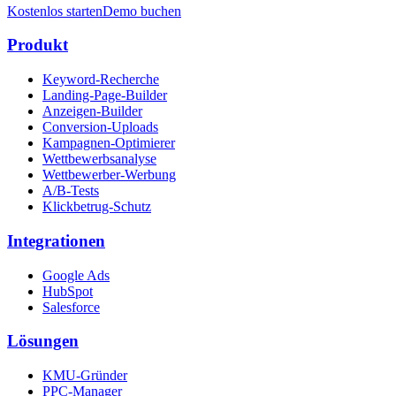
Kostenlos starten
Demo buchen
Produkt
Keyword-Recherche
Landing-Page-Builder
Anzeigen-Builder
Conversion-Uploads
Kampagnen-Optimierer
Wettbewerbsanalyse
Wettbewerber-Werbung
A/B-Tests
Klickbetrug-Schutz
Integrationen
Google Ads
HubSpot
Salesforce
Lösungen
KMU-Gründer
PPC-Manager