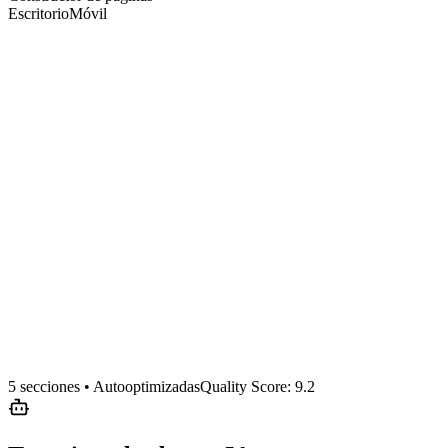
Escritorio
Móvil
Comience ahora
5
secciones • Autooptimizadas
Quality Score
: 9.2