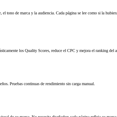
, el tono de marca y la audiencia. Cada página se lee como si la hubiera
sticamente los Quality Scores, reduce el CPC y mejora el ranking del a
seños. Pruebas continuas de rendimiento sin carga manual.
 visual de su marca. No necesita diseñador: cada página refleja su mar