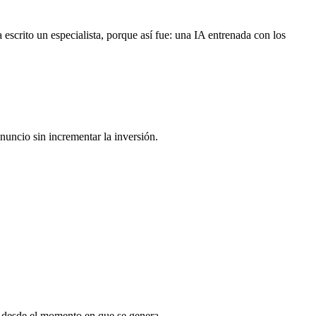
 escrito un especialista, porque así fue: una IA entrenada con los
nuncio sin incrementar la inversión.
ca desde el momento en que se genera.