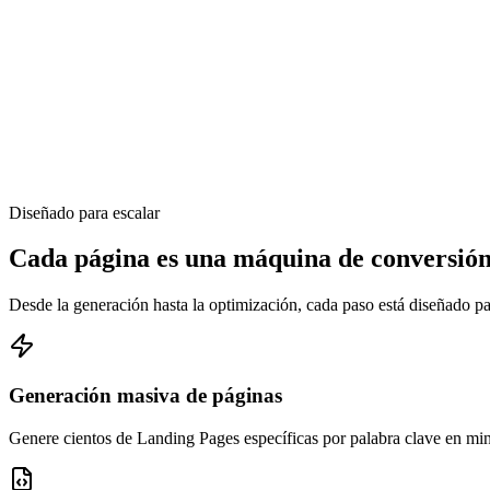
QS
9.6
CVR
5.1%
QS
8.9
CVR
3.5%
QS
9.2
CVR
4.7%
Diseñado para escalar
Cada página es una máquina de conversió
Desde la generación hasta la optimización, cada paso está diseñado p
Generación masiva de páginas
Genere cientos de Landing Pages específicas por palabra clave en minu