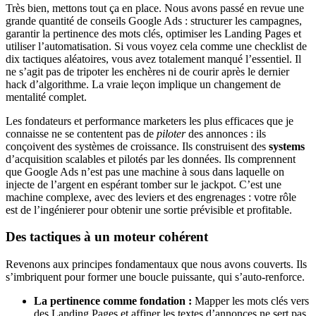
Très bien, mettons tout ça en place. Nous avons passé en revue une
grande quantité de conseils Google Ads : structurer les campagnes,
garantir la pertinence des mots clés, optimiser les Landing Pages et
utiliser l’automatisation. Si vous voyez cela comme une checklist de
dix tactiques aléatoires, vous avez totalement manqué l’essentiel. Il
ne s’agit pas de tripoter les enchères ni de courir après le dernier
hack d’algorithme. La vraie leçon implique un changement de
mentalité complet.
Les fondateurs et performance marketers les plus efficaces que je
connaisse ne se contentent pas de
piloter
des annonces : ils
conçoivent des systèmes de croissance. Ils construisent des
systems
d’acquisition scalables et pilotés par les données. Ils comprennent
que Google Ads n’est pas une machine à sous dans laquelle on
injecte de l’argent en espérant tomber sur le jackpot. C’est une
machine complexe, avec des leviers et des engrenages : votre rôle
est de l’ingénierer pour obtenir une sortie prévisible et profitable.
Des tactiques à un moteur cohérent
Revenons aux principes fondamentaux que nous avons couverts. Ils
s’imbriquent pour former une boucle puissante, qui s’auto-renforce.
La pertinence comme fondation :
Mapper les mots clés vers
des Landing Pages et affiner les textes d’annonces ne sert pas