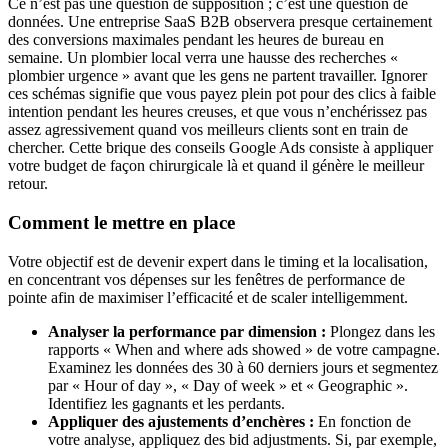
Ce n’est pas une question de supposition ; c’est une question de
données. Une entreprise SaaS B2B observera presque certainement
des conversions maximales pendant les heures de bureau en
semaine. Un plombier local verra une hausse des recherches «
plombier urgence » avant que les gens ne partent travailler. Ignorer
ces schémas signifie que vous payez plein pot pour des clics à faible
intention pendant les heures creuses, et que vous n’enchérissez pas
assez agressivement quand vos meilleurs clients sont en train de
chercher. Cette brique des conseils Google Ads consiste à appliquer
votre budget de façon chirurgicale là et quand il génère le meilleur
retour.
Comment le mettre en place
Votre objectif est de devenir expert dans le timing et la localisation,
en concentrant vos dépenses sur les fenêtres de performance de
pointe afin de maximiser l’efficacité et de scaler intelligemment.
Analyser la performance par dimension :
Plongez dans les
rapports « When and where ads showed » de votre campagne.
Examinez les données des 30 à 60 derniers jours et segmentez
par « Hour of day », « Day of week » et « Geographic ».
Identifiez les gagnants et les perdants.
Appliquer des ajustements d’enchères :
En fonction de
votre analyse, appliquez des bid adjustments. Si, par exemple,