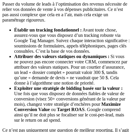
Passer du volume de leads à l’optimisation des revenus nécessite de
relier vos données de vente à vos dépenses publicitaires. Ce n’est
pas aussi complexe que cela en a l’air, mais cela exige un
paramétrage rigoureux.
Établir un tracking fondationnel :
Avant toute chose,
assurez-vous que vous disposez d’un tracking robuste via
Google Tag Manager. Suivez chaque interaction significative :
soumissions de formulaires, appels téléphoniques, pages clés
consultées. C’est la base de vos données.
Attribuer des valeurs statiques ou dynamiques :
Si vous
ne pouvez pas encore connecter votre CRM, commencez par
attribuer des valeurs statiques. Pour un courtier d’assurance,
un lead « dossier complet » pourrait valoir 300 $, tandis
qu’une « demande de devis » ne vaudrait que 50 $. Cela
donne à l’algorithme une notion de priorité.
Exploiter une stratégie de bidding basée sur la valeur :
Une fois que vous disposez de données fiables de valeur de
conversion (visez 50+ conversions générant de la valeur par
mois), changez votre stratégie d’enchères pour
Maximize
Conversion Value
ou
Target ROAS
. Google comprend
ainsi qu’il ne doit plus se focaliser sur le cost-per-lead, mais
sur le return on ad spend.
Ce n’est pas uniquement une question de meilleur reporting. Il s’agit