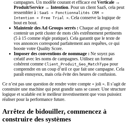
campagnes. Un modèle courant et efficace est
Verticale →
Produit/Service → Intention
. Pour un client SaaS, cela peut
ressembler à :
SaaS → Fonctionnalités CRM →
. Cela conserve la logique de
Intention « Free Trial »
bout en bout.
Maintenir des Ad Groups serrés :
Chaque ad group doit
contenir un petit cluster de mots clés extrêmement pertinents
(5 à 15 comme règle pratique). Cela garantit que le texte de
vos annonces correspond parfaitement aux requêtes, ce qui
booste votre Quality Score.
Imposer des conventions de nommage :
Ne soyez pas
créatif avec les noms de campagnes. Utilisez un format
cohérent comme
pour
Client_Produit_Geo_MatchType
comprendre en un coup d’œil ce que fait une campagne. Cela
paraît ennuyeux, mais cela évite des heures de confusion.
Ce n’est pas une question de rendre votre compte « joli ». Il s’agit de
construire une machine qui peut grandir sans se casser. Une structure
logique et scalable est le meilleur investissement que vous puissiez
réaliser pour la performance future.
Arrêtez de bidouiller, commencez à
construire des systèmes