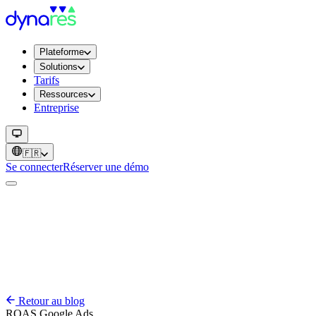
Plateforme
Solutions
Tarifs
Ressources
Entreprise
🇫🇷
Se connecter
Réserver une démo
Retour au blog
ROAS
Google Ads