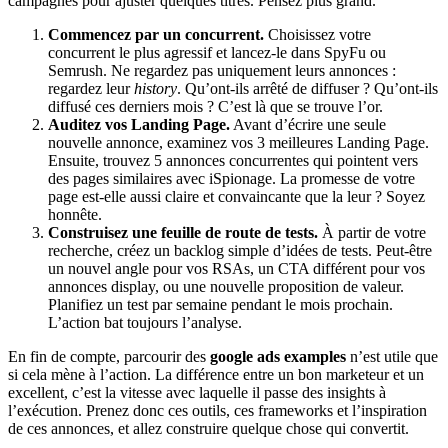
campagnes pour ajuster quelques titres. Pensez plus grand.
Commencez par un concurrent.
Choisissez votre
concurrent le plus agressif et lancez-le dans SpyFu ou
Semrush. Ne regardez pas uniquement leurs annonces :
regardez leur
history
. Qu’ont-ils arrêté de diffuser ? Qu’ont-ils
diffusé ces derniers mois ? C’est là que se trouve l’or.
Auditez vos Landing Page.
Avant d’écrire une seule
nouvelle annonce, examinez vos 3 meilleures Landing Page.
Ensuite, trouvez 5 annonces concurrentes qui pointent vers
des pages similaires avec iSpionage. La promesse de votre
page est-elle aussi claire et convaincante que la leur ? Soyez
honnête.
Construisez une feuille de route de tests.
À partir de votre
recherche, créez un backlog simple d’idées de tests. Peut-être
un nouvel angle pour vos RSAs, un CTA différent pour vos
annonces display, ou une nouvelle proposition de valeur.
Planifiez un test par semaine pendant le mois prochain.
L’action bat toujours l’analyse.
En fin de compte, parcourir des
google ads examples
n’est utile que
si cela mène à l’action. La différence entre un bon marketeur et un
excellent, c’est la vitesse avec laquelle il passe des insights à
l’exécution. Prenez donc ces outils, ces frameworks et l’inspiration
de ces annonces, et allez construire quelque chose qui convertit.