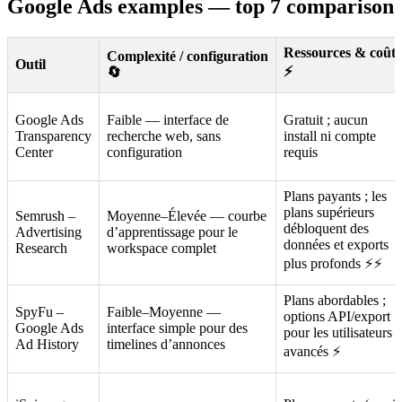
Google Ads examples — top 7 comparison
Ressources & coût
Complexité / configuration
Outil
⚡
🔄
Google Ads
Faible — interface de
Gratuit ; aucun
Transparency
recherche web, sans
install ni compte
Center
configuration
requis
Plans payants ; les
plans supérieurs
Semrush –
Moyenne–Élevée — courbe
débloquent des
Advertising
d’apprentissage pour le
données et exports
Research
workspace complet
plus profonds ⚡⚡
Plans abordables ;
SpyFu –
Faible–Moyenne —
options API/export
Google Ads
interface simple pour des
pour les utilisateurs
Ad History
timelines d’annonces
avancés ⚡