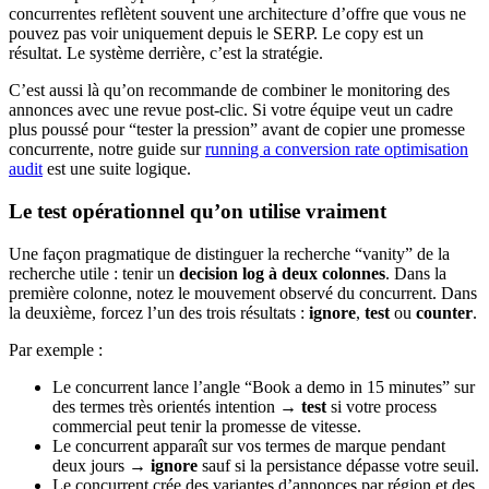
concurrentes reflètent souvent une architecture d’offre que vous ne
pouvez pas voir uniquement depuis le SERP. Le copy est un
résultat. Le système derrière, c’est la stratégie.
C’est aussi là qu’on recommande de combiner le monitoring des
annonces avec une revue post-clic. Si votre équipe veut un cadre
plus poussé pour “tester la pression” avant de copier une promesse
concurrente, notre guide sur
running a conversion rate optimisation
audit
est une suite logique.
Le test opérationnel qu’on utilise vraiment
Une façon pragmatique de distinguer la recherche “vanity” de la
recherche utile : tenir un
decision log à deux colonnes
. Dans la
première colonne, notez le mouvement observé du concurrent. Dans
la deuxième, forcez l’un des trois résultats :
ignore
,
test
ou
counter
.
Par exemple :
Le concurrent lance l’angle “Book a demo in 15 minutes” sur
des termes très orientés intention →
test
si votre process
commercial peut tenir la promesse de vitesse.
Le concurrent apparaît sur vos termes de marque pendant
deux jours →
ignore
sauf si la persistance dépasse votre seuil.
Le concurrent crée des variantes d’annonces par région et des