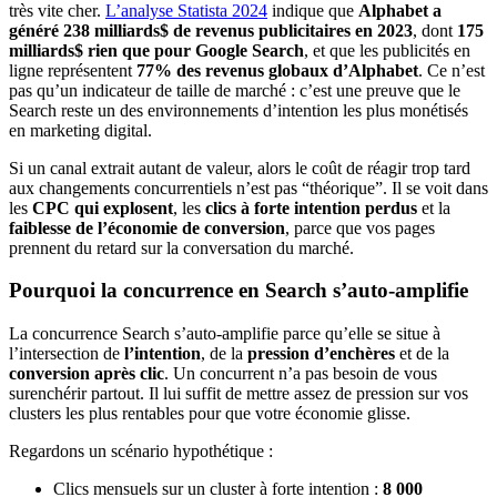
très vite cher.
L’analyse Statista 2024
indique que
Alphabet a
généré 238 milliards$ de revenus publicitaires en 2023
, dont
175
milliards$ rien que pour Google Search
, et que les publicités en
ligne représentent
77% des revenus globaux d’Alphabet
. Ce n’est
pas qu’un indicateur de taille de marché : c’est une preuve que le
Search reste un des environnements d’intention les plus monétisés
en marketing digital.
Si un canal extrait autant de valeur, alors le coût de réagir trop tard
aux changements concurrentiels n’est pas “théorique”. Il se voit dans
les
CPC qui explosent
, les
clics à forte intention perdus
et la
faiblesse de l’économie de conversion
, parce que vos pages
prennent du retard sur la conversation du marché.
Pourquoi la concurrence en Search s’auto-amplifie
La concurrence Search s’auto-amplifie parce qu’elle se situe à
l’intersection de
l’intention
, de la
pression d’enchères
et de la
conversion après clic
. Un concurrent n’a pas besoin de vous
surenchérir partout. Il lui suffit de mettre assez de pression sur vos
clusters les plus rentables pour que votre économie glisse.
Regardons un scénario hypothétique :
Clics mensuels sur un cluster à forte intention :
8 000