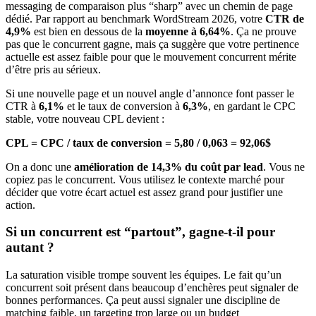
messaging de comparaison plus “sharp” avec un chemin de page
dédié. Par rapport au benchmark WordStream 2026, votre
CTR de
4,9%
est bien en dessous de la
moyenne à 6,64%
. Ça ne prouve
pas que le concurrent gagne, mais ça suggère que votre pertinence
actuelle est assez faible pour que le mouvement concurrent mérite
d’être pris au sérieux.
Si une nouvelle page et un nouvel angle d’annonce font passer le
CTR à
6,1%
et le taux de conversion à
6,3%
, en gardant le CPC
stable, votre nouveau CPL devient :
CPL = CPC / taux de conversion = 5,80 / 0,063 = 92,06$
On a donc une
amélioration de 14,3% du coût par lead
. Vous ne
copiez pas le concurrent. Vous utilisez le contexte marché pour
décider que votre écart actuel est assez grand pour justifier une
action.
Si un concurrent est “partout”, gagne-t-il pour
autant ?
La saturation visible trompe souvent les équipes. Le fait qu’un
concurrent soit présent dans beaucoup d’enchères peut signaler de
bonnes performances. Ça peut aussi signaler une discipline de
matching faible, un targeting trop large ou un budget