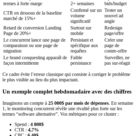
termes à forte marge
2+ semaines
bids/budget
Confirmé sur un
Tester un
CTR en dessous de la baseline
volume
nouvel ad
marché de 15%+
significatif
angle
Retard de conversion Landing
Surtout sur
Redesign
Page de 20%+
mobile
page/offre
Le concurrent lance une page de
Persistant et
Créer une
comparaison ou une page de
spécifique aux
page de
migration
requêtes
contre-offre
Le brand conquesting apparaît de
Faible
Surveiller, ne
façon intermittente
persistance
pas sur-réagir
Ce cadre évite l’erreur classique qui consiste à corriger le problème
le plus visible au lieu du plus impactant.
Un exemple complet hebdomadaire avec des chiffres
Imaginons un compte à
25 000$ par mois de dépenses
. En semaine
1, le monitoring concurrent révèle une rivalité plus forte sur les
termes “software alternative”. Vos métriques pour ce cluster :
Spend :
4 800$
CTR :
4,7%
CPC :
6,40$