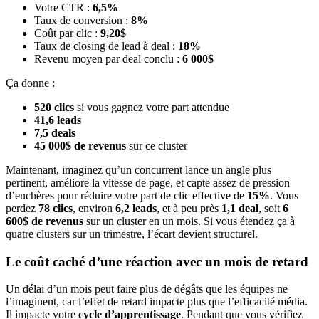
Votre CTR :
6,5%
Taux de conversion :
8%
Coût par clic :
9,20$
Taux de closing de lead à deal :
18%
Revenu moyen par deal conclu :
6 000$
Ça donne :
520 clics
si vous gagnez votre part attendue
41,6 leads
7,5 deals
45 000$ de revenus
sur ce cluster
Maintenant, imaginez qu’un concurrent lance un angle plus
pertinent, améliore la vitesse de page, et capte assez de pression
d’enchères pour réduire votre part de clic effective de
15%
. Vous
perdez
78 clics
, environ
6,2 leads
, et à peu près
1,1 deal
, soit
6
600$ de revenus
sur un cluster en un mois. Si vous étendez ça à
quatre clusters sur un trimestre, l’écart devient structurel.
Le coût caché d’une réaction avec un mois de retard
Un délai d’un mois peut faire plus de dégâts que les équipes ne
l’imaginent, car l’effet de retard impacte plus que l’efficacité média.
Il impacte votre
cycle d’apprentissage
. Pendant que vous vérifiez