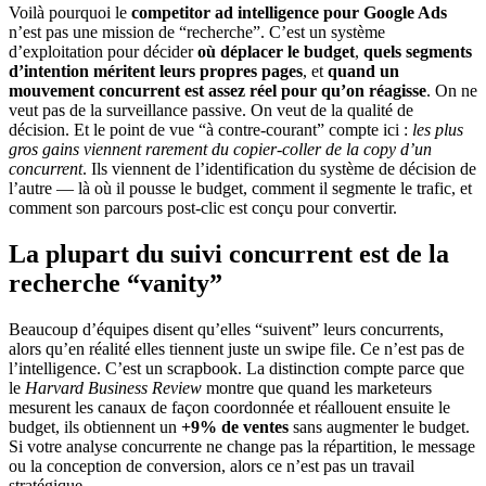
Voilà pourquoi le
competitor ad intelligence pour Google Ads
n’est pas une mission de “recherche”. C’est un système
d’exploitation pour décider
où déplacer le budget
,
quels segments
d’intention méritent leurs propres pages
, et
quand un
mouvement concurrent est assez réel pour qu’on réagisse
. On ne
veut pas de la surveillance passive. On veut de la qualité de
décision. Et le point de vue “à contre-courant” compte ici :
les plus
gros gains viennent rarement du copier-coller de la copy d’un
concurrent
. Ils viennent de l’identification du système de décision de
l’autre — là où il pousse le budget, comment il segmente le trafic, et
comment son parcours post-clic est conçu pour convertir.
La plupart du suivi concurrent est de la
recherche “vanity”
Beaucoup d’équipes disent qu’elles “suivent” leurs concurrents,
alors qu’en réalité elles tiennent juste un swipe file. Ce n’est pas de
l’intelligence. C’est un scrapbook. La distinction compte parce que
le
Harvard Business Review
montre que quand les marketeurs
mesurent les canaux de façon coordonnée et réallouent ensuite le
budget, ils obtiennent un
+9% de ventes
sans augmenter le budget.
Si votre analyse concurrente ne change pas la répartition, le message
ou la conception de conversion, alors ce n’est pas un travail
stratégique.