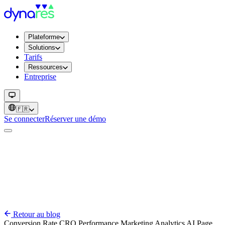
Plateforme
Solutions
Tarifs
Ressources
Entreprise
🇫🇷
Se connecter
Réserver une démo
Retour au blog
Conversion Rate
CRO
Performance
Marketing
Analytics
AI
Page