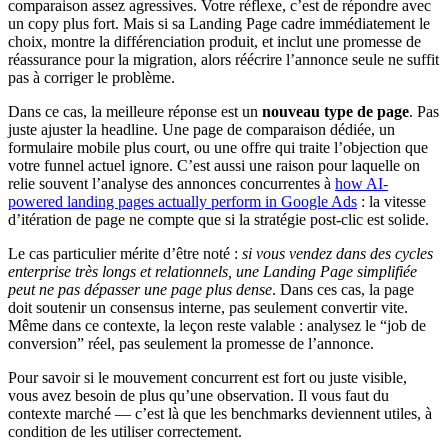
comparaison assez agressives. Votre réflexe, c’est de répondre avec
un copy plus fort. Mais si sa Landing Page cadre immédiatement le
choix, montre la différenciation produit, et inclut une promesse de
réassurance pour la migration, alors réécrire l’annonce seule ne suffit
pas à corriger le problème.
Dans ce cas, la meilleure réponse est un
nouveau type de page
. Pas
juste ajuster la headline. Une page de comparaison dédiée, un
formulaire mobile plus court, ou une offre qui traite l’objection que
votre funnel actuel ignore. C’est aussi une raison pour laquelle on
relie souvent l’analyse des annonces concurrentes à
how AI-
powered landing pages actually perform in Google Ads
: la vitesse
d’itération de page ne compte que si la stratégie post-clic est solide.
Le cas particulier mérite d’être noté :
si vous vendez dans des cycles
enterprise très longs et relationnels, une Landing Page simplifiée
peut ne pas dépasser une page plus dense
. Dans ces cas, la page
doit soutenir un consensus interne, pas seulement convertir vite.
Même dans ce contexte, la leçon reste valable : analysez le “job de
conversion” réel, pas seulement la promesse de l’annonce.
Pour savoir si le mouvement concurrent est fort ou juste visible,
vous avez besoin de plus qu’une observation. Il vous faut du
contexte marché — c’est là que les benchmarks deviennent utiles, à
condition de les utiliser correctement.