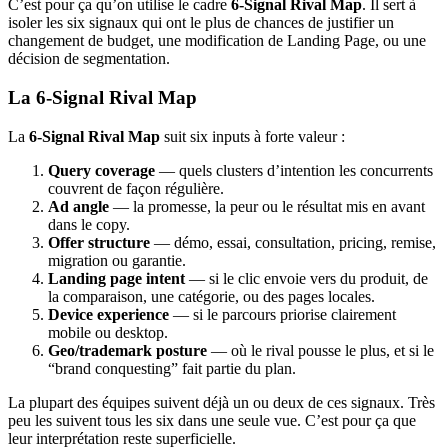
C’est pour ça qu’on utilise le cadre
6-Signal Rival Map
. Il sert à
isoler les six signaux qui ont le plus de chances de justifier un
changement de budget, une modification de Landing Page, ou une
décision de segmentation.
La 6-Signal Rival Map
La
6-Signal Rival Map
suit six inputs à forte valeur :
Query coverage
— quels clusters d’intention les concurrents
couvrent de façon régulière.
Ad angle
— la promesse, la peur ou le résultat mis en avant
dans le copy.
Offer structure
— démo, essai, consultation, pricing, remise,
migration ou garantie.
Landing page intent
— si le clic envoie vers du produit, de
la comparaison, une catégorie, ou des pages locales.
Device experience
— si le parcours priorise clairement
mobile ou desktop.
Geo/trademark posture
— où le rival pousse le plus, et si le
“brand conquesting” fait partie du plan.
La plupart des équipes suivent déjà un ou deux de ces signaux. Très
peu les suivent tous les six dans une seule vue. C’est pour ça que
leur interprétation reste superficielle.