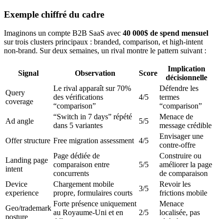
Exemple chiffré du cadre
Imaginons un compte B2B SaaS avec
40 000$ de spend mensuel
sur trois clusters principaux : branded, comparison, et high-intent
non-brand. Sur deux semaines, un rival montre le pattern suivant :
Implication
Signal
Observation
Score
décisionnelle
Le rival apparaît sur 70%
Défendre les
Query
des vérifications
4/5
termes
coverage
“comparison”
“comparison”
“Switch in 7 days” répété
Menace de
Ad angle
5/5
dans 5 variantes
message crédible
Envisager une
Offer structure
Free migration assessment
4/5
contre-offre
Page dédiée de
Construire ou
Landing page
comparaison entre
5/5
améliorer la page
intent
concurrents
de comparaison
Device
Chargement mobile
Revoir les
3/5
experience
propre, formulaires courts
frictions mobile
Forte présence uniquement
Menace
Geo/trademark
au Royaume-Uni et en
2/5
localisée, pas
posture