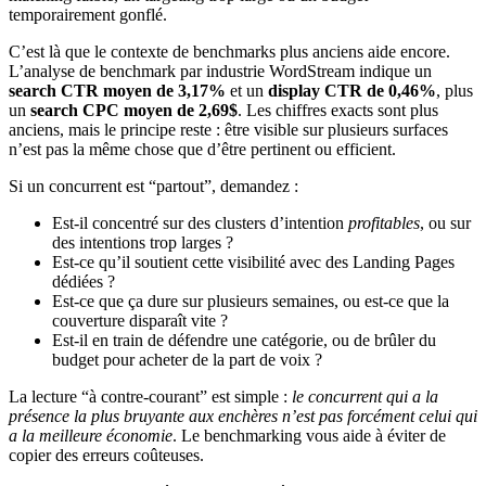
temporairement gonflé.
C’est là que le contexte de benchmarks plus anciens aide encore.
L’analyse de benchmark par industrie WordStream indique un
search CTR moyen de 3,17%
et un
display CTR de 0,46%
, plus
un
search CPC moyen de 2,69$
. Les chiffres exacts sont plus
anciens, mais le principe reste : être visible sur plusieurs surfaces
n’est pas la même chose que d’être pertinent ou efficient.
Si un concurrent est “partout”, demandez :
Est-il concentré sur des clusters d’intention
profitables
, ou sur
des intentions trop larges ?
Est-ce qu’il soutient cette visibilité avec des Landing Pages
dédiées ?
Est-ce que ça dure sur plusieurs semaines, ou est-ce que la
couverture disparaît vite ?
Est-il en train de défendre une catégorie, ou de brûler du
budget pour acheter de la part de voix ?
La lecture “à contre-courant” est simple :
le concurrent qui a la
présence la plus bruyante aux enchères n’est pas forcément celui qui
a la meilleure économie
. Le benchmarking vous aide à éviter de
copier des erreurs coûteuses.