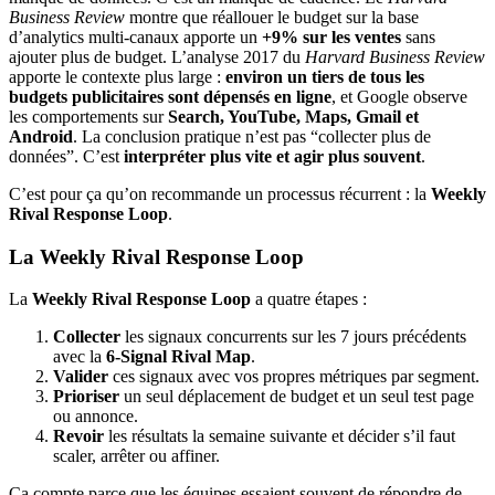
Business Review
montre que réallouer le budget sur la base
d’analytics multi-canaux apporte un
+9% sur les ventes
sans
ajouter plus de budget. L’analyse 2017 du
Harvard Business Review
apporte le contexte plus large :
environ un tiers de tous les
budgets publicitaires sont dépensés en ligne
, et Google observe
les comportements sur
Search, YouTube, Maps, Gmail et
Android
. La conclusion pratique n’est pas “collecter plus de
données”. C’est
interpréter plus vite et agir plus souvent
.
C’est pour ça qu’on recommande un processus récurrent : la
Weekly
Rival Response Loop
.
La Weekly Rival Response Loop
La
Weekly Rival Response Loop
a quatre étapes :
Collecter
les signaux concurrents sur les 7 jours précédents
avec la
6-Signal Rival Map
.
Valider
ces signaux avec vos propres métriques par segment.
Prioriser
un seul déplacement de budget et un seul test page
ou annonce.
Revoir
les résultats la semaine suivante et décider s’il faut
scaler, arrêter ou affiner.
Ça compte parce que les équipes essaient souvent de répondre de