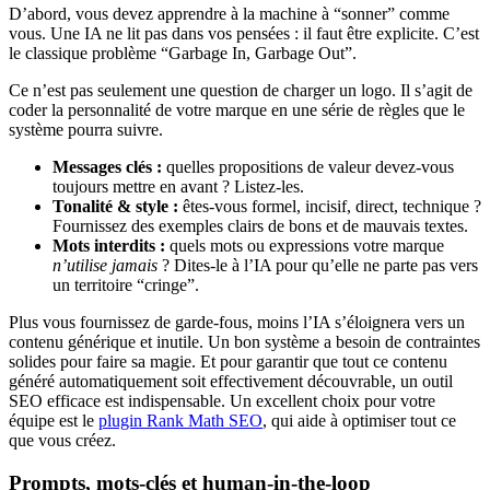
D’abord, vous devez apprendre à la machine à “sonner” comme
vous. Une IA ne lit pas dans vos pensées : il faut être explicite. C’est
le classique problème “Garbage In, Garbage Out”.
Ce n’est pas seulement une question de charger un logo. Il s’agit de
coder la personnalité de votre marque en une série de règles que le
système pourra suivre.
Messages clés :
quelles propositions de valeur devez-vous
toujours mettre en avant ? Listez-les.
Tonalité & style :
êtes-vous formel, incisif, direct, technique ?
Fournissez des exemples clairs de bons et de mauvais textes.
Mots interdits :
quels mots ou expressions votre marque
n’utilise jamais
? Dites-le à l’IA pour qu’elle ne parte pas vers
un territoire “cringe”.
Plus vous fournissez de garde-fous, moins l’IA s’éloignera vers un
contenu générique et inutile. Un bon système a besoin de contraintes
solides pour faire sa magie. Et pour garantir que tout ce contenu
généré automatiquement soit effectivement découvrable, un outil
SEO efficace est indispensable. Un excellent choix pour votre
équipe est le
plugin Rank Math SEO
, qui aide à optimiser tout ce
que vous créez.
Prompts, mots-clés et human-in-the-loop