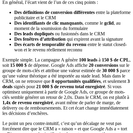
En général, l’écart vient de l’un de ces cinq points :
Des définitions de conversion différentes
entre la plateforme
publicitaire et le CRM
Des identifiants de clic manquants
, comme le
gclid
, au
moment de la soumission du formulaire
Des leads dupliqués
ou fusionnés dans le CRM
Des fenêtres d’attribution
qui expirent avant la signature
Des écarts de temporalité du revenu
entre le statut closed-
won et le revenu réellement reconnu
Exemple simple. La campagne A génère
100 leads
à
150 $ de CPL
,
soit
15 000 $
de dépense. Google Ads affiche
20 conversions
sur le
groupe de mots-clés et attribue une valeur estimée de
30 000 $
parce
qu’une valeur théorique a été importée au stade lead. Mais dans le
CRM, on ne retrouve que
8 opportunités qualifiées
, et seulement
3
deals
signés pour
21 000 $ de revenu total enregistré
. Si vous
optimisez uniquement à partir de Google Ads, ce groupe de mots-
clés semble générer un retour de 2,0x. Dans le CRM, on est plutôt à
1,4x de revenu enregistré
, avant même de parler de marge, de
delivery ou de remboursements. Et cet écart change immédiatement
les décisions d’enchères.
Le point un peu contre-intuitif, c’est qu’un décalage ne veut pas
forcément dire que le CRM a « raison » et que Google Ads a « tort