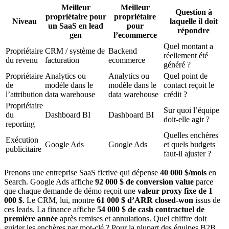
Meilleur
Meilleur
Question à
propriétaire pour
propriétaire
Niveau
laquelle il doit
un SaaS en lead
pour
répondre
gen
l’ecommerce
Quel montant a
Propriétaire
CRM / système de
Backend
réellement été
du revenu
facturation
ecommerce
généré ?
Propriétaire
Analytics ou
Analytics ou
Quel point de
de
modèle dans le
modèle dans le
contact reçoit le
l’attribution
data warehouse
data warehouse
crédit ?
Propriétaire
Sur quoi l’équipe
du
Dashboard BI
Dashboard BI
doit-elle agir ?
reporting
Quelles enchères
Exécution
Google Ads
Google Ads
et quels budgets
publicitaire
faut-il ajuster ?
Prenons une entreprise SaaS fictive qui dépense
40 000 $/mois
en
Search. Google Ads affiche
92 000 $ de conversion value
parce
que chaque demande de démo reçoit une
valeur proxy fixe de 1
000 $
. Le CRM, lui, montre
61 000 $ d’ARR closed-won
issus de
ces leads. La finance affiche
54 000 $ de cash contractuel de
première année
après remises et annulations. Quel chiffre doit
guider les enchères par mot-clé ? Pour la plupart des équipes B2B,