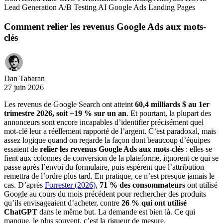
Lead Generation
A/B Testing
AI
Google Ads
Landing Pages
Comment relier les revenus Google Ads aux mots-
clés
Dan Tabaran
27 juin 2026
Les revenus de Google Search ont atteint
60,4 milliards $ au 1er
trimestre 2026, soit +19 % sur un an
. Et pourtant, la plupart des
annonceurs sont encore incapables d’identifier précisément quel
mot-clé leur a réellement rapporté de l’argent. C’est paradoxal, mais
assez logique quand on regarde la façon dont beaucoup d’équipes
essaient de
relier les revenus Google Ads aux mots-clés
: elles se
fient aux colonnes de conversion de la plateforme, ignorent ce qui se
passe après l’envoi du formulaire, puis espèrent que l’attribution
remettra de l’ordre plus tard. En pratique, ce n’est presque jamais le
cas. D’après
Forrester (2026)
,
71 % des consommateurs
ont utilisé
Google au cours du mois précédent pour rechercher des produits
qu’ils envisageaient d’acheter, contre
26 % qui ont utilisé
ChatGPT
dans le même but. La demande est bien là. Ce qui
manque, le plus souvent, c’est la rigueur de mesure.