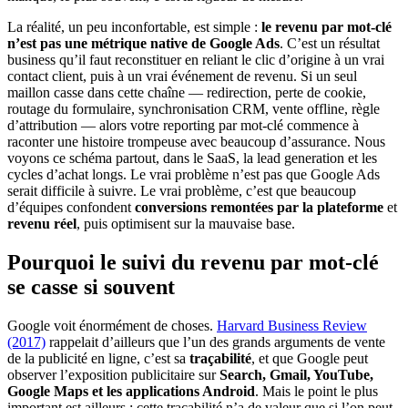
La réalité, un peu inconfortable, est simple :
le revenu par mot-clé
n’est pas une métrique native de Google Ads
. C’est un résultat
business qu’il faut reconstituer en reliant le clic d’origine à un vrai
contact client, puis à un vrai événement de revenu. Si un seul
maillon casse dans cette chaîne — redirection, perte de cookie,
routage du formulaire, synchronisation CRM, vente offline, règle
d’attribution — alors votre reporting par mot-clé commence à
raconter une histoire trompeuse avec beaucoup d’assurance. Nous
voyons ce schéma partout, dans le SaaS, la lead generation et les
cycles d’achat longs. Le vrai problème n’est pas que Google Ads
serait difficile à suivre. Le vrai problème, c’est que beaucoup
d’équipes confondent
conversions remontées par la plateforme
et
revenu réel
, puis optimisent sur la mauvaise base.
Pourquoi le suivi du revenu par mot-clé
se casse si souvent
Google voit énormément de choses.
Harvard Business Review
(2017)
rappelait d’ailleurs que l’un des grands arguments de vente
de la publicité en ligne, c’est sa
traçabilité
, et que Google peut
observer l’exposition publicitaire sur
Search, Gmail, YouTube,
Google Maps et les applications Android
. Mais le point le plus
important est ailleurs : cette traçabilité n’a de valeur que si l’on peut