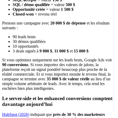
SQL / démo qualifiée
= valeur
500 $
Opportunité créée
= valeur
1 500 $
Closed-won
= revenu réel
Prenons une campagne avec
20 000 $ de dépense
et les résultats
suivants :
90 leads bruts
30 démos qualifiées
10 opportunités
3 deals signés à
9 000 $
,
11 000 $
et
15 000 $
Si vous optimisez uniquement sur les leads bruts, Google Ads voit
90 conversions
. Si vous importez des valeurs de jalons, la
plateforme reçoit un signal pondéré beaucoup plus proche de la
réalité commerciale. Et si vous importez ensuite le revenu final, la
campagne se termine avec
35 000 $ de valeur réelle
au lieu d’un
simple volume arbitraire de leads. Avec le temps, cela rend les
enchères bien plus intelligentes.
Le server-side et les enhanced conversions comptent
davantage aujourd’hui
HubSpot (2026)
indiquait que
près de 30 % des marketeurs