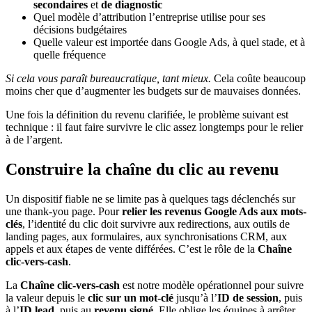
secondaires
et
de diagnostic
Quel modèle d’attribution l’entreprise utilise pour ses
décisions budgétaires
Quelle valeur est importée dans Google Ads, à quel stade, et à
quelle fréquence
Si cela vous paraît bureaucratique, tant mieux.
Cela coûte beaucoup
moins cher que d’augmenter les budgets sur de mauvaises données.
Une fois la définition du revenu clarifiée, le problème suivant est
technique : il faut faire survivre le clic assez longtemps pour le relier
à de l’argent.
Construire la chaîne du clic au revenu
Un dispositif fiable ne se limite pas à quelques tags déclenchés sur
une thank-you page. Pour
relier les revenus Google Ads aux mots-
clés
, l’identité du clic doit survivre aux redirections, aux outils de
landing pages, aux formulaires, aux synchronisations CRM, aux
appels et aux étapes de vente différées. C’est le rôle de la
Chaîne
clic-vers-cash
.
La
Chaîne clic-vers-cash
est notre modèle opérationnel pour suivre
la valeur depuis le
clic sur un mot-clé
jusqu’à l’
ID de session
, puis
à l’
ID lead
, puis au
revenu signé
. Elle oblige les équipes à arrêter