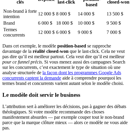
clés
last-click
closed-won
based
Non-brand à forte
12 000 $
8 000 $
14 000 $
13 500 $
intention
Brand
6 000 $
18 000 $
10 000 $
9 500 $
Termes
12 000 $
6 000 $
9 000 $
7 000 $
concurrents
Dans cet exemple, le modèle
position-based
se rapproche
davantage de la
réalité closed-won
que le last-click. Cela ne veut
pas dire qu’il est meilleur partout. Cela veut dire qu’il est meilleur
pour ce funnel précis
. Si vous menez aussi des campagnes Search
sur les concurrents, c’est exactement le type de situation où une
analyse structurée de
la façon dont les programmes Google Ads
concurrents captent la demande
aide à comprendre pourquoi les
termes brand et concurrents varient autant selon le modèle choisi.
Le modèle doit servir le business
L’attribution sert à améliorer les décisions, pas à gagner des débats
théologiques. Si votre modèle recommande des choses
manifestement absurdes — par exemple couper tout le non-brand
parce que la marque clôture mieux — alors ce modèle ne vous aide
pas.