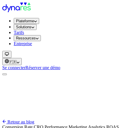
Plateforme
Solutions
Tarifs
Ressources
Entreprise
🇫🇷
Se connecter
Réserver une démo
Retour au blog
Conversion Rate
CRO
Performance
Marketing
Analytics
ROAS