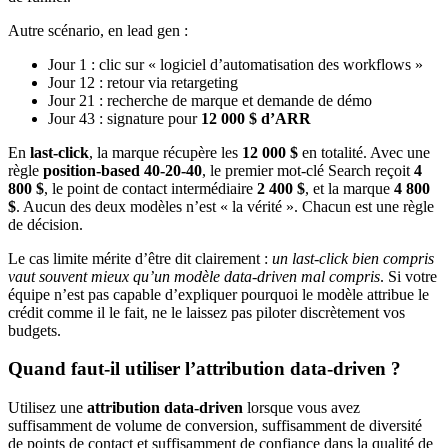
Autre scénario, en lead gen :
Jour 1 : clic sur « logiciel d’automatisation des workflows »
Jour 12 : retour via retargeting
Jour 21 : recherche de marque et demande de démo
Jour 43 : signature pour
12 000 $ d’ARR
En
last-click
, la marque récupère les
12 000 $
en totalité. Avec une
règle
position-based 40-20-40
, le premier mot-clé Search reçoit
4
800 $
, le point de contact intermédiaire
2 400 $
, et la marque
4 800
$
. Aucun des deux modèles n’est « la vérité ». Chacun est une règle
de décision.
Le cas limite mérite d’être dit clairement :
un last-click bien compris
vaut souvent mieux qu’un modèle data-driven mal compris
. Si votre
équipe n’est pas capable d’expliquer pourquoi le modèle attribue le
crédit comme il le fait, ne le laissez pas piloter discrètement vos
budgets.
Quand faut-il utiliser l’attribution data-driven ?
Utilisez une
attribution data-driven
lorsque vous avez
suffisamment de volume de conversion, suffisamment de diversité
de points de contact et suffisamment de confiance dans la qualité de