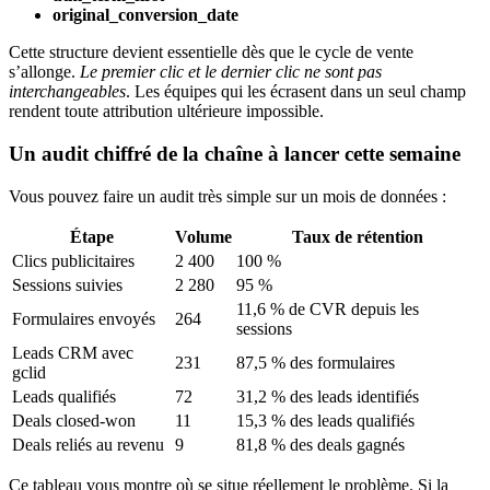
original_conversion_date
Cette structure devient essentielle dès que le cycle de vente
s’allonge.
Le premier clic et le dernier clic ne sont pas
interchangeables
. Les équipes qui les écrasent dans un seul champ
rendent toute attribution ultérieure impossible.
Un audit chiffré de la chaîne à lancer cette semaine
Vous pouvez faire un audit très simple sur un mois de données :
Étape
Volume
Taux de rétention
Clics publicitaires
2 400
100 %
Sessions suivies
2 280
95 %
11,6 % de CVR depuis les
Formulaires envoyés
264
sessions
Leads CRM avec
231
87,5 % des formulaires
gclid
Leads qualifiés
72
31,2 % des leads identifiés
Deals closed-won
11
15,3 % des leads qualifiés
Deals reliés au revenu
9
81,8 % des deals gagnés
Ce tableau vous montre où se situe réellement le problème. Si la