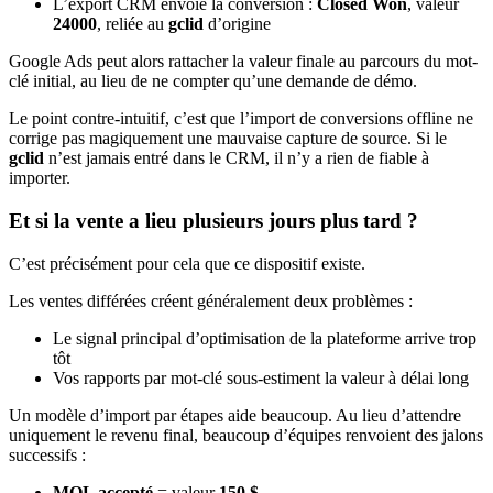
L’export CRM envoie la conversion :
Closed Won
, valeur
24000
, reliée au
gclid
d’origine
Google Ads peut alors rattacher la valeur finale au parcours du mot-
clé initial, au lieu de ne compter qu’une demande de démo.
Le point contre-intuitif, c’est que l’import de conversions offline ne
corrige pas magiquement une mauvaise capture de source. Si le
gclid
n’est jamais entré dans le CRM, il n’y a rien de fiable à
importer.
Et si la vente a lieu plusieurs jours plus tard ?
C’est précisément pour cela que ce dispositif existe.
Les ventes différées créent généralement deux problèmes :
Le signal principal d’optimisation de la plateforme arrive trop
tôt
Vos rapports par mot-clé sous-estiment la valeur à délai long
Un modèle d’import par étapes aide beaucoup. Au lieu d’attendre
uniquement le revenu final, beaucoup d’équipes renvoient des jalons
successifs :
MQL accepté
= valeur
150 $