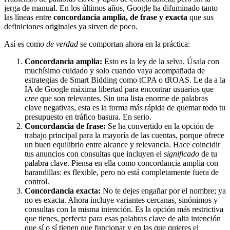
jerga de manual. En los últimos años, Google ha difuminado tanto
las líneas entre
concordancia amplia, de frase y exacta
que sus
definiciones originales ya sirven de poco.
Así es como
de verdad
se comportan ahora en la práctica:
Concordancia amplia:
Esto es la ley de la selva. Úsala con
muchísimo cuidado y solo cuando vaya acompañada de
estrategias de Smart Bidding como tCPA o tROAS. Le da a la
IA de Google máxima libertad para encontrar usuarios que
cree
que son relevantes. Sin una lista enorme de palabras
clave negativas, esta es la forma más rápida de quemar todo tu
presupuesto en tráfico basura. En serio.
Concordancia de frase:
Se ha convertido en la opción de
trabajo principal para la mayoría de las cuentas, porque ofrece
un buen equilibrio entre alcance y relevancia. Hace coincidir
tus anuncios con consultas que incluyen el
significado
de tu
palabra clave. Piensa en ella como concordancia amplia con
barandillas: es flexible, pero no está completamente fuera de
control.
Concordancia exacta:
No te dejes engañar por el nombre; ya
no es exacta. Ahora incluye variantes cercanas, sinónimos y
consultas con la misma intención. Es la opción más restrictiva
que tienes, perfecta para esas palabras clave de alta intención
que sí o sí tienen que funcionar y en las que quieres el