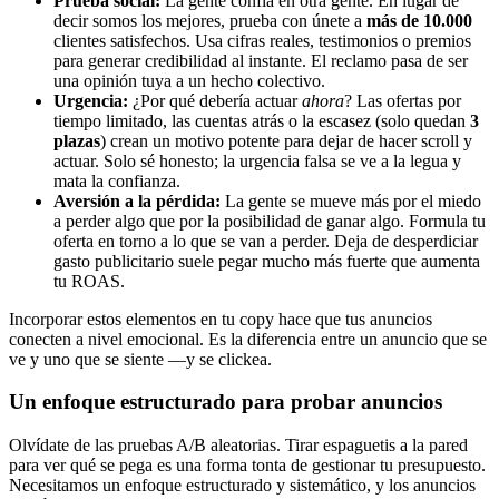
Prueba social:
La gente confía en otra gente. En lugar de
decir somos los mejores, prueba con únete a
más de 10.000
clientes satisfechos. Usa cifras reales, testimonios o premios
para generar credibilidad al instante. El reclamo pasa de ser
una opinión tuya a un hecho colectivo.
Urgencia:
¿Por qué debería actuar
ahora
? Las ofertas por
tiempo limitado, las cuentas atrás o la escasez (solo quedan
3
plazas
) crean un motivo potente para dejar de hacer scroll y
actuar. Solo sé honesto; la urgencia falsa se ve a la legua y
mata la confianza.
Aversión a la pérdida:
La gente se mueve más por el miedo
a perder algo que por la posibilidad de ganar algo. Formula tu
oferta en torno a lo que se van a perder. Deja de desperdiciar
gasto publicitario suele pegar mucho más fuerte que aumenta
tu ROAS.
Incorporar estos elementos en tu copy hace que tus anuncios
conecten a nivel emocional. Es la diferencia entre un anuncio que se
ve y uno que se siente —y se clickea.
Un enfoque estructurado para probar anuncios
Olvídate de las pruebas A/B aleatorias. Tirar espaguetis a la pared
para ver qué se pega es una forma tonta de gestionar tu presupuesto.
Necesitamos un enfoque estructurado y sistemático, y los anuncios