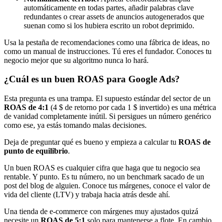
automáticamente en todas partes, añadir palabras clave
redundantes o crear assets de anuncios autogenerados que
suenan como si los hubiera escrito un robot deprimido.
Usa la pestaña de recomendaciones como una fábrica de ideas, no
como un manual de instrucciones. Tú eres el fundador. Conoces tu
negocio mejor que su algoritmo nunca lo hará.
¿Cuál es un buen ROAS para Google Ads?
Esta pregunta es una trampa. El supuesto estándar del sector de un
ROAS de 4:1
(4 $ de retorno por cada 1 $ invertido) es una métrica
de vanidad completamente inútil. Si persigues un número genérico
como ese, ya estás tomando malas decisiones.
Deja de preguntar qué es bueno y empieza a calcular tu
ROAS de
punto de equilibrio
.
Un buen ROAS es cualquier cifra que haga que tu negocio sea
rentable. Y punto. Es tu número, no un benchmark sacado de un
post del blog de alguien. Conoce tus márgenes, conoce el valor de
vida del cliente (LTV) y trabaja hacia atrás desde ahí.
Una tienda de e-commerce con márgenes muy ajustados quizá
necesite un
ROAS de 5:1
solo para mantenerse a flote. En cambio,