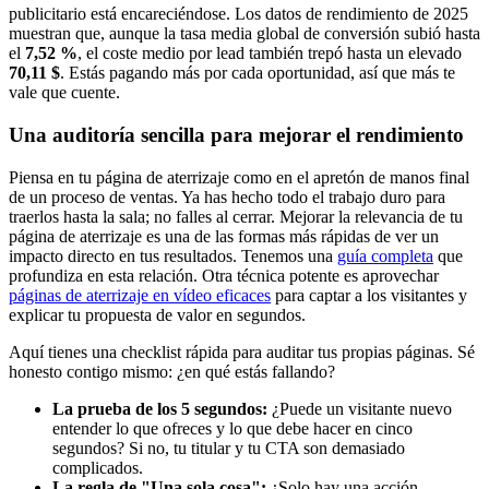
publicitario está encareciéndose. Los datos de rendimiento de 2025
muestran que, aunque la tasa media global de conversión subió hasta
el
7,52 %
, el coste medio por lead también trepó hasta un elevado
70,11 $
. Estás pagando más por cada oportunidad, así que más te
vale que cuente.
Una auditoría sencilla para mejorar el rendimiento
Piensa en tu página de aterrizaje como en el apretón de manos final
de un proceso de ventas. Ya has hecho todo el trabajo duro para
traerlos hasta la sala; no falles al cerrar. Mejorar la relevancia de tu
página de aterrizaje es una de las formas más rápidas de ver un
impacto directo en tus resultados. Tenemos una
guía completa
que
profundiza en esta relación. Otra técnica potente es aprovechar
páginas de aterrizaje en vídeo eficaces
para captar a los visitantes y
explicar tu propuesta de valor en segundos.
Aquí tienes una checklist rápida para auditar tus propias páginas. Sé
honesto contigo mismo: ¿en qué estás fallando?
La prueba de los 5 segundos:
¿Puede un visitante nuevo
entender lo que ofreces y lo que debe hacer en cinco
segundos? Si no, tu titular y tu CTA son demasiado
complicados.
La regla de "Una sola cosa":
¿Solo hay una acción