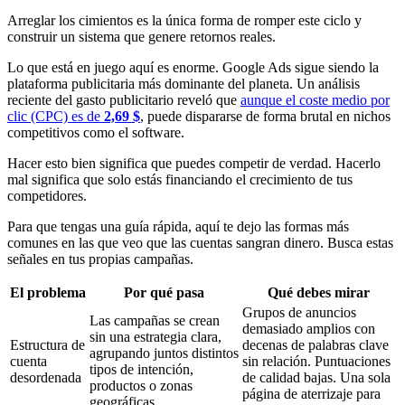
Arreglar los cimientos es la única forma de romper este ciclo y
construir un sistema que genere retornos reales.
Lo que está en juego aquí es enorme. Google Ads sigue siendo la
plataforma publicitaria más dominante del planeta. Un análisis
reciente del gasto publicitario reveló que
aunque el coste medio por
clic (CPC) es de
2,69 $
, puede dispararse de forma brutal en nichos
competitivos como el software.
Hacer esto bien significa que puedes competir de verdad. Hacerlo
mal significa que solo estás financiando el crecimiento de tus
competidores.
Para que tengas una guía rápida, aquí te dejo las formas más
comunes en las que veo que las cuentas sangran dinero. Busca estas
señales en tus propias campañas.
El problema
Por qué pasa
Qué debes mirar
Grupos de anuncios
Las campañas se crean
demasiado amplios con
sin una estrategia clara,
Estructura de
decenas de palabras clave
agrupando juntos distintos
cuenta
sin relación. Puntuaciones
tipos de intención,
desordenada
de calidad bajas. Una sola
productos o zonas
página de aterrizaje para
geográficas.