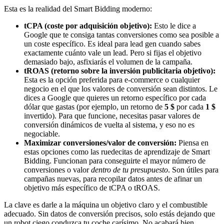
Esta es la realidad del Smart Bidding moderno:
tCPA (coste por adquisición objetivo):
Esto le dice a
Google que te consiga tantas conversiones como sea posible a
un coste específico. Es ideal para lead gen cuando sabes
exactamente cuánto vale un lead. Pero si fijas el objetivo
demasiado bajo, asfixiarás el volumen de la campaña.
tROAS (retorno sobre la inversión publicitaria objetivo):
Esta es la opción preferida para e-commerce o cualquier
negocio en el que los valores de conversión sean distintos. Le
dices a Google que quieres un retorno específico por cada
dólar que gastas (por ejemplo, un retorno de
5 $
por cada
1 $
invertido). Para que funcione, necesitas pasar valores de
conversión dinámicos de vuelta al sistema, y eso no es
negociable.
Maximizar conversiones/valor de conversión:
Piensa en
estas opciones como las ruedecitas de aprendizaje de Smart
Bidding. Funcionan para conseguirte el mayor número de
conversiones o valor
dentro de tu presupuesto
. Son útiles para
campañas nuevas, para recopilar datos antes de afinar un
objetivo más específico de tCPA o tROAS.
La clave es darle a la máquina un objetivo claro y el combustible
adecuado. Sin datos de conversión precisos, solo estás dejando que
un robot ciego conduzca tu coche carísimo. No acabará bien.