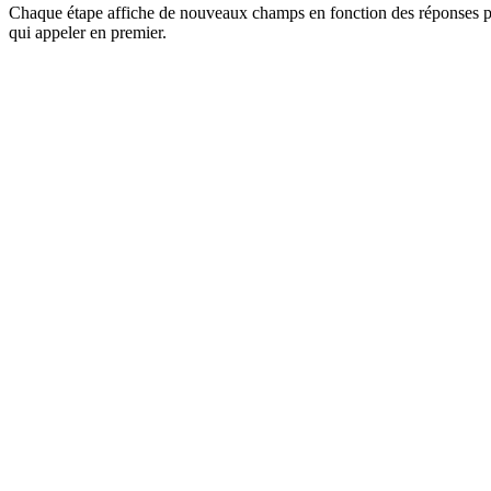
Chaque étape affiche de nouveaux champs en fonction des réponses pré
qui appeler en premier.
Étapes
Logique conditionnelle
En attente de déclencheurs…
Score Lead
47
Étape 1 sur 3
Coordonnées