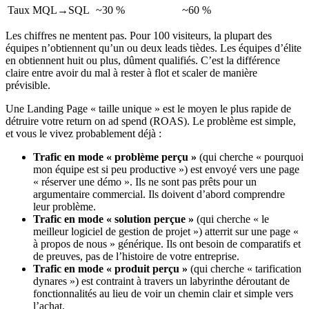
Taux MQL→SQL
~30 %
~60 %
Les chiffres ne mentent pas. Pour 100 visiteurs, la plupart des
équipes n’obtiennent qu’un ou deux leads tièdes. Les équipes d’élite
en obtiennent huit ou plus, dûment qualifiés. C’est la différence
claire entre avoir du mal à rester à flot et scaler de manière
prévisible.
Une Landing Page « taille unique » est le moyen le plus rapide de
détruire votre return on ad spend (ROAS). Le problème est simple,
et vous le vivez probablement déjà :
Trafic en mode « problème perçu »
(qui cherche « pourquoi
mon équipe est si peu productive ») est envoyé vers une page
« réserver une démo ». Ils ne sont pas prêts pour un
argumentaire commercial. Ils doivent d’abord comprendre
leur problème.
Trafic en mode « solution perçue »
(qui cherche « le
meilleur logiciel de gestion de projet ») atterrit sur une page «
à propos de nous » générique. Ils ont besoin de comparatifs et
de preuves, pas de l’histoire de votre entreprise.
Trafic en mode « produit perçu »
(qui cherche « tarification
dynares ») est contraint à travers un labyrinthe déroutant de
fonctionnalités au lieu de voir un chemin clair et simple vers
l’achat.