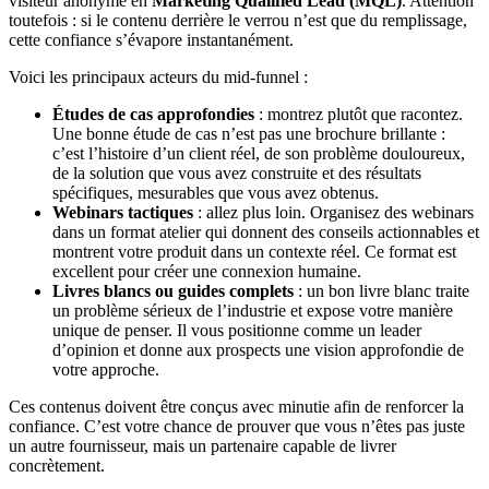
visiteur anonyme en
Marketing Qualified Lead (MQL)
. Attention
toutefois : si le contenu derrière le verrou n’est que du remplissage,
cette confiance s’évapore instantanément.
Voici les principaux acteurs du mid-funnel :
Études de cas approfondies
: montrez plutôt que racontez.
Une bonne étude de cas n’est pas une brochure brillante :
c’est l’histoire d’un client réel, de son problème douloureux,
de la solution que vous avez construite et des résultats
spécifiques, mesurables que vous avez obtenus.
Webinars tactiques
: allez plus loin. Organisez des webinars
dans un format atelier qui donnent des conseils actionnables et
montrent votre produit dans un contexte réel. Ce format est
excellent pour créer une connexion humaine.
Livres blancs ou guides complets
: un bon livre blanc traite
un problème sérieux de l’industrie et expose votre manière
unique de penser. Il vous positionne comme un leader
d’opinion et donne aux prospects une vision approfondie de
votre approche.
Ces contenus doivent être conçus avec minutie afin de renforcer la
confiance. C’est votre chance de prouver que vous n’êtes pas juste
un autre fournisseur, mais un partenaire capable de livrer
concrètement.