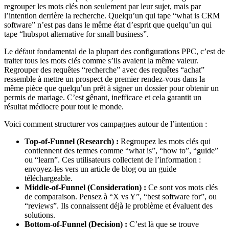
regrouper les mots clés non seulement par leur sujet, mais par
l’intention derrière la recherche. Quelqu’un qui tape “what is CRM
software” n’est pas dans le même état d’esprit que quelqu’un qui
tape “hubspot alternative for small business”.
Le défaut fondamental de la plupart des configurations PPC, c’est de
traiter tous les mots clés comme s’ils avaient la même valeur.
Regrouper des requêtes “recherche” avec des requêtes “achat”
ressemble à mettre un prospect de premier rendez-vous dans la
même pièce que quelqu’un prêt à signer un dossier pour obtenir un
permis de mariage. C’est gênant, inefficace et cela garantit un
résultat médiocre pour tout le monde.
Voici comment structurer vos campagnes autour de l’intention :
Top-of-Funnel (Research) :
Regroupez les mots clés qui
contiennent des termes comme “what is”, “how to”, “guide”
ou “learn”. Ces utilisateurs collectent de l’information :
envoyez-les vers un article de blog ou un guide
téléchargeable.
Middle-of-Funnel (Consideration) :
Ce sont vos mots clés
de comparaison. Pensez à “X vs Y”, “best software for”, ou
“reviews”. Ils connaissent déjà le problème et évaluent des
solutions.
Bottom-of-Funnel (Decision) :
C’est là que se trouve