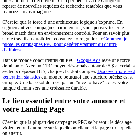
puissant pour la découverte. Cela permet à l’AI de Google de
repérer de nouvelles requêtes de recherche rentables que vous
n’auriez jamais imaginées.
C’est ici que la force d’une architecture logique s’exprime. En
segmentant vos campagnes par intention, vous pouvez tester le
broad match dans un environnement contrôlé. Pour en savoir plus
sur le travail au quotidien, consultez notre guide sur
Comment je
pilote les campagnes PPC pour générer vraiment du chiffre
d’affaires
.
Dans le monde concurrentiel du PPC,
Google Ads
reste une force
dominante. Avec un CPC moyen désormais autour de 5 $ et certains
secteurs dépassant 8 $, chaque clic doit compter.
Discover more lead
generation statistics
qui montre pourquoi une structure précise est si
critique. Une base solide n’est pas un “nice-to-have” : c’est votre
unique chemin vers une croissance durable.
Le lien essentiel entre votre annonce et
votre Landing Page
C’est ici que la plupart des campagnes PPC se brisent : le décalage
violent entre l’annonce sur laquelle on clique et la page sur laquelle
on atterrit.