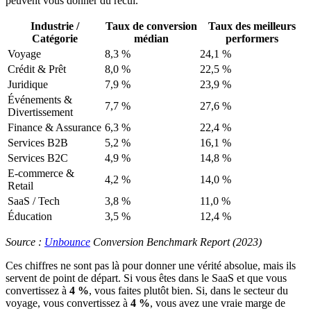
peuvent vous donner du recul.
Industrie /
Taux de conversion
Taux des meilleurs
Catégorie
médian
performers
Voyage
8,3 %
24,1 %
Crédit & Prêt
8,0 %
22,5 %
Juridique
7,9 %
23,9 %
Événements &
7,7 %
27,6 %
Divertissement
Finance & Assurance
6,3 %
22,4 %
Services B2B
5,2 %
16,1 %
Services B2C
4,9 %
14,8 %
E-commerce &
4,2 %
14,0 %
Retail
SaaS / Tech
3,8 %
11,0 %
Éducation
3,5 %
12,4 %
Source :
Unbounce
Conversion Benchmark Report (2023)
Ces chiffres ne sont pas là pour donner une vérité absolue, mais ils
servent de point de départ. Si vous êtes dans le SaaS et que vous
convertissez à
4 %
, vous faites plutôt bien. Si, dans le secteur du
voyage, vous convertissez à
4 %
, vous avez une vraie marge de