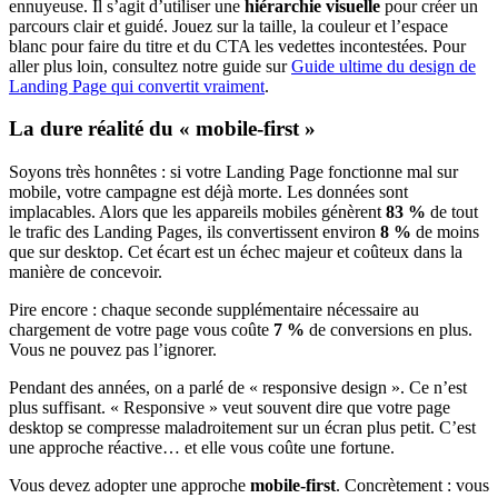
ennuyeuse. Il s’agit d’utiliser une
hiérarchie visuelle
pour créer un
parcours clair et guidé. Jouez sur la taille, la couleur et l’espace
blanc pour faire du titre et du CTA les vedettes incontestées. Pour
aller plus loin, consultez notre guide sur
Guide ultime du design de
Landing Page qui convertit vraiment
.
La dure réalité du « mobile-first »
Soyons très honnêtes : si votre Landing Page fonctionne mal sur
mobile, votre campagne est déjà morte. Les données sont
implacables. Alors que les appareils mobiles génèrent
83 %
de tout
le trafic des Landing Pages, ils convertissent environ
8 %
de moins
que sur desktop. Cet écart est un échec majeur et coûteux dans la
manière de concevoir.
Pire encore : chaque seconde supplémentaire nécessaire au
chargement de votre page vous coûte
7 %
de conversions en plus.
Vous ne pouvez pas l’ignorer.
Pendant des années, on a parlé de « responsive design ». Ce n’est
plus suffisant. « Responsive » veut souvent dire que votre page
desktop se compresse maladroitement sur un écran plus petit. C’est
une approche réactive… et elle vous coûte une fortune.
Vous devez adopter une approche
mobile-first
. Concrètement : vous