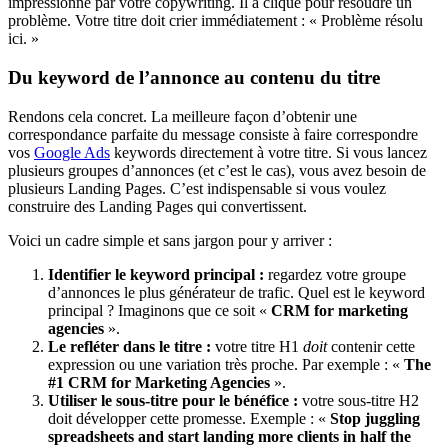
impressionné par votre copywriting. Il a cliqué pour résoudre un
problème. Votre titre doit crier immédiatement : « Problème résolu
ici. »
Du keyword de l’annonce au contenu du titre
Rendons cela concret. La meilleure façon d’obtenir une
correspondance parfaite du message consiste à faire correspondre
vos
Google Ads
keywords directement à votre titre. Si vous lancez
plusieurs groupes d’annonces (et c’est le cas), vous avez besoin de
plusieurs Landing Pages. C’est indispensable si vous voulez
construire des Landing Pages qui convertissent.
Voici un cadre simple et sans jargon pour y arriver :
Identifier le keyword principal :
regardez votre groupe
d’annonces le plus générateur de trafic. Quel est le keyword
principal ? Imaginons que ce soit «
CRM for marketing
agencies
».
Le refléter dans le titre :
votre titre H1
doit
contenir cette
expression ou une variation très proche. Par exemple : «
The
#1 CRM for Marketing Agencies
».
Utiliser le sous-titre pour le bénéfice :
votre sous-titre H2
doit développer cette promesse. Exemple : «
Stop juggling
spreadsheets and start landing more clients in half the