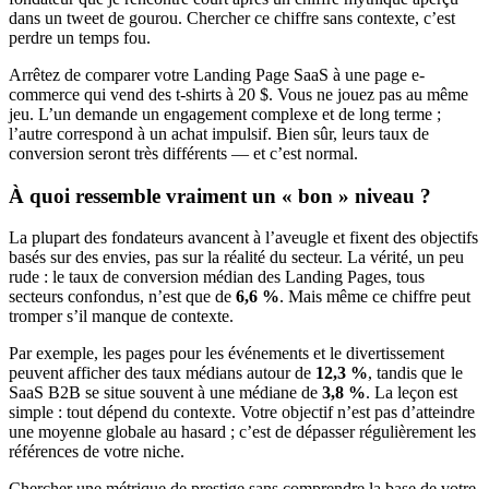
dans un tweet de gourou. Chercher ce chiffre sans contexte, c’est
perdre un temps fou.
Arrêtez de comparer votre Landing Page SaaS à une page e-
commerce qui vend des t-shirts à 20 $. Vous ne jouez pas au même
jeu. L’un demande un engagement complexe et de long terme ;
l’autre correspond à un achat impulsif. Bien sûr, leurs taux de
conversion seront très différents — et c’est normal.
À quoi ressemble vraiment un « bon » niveau ?
La plupart des fondateurs avancent à l’aveugle et fixent des objectifs
basés sur des envies, pas sur la réalité du secteur. La vérité, un peu
rude : le taux de conversion médian des Landing Pages, tous
secteurs confondus, n’est que de
6,6 %
. Mais même ce chiffre peut
tromper s’il manque de contexte.
Par exemple, les pages pour les événements et le divertissement
peuvent afficher des taux médians autour de
12,3 %
, tandis que le
SaaS B2B se situe souvent à une médiane de
3,8 %
. La leçon est
simple : tout dépend du contexte. Votre objectif n’est pas d’atteindre
une moyenne globale au hasard ; c’est de dépasser régulièrement les
références de votre niche.
Chercher une métrique de prestige sans comprendre la base de votre