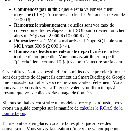
Commencez par la fin :
quelle est la valeur vie client
moyenne (LTV) d’un nouveau client ? Prenons par exemple
10 000 $.
Remontez le raisonnement :
quelles sont vos taux de
conversion entre les étapes ? Si 1 SQL sur 5 devient un client,
alors un SQL vaut 2 000 $ (10 000 $ / 5).
Poursuivez :
si 1 MQL sur 4 arrive à l’étape SQL, alors un
MQL vaut 500 $ (2 000 $ / 4).
Donnez aux leads une valeur de départ :
même un lead
tout neuf a un potentiel. Vous pouvez attribuer un petit
“placeholder”, comme 10 $, juste pour le mettre sur la carte.
Ces chiffres n’ont pas besoin d’être parfaits dès le premier jour. Ce
sont des points de départ : ils donnent au Smart Bidding de Google
une boussole pour aller vers ce que vous voulez réellement. Vous
pouvez—et vous devez—affiner ces valeurs au fil du temps à
mesure que vous collectez davantage de données.
Si vous souhaitez construire un modèle encore plus robuste, nous
avons un guide complet sur la manière de
calculer le ROAS de la
bonne façon
.
En mettant cela en place, vous ne faites plus que suivre des
conversions. Vous suivez la création d’une vraie valeur pipeline.