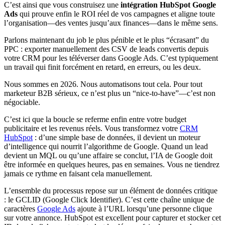
C’est ainsi que vous construisez une
intégration HubSpot Google
Ads
qui prouve enfin le ROI réel de vos campagnes et aligne toute
l’organisation—des ventes jusqu’aux finances—dans le même sens.
Parlons maintenant du job le plus pénible et le plus “écrasant” du
PPC : exporter manuellement des CSV de leads convertis depuis
votre CRM pour les téléverser dans Google Ads. C’est typiquement
un travail qui finit forcément en retard, en erreurs, ou les deux.
Nous sommes en 2026. Nous automatisons tout cela. Pour tout
marketeur B2B sérieux, ce n’est plus un “nice-to-have”—c’est non
négociable.
C’est ici que la boucle se referme enfin entre votre budget
publicitaire et les revenus réels. Vous transformez votre
CRM
HubSpot
: d’une simple base de données, il devient un moteur
d’intelligence qui nourrit l’algorithme de Google. Quand un lead
devient un MQL ou qu’une affaire se conclut, l’IA de Google doit
être informée en quelques heures, pas en semaines. Vous ne tiendrez
jamais ce rythme en faisant cela manuellement.
L’ensemble du processus repose sur un élément de données critique
: le GCLID (Google Click Identifier). C’est cette chaîne unique de
caractères
Google Ads
ajoute à l’URL lorsqu’une personne clique
sur votre annonce. HubSpot est excellent pour capturer et stocker cet