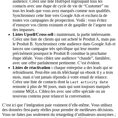
audience. Créez une liste HubSpot regroupant tous les
contacts avec une étape de cycle de vie de “Customer” ou
tous les leads que vous avez marqués comme non qualifiés.
Synchronisez cette liste vers Google Ads et excluez-la de
toutes vos campagnes de prospection. Voilà : vous évitez
d’ennuyer vos clients existants et de gaspiller de l’argent sur
des impasses.
Listes Upsell/Cross-sell :
maintenant, la partie intéressante.
Créez une liste de clients qui ont acheté le Produit A, mais pas
le Produit B. Synchronisez cette audience dans Google Ads et
lancez une campagne très spécifique qui leur montre
précisément pourquoi le Produit B constitue la prochaine
étape idéale. Vous ciblez une audience “chaude”, familière,
avec une offre parfaitement pertinente. C’est évident.
Listes de réactivation :
chaque entreprise a des leads qui se
refroidissent. Peut-être ont-ils téléchargé un ebook il y a trois
mois, mais n’ont jamais répondu à votre email de relance.
Créez une liste de contacts dont la
Last activity date
remonte à plus de 90 jours, mais qui sont toujours marqués
comme MQLs. Ciblez-les avec une offre spéciale ou un
nouveau contenu pour relancer la conversation.
C’est ici que l’intégration paie vraiment d’elle-même. Vous utilisez
des données first-party réelles pour prendre de meilleures décisions.
Vous ne faites pas seulement du retargeting d’utilisateurs anonymes ;