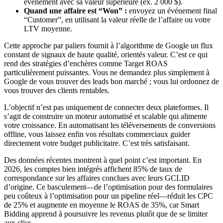
événement avec sa valeur supérieure (ex. 2 000 $).
Quand une affaire est “Won” :
envoyez un événement final
“Customer”, en utilisant la valeur réelle de l’affaire ou votre
LTV moyenne.
Cette approche par paliers fournit à l’algorithme de Google un flux
constant de signaux de haute qualité, orientés valeur. C’est ce qui
rend des stratégies d’enchères comme Target ROAS
particulièrement puissantes. Vous ne demandez plus simplement à
Google de vous trouver des leads bon marché ; vous lui ordonnez de
vous trouver des clients rentables.
L’objectif n’est pas uniquement de connecter deux plateformes. Il
s’agit de construire un moteur automatisé et scalable qui alimente
votre croissance. En automatisant les téléversements de conversions
offline, vous laissez enfin vos résultats commerciaux guider
directement votre budget publicitaire. C’est très satisfaisant.
Des données récentes montrent à quel point c’est important. En
2026, les comptes bien intégrés affichent 85% de taux de
correspondance sur les affaires conclues avec leurs GCLID
d’origine. Ce basculement—de l’optimisation pour des formulaires
peu coûteux à l’optimisation pour un pipeline réel—réduit les CPC
de 25% et augmente en moyenne le ROAS de 35%, car Smart
Bidding apprend à poursuivre les revenus plutôt que de se limiter
aux clics.