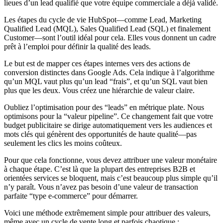
lieues d’un lead qualifié que votre équipe commerciale a déjà validé.
Les étapes du cycle de vie HubSpot—comme Lead, Marketing
Qualified Lead (MQL), Sales Qualified Lead (SQL) et finalement
Customer—sont l’outil idéal pour cela. Elles vous donnent un cadre
prêt à l’emploi pour définir la qualité des leads.
Le but est de mapper ces étapes internes vers des actions de
conversion distinctes dans Google Ads. Cela indique à l’algorithme
qu’un MQL vaut plus qu’un lead “frais”, et qu’un SQL vaut bien
plus que les deux. Vous créez une hiérarchie de valeur claire.
Oubliez l’optimisation pour des “leads” en métrique plate. Nous
optimisons pour la “valeur pipeline”. Ce changement fait que votre
budget publicitaire se dirige automatiquement vers les audiences et
mots clés qui génèrent des opportunités de haute qualité—pas
seulement les clics les moins coûteux.
Pour que cela fonctionne, vous devez attribuer une valeur monétaire
à chaque étape. C’est là que la plupart des entreprises B2B et
orientées services se bloquent, mais c’est beaucoup plus simple qu’il
n’y paraît. Vous n’avez pas besoin d’une valeur de transaction
parfaite “type e-commerce” pour démarrer.
Voici une méthode extrêmement simple pour attribuer des valeurs,
même avec un cycle de vente long et parfois chaotique :