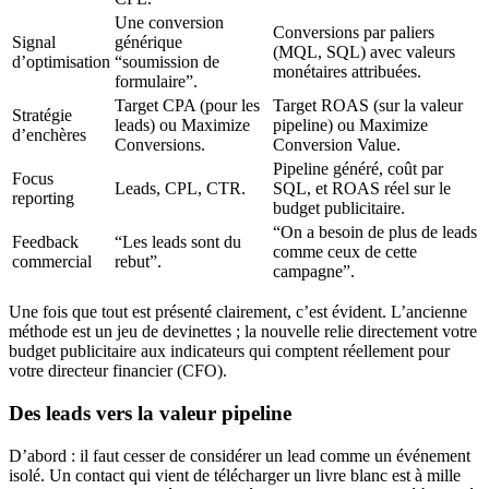
Une conversion
Conversions par paliers
Signal
générique
(MQL, SQL) avec valeurs
d’optimisation
“soumission de
monétaires attribuées.
formulaire”.
Target CPA (pour les
Target ROAS (sur la valeur
Stratégie
leads) ou Maximize
pipeline) ou Maximize
d’enchères
Conversions.
Conversion Value.
Pipeline généré, coût par
Focus
Leads, CPL, CTR.
SQL, et ROAS réel sur le
reporting
budget publicitaire.
“On a besoin de plus de leads
Feedback
“Les leads sont du
comme ceux de cette
commercial
rebut”.
campagne”.
Une fois que tout est présenté clairement, c’est évident. L’ancienne
méthode est un jeu de devinettes ; la nouvelle relie directement votre
budget publicitaire aux indicateurs qui comptent réellement pour
votre directeur financier (CFO).
Des leads vers la valeur pipeline
D’abord : il faut cesser de considérer un lead comme un événement
isolé. Un contact qui vient de télécharger un livre blanc est à mille