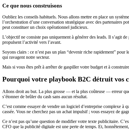
Ce que nous construisons
Oubliez les conseils habituels. Nous allons mettre en place un système 
l’orchestration d’une conversation stratégique avec des partenaires pote
peut constituer un choix opérationnel judicieux.
L’objectif ne consiste pas uniquement à générer des leads. Il s’agit d
propulsent l’activité vers l’avant.
Soyons clairs : ce n’est pas un plan “devenir riche rapidement” pour l
qui ravagent notre secteur.
Mais si vous êtes prêt à arrêter de gaspiller votre budget et à const
Pourquoi votre playbook B2C détruit vos
Allons droit au but. La plus grosse — et la plus coûteuse — erreur que
s’étonner de brûler du cash sans aucun résultat.
C’est comme essayer de vendre un logiciel d’entreprise complexe à que
cassée. Vous ne cherchez pas un achat impulsif ; vous essayez de gagne
Ce n’est pas qu’une question de modifier votre texte publicitaire. C’e
CFO que la publicité digitale est une perte de temps. Et, honnêtement, 