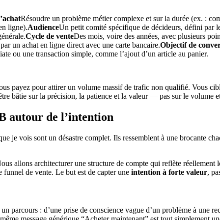
d’achat
Résoudre un problème métier complexe et sur la durée (ex. : com
en ligne).
Audience
Un petit comité spécifique de décideurs, défini par le
générale.
Cycle de vente
Des mois, voire des années, avec plusieurs poi
ar un achat en ligne direct avec une carte bancaire.
Objectif de conve
te ou une transaction simple, comme l’ajout d’un article au panier.
s payez pour attirer un volume massif de trafic non qualifié. Vous cibl
être bâtie sur la précision, la patience et la valeur — pas sur le volume e
B autour de l’intention
e je vois sont un désastre complet. Ils ressemblent à une brocante ch
ous allons architecturer une structure de compte qui reflète réellement l
re funnel de vente. Le but est de capter une
intention à forte valeur
, pa
it un parcours : d’une prise de conscience vague d’un problème à une re
ec le même message générique “Acheter maintenant” est tout simplement u