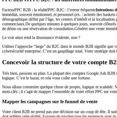
FacteurPPC B2B : la réalitéPPC B2C : l’erreur fréquente
Intentions 
immédiat, souvent émotionnel, et personnel (ex. : acheter des baskets 
démographique défini par l’âge, les centres d’intérêt et la localisation 
commerciaux.De quelques minutes à quelques jours, souvent clôturés p
de démo ou une réservation de consultation.Générer une vente immédia
Le voir ainsi rend la dissonance évidente, non ?
Utiliser l’approche “large” du B2C dans le monde B2B signifie que vou
cybersécurité enterprise. C’est un gaspillage total. Votre stratégie doit 
Concevoir la structure de votre compte B2
Très bien, passons au plan. La plupart des comptes Google Ads B2B qu
logique. C’est le bazar, et cela vous coûte une fortune.
Nous allons construire quelque chose de propre, logique et scalable. N
mots-clés ; il s’agit de mapper l’ensemble de votre effort PPC sur vot
Mapper les campagnes sur le funnel de vente
Votre client B2B ne prend pas une décision sur un coup de tête. Il su
doit refléter cette réalité. Essayer de toucher tous les prospects av