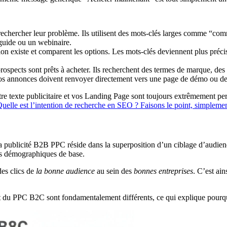
hercher leur problème. Ils utilisent des mots-clés larges comme “commen
n guide ou un webinaire.
tion existe et comparent les options. Les mots-clés deviennent plus pré
rospects sont prêts à acheter. Ils recherchent des termes de marque, de
 vos annonces doivent renvoyer directement vers une page de démo ou de
re texte publicitaire et vos Landing Page sont toujours extrêmement pert
uelle est l’intention de recherche en SEO ? Faisons le point, simplemen
a publicité B2B PPC réside dans la superposition d’un ciblage d’audien
ées démographiques de base.
des clics de
la bonne audience
au sein des
bonnes entreprises
. C’est ain
 du PPC B2C sont fondamentalement différents, ce qui explique pourquoi