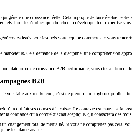
qui génère une croissance réelle. Cela implique de faire évoluer votre ét
ntiels. Pour les équipes qui cherchent à développer leur expertise sans a
e générer des leads pour lesquels votre équipe commerciale vous remercie
es marketeurs. Cela demande de la discipline, une compréhension approfon
ruire une plateforme de croissance B2B performante, vous êtes au bon end
 campagnes B2B
 je vois faire aux marketeurs, c’est de prendre un playbook publicitair
lqu’un qui fait ses courses à la caisse. Le contexte est mauvais, la pos
r la confiance d’un comité d’achat sceptique, qui consacrera des mois à 
st un changement total de mentalité. Si vous ne comprenez pas cela, vou
je ne les blâmerais pas.