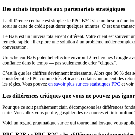
Des achats impulsifs aux partenariats stratégiques
La différence centrale est simple : le PPC B2C vise un besoin émotionn
sortir sa carte de crédit peut durer quelques minutes. C’est une transac
Le B2B est un univers totalement différent. Votre client est souvent 
remède rapide ; il explore une solution à un problème métier complexe 
conversation.
Un acheteur B2B potentiel effectue environ 12 recherches Google avant
confiance dans le temps — pas seulement de crier “cliquez”.
C’est là que les chiffres deviennent intéressants. Alors que 86 % des
considèrent le PPC comme très efficace : certains annoncent des retou
les règles. Vous pouvez
en savoir plus sur ces statistiques PPC
et voir 
Les différences critiques que vous ne pouvez pas ignor
Pour que ce soit parfaitement clair, décomposons les différences fo
carte. Vous allez vous perdre, gaspiller des ressources et finir profond
Voici un regard pragmatique sur ce qui tourne mal lorsque vous appliq
PPC B2B vs PPC B2C : les différences fondamentales