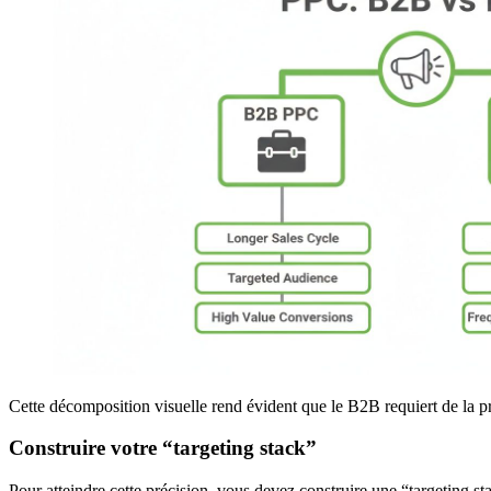
Cette décomposition visuelle rend évident que le B2B requiert de la pré
Construire votre “targeting stack”
Pour atteindre cette précision, vous devez construire une “targeting s