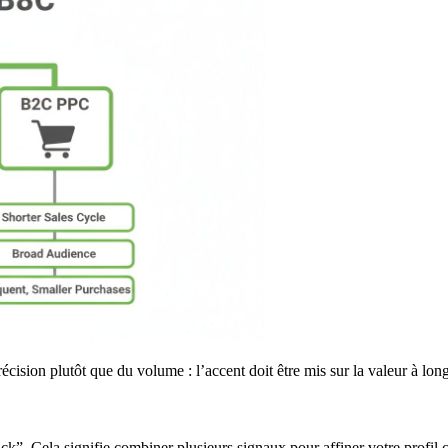
cision plutôt que du volume : l’accent doit être mis sur la valeur à lon
tack”. Cela signifie combiner plusieurs signaux pour affiner votre profil