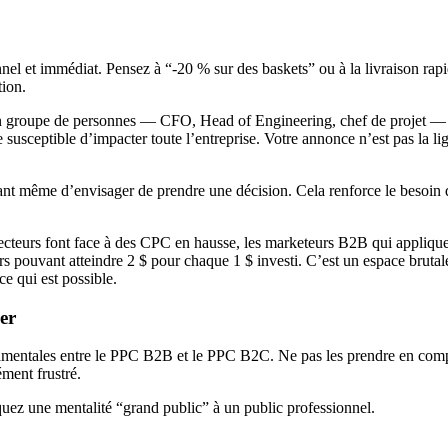
el et immédiat. Pensez à “-20 % sur des baskets” ou à la livraison rapid
tion.
un groupe de personnes — CFO, Head of Engineering, chef de projet — ave
susceptible d’impacter toute l’entreprise. Votre annonce n’est pas la li
 même d’envisager de prendre une décision. Cela renforce le besoin d’a
 secteurs font face à des CPC en hausse, les marketeurs B2B qui appliqu
rs pouvant atteindre 2 $ pour chaque 1 $ investi. C’est un espace bruta
ce qui est possible.
er
ndamentales entre le PPC B2B et le PPC B2C. Ne pas les prendre en com
ément frustré.
uez une mentalité “grand public” à un public professionnel.