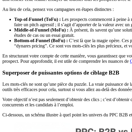
Au lieu de cela, pensez vos campagnes en étapes distinctes :
Top-of-Funnel (ToFu) :
Les prospects commencent à peine à rec
faire un pitch agressif ; il s’agit d’apporter de la valeur avec u
Middle-of-Funnel (MoFu) :
À présent, ils savent qu’une solu
études de cas ou un essai gratuit.
Bottom-of-Funnel (BoFu) :
C’est là que la magie opère. Ces p
“dynares pricing”. Ce sont vos mots-clés les plus précieux, et
En structurant votre compte de cette manière, vous garantissez que vot
prospect. Pour approfondir, il est utile de comprendre les nuances de
Q
Superposer de puissantes options de ciblage B2B
Les mots-clés ne sont qu’une pièce du puzzle. La vraie puissance de l
outils très efficaces pour cela, surtout si vous allez au-delà des donn
Votre objectif n’est pas seulement d’obtenir des clics ; c’est d’obtenir 
concurrents et les candidats à l’emploi.
Ci-dessous, un schéma illustre à quel point les univers du PPC B2B et