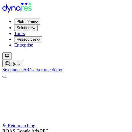
Plateforme
Solutions
Tarifs
Ressources
Entreprise
🇫🇷
Se connecter
Réserver une démo
Retour au blog
ROAS
Google Ads
PPC