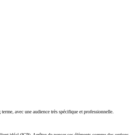
g terme, avec une audience très spécifique et professionnelle.
 client idéal (ICP). Arrêtez de penser ces éléments comme des options