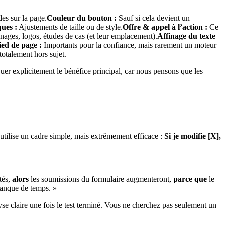
es sur la page.
Couleur du bouton :
Sauf si cela devient un
ques :
Ajustements de taille ou de style.
Offre & appel à l’action :
Ce
ges, logos, études de cas (et leur emplacement).
Affinage du texte
ied de page :
Importants pour la confiance, mais rarement un moteur
totalement hors sujet.
quer explicitement le bénéfice principal, car nous pensons que les
utilise un cadre simple, mais extrêmement efficace :
Si je modifie [X],
tés,
alors
les soumissions du formulaire augmenteront,
parce que
le
 manque de temps. »
yse claire une fois le test terminé. Vous ne cherchez pas seulement un