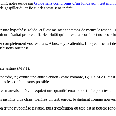
sting, notre guide sur
Guide sans compromis d’un fondateur : test multiv
e gaspiller du trafic sur des tests sans intérêt.
ez une hypothèse solide, et il est maintenant temps de mettre le test en li
r un résultat propre et fiable, plutôt qu’un résultat confus et non concl
r complètement vos résultats. Alors, soyez attentifs. L’objectif ici est d
écisions business.
iate testing (MVT).
e contrôle, A) contre une autre version (votre variante, B). Le MVT, c
outes les combinaisons possibles.
s mauvaise idée. Il requiert une quantité énorme de trafic pour tester tou
des insights plus clairs. Gagnez un test, gardez le gagnant comme nouvea
 d’une hypothèse testable, puis d’exécution du test, est la boucle fond