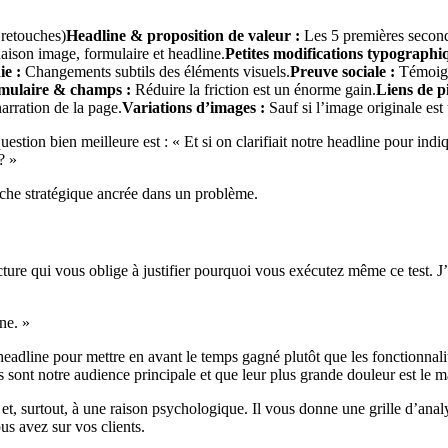
 retouches)
Headline & proposition de valeur :
Les 5 premières second
son image, formulaire et headline.
Petites modifications typographi
e :
Changements subtils des éléments visuels.
Preuve sociale :
Témoigna
mulaire & champs :
Réduire la friction est un énorme gain.
Liens de p
arration de la page.
Variations d’images :
Sauf si l’image originale est 
stion bien meilleure est : « Et si on clarifiait notre headline pour indi
? »
arche stratégique ancrée dans un problème.
ture qui vous oblige à justifier pourquoi vous exécutez même ce test. J’
ne. »
headline pour mettre en avant le temps gagné plutôt que les fonctionnali
s sont notre audience principale et que leur plus grande douleur est le
 et, surtout, à une raison psychologique. Il vous donne une grille d’anal
us avez sur vos clients.