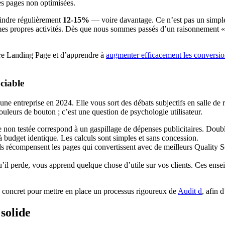
des pages non optimisées.
teindre régulièrement
12-15%
— voire davantage. Ce n’est pas un simple
mes propres activités. Dès que nous sommes passés d’un raisonnement « c
otre Landing Page et d’apprendre à
augmenter efficacement les conversio
ciable
une entreprise en 2024. Elle vous sort des débats subjectifs en salle de
uleurs de bouton ; c’est une question de psychologie utilisateur.
on testée correspond à un gaspillage de dépenses publicitaires. Double
 à budget identique. Les calculs sont simples et sans concession.
compensent les pages qui convertissent avec de meilleurs Quality Scor
’il perde, vous apprend quelque chose d’utile sur vos clients. Ces ensei
n concret pour mettre en place un processus rigoureux de
Audit d
, afin d
solide