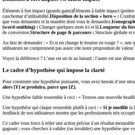
Éléments à fort impact (grands gains)Éléments à faible impact (petites
cauchemar d’utilisabilité.
Disposition de la section « hero » :
Combinai
que vous demandez et la manière dont vous le demandez.
Iconographi
(word-smithing) :
Changer quelques mots ici et là.
Longueur du for
de conversion.
Structure de page & parcours :
Structure globale et n
Au lieu de demander : « Et si on change le bouton en rouge ? », une que
utilisateurs ne comprennent pas assez vite notre proposition de valeur 
Voyez la différence ? L’une est un tir au hasard ; l’autre est une dém
Le cadre d’hypothèse qui impose la clarté
Pour construire une hypothèse puissante, vous avez besoin d’une struc
alors [Y] se produira, parce que [Z].
Une hypothèse faible ressemble à ceci : « Testons une nouvelle headli
Une hypothèse qui claque ressemble plutôt à ceci : «
Si je modifie
la 
feedback de nos utilisateurs montre que les professionnels très occupé
Ce cadre vous force à relier une action précise à un résultat mesurable
gagnant ; vous cherchez à valider (ou invalider) une hypothèse que vo