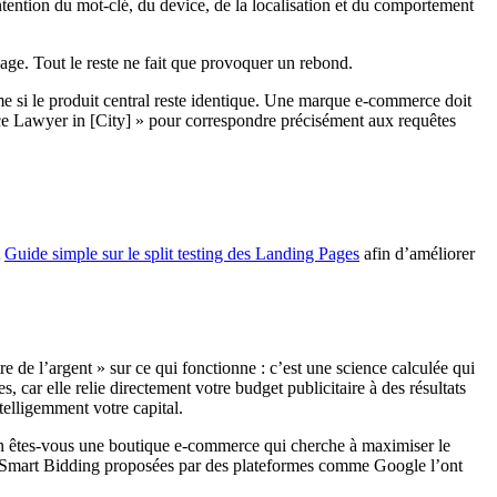
intention du mot-clé, du device, de la localisation et du comportement
age. Tout le reste ne fait que provoquer un rebond.
me si le produit central reste identique. Une marque e-commerce doit
orce Lawyer in [City] » pour correspondre précisément aux requêtes
t
Guide simple sur le split testing des Landing Pages
afin d’améliorer
 de l’argent » sur ce qui fonctionne : c’est une science calculée qui
 car elle relie directement votre budget publicitaire à des résultats
telligemment votre capital.
ien êtes-vous une boutique e-commerce qui cherche à maximiser le
e Smart Bidding proposées par des plateformes comme Google l’ont