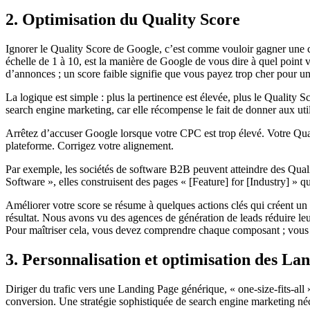
2. Optimisation du Quality Score
Ignorer le Quality Score de Google, c’est comme vouloir gagner une c
échelle de 1 à 10, est la manière de Google de vous dire à quel point 
d’annonces ; un score faible signifie que vous payez trop cher pour un
La logique est simple : plus la pertinence est élevée, plus le Quality 
search engine marketing, car elle récompense le fait de donner aux util
Arrêtez d’accuser Google lorsque votre CPC est trop élevé. Votre Qualit
plateforme. Corrigez votre alignement.
Par exemple, les sociétés de software B2B peuvent atteindre des Qual
Software », elles construisent des pages « [Feature] for [Industry] » qu
Améliorer votre score se résume à quelques actions clés qui créent un al
résultat. Nous avons vu des agences de génération de leads réduire le
Pour maîtriser cela, vous devez comprendre chaque composant ; vou
3. Personnalisation et optimisation des La
Diriger du trafic vers une Landing Page générique, « one-size-fits-all »
conversion. Une stratégie sophistiquée de search engine marketing néc