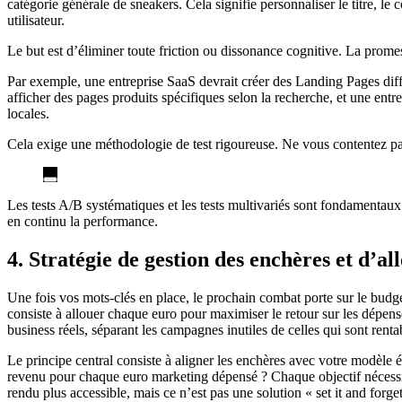
catégorie générale de sneakers. Cela signifie personnaliser le titre, l
utilisateur.
Le but est d’éliminer toute friction ou dissonance cognitive. La prome
Par exemple, une entreprise SaaS devrait créer des Landing Pages diff
afficher des pages produits spécifiques selon la recherche, et une ent
locales.
Cela exige une méthodologie de test rigoureuse. Ne vous contentez pa
Les tests A/B systématiques et les tests multivariés sont fondamentau
en continu la performance.
4. Stratégie de gestion des enchères et d’a
Une fois vos mots-clés en place, le prochain combat porte sur le budge
consiste à allouer chaque euro pour maximiser le retour sur les dépense
business réels, séparant les campagnes inutiles de celles qui sont rent
Le principe central consiste à aligner les enchères avec votre modèl
revenu pour chaque euro marketing dépensé ? Chaque objectif nécessi
rendu plus accessible, mais ce n’est pas une solution « set it and forget 