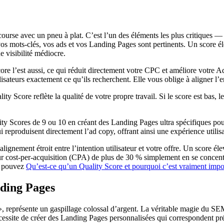
ourse avec un pneu à plat. C’est l’un des éléments les plus critiques —
vos mots-clés, vos ads et vos Landing Pages sont pertinents. Un score él
e visibilité médiocre.
Score l’est aussi, ce qui réduit directement votre CPC et améliore votre 
isateurs exactement ce qu’ils recherchent. Elle vous oblige à aligner l’
y Score reflète la qualité de votre propre travail. Si le score est bas, 
ity Scores de 9 ou 10 en créant des Landing Pages ultra spécifiques p
i reproduisent directement l’ad copy, offrant ainsi une expérience utilisa
ignement étroit entre l’intention utilisateur et votre offre. Un score éle
ur cost-per-acquisition (CPA) de plus de 30 % simplement en se concentr
s pouvez
Qu’est-ce qu’un Quality Score et pourquoi c’est vraiment impo
nding Pages
, représente un gaspillage colossal d’argent. La véritable magie du SEM a
essite de créer des Landing Pages personnalisées qui correspondent pré