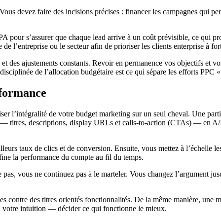
Vous devez faire des incisions précises : financer les campagnes qui per
PA pour s’assurer que chaque lead arrive à un coût prévisible, ce qui 
de l’entreprise ou le secteur afin de prioriser les clients enterprise à fort
et des ajustements constants. Revoir en permanence vos objectifs et vos
 disciplinée de l’allocation budgétaire est ce qui sépare les efforts PPC
erformance
 l’intégralité de votre budget marketing sur un seul cheval. Une partie 
 titres, descriptions, display URLs et calls-to-action (CTAs) — en A/B
leurs taux de clics et de conversion. Ensuite, vous mettez à l’échelle l
ffine la performance du compte au fil du temps.
as, vous ne continuez pas à le marteler. Vous changez l’argument jusqu
fices contre des titres orientés fonctionnalités. De la même manière, u
 votre intuition — décider ce qui fonctionne le mieux.