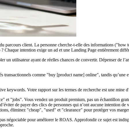
 du parcours client. La personne cherche-t-elle des informations ("how t
) ? Chaque intention exige un ad et une Landing Page entièrement différ
bler un utilisateur ayant de réelles chances de convertir. Dépenser de l’
és transactionnels comme "buy [product name] online", tandis qu’une e
tive keywords. Votre rapport sur les termes de recherche est une mine d
" et "jobs". Vous vendez un produit premium, pas un échantillon gratu
d’éviter de payer des clics de personnes qui n’ont aucune intention de 
tions, éliminez "cheap", "used" et "clearance" pour protéger vos marge
pas négociable pour améliorer le ROAS. Approfondir ce sujet est indi
pproche.