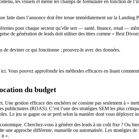
e contenu, les visuels et même les champs de formulaire en fonction de l’
sse faite dans l’annonce doit être tenue immédiatement sur la Landing P
érentes pour chaque secteur qu’elle sert — santé, finance, retail — mê
reprise de génération de leads doit utiliser des titres comme « Best Div
s de deviner ce qui fonctionne ; prouvez-le avec des données.
x ici. Vous pouvez approfondir les méthodes efficaces en lisant commen
llocation du budget
t. Une gestion efficace des enchères ne consiste pas seulement à « mettre
s publicitaires (ROAS). C’est l’une des stratégies SEM les plus critiques,
ables. Le jeu se gagne ou se perd selon la manière dont vous déployez in
e économique. Cherchez-vous à générer des leads à un coût fixe ? Ou b
te une approche différente, manuelle ou automatisée. Les stratégies d
it ».