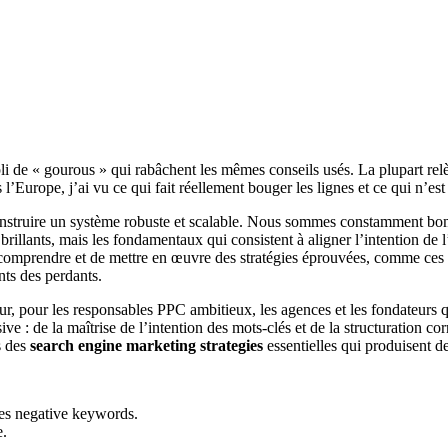
i de « gourous » qui rabâchent les mêmes conseils usés. La plupart re
 l’Europe, j’ai vu ce qui fait réellement bouger les lignes et ce qui n’es
e construire un système robuste et scalable. Nous sommes constamment bom
ets brillants, mais les fondamentaux qui consistent à aligner l’intention d
de comprendre et de mettre en œuvre des stratégies éprouvées, comme ces
nts des perdants.
étour, pour les responsables PPC ambitieux, les agences et les fondateur
ve : de la maîtrise de l’intention des mots-clés et de la structuration cor
s des
search engine marketing strategies
essentielles qui produisent des
des negative keywords.
e.