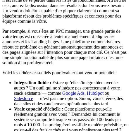
il est facile de se perdre dans les listes de fonctionnalités. Au lieu de
cela, ancrez la discussion dans les résultats dont vous avez besoin.
Un vendor doit être capable d’expliquer clairement comment sa
plateforme résout des problèmes spécifiques et concrets pour des
équipes comme la vôtre.
Par exemple, si vous êtes un PPC manager, une grande partie de
votre temps est consacrée à tenter manuellement d’aligner les
annonces et les Landing Pages. Une plateforme comme dynares
résout ce problème en générant automatiquement des annonces et
des pages alignées sur l’intention pour chaque mot-clé. Ce n’est pas
une simple fonctionnalité de plus sur une page tarifaire : c’est une
solution à un problème réel.
Voici les critères essentiels pour évaluer tout vendor potentiel :
Intégration fluide :
Est-ce qu’elle s’intègre bien avec les
autres ? Un outil qui ne s’intègre pas correctement à votre
stack existante — comme
Google Ads
,
HubSpot
ou
Salesforce
— n’est pas une option. Sinon, vous créerez des
data silos et des cauchemars opérationnels plus tard.
Vraie capacité d’échelle :
Cette plateforme peut-elle
réellement grandir avec vous ? Demandez-lui comment le
système se comporte lorsque vous passez de 100 leads par
mois à 10 000. Le pricing évolue-t-il de manière prévisible, ou
existe-t-il des frais cachés qui vous pénaliseront plus tard ?