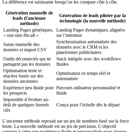
La différence est saisissante lorsqu’on les compare côte à côte.
Génération manuelle de
Génération de leads pilotée par la
leads (l’ancienne
technologie (la nouvelle méthode)
méthode)
Landing Pages génériques,
Landing Pages dynamiques, alignées
« one-size-fits-all »
sur l’intention
Synchronisation automatisée des
Saisie manuelle des
données avec le CRM et les
données et import CSV
plateformes publicitaires
Outils déconnectés qui ne
Stack intégrée avec des workflows
partagent pas les données
fluides
Optimisation lente et
Optimisation en temps réel et
réactive basée sur des
automatisée
données anciennes
Expérience peu fluide pour
Parcours utilisateur personnalisé et
les prospects
fluide
Impossible d’évoluer au-
delà de quelques funnels
Conçu pour l’échelle dès le départ
clés
L’ancienne méthode reposait sur un jeu de nombres basé sur la force
brute. La nouvelle méthode est un jeu de précision. L’objectif
consiste à créer une expérience fluide et personnalisée pour chaque