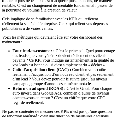
d’obtenir plus de leads : c’est d’acquérir plus de clients, de manière
rentable. C’est un changement de mentalité fondamental : passer de
la poursuite du volume à la création de valeur.
Cela implique de se familiariser avec les KPIs qui reflètent
réellement la santé de l’entreprise. Ceux qui relient vos dépenses
publicitaires à de vraies ventes.
Voici les métriques qui devraient être sur votre dashboard dès
maintenant :
Taux lead-to-customer :
C’est le principal. Quel pourcentage
des leads que vous générez devient réellement des clients
payants ? Ce KPI vous indique instantanément si la qualité de
vos leads est bonne ou si c’est simplement du « déchet ».
Coût d’acquisition client (CAC) :
Combien vous coûte
réellement l’acquisition d’un nouveau client, et pas seulement
d’un lead ? Vous devez pouvoir le suivre jusqu’au niveau
campagne, groupe d’annonces et même mot-clé.
Return on ad spend (ROAS) :
C’est le Graal. Pour chaque
euro investi dans Google Ads, combien d’euros de revenus
obtenez-vous en retour ? C’est un chiffre que votre CFO
regarde réellement.
Ne pas se contenter de mesurer ces KPIs n’est pas qu’une question
de reporting amélioré : c’est une question de meilleures décisions.