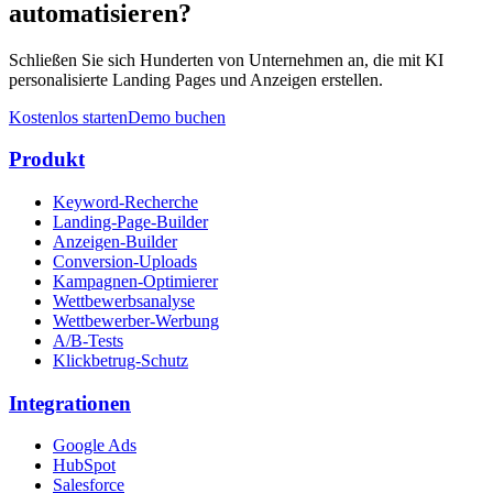
automatisieren?
Schließen Sie sich Hunderten von Unternehmen an, die mit KI
personalisierte Landing Pages und Anzeigen erstellen.
Kostenlos starten
Demo buchen
Produkt
Keyword-Recherche
Landing-Page-Builder
Anzeigen-Builder
Conversion-Uploads
Kampagnen-Optimierer
Wettbewerbsanalyse
Wettbewerber-Werbung
A/B-Tests
Klickbetrug-Schutz
Integrationen
Google Ads
HubSpot
Salesforce