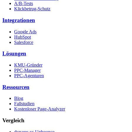
A/B-Tests
Klickbetrug-Schutz
Integrationen
Google Ads
HubSpot
Salesforce
Lösungen
KMU-Gründer
PPC-Manager
PPC-Agenturen
Ressourcen
Blog
Fallstudien
Kostenloser Page-Analyzer
Vergleich
dynares vs Unbounce