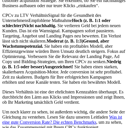
customer acquisition Strategie. Sie erkennen, ob Sie ein nachhaltiges
Business aufbauen oder nur teure Klicks „einkaufen“.
CPCv zu LTV VerhältnisSignal für die Gesundheit des
UnternehmensEmpfohlene Maßnahme
Hoch (z. B. 1:1 oder
schlechter)Nicht nachhaltig.
Sie verlieren Geld bei jedem neuen
Kunden. Das ist ein Warnsignal. Kampagnen sofort pausieren.
Targeting, Angebot und Landing Pages neu bewerten. Ein Verlust
lässt sich nicht skalieren.
Moderat (z. B. 1:3)Gesund, aber
Wachstumspotenzial.
Sie haben ein profitables Modell, aber
Effizienzgewinne würden Ihren Umsatz deutlich steigern. Fokus auf
Optimierung. Verbessern Sie die Relevanz der Landing Page, Ad
Copy und Bidding-Strategien, um Ihren CPCv zu senken.
Niedrig
(z. B. 1:5 oder besser)Ausgezeichnet!
Sie haben einen starken,
skalierbaren Acquisition-Motor. Jede conversion ist sehr profitabel.
Zeit zu skalieren. Budgets für Ihre erfolgreichen Kampagnen
erhöhen und neue Kanäle testen. Sie haben ein bewährtes Modell.
Dieses Verhältnis ist eine der ehrlichsten Kennzahlen überhaupt. Es
durchbricht den Lärm aus Klicks und Impressionen und zeigt Ihnen,
ob Ihr Marketing tatsächlich Geld verdient.
Um noch klarer zu sehen, ist außerdem wichtig, die andere Seite der
Gleichung zu verstehen. Lesen Sie dazu unseren Leitfaden
Was ist
eine gute Conversion Rate? Die echten Benchmarks
, um zu sehen,
wie das Zusammenspiel mit Ihrem CPCv funktioniert.