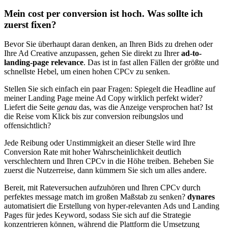
Mein cost per conversion ist hoch. Was sollte ich
zuerst fixen?
Bevor Sie überhaupt daran denken, an Ihren Bids zu drehen oder
Ihre Ad Creative anzupassen, gehen Sie direkt zu Ihrer
ad-to-
landing-page relevance
. Das ist in fast allen Fällen der größte und
schnellste Hebel, um einen hohen CPCv zu senken.
Stellen Sie sich einfach ein paar Fragen: Spiegelt die Headline auf
meiner Landing Page meine Ad Copy wirklich perfekt wider?
Liefert die Seite
genau
das, was die Anzeige versprochen hat? Ist
die Reise vom Klick bis zur conversion reibungslos und
offensichtlich?
Jede Reibung oder Unstimmigkeit an dieser Stelle wird Ihre
Conversion Rate mit hoher Wahrscheinlichkeit deutlich
verschlechtern und Ihren CPCv in die Höhe treiben. Beheben Sie
zuerst die Nutzerreise, dann kümmern Sie sich um alles andere.
Bereit, mit Rateversuchen aufzuhören und Ihren CPCv durch
perfektes message match im großen Maßstab zu senken?
dynares
automatisiert die Erstellung von hyper-relevanten Ads und Landing
Pages für jedes Keyword, sodass Sie sich auf die Strategie
konzentrieren können, während die Plattform die Umsetzung