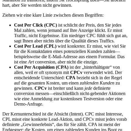
hart, aber Sie werden nicht gewinnen.
Ziehen wir eine klare Linie zwischen diesen Begriffen:
Cost Per Click (CPC)
ist schlicht der Preis, den Sie jedes
Mal zahlen, wenn jemand auf Ihre Anzeige klickt. Er misst
Traffic, nicht Ergebnisse. Ein niedriger CPC fühlt sich gut an,
sagt Ihnen aber nichts über die Qualität dieses Traffics.
Cost Per Lead (CPL)
wird konkreter. Er misst, wie viel Sie
für die Kontaktdaten eines potenziellen Kunden zahlen—
beispielsweise die E-Mail-Adresse aus einem Formular. Das
ist eine
Art
conversion, aber nicht die einzige.
Cost Per Acquisition (CPA)
ist der „hinterhältigste“ von
allen, weil er oft synonym mit
CPCv
verwendet wird. Der
entscheidende Unterschied:
CPA
bezieht sich in der Regel
auf die gesamten Kosten, um einen
zahlenden Kunden
zu
gewinnen.
CPCv
ist breiter und kann
jede
definierte
conversion messen—einschließlich nicht-gebender Aktionen
wie eine Anmeldung zur kostenlosen Testversion oder eine
Demo-Anfrage.
Der Kernunterschied ist die Absicht (Intent). CPC misst Interesse,
CPL misst eine konkrete Lead-Aktion, und CPCv misst jedes vorab
definierte „Gewinnerlebnis“, das für Sie zählt. CPA ist meist der
Endgegner: die Kosten, um einen zahlenden Kunden ins Boot zu