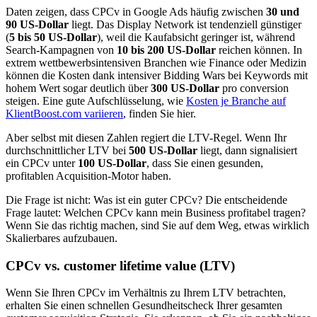
Daten zeigen, dass CPCv in Google Ads häufig zwischen
30 und
90 US-Dollar
liegt. Das Display Network ist tendenziell günstiger
(
5 bis 50 US-Dollar
), weil die Kaufabsicht geringer ist, während
Search-Kampagnen von
10 bis 200 US-Dollar
reichen können. In
extrem wettbewerbsintensiven Branchen wie Finance oder Medizin
können die Kosten dank intensiver Bidding Wars bei Keywords mit
hohem Wert sogar deutlich über
300 US-Dollar
pro conversion
steigen. Eine gute Aufschlüsselung, wie
Kosten je Branche auf
KlientBoost.com variieren
, finden Sie hier.
Aber selbst mit diesen Zahlen regiert die LTV-Regel. Wenn Ihr
durchschnittlicher LTV bei
500 US-Dollar
liegt, dann signalisiert
ein CPCv unter
100 US-Dollar
, dass Sie einen gesunden,
profitablen Acquisition-Motor haben.
Die Frage ist nicht: Was ist ein guter CPCv? Die entscheidende
Frage lautet: Welchen CPCv kann mein Business profitabel tragen?
Wenn Sie das richtig machen, sind Sie auf dem Weg, etwas wirklich
Skalierbares aufzubauen.
CPCv vs. customer lifetime value (LTV)
Wenn Sie Ihren CPCv im Verhältnis zu Ihrem LTV betrachten,
erhalten Sie einen schnellen Gesundheitscheck Ihrer gesamten