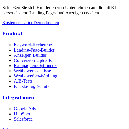
Schließen Sie sich Hunderten von Unternehmen an, die mit KI
personalisierte Landing Pages und Anzeigen erstellen.
Kostenlos starten
Demo buchen
Produkt
Keyword-Recherche
Landing-Page-Builder
Anzeigen-Builder
Conversion-Uploads
Kampagnen-Optimierer
Wettbewerbsanalyse
Wettbewerber-Werbung
A/B-Tests
Klickbetrug-Schutz
Integrationen
Google Ads
HubSpot
Salesforce