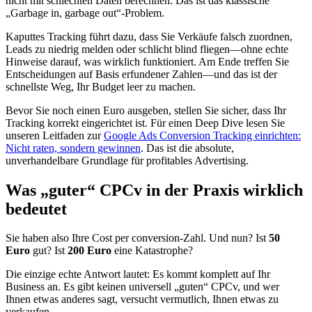
nicht mit schlechten Daten berechnen. Das ist das klassische
„Garbage in, garbage out“-Problem.
Kaputtes Tracking führt dazu, dass Sie Verkäufe falsch zuordnen,
Leads zu niedrig melden oder schlicht blind fliegen—ohne echte
Hinweise darauf, was wirklich funktioniert. Am Ende treffen Sie
Entscheidungen auf Basis erfundener Zahlen—und das ist der
schnellste Weg, Ihr Budget leer zu machen.
Bevor Sie noch einen Euro ausgeben, stellen Sie sicher, dass Ihr
Tracking korrekt eingerichtet ist. Für einen Deep Dive lesen Sie
unseren Leitfaden zur
Google Ads Conversion Tracking einrichten:
Nicht raten, sondern gewinnen
. Das ist die absolute,
unverhandelbare Grundlage für profitables Advertising.
Was „guter“ CPCv in der Praxis wirklich
bedeutet
Sie haben also Ihre Cost per conversion-Zahl. Und nun? Ist
50
Euro
gut? Ist
200 Euro
eine Katastrophe?
Die einzige echte Antwort lautet: Es kommt komplett auf Ihr
Business an. Es gibt keinen universell „guten“ CPCv, und wer
Ihnen etwas anderes sagt, versucht vermutlich, Ihnen etwas zu
verkaufen.