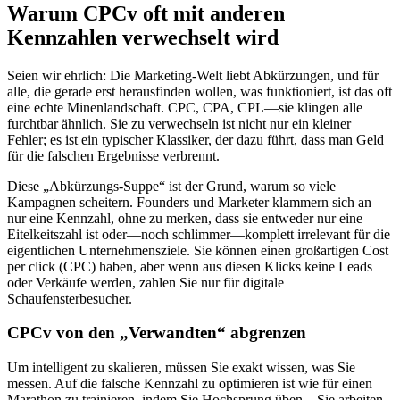
Warum CPCv oft mit anderen
Kennzahlen verwechselt wird
Seien wir ehrlich: Die Marketing-Welt liebt Abkürzungen, und für
alle, die gerade erst herausfinden wollen, was funktioniert, ist das oft
eine echte Minenlandschaft. CPC, CPA, CPL—sie klingen alle
furchtbar ähnlich. Sie zu verwechseln ist nicht nur ein kleiner
Fehler; es ist ein typischer Klassiker, der dazu führt, dass man Geld
für die falschen Ergebnisse verbrennt.
Diese „Abkürzungs-Suppe“ ist der Grund, warum so viele
Kampagnen scheitern. Founders und Marketer klammern sich an
nur eine Kennzahl, ohne zu merken, dass sie entweder nur eine
Eitelkeitszahl ist oder—noch schlimmer—komplett irrelevant für die
eigentlichen Unternehmensziele. Sie können einen großartigen Cost
per click (CPC) haben, aber wenn aus diesen Klicks keine Leads
oder Verkäufe werden, zahlen Sie nur für digitale
Schaufensterbesucher.
CPCv von den „Verwandten“ abgrenzen
Um intelligent zu skalieren, müssen Sie exakt wissen, was Sie
messen. Auf die falsche Kennzahl zu optimieren ist wie für einen
Marathon zu trainieren, indem Sie Hochsprung üben—Sie arbeiten