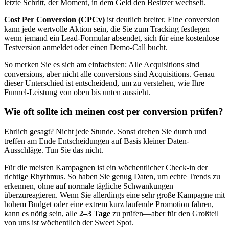
letzte Schritt, der Moment, in dem Geld den Besitzer wechselt.
Cost Per Conversion (CPCv)
ist deutlich breiter. Eine conversion
kann jede wertvolle Aktion sein, die Sie zum Tracking festlegen—
wenn jemand ein Lead-Formular absendet, sich für eine kostenlose
Testversion anmeldet oder einen Demo-Call bucht.
So merken Sie es sich am einfachsten: Alle Acquisitions sind
conversions, aber nicht alle conversions sind Acquisitions. Genau
dieser Unterschied ist entscheidend, um zu verstehen, wie Ihre
Funnel-Leistung von oben bis unten aussieht.
Wie oft sollte ich meinen cost per conversion prüfen?
Ehrlich gesagt? Nicht jede Stunde. Sonst drehen Sie durch und
treffen am Ende Entscheidungen auf Basis kleiner Daten-
Ausschläge. Tun Sie das nicht.
Für die meisten Kampagnen ist ein wöchentlicher Check-in der
richtige Rhythmus. So haben Sie genug Daten, um echte Trends zu
erkennen, ohne auf normale tägliche Schwankungen
überzureagieren. Wenn Sie allerdings eine sehr große Kampagne mit
hohem Budget oder eine extrem kurz laufende Promotion fahren,
kann es nötig sein, alle
2–3 Tage
zu prüfen—aber für den Großteil
von uns ist wöchentlich der Sweet Spot.