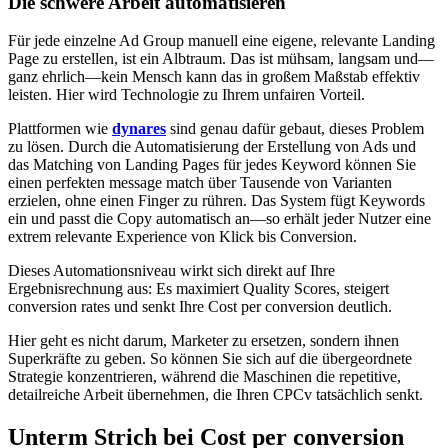
Die schwere Arbeit automatisieren
Für jede einzelne Ad Group manuell eine eigene, relevante Landing
Page zu erstellen, ist ein Albtraum. Das ist mühsam, langsam und—
ganz ehrlich—kein Mensch kann das in großem Maßstab effektiv
leisten. Hier wird Technologie zu Ihrem unfairen Vorteil.
Plattformen wie
dynares
sind genau dafür gebaut, dieses Problem
zu lösen. Durch die Automatisierung der Erstellung von Ads und
das Matching von Landing Pages für jedes Keyword können Sie
einen perfekten message match über Tausende von Varianten
erzielen, ohne einen Finger zu rühren. Das System fügt Keywords
ein und passt die Copy automatisch an—so erhält jeder Nutzer eine
extrem relevante Experience von Klick bis Conversion.
Dieses Automationsniveau wirkt sich direkt auf Ihre
Ergebnisrechnung aus: Es maximiert Quality Scores, steigert
conversion rates und senkt Ihre Cost per conversion deutlich.
Hier geht es nicht darum, Marketer zu ersetzen, sondern ihnen
Superkräfte zu geben. So können Sie sich auf die übergeordnete
Strategie konzentrieren, während die Maschinen die repetitive,
detailreiche Arbeit übernehmen, die Ihren CPCv tatsächlich senkt.
Unterm Strich bei Cost per conversion