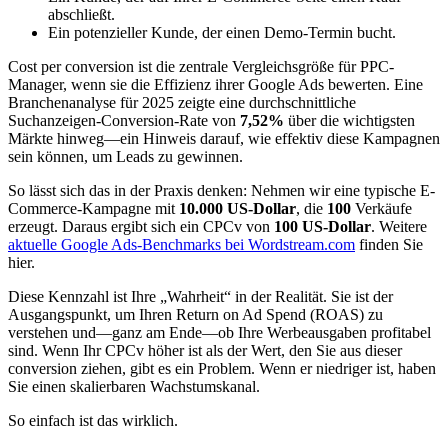
abschließt.
Ein potenzieller Kunde, der einen Demo-Termin bucht.
Cost per conversion ist die zentrale Vergleichsgröße für PPC-
Manager, wenn sie die Effizienz ihrer Google Ads bewerten. Eine
Branchenanalyse für 2025 zeigte eine durchschnittliche
Suchanzeigen-Conversion-Rate von
7,52%
über die wichtigsten
Märkte hinweg—ein Hinweis darauf, wie effektiv diese Kampagnen
sein können, um Leads zu gewinnen.
So lässt sich das in der Praxis denken: Nehmen wir eine typische E-
Commerce-Kampagne mit
10.000 US-Dollar
, die
100
Verkäufe
erzeugt. Daraus ergibt sich ein CPCv von
100 US-Dollar
. Weitere
aktuelle Google Ads-Benchmarks bei Wordstream.com
finden Sie
hier.
Diese Kennzahl ist Ihre „Wahrheit“ in der Realität. Sie ist der
Ausgangspunkt, um Ihren Return on Ad Spend (ROAS) zu
verstehen und—ganz am Ende—ob Ihre Werbeausgaben profitabel
sind. Wenn Ihr CPCv höher ist als der Wert, den Sie aus dieser
conversion ziehen, gibt es ein Problem. Wenn er niedriger ist, haben
Sie einen skalierbaren Wachstumskanal.
So einfach ist das wirklich.