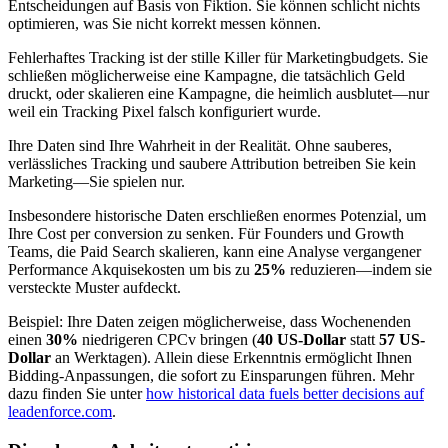
Entscheidungen auf Basis von Fiktion. Sie können schlicht nichts
optimieren, was Sie nicht korrekt messen können.
Fehlerhaftes Tracking ist der stille Killer für Marketingbudgets. Sie
schließen möglicherweise eine Kampagne, die tatsächlich Geld
druckt, oder skalieren eine Kampagne, die heimlich ausblutet—nur
weil ein Tracking Pixel falsch konfiguriert wurde.
Ihre Daten sind Ihre Wahrheit in der Realität. Ohne sauberes,
verlässliches Tracking und saubere Attribution betreiben Sie kein
Marketing—Sie spielen nur.
Insbesondere historische Daten erschließen enormes Potenzial, um
Ihre Cost per conversion zu senken. Für Founders und Growth
Teams, die Paid Search skalieren, kann eine Analyse vergangener
Performance Akquisekosten um bis zu
25%
reduzieren—indem sie
versteckte Muster aufdeckt.
Beispiel: Ihre Daten zeigen möglicherweise, dass Wochenenden
einen
30%
niedrigeren CPCv bringen (
40 US-Dollar
statt
57 US-
Dollar
an Werktagen). Allein diese Erkenntnis ermöglicht Ihnen
Bidding-Anpassungen, die sofort zu Einsparungen führen. Mehr
dazu finden Sie unter
how historical data fuels better decisions auf
leadenforce.com
.