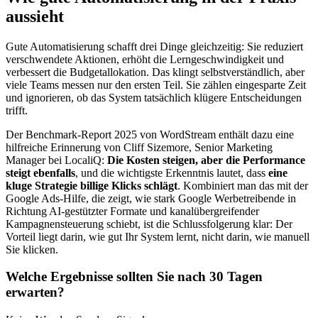
aussieht
Gute Automatisierung schafft drei Dinge gleichzeitig: Sie reduziert
verschwendete Aktionen, erhöht die Lerngeschwindigkeit und
verbessert die Budgetallokation. Das klingt selbstverständlich, aber
viele Teams messen nur den ersten Teil. Sie zählen eingesparte Zeit
und ignorieren, ob das System tatsächlich klügere Entscheidungen
trifft.
Der Benchmark-Report 2025 von WordStream enthält dazu eine
hilfreiche Erinnerung von Cliff Sizemore, Senior Marketing
Manager bei LocaliQ:
Die Kosten steigen, aber die Performance
steigt ebenfalls
, und die wichtigste Erkenntnis lautet, dass
eine
kluge Strategie billige Klicks schlägt
. Kombiniert man das mit der
Google Ads-Hilfe, die zeigt, wie stark Google Werbetreibende in
Richtung AI-gestützter Formate und kanalübergreifender
Kampagnensteuerung schiebt, ist die Schlussfolgerung klar: Der
Vorteil liegt darin, wie gut Ihr System lernt, nicht darin, wie manuell
Sie klicken.
Welche Ergebnisse sollten Sie nach 30 Tagen
erwarten?