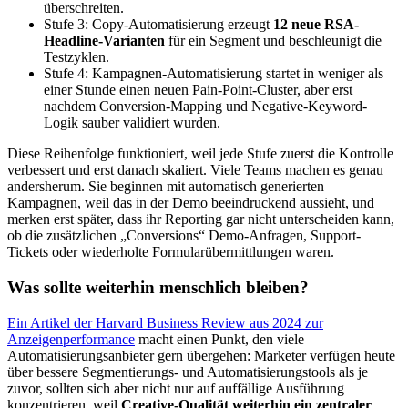
überschreiten.
Stufe 3: Copy-Automatisierung erzeugt
12 neue RSA-
Headline-Varianten
für ein Segment und beschleunigt die
Testzyklen.
Stufe 4: Kampagnen-Automatisierung startet in weniger als
einer Stunde einen neuen Pain-Point-Cluster, aber erst
nachdem Conversion-Mapping und Negative-Keyword-
Logik sauber validiert wurden.
Diese Reihenfolge funktioniert, weil jede Stufe zuerst die Kontrolle
verbessert und erst danach skaliert. Viele Teams machen es genau
andersherum. Sie beginnen mit automatisch generierten
Kampagnen, weil das in der Demo beeindruckend aussieht, und
merken erst später, dass ihr Reporting gar nicht unterscheiden kann,
ob die zusätzlichen „Conversions“ Demo-Anfragen, Support-
Tickets oder wiederholte Formularübermittlungen waren.
Was sollte weiterhin menschlich bleiben?
Ein Artikel der Harvard Business Review aus 2024 zur
Anzeigenperformance
macht einen Punkt, den viele
Automatisierungsanbieter gern übergehen: Marketer verfügen heute
über bessere Segmentierungs- und Automatisierungstools als je
zuvor, sollten sich aber nicht nur auf auffällige Ausführung
konzentrieren, weil
Creative-Qualität weiterhin ein zentraler