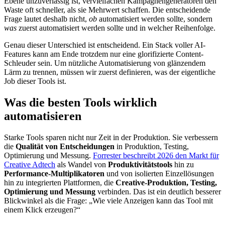
Ebene unzuverlässig ist, vervielfachen Kampagnengeneratoren den
Waste oft schneller, als sie Mehrwert schaffen. Die entscheidende
Frage lautet deshalb nicht,
ob
automatisiert werden sollte, sondern
was
zuerst automatisiert werden sollte und in welcher Reihenfolge.
Genau dieser Unterschied ist entscheidend. Ein Stack voller AI-
Features kann am Ende trotzdem nur eine glorifizierte Content-
Schleuder sein. Um nützliche Automatisierung von glänzendem
Lärm zu trennen, müssen wir zuerst definieren, was der eigentliche
Job dieser Tools ist.
Was die besten Tools wirklich
automatisieren
Starke Tools sparen nicht nur Zeit in der Produktion. Sie verbessern
die
Qualität von Entscheidungen
in Produktion, Testing,
Optimierung und Messung.
Forrester beschreibt 2026 den Markt für
Creative Adtech
als Wandel von
Produktivitätstools
hin zu
Performance-Multiplikatoren
und von isolierten Einzellösungen
hin zu integrierten Plattformen, die
Creative-Produktion, Testing,
Optimierung und Messung
verbinden. Das ist ein deutlich besserer
Blickwinkel als die Frage: „Wie viele Anzeigen kann das Tool mit
einem Klick erzeugen?“