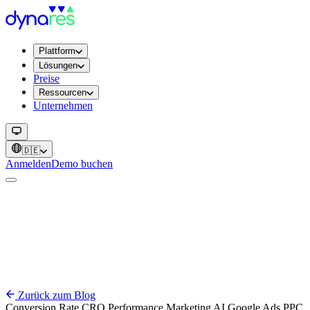
Plattform
Lösungen
Preise
Ressourcen
Unternehmen
🇩🇪
Anmelden
Demo buchen
Zurück zum Blog
Conversion Rate
CRO
Performance
Marketing
AI
Google Ads
PPC