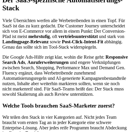
Der SaaS-spezifische Automatisierungs-
Stack
Viele Übersichten werfen alle Werbetreibenden in einen Topf. Für
SaaS ist das zu kurz gedacht. Die Customer Journey unterscheidet
sich von E-Commerce vor allem in einem Punkt: Der Conversion-
Pfad ist meist
mehrstufig
, oft
vertriebsunterstützt
und stark von
Landingpage-Relevanz
sowie
Post-Click-Intent-Fit
abhängig.
Genau das sollte sich im Tool-Stack widerspiegeln.
Die Google Ads-Hilfe zeigt klar, wohin die Reise geht:
Responsive
Search Ads
,
Anruferweiterungen
und engere Verknüpfungen
zwischen Search, Shopping, Performance Max und Demand Gen.
Fluency ergänzt, dass Werbetreibende zunehmend
Automatisierungsregeln und AI-generierte Kampagnenbestandteile
nutzen, Inhalte aber weiterhin markieren sollten, wenn sie noch
nicht markenreif sind. Für SaaS-Teams heißt das: Der Stack muss
sowohl Skalierung als auch Review unterstützen.
Welche Tools brauchen SaaS-Marketer zuerst?
Wir teilen den Stack in vier Kategorien auf. Nicht jedes Team
braucht vom ersten Tag an in jeder Kategorie eine schwere
Enterprise-Lösung. Aber jedes reife Programm braucht Abdeckung