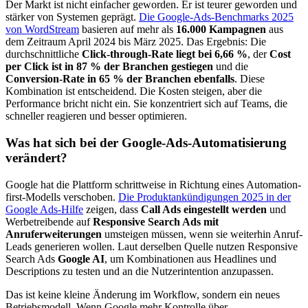
Der Markt ist nicht einfacher geworden. Er ist teurer geworden und
stärker von Systemen geprägt.
Die Google-Ads-Benchmarks 2025
von WordStream
basieren auf mehr als
16.000 Kampagnen
aus
dem Zeitraum April 2024 bis März 2025. Das Ergebnis: Die
durchschnittliche
Click-through-Rate liegt bei 6,66 %
, der
Cost
per Click ist in 87 % der Branchen gestiegen
und die
Conversion-Rate in 65 % der Branchen ebenfalls
. Diese
Kombination ist entscheidend. Die Kosten steigen, aber die
Performance bricht nicht ein. Sie konzentriert sich auf Teams, die
schneller reagieren und besser optimieren.
Was hat sich bei der Google-Ads-Automatisierung
verändert?
Google hat die Plattform schrittweise in Richtung eines Automation-
first-Modells verschoben.
Die Produktankündigungen 2025 in der
Google Ads-Hilfe
zeigen, dass
Call Ads eingestellt werden
und
Werbetreibende auf
Responsive Search Ads mit
Anruferweiterungen
umsteigen müssen, wenn sie weiterhin Anruf-
Leads generieren wollen. Laut derselben Quelle nutzen Responsive
Search Ads
Google AI
, um Kombinationen aus Headlines und
Descriptions zu testen und an die Nutzerintention anzupassen.
Das ist keine kleine Änderung im Workflow, sondern ein neues
Betriebsmodell. Wenn Google mehr Kontrolle über