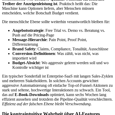
Treiber der Anzeigenleistung ist
. Praktisch heißt das: Die
Maschine kann Optionen liefern, aber Menschen müssen
entscheiden, welche Botschaft Budget verdient.
Die menschliche Ebene sollte weiterhin verantwortlich bleiben für:
Angebotsstrategie
: Free Trial vs. Demo vs. Beratung vs.
Push auf die Pricing-Page
Message-Hierarchie
: Pain Point, Proof Point,
Differenzierung
Brand Safety
: Claims, Compliance, Tonalität, Ausschlüsse
Conversion-Definitionen
: Was zählt, was nicht, was
importiert wird
Budget-Absicht
: Wo aggressiv gelernt werden soll und wo
Kontrolle wichtiger ist
Ein typischer Sonderfall ist Enterprise-SaaS mit langen Sales-Zyklen
und mehreren Stakeholdern. In solchen Accounts gewichtet
aggressive Automatisierung oft einfache Top-of-Funnel-Aktionen zu
stark und seltene, hochwertige Interaktionen zu schwach. Ein Tool,
das auf
E-Book-Downloads
optimiert, kann sechs Wochen lang
effizient aussehen und trotzdem die Pipeline-Qualität verschlechtern.
Effizienz auf der falschen Ebene bleibt Verschwendung.
Die kontraintuitive Wahrheit über AI-Features