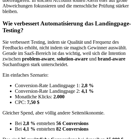
überreagieren. In solchen Accounts sollten Alerts eher auf große
Abweichungen fokussieren und die menschliche Prüfung stärker
bleiben.
Wie verbessert Automatisierung das Landingpage-
Testing?
Sie verbessert Testing, indem sie Qualität und Frequenz des
Feedbacks erhöht, nicht indem sie magisch Gewinner auswählt.
Gerade im SaaS-Bereich ist das wichtig, weil sich die Intention
zwischen
problem-aware
,
solution-aware
und
brand-aware
Suchanfragen stark unterscheidet.
Ein einfaches Szenario:
Conversion-Rate Landingpage 1:
2,8 %
Conversion-Rate Landingpage 2:
4,1 %
Monatliche Klicks:
2.000
CPC:
7,50 $
Gleicher Spend, aber völlig andere Seitenökonomie.
Bei
2,8 %
entstehen
56 Conversions
Bei
4,1 %
entstehen
82 Conversions