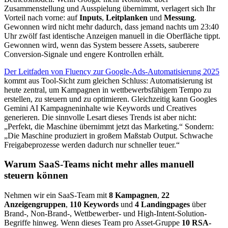
Zusammenstellung und Ausspielung übernimmt, verlagert sich Ihr
Vorteil nach vorne: auf
Inputs
,
Leitplanken
und
Messung
.
Gewonnen wird nicht mehr dadurch, dass jemand nachts um 23:40
Uhr zwölf fast identische Anzeigen manuell in die Oberfläche tippt.
Gewonnen wird, wenn das System bessere Assets, sauberere
Conversion-Signale und engere Kontrollen erhält.
Der Leitfaden von Fluency zur Google-Ads-Automatisierung 2025
kommt aus Tool-Sicht zum gleichen Schluss: Automatisierung ist
heute zentral, um Kampagnen in wettbewerbsfähigem Tempo zu
erstellen, zu steuern und zu optimieren. Gleichzeitig kann Googles
Gemini AI Kampagneninhalte wie Keywords und Creatives
generieren. Die sinnvolle Lesart dieses Trends ist aber nicht:
„Perfekt, die Maschine übernimmt jetzt das Marketing.“ Sondern:
„Die Maschine produziert in großem Maßstab Output. Schwache
Freigabeprozesse werden dadurch nur schneller teuer.“
Warum SaaS-Teams nicht mehr alles manuell
steuern können
Nehmen wir ein SaaS-Team mit
8 Kampagnen
,
22
Anzeigengruppen
,
110 Keywords
und
4 Landingpages
über
Brand-, Non-Brand-, Wettbewerber- und High-Intent-Solution-
Begriffe hinweg. Wenn dieses Team pro Asset-Gruppe
10 RSA-