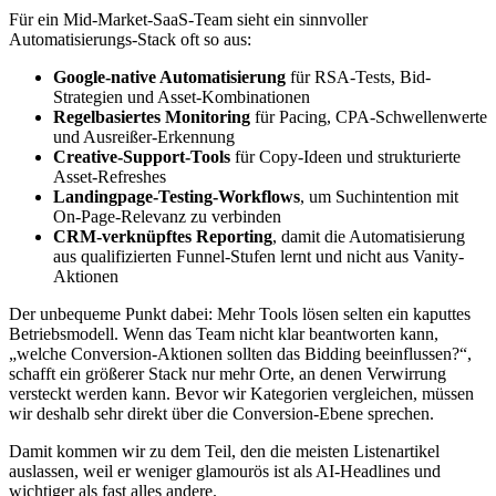
Für ein Mid-Market-SaaS-Team sieht ein sinnvoller
Automatisierungs-Stack oft so aus:
Google-native Automatisierung
für RSA-Tests, Bid-
Strategien und Asset-Kombinationen
Regelbasiertes Monitoring
für Pacing, CPA-Schwellenwerte
und Ausreißer-Erkennung
Creative-Support-Tools
für Copy-Ideen und strukturierte
Asset-Refreshes
Landingpage-Testing-Workflows
, um Suchintention mit
On-Page-Relevanz zu verbinden
CRM-verknüpftes Reporting
, damit die Automatisierung
aus qualifizierten Funnel-Stufen lernt und nicht aus Vanity-
Aktionen
Der unbequeme Punkt dabei: Mehr Tools lösen selten ein kaputtes
Betriebsmodell. Wenn das Team nicht klar beantworten kann,
„welche Conversion-Aktionen sollten das Bidding beeinflussen?“,
schafft ein größerer Stack nur mehr Orte, an denen Verwirrung
versteckt werden kann. Bevor wir Kategorien vergleichen, müssen
wir deshalb sehr direkt über die Conversion-Ebene sprechen.
Damit kommen wir zu dem Teil, den die meisten Listenartikel
auslassen, weil er weniger glamourös ist als AI-Headlines und
wichtiger als fast alles andere.