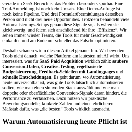
Gerade im SaaS-Bereich ist das Problem besonders spürbar. Eine
Trial-Anmeldung ist noch kein Umsatz. Eine Demo-Anfrage ist
noch keine Pipeline. Und drei Formularübermittlungen derselben
Person sind nicht drei neue Opportunities. Trotzdem behandeln viele
Automatisierungs-Setups genau diese Signale so, als wären sie
gleichwertig, und feiern sich anschließend für ihre „Effizienz“. Wir
sehen immer wieder Teams, die Tools für mehr Geschwindigkeit
einkaufen und am Ende nur schneller das Falsche optimieren.
Deshalb schauen wir in diesem Artikel genauer hin. Wir bewerten
Tools nicht danach, welche Plattform am lautesten mit AI wirbt. Uns
interessiert, was für
SaaS Paid Acquisition
wirklich zählt:
saubere
Conversion-Daten
,
Creative-Testing
,
regelbasierte
Budgetsteuerung
,
Feedback-Schleifen mit Landingpages
und
schnelle Entscheidungen
. Es geht darum, wo Automatisierung
heute unverzichtbar ist, was gute Tools tatsächlich automatisieren
sollten, wie man einen sinnvollen Stack auswählt und wie man
doppelte oder oberflächliche Conversion-Signale daran hindert, die
Performance zu verfälschen. Dazu nutzen wir praktische
Bewertungsmodelle, konkrete Zahlen und einen ehrlicheren
Maßstab dafür, was „die besten“ Tools wirklich ausmacht.
Warum Automatisierung heute Pflicht ist