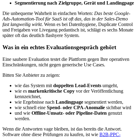
Segmentierung nach Zielgruppe, Gerät und Landingpage
Die unbequeme Wahrheit in einfachen Worten:
Das beste Google-
Ads-Automation-Tool für SaaS ist oft das, das in der Sales-Demo
fast langweilig wirkt
. Wenn es bei Datenhygiene, Duplicate Control
und Freigaben vor Livegang pedantisch ist, schlägt es sechs Monate
später oft das deutlich flashyere System.
Was in ein echtes Evaluationsgespräch gehört
Eine saubere Evaluation testet die Plattform gegen Ihre operativen
Einschränkungen, nicht gegen generische Use Cases.
Bitten Sie Anbieter zu zeigen:
wie das System mit
doppelten Lead-Events
umgeht,
wie es
markenkritische Copy
vor der Veröffentlichung
kennzeichnet,
wie Ergebnisse nach
Landingpage
segmentiert werden,
wie schnell eine
Spend- oder CPA-Anomalie
sichtbar wird
und wie
Offline-Umsatz- oder Pipeline-Daten
genutzt
werden.
Wenn die Antworten vage bleiben, ist das bereits die Antwort.
Software ohne diese Prüfungen zu kaufen, ist wie
B2B-PPC-