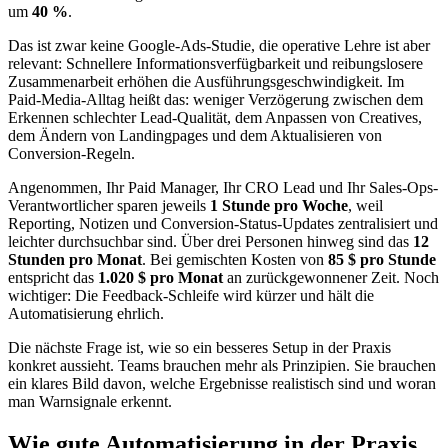
um
40 %
.
Das ist zwar keine Google-Ads-Studie, die operative Lehre ist aber
relevant: Schnellere Informationsverfügbarkeit und reibungslosere
Zusammenarbeit erhöhen die Ausführungsgeschwindigkeit. Im
Paid-Media-Alltag heißt das: weniger Verzögerung zwischen dem
Erkennen schlechter Lead-Qualität, dem Anpassen von Creatives,
dem Ändern von Landingpages und dem Aktualisieren von
Conversion-Regeln.
Angenommen, Ihr Paid Manager, Ihr CRO Lead und Ihr Sales-Ops-
Verantwortlicher sparen jeweils
1 Stunde pro Woche
, weil
Reporting, Notizen und Conversion-Status-Updates zentralisiert und
leichter durchsuchbar sind. Über drei Personen hinweg sind das
12
Stunden pro Monat
. Bei gemischten Kosten von
85 $ pro Stunde
entspricht das
1.020 $ pro Monat
an zurückgewonnener Zeit. Noch
wichtiger: Die Feedback-Schleife wird kürzer und hält die
Automatisierung ehrlich.
Die nächste Frage ist, wie so ein besseres Setup in der Praxis
konkret aussieht. Teams brauchen mehr als Prinzipien. Sie brauchen
ein klares Bild davon, welche Ergebnisse realistisch sind und woran
man Warnsignale erkennt.
Wie gute Automatisierung in der Praxis