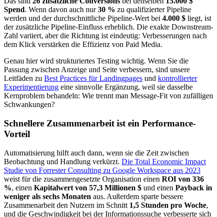
Das sind
26 zusätzliche Conversions
bei denselben
15.000 $
Spend
. Wenn davon auch nur
30 %
zu qualifizierter Pipeline
werden und der durchschnittliche Pipeline-Wert bei
4.000 $
liegt, ist
der zusätzliche Pipeline-Einfluss erheblich. Die exakte Downstream-
Zahl variiert, aber die Richtung ist eindeutig: Verbesserungen nach
dem Klick verstärken die Effizienz von Paid Media.
Genau hier wird strukturiertes Testing wichtig. Wenn Sie die
Passung zwischen Anzeige und Seite verbessern, sind unsere
Leitfäden zu
Best Practices für Landingpages
und
kontrollierter
Experimentierung
eine sinnvolle Ergänzung, weil sie dasselbe
Kernproblem behandeln: Wie trennt man Message-Fit von zufälligen
Schwankungen?
Schnellere Zusammenarbeit ist ein Performance-
Vorteil
Automatisierung hilft auch dann, wenn sie die Zeit zwischen
Beobachtung und Handlung verkürzt.
Die Total Economic Impact
Studie von Forrester Consulting zu Google Workspace aus 2023
weist für die zusammengesetzte Organisation einen
ROI von 336
%
, einen
Kapitalwert von 57,3 Millionen $
und einen
Payback in
weniger als sechs Monaten
aus. Außerdem sparte bessere
Zusammenarbeit den Nutzern im Schnitt
1,5 Stunden pro Woche
,
und die Geschwindigkeit bei der Informationssuche verbesserte sich