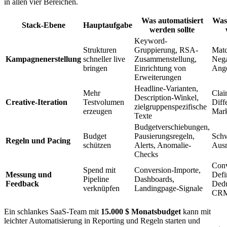
in allen vier Bereichen.
Was automatisiert
Was
Stack-Ebene
Hauptaufgabe
werden sollte
Keyword-
Strukturen
Gruppierung, RSA-
Matc
Kampagnenerstellung
schneller live
Zusammenstellung,
Nega
bringen
Einrichtung von
Ange
Erweiterungen
Headline-Varianten,
Mehr
Clai
Description-Winkel,
Creative-Iteration
Testvolumen
Diff
zielgruppenspezifische
erzeugen
Mark
Texte
Budgetverschiebungen,
Budget
Pausierungsregeln,
Schw
Regeln und Pacing
schützen
Alerts, Anomalie-
Aus
Checks
Conv
Spend mit
Conversion-Importe,
Messung und
Defi
Pipeline
Dashboards,
Feedback
Dedu
verknüpfen
Landingpage-Signale
CRM
Ein schlankes SaaS-Team mit
15.000 $ Monatsbudget
kann mit
leichter Automatisierung in Reporting und Regeln starten und