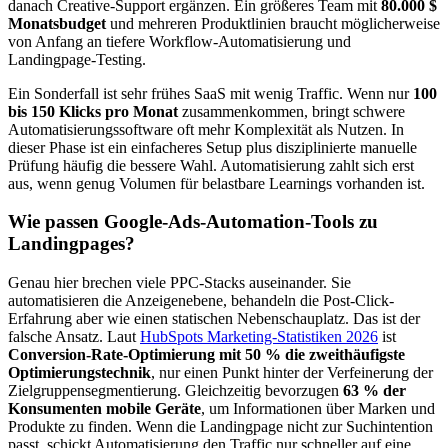
danach Creative-Support ergänzen. Ein größeres Team mit
80.000 $
Monatsbudget
und mehreren Produktlinien braucht möglicherweise
von Anfang an tiefere Workflow-Automatisierung und
Landingpage-Testing.
Ein Sonderfall ist sehr frühes SaaS mit wenig Traffic. Wenn nur
100
bis 150 Klicks pro Monat
zusammenkommen, bringt schwere
Automatisierungssoftware oft mehr Komplexität als Nutzen. In
dieser Phase ist ein einfacheres Setup plus disziplinierte manuelle
Prüfung häufig die bessere Wahl. Automatisierung zahlt sich erst
aus, wenn genug Volumen für belastbare Learnings vorhanden ist.
Wie passen Google-Ads-Automation-Tools zu
Landingpages?
Genau hier brechen viele PPC-Stacks auseinander. Sie
automatisieren die Anzeigenebene, behandeln die Post-Click-
Erfahrung aber wie einen statischen Nebenschauplatz. Das ist der
falsche Ansatz. Laut
HubSpots Marketing-Statistiken 2026
ist
Conversion-Rate-Optimierung mit 50 % die zweithäufigste
Optimierungstechnik
, nur einen Punkt hinter der Verfeinerung der
Zielgruppensegmentierung. Gleichzeitig bevorzugen
63 % der
Konsumenten mobile Geräte
, um Informationen über Marken und
Produkte zu finden. Wenn die Landingpage nicht zur Suchintention
passt, schickt Automatisierung den Traffic nur schneller auf eine