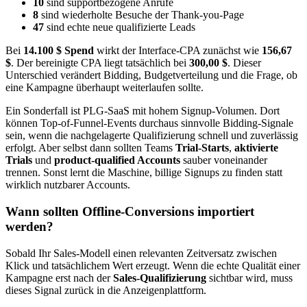
10
sind supportbezogene Anrufe
8
sind wiederholte Besuche der Thank-you-Page
47
sind echte neue qualifizierte Leads
Bei
14.100 $ Spend
wirkt der Interface-CPA zunächst wie
156,67
$
. Der bereinigte CPA liegt tatsächlich bei
300,00 $
. Dieser
Unterschied verändert Bidding, Budgetverteilung und die Frage, ob
eine Kampagne überhaupt weiterlaufen sollte.
Ein Sonderfall ist PLG-SaaS mit hohem Signup-Volumen. Dort
können Top-of-Funnel-Events durchaus sinnvolle Bidding-Signale
sein, wenn die nachgelagerte Qualifizierung schnell und zuverlässig
erfolgt. Aber selbst dann sollten Teams
Trial-Starts
,
aktivierte
Trials
und
product-qualified Accounts
sauber voneinander
trennen. Sonst lernt die Maschine, billige Signups zu finden statt
wirklich nutzbarer Accounts.
Wann sollten Offline-Conversions importiert
werden?
Sobald Ihr Sales-Modell einen relevanten Zeitversatz zwischen
Klick und tatsächlichem Wert erzeugt. Wenn die echte Qualität einer
Kampagne erst nach der
Sales-Qualifizierung
sichtbar wird, muss
dieses Signal zurück in die Anzeigenplattform.