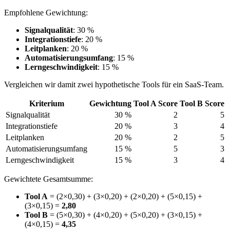
Empfohlene Gewichtung:
Signalqualität
: 30 %
Integrationstiefe
: 20 %
Leitplanken
: 20 %
Automatisierungsumfang
: 15 %
Lerngeschwindigkeit
: 15 %
Vergleichen wir damit zwei hypothetische Tools für ein SaaS-Team.
Kriterium
Gewichtung
Tool A Score
Tool B Score
Signalqualität
30 %
2
5
Integrationstiefe
20 %
3
4
Leitplanken
20 %
2
5
Automatisierungsumfang
15 %
5
3
Lerngeschwindigkeit
15 %
3
4
Gewichtete Gesamtsumme:
Tool A
= (2×0,30) + (3×0,20) + (2×0,20) + (5×0,15) +
(3×0,15) =
2,80
Tool B
= (5×0,30) + (4×0,20) + (5×0,20) + (3×0,15) +
(4×0,15) =
4,35