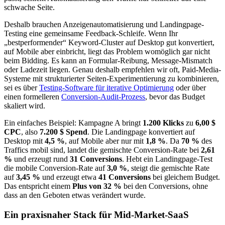
schwache Seite.
Deshalb brauchen Anzeigenautomatisierung und Landingpage-
Testing eine gemeinsame Feedback-Schleife. Wenn Ihr
„bestperformender“ Keyword-Cluster auf Desktop gut konvertiert,
auf Mobile aber einbricht, liegt das Problem womöglich gar nicht
beim Bidding. Es kann an Formular-Reibung, Message-Mismatch
oder Ladezeit liegen. Genau deshalb empfehlen wir oft, Paid-Media-
Systeme mit strukturierter Seiten-Experimentierung zu kombinieren,
sei es über
Testing-Software für iterative Optimierung
oder über
einen formelleren
Conversion-Audit-Prozess
, bevor das Budget
skaliert wird.
Ein einfaches Beispiel: Kampagne A bringt
1.200 Klicks
zu
6,00 $
CPC
, also
7.200 $ Spend
. Die Landingpage konvertiert auf
Desktop mit
4,5 %
, auf Mobile aber nur mit
1,8 %
. Da
70 %
des
Traffics mobil sind, landet die gemischte Conversion-Rate bei
2,61
%
und erzeugt rund
31 Conversions
. Hebt ein Landingpage-Test
die mobile Conversion-Rate auf
3,0 %
, steigt die gemischte Rate
auf
3,45 %
und erzeugt etwa
41 Conversions
bei gleichem Budget.
Das entspricht einem
Plus von 32 %
bei den Conversions, ohne
dass an den Geboten etwas verändert wurde.
Ein praxisnaher Stack für Mid-Market-SaaS