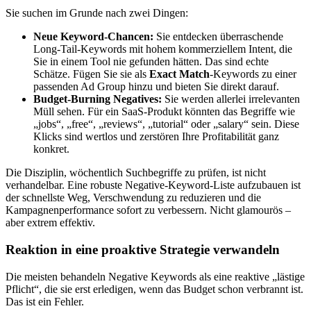
Sie suchen im Grunde nach zwei Dingen:
Neue Keyword-Chancen:
Sie entdecken überraschende
Long-Tail-Keywords mit hohem kommerziellem Intent, die
Sie in einem Tool nie gefunden hätten. Das sind echte
Schätze. Fügen Sie sie als
Exact Match
-Keywords zu einer
passenden Ad Group hinzu und bieten Sie direkt darauf.
Budget-Burning Negatives:
Sie werden allerlei irrelevanten
Müll sehen. Für ein SaaS-Produkt könnten das Begriffe wie
„jobs“, „free“, „reviews“, „tutorial“ oder „salary“ sein. Diese
Klicks sind wertlos und zerstören Ihre Profitabilität ganz
konkret.
Die Disziplin, wöchentlich Suchbegriffe zu prüfen, ist nicht
verhandelbar. Eine robuste Negative-Keyword-Liste aufzubauen ist
der schnellste Weg, Verschwendung zu reduzieren und die
Kampagnenperformance sofort zu verbessern. Nicht glamourös –
aber extrem effektiv.
Reaktion in eine proaktive Strategie verwandeln
Die meisten behandeln Negative Keywords als eine reaktive „lästige
Pflicht“, die sie erst erledigen, wenn das Budget schon verbrannt ist.
Das ist ein Fehler.