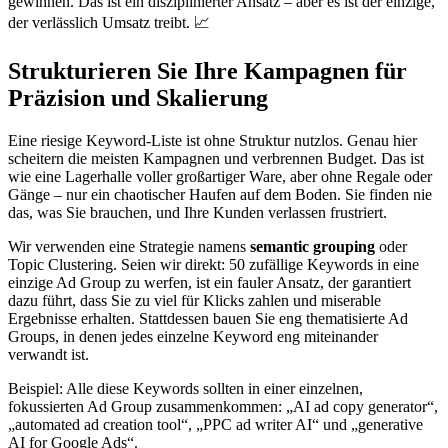
gewinnen. Das ist ein disziplinierter Ansatz – aber es ist der einzige,
der verlässlich Umsatz treibt. 📈
Strukturieren Sie Ihre Kampagnen für
Präzision und Skalierung
Eine riesige Keyword-Liste ist ohne Struktur nutzlos. Genau hier
scheitern die meisten Kampagnen und verbrennen Budget. Das ist
wie eine Lagerhalle voller großartiger Ware, aber ohne Regale oder
Gänge – nur ein chaotischer Haufen auf dem Boden. Sie finden nie
das, was Sie brauchen, und Ihre Kunden verlassen frustriert.
Wir verwenden eine Strategie namens
semantic grouping
oder
Topic Clustering. Seien wir direkt: 50 zufällige Keywords in eine
einzige Ad Group zu werfen, ist ein fauler Ansatz, der garantiert
dazu führt, dass Sie zu viel für Klicks zahlen und miserable
Ergebnisse erhalten. Stattdessen bauen Sie eng thematisierte Ad
Groups, in denen jedes einzelne Keyword eng miteinander
verwandt ist.
Beispiel: Alle diese Keywords sollten in einer einzelnen,
fokussierten Ad Group zusammenkommen: „AI ad copy generator“,
„automated ad creation tool“, „PPC ad writer AI“ und „generative
AI for Google Ads“.