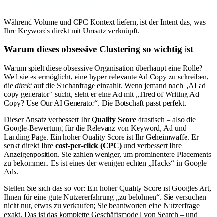
Während Volume und CPC Kontext liefern, ist der Intent das, was
Ihre Keywords direkt mit Umsatz verknüpft.
Warum dieses obsessive Clustering so wichtig ist
Warum spielt diese obsessive Organisation überhaupt eine Rolle?
Weil sie es ermöglicht, eine hyper-relevante Ad Copy zu schreiben,
die
direkt
auf die Suchanfrage einzahlt. Wenn jemand nach „AI ad
copy generator“ sucht, sieht er eine Ad mit „Tired of Writing Ad
Copy? Use Our AI Generator“. Die Botschaft passt perfekt.
Dieser Ansatz verbessert Ihr
Quality Score
drastisch – also die
Google-Bewertung für die Relevanz von Keyword, Ad und
Landing Page. Ein hoher Quality Score ist Ihr Geheimwaffe. Er
senkt direkt Ihre
cost-per-click (CPC)
und verbessert Ihre
Anzeigenposition. Sie zahlen weniger, um prominentere Placements
zu bekommen. Es ist eines der wenigen echten „Hacks“ in Google
Ads.
Stellen Sie sich das so vor: Ein hoher Quality Score ist Googles Art,
Ihnen für eine gute Nutzererfahrung „zu belohnen“. Sie versuchen
nicht nur, etwas zu verkaufen; Sie beantworten eine Nutzerfrage
exakt. Das ist das komplette Geschäftsmodell von Search – und