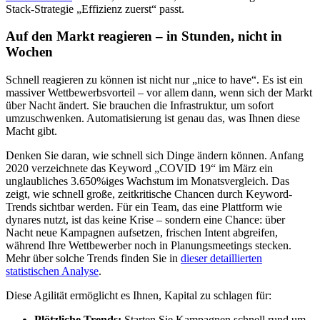
Stack-Strategie „Effizienz zuerst“ passt.
Auf den Markt reagieren – in Stunden, nicht in
Wochen
Schnell reagieren zu können ist nicht nur „nice to have“. Es ist ein
massiver Wettbewerbsvorteil – vor allem dann, wenn sich der Markt
über Nacht ändert. Sie brauchen die Infrastruktur, um sofort
umzuschwenken. Automatisierung ist genau das, was Ihnen diese
Macht gibt.
Denken Sie daran, wie schnell sich Dinge ändern können. Anfang
2020 verzeichnete das Keyword „COVID 19“ im März ein
unglaubliches 3.650%iges Wachstum im Monatsvergleich. Das
zeigt, wie schnell große, zeitkritische Chancen durch Keyword-
Trends sichtbar werden. Für ein Team, das eine Plattform wie
dynares nutzt, ist das keine Krise – sondern eine Chance: über
Nacht neue Kampagnen aufsetzen, frischen Intent abgreifen,
während Ihre Wettbewerber noch in Planungsmeetings stecken.
Mehr über solche Trends finden Sie in
dieser detaillierten
statistischen Analyse
.
Diese Agilität ermöglicht es Ihnen, Kapital zu schlagen für:
Plötzliche Trends:
Starten Sie Kampagnen schnell rund um