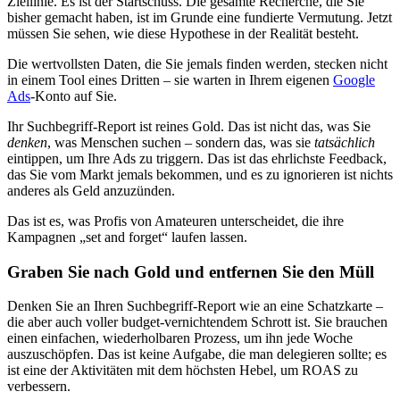
Ziellinie. Es ist der Startschuss. Die gesamte Recherche, die Sie
bisher gemacht haben, ist im Grunde eine fundierte Vermutung. Jetzt
müssen Sie sehen, wie diese Hypothese in der Realität besteht.
Die wertvollsten Daten, die Sie jemals finden werden, stecken nicht
in einem Tool eines Dritten – sie warten in Ihrem eigenen
Google
Ads
-Konto auf Sie.
Ihr Suchbegriff-Report ist reines Gold. Das ist nicht das, was Sie
denken
, was Menschen suchen – sondern das, was sie
tatsächlich
eintippen, um Ihre Ads zu triggern. Das ist das ehrlichste Feedback,
das Sie vom Markt jemals bekommen, und es zu ignorieren ist nichts
anderes als Geld anzuzünden.
Das ist es, was Profis von Amateuren unterscheidet, die ihre
Kampagnen „set and forget“ laufen lassen.
Graben Sie nach Gold und entfernen Sie den Müll
Denken Sie an Ihren Suchbegriff-Report wie an eine Schatzkarte –
die aber auch voller budget-vernichtendem Schrott ist. Sie brauchen
einen einfachen, wiederholbaren Prozess, um ihn jede Woche
auszuschöpfen. Das ist keine Aufgabe, die man delegieren sollte; es
ist eine der Aktivitäten mit dem höchsten Hebel, um ROAS zu
verbessern.