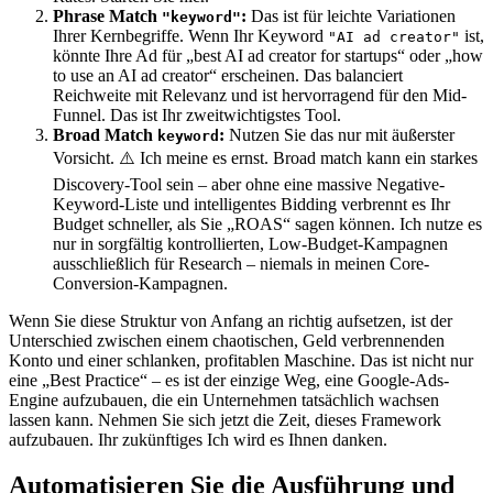
Phrase Match
:
Das ist für leichte Variationen
"keyword"
Ihrer Kernbegriffe. Wenn Ihr Keyword
ist,
"AI ad creator"
könnte Ihre Ad für „best AI ad creator for startups“ oder „how
to use an AI ad creator“ erscheinen. Das balanciert
Reichweite mit Relevanz und ist hervorragend für den Mid-
Funnel. Das ist Ihr zweitwichtigstes Tool.
Broad Match
:
Nutzen Sie das nur mit äußerster
keyword
Vorsicht. ⚠️ Ich meine es ernst. Broad match kann ein starkes
Discovery-Tool sein – aber ohne eine massive Negative-
Keyword-Liste und intelligentes Bidding verbrennt es Ihr
Budget schneller, als Sie „ROAS“ sagen können. Ich nutze es
nur in sorgfältig kontrollierten, Low-Budget-Kampagnen
ausschließlich für Research – niemals in meinen Core-
Conversion-Kampagnen.
Wenn Sie diese Struktur von Anfang an richtig aufsetzen, ist der
Unterschied zwischen einem chaotischen, Geld verbrennenden
Konto und einer schlanken, profitablen Maschine. Das ist nicht nur
eine „Best Practice“ – es ist der einzige Weg, eine Google-Ads-
Engine aufzubauen, die ein Unternehmen tatsächlich wachsen
lassen kann. Nehmen Sie sich jetzt die Zeit, dieses Framework
aufzubauen. Ihr zukünftiges Ich wird es Ihnen danken.
Automatisieren Sie die Ausführung und