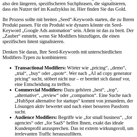
also den längeren, spezifischeren Suchphrasen, die signalisieren,
dass ein Nutzer tief im Kaufzyklus ist. Hier finden Sie das Gold.
Ihr Prozess sollte mit breiten „Seed“-Keywords starten, die zu Ihrem
Produkt passen. Für ein Produkt wie dynares könnte ein Seed-
Keyword „Google Ads automation“ sein. Allein ist das zu breit. Der
„Zauber“ entsteht, wenn Sie Modifiers hinzufügen, die einen
spezifischen Intent signalisieren.
Denken Sie daran, Ihre Seed-Keywords mit unterschiedlichen
Modifiers-Typen zu kombinieren:
Transactional Modifiers:
Wörter wie „pricing“, „demo“,
„trial“, „buy“ oder „quote“. Wer nach „AI ad copy generator
pricing“ sucht, stöbert nicht nur – er bereitet sich darauf vor,
eine Entscheidung zu treffen.
Commercial Modifiers:
Dazu gehören „best“, „top“,
„alternative“, „review“ oder „comparison“. Eine Suche nach
„HubSpot alternative for startups“ kommt von jemandem, der
Lösungen aktiv bewertet und nach einer besseren Passform
sucht.
Audience Modifiers:
Begriffe wie „for small business“, „for
agencies“ oder „for SaaS“ helfen Ihnen, exakt das ideale
Kundenprofil anzusprechen. Das ist extrem wirkungsvoll, um
irrelevanten Traffic herauszufiltern.