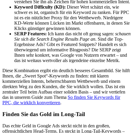
verstehen Sie ihn als Zeichen für hohen kommerziellen Intent.
Keyword Difficulty (KD):
Dieser Wert schätzt ein, wie
schwer es ist, organisch für ein Keyword zu ranken. Für PPC
ist es ein nützlicher Proxy für den Wettbewerb. Niedrigere
KD-Werte können Lücken im Markt offenbaren, in denen Sie
Klicks günstiger gewinnen können.
SERP Features:
Ich kann das nicht oft genug sagen:
schauen
Sie sich die Search Engine Results Page an
. Sind die Top-
Ergebnisse Ads? Gibt es Featured Snippets? Handelt es sich
überwiegend um informative Blogposts? Die SERP zeigt
Ihnen sehr konkret, was Google von Nutzern erwartet – und
das ist weitaus wertvoller als irgendeine einzelne Metrik.
Diese Kombination ergibt ein deutlich besseres Gesamtbild. Sie hilft
Ihnen, die „Sweet Spot“-Keywords zu finden: mit klaren
kommerziellen Intents, beherrschbarem Wettbewerb und einem
direkten Weg zu den Kunden, die Sie wirklich wollen. Das ist ein
zentraler Teil beim Aufbau einer soliden Basis – und wir vertiefen
das in unserem Guide zum Thema
So finden Sie Keywords für
PPC, die wirklich konvertieren
.
Finden Sie das Gold im Long-Tail
Das echte Geld in Google Ads steckt nicht in den großen,
offensichtlichen Head-Terms. Es steckt in Long-Tail-Keywords –