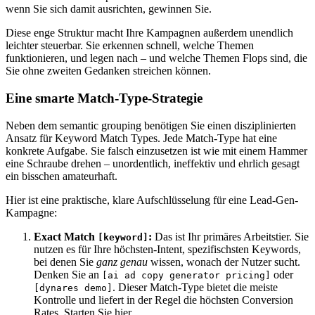
wenn Sie sich damit ausrichten, gewinnen Sie.
Diese enge Struktur macht Ihre Kampagnen außerdem unendlich
leichter steuerbar. Sie erkennen schnell, welche Themen
funktionieren, und legen nach – und welche Themen Flops sind, die
Sie ohne zweiten Gedanken streichen können.
Eine smarte Match-Type-Strategie
Neben dem semantic grouping benötigen Sie einen disziplinierten
Ansatz für Keyword Match Types. Jede Match-Type hat eine
konkrete Aufgabe. Sie falsch einzusetzen ist wie mit einem Hammer
eine Schraube drehen – unordentlich, ineffektiv und ehrlich gesagt
ein bisschen amateurhaft.
Hier ist eine praktische, klare Aufschlüsselung für eine Lead-Gen-
Kampagne:
Exact Match
:
Das ist Ihr primäres Arbeitstier. Sie
[keyword]
nutzen es für Ihre höchsten-Intent, spezifischsten Keywords,
bei denen Sie
ganz genau
wissen, wonach der Nutzer sucht.
Denken Sie an
oder
[ai ad copy generator pricing]
. Dieser Match-Type bietet die meiste
[dynares demo]
Kontrolle und liefert in der Regel die höchsten Conversion
Rates. Starten Sie hier.