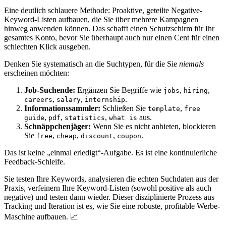
Eine deutlich schlauere Methode: Proaktive, geteilte Negative-
Keyword-Listen aufbauen, die Sie über mehrere Kampagnen
hinweg anwenden können. Das schafft einen Schutzschirm für Ihr
gesamtes Konto, bevor Sie überhaupt auch nur einen Cent für einen
schlechten Klick ausgeben.
Denken Sie systematisch an die Suchtypen, für die Sie
niemals
erscheinen möchten:
Job-Suchende:
Ergänzen Sie Begriffe wie
,
,
jobs
hiring
,
,
.
careers
salary
internship
Informationssammler:
Schließen Sie
,
template
free
,
,
,
aus.
guide
pdf
statistics
what is
Schnäppchenjäger:
Wenn Sie es nicht anbieten, blockieren
Sie
,
,
,
.
free
cheap
discount
coupon
Das ist keine „einmal erledigt“-Aufgabe. Es ist eine kontinuierliche
Feedback-Schleife.
Sie testen Ihre Keywords, analysieren die echten Suchdaten aus der
Praxis, verfeinern Ihre Keyword-Listen (sowohl positive als auch
negative) und testen dann wieder. Dieser disziplinierte Prozess aus
Tracking und Iteration ist es, wie Sie eine robuste, profitable Werbe-
Maschine aufbauen. 📈