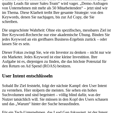
quality Leads für unser Sales-Team“ wird vager. „Demo-Anfragen
von Unternehmen mit mehr als 50 Mitarbeitenden“ – jetzt sind wir
im Thema. Diese Klarheit treibt Ihre gesamte Strategie: von den
Keywords, denen Sie nachjagen, bis zur Ad Copy, die Sie
schreiben.
Die ungeschönte Wahrheit: Ohne ein spezifisches, messbares Ziel ist
Ihre Keyword-Recherche nur eine akademische Übung. Binden Sie
jedes Keyword an ein greifbares Business-Ergebnis zurück – oder
lassen Sie es sein.
Dieser Fokus zwingt Sie, wie ein Investor zu denken – nicht nur wie
ein Marketer. Jedes Keyword ist eine kleine Investition. Ihre
Aufgabe ist es, diejenigen zu finden, die das höchste Potenzial für
den Return on Ad Spend (ROAS) besitzen.
User Intent entschlüsseln
Sobald Ihr Ziel feststeht, folgt der nächste Kampf: den User Intent
zu verstehen. Hier stolpern die meisten. Sie sehen ein hohes
Suchvolumen und sind begeistert – völlig blind dafür, was der
Nutzer tatsächlich will. Sie müssen in den Kopf des Users schauen
und das „Warum“ hinter der Suche herausfinden.
Für ein Tech-Unternehmen, das Lead Gen fokussiert, ist der Intent