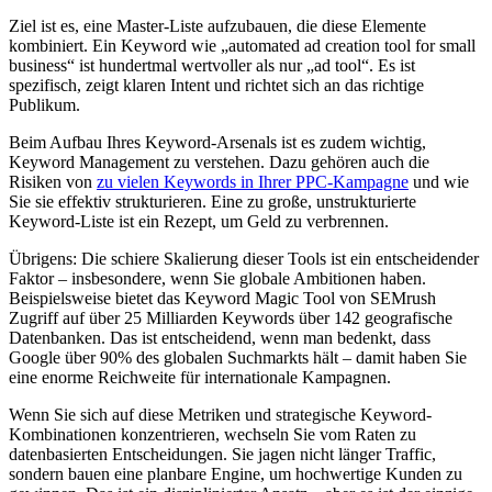
Ziel ist es, eine Master-Liste aufzubauen, die diese Elemente
kombiniert. Ein Keyword wie „automated ad creation tool for small
business“ ist hundertmal wertvoller als nur „ad tool“. Es ist
spezifisch, zeigt klaren Intent und richtet sich an das richtige
Publikum.
Beim Aufbau Ihres Keyword-Arsenals ist es zudem wichtig,
Keyword Management zu verstehen. Dazu gehören auch die
Risiken von
zu vielen Keywords in Ihrer PPC-Kampagne
und wie
Sie sie effektiv strukturieren. Eine zu große, unstrukturierte
Keyword-Liste ist ein Rezept, um Geld zu verbrennen.
Übrigens: Die schiere Skalierung dieser Tools ist ein entscheidender
Faktor – insbesondere, wenn Sie globale Ambitionen haben.
Beispielsweise bietet das Keyword Magic Tool von SEMrush
Zugriff auf über 25 Milliarden Keywords über 142 geografische
Datenbanken. Das ist entscheidend, wenn man bedenkt, dass
Google über 90% des globalen Suchmarkts hält – damit haben Sie
eine enorme Reichweite für internationale Kampagnen.
Wenn Sie sich auf diese Metriken und strategische Keyword-
Kombinationen konzentrieren, wechseln Sie vom Raten zu
datenbasierten Entscheidungen. Sie jagen nicht länger Traffic,
sondern bauen eine planbare Engine, um hochwertige Kunden zu