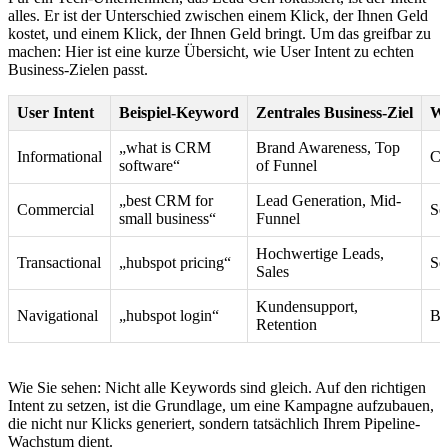
alles. Er ist der Unterschied zwischen einem Klick, der Ihnen Geld
kostet, und einem Klick, der Ihnen Geld bringt. Um das greifbar zu
machen: Hier ist eine kurze Übersicht, wie User Intent zu echten
Business-Zielen passt.
User Intent
Beispiel-Keyword
Zentrales Business-Ziel
Wa
„what is CRM
Brand Awareness, Top
Informational
Co
software“
of Funnel
„best CRM for
Lead Generation, Mid-
Commercial
Se
small business“
Funnel
Hochwertige Leads,
Transactional
„hubspot pricing“
Se
Sales
Kundensupport,
Navigational
„hubspot login“
Br
Retention
Wie Sie sehen: Nicht alle Keywords sind gleich. Auf den richtigen
Intent zu setzen, ist die Grundlage, um eine Kampagne aufzubauen,
die nicht nur Klicks generiert, sondern tatsächlich Ihrem Pipeline-
Wachstum dient.