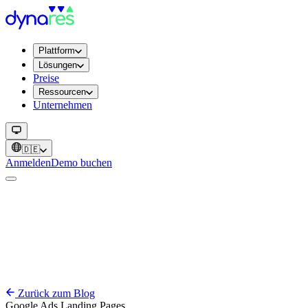
Plattform
Lösungen
Preise
Ressourcen
Unternehmen
🇩🇪
Anmelden
Demo buchen
Zurück zum Blog
Google Ads
Landing Pages