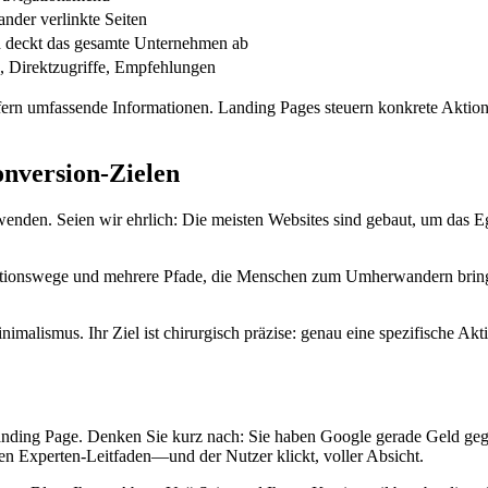
nder verlinkte Seiten
 deckt das gesamte Unternehmen ab
, Direktzugriffe, Empfehlungen
iefern umfassende Informationen. Landing Pages steuern konkrete Akt
onversion-Zielen
hwenden. Seien wir ehrlich: Die meisten Websites sind gebaut, um da
onswege und mehrere Pfade, die Menschen zum Umherwandern bringen sol
malismus. Ihr Ziel ist chirurgisch präzise: genau eine spezifische Ak
Landing Page. Denken Sie kurz nach: Sie haben Google gerade Geld ge
nen Experten-Leitfaden—und der Nutzer klickt, voller Absicht.