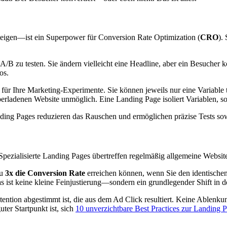
steigen—ist ein Superpower für Conversion Rate Optimization (
CRO
).
.
te A/B zu testen. Sie ändern vielleicht eine Headline, aber ein Besuche
os.
or für Ihre Marketing-Experimente. Sie können jeweils nur eine Variab
r überladenen Website unmöglich. Eine Landing Page isoliert Variablen, 
ing Pages reduzieren das Rauschen und ermöglichen präzise Tests sowie
 Spezialisierte Landing Pages übertreffen regelmäßig allgemeine Websit
zu
3x die Conversion Rate
erreichen können, wenn Sie den identischen Tr
 ist keine kleine Feinjustierung—sondern ein grundlegender Shift in de
 Intention abgestimmt ist, die aus dem Ad Click resultiert. Keine Able
ter Startpunkt ist, sich
10 unverzichtbare Best Practices zur Landing 