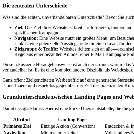
Die zentralen Unterschiede
Was sind die echten, unverhandelbaren Unterschiede? Bevor Sie auch n
Ziel:
Das Ziel Ihrer Website ist breit—informieren, binden und
spezifischen Kampagne.
Navigation:
Eine Website nutzt ein großes Menü, um Besucher
Link ist eine potenzielle Ausstiegsroute für einen Lead, für den
Zielgruppe & Traffic:
Websites richten sich an alle—organische
Regel aus einer bezahlten Ad oder einer E-Mail-Kampagne ko
Diese fokussierte Herangehensweise ist auch der Grund, warum das 
verhandelbar ist. Es ist eine komplett andere Disziplin als Webdesign.
Ganz offen: Zielgerichteten Werbetraffic auf eine generische Startseite
ist ineffizient und respektlos gegenüber der Zeit des potenziellen Kun
Grundunterschiede zwischen Landing Pages und Web
Damit das glasklar ist: Hier ist eine kurze Übersichtstabelle, die die 
Attribut
Landing Page
Primäres Ziel
Einzige Aktion (Conversion)
Entdecken & I
Navigation
Minimal oder keine
Vollständiges 