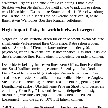
erwartetes Ergebnis und eine klare Begründung. Ohne diese
Struktur werfen Sie einfach Spaghetti an die Wand, um zu sehen,
was kleben bleibt. Das ist keine Strategie – das ist Verschwendung
von Traffic und Zeit. Jeder Test, ob Gewinn oder Verlust, sollte
Ihnen etwas Wertvolles über Ihre Kunden beibringen.
High-Impact-Tests, die wirklich etwas bewegen
Vergessen Sie die Button-Farben für einen Moment. Wenn Sie eine
signifikante Verbesserung Ihrer Conversion Rates sehen wollen,
müssen Sie sich auf Elemente konzentrieren, die den größten
psychologischen Effekt auf Ihre Besucher haben. Das sind Tests, die
die Performance Ihrer Kampagnen grundlegend verändern können.
Der echte Hebel liegt im Testen Ihres Kern-Offers, Ihrer Headline
und Sub-Headline sowie im gesamten Seitenlayout. Ist „Book a
Demo“ wirklich die richtige Anfrage? Vielleicht performt „Free
Trial“ besser. Testen Sie radikal unterschiedliche Headline-Angles:
Stellen Sie eine benefit-getriebene Headline einer gegenüber, die
Dringlichkeit auslöst. Übertrifft eine Page im Short-Form besser als
eine Long-Form Page? Das sind Tests, die tiefgreifende Insights
offenbaren, wie Ihre Zielgruppe Informationen am liebsten
konsumiert – und die zu 20–30% Lift führen können.
A/B Testing ist ein guter Startpunkt – aber bei ausreichend Traffic