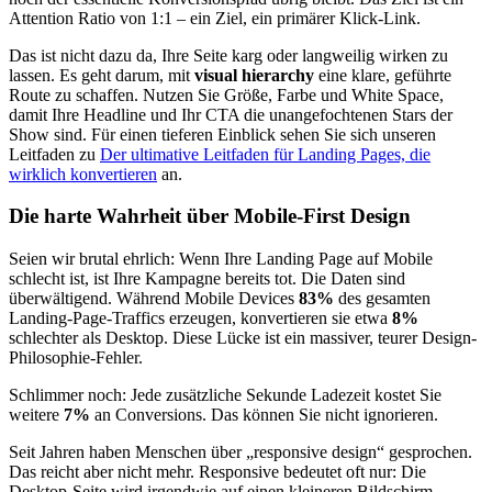
Attention Ratio von 1:1 – ein Ziel, ein primärer Klick-Link.
Das ist nicht dazu da, Ihre Seite karg oder langweilig wirken zu
lassen. Es geht darum, mit
visual hierarchy
eine klare, geführte
Route zu schaffen. Nutzen Sie Größe, Farbe und White Space,
damit Ihre Headline und Ihr CTA die unangefochtenen Stars der
Show sind. Für einen tieferen Einblick sehen Sie sich unseren
Leitfaden zu
Der ultimative Leitfaden für Landing Pages, die
wirklich konvertieren
an.
Die harte Wahrheit über Mobile-First Design
Seien wir brutal ehrlich: Wenn Ihre Landing Page auf Mobile
schlecht ist, ist Ihre Kampagne bereits tot. Die Daten sind
überwältigend. Während Mobile Devices
83%
des gesamten
Landing-Page-Traffics erzeugen, konvertieren sie etwa
8%
schlechter als Desktop. Diese Lücke ist ein massiver, teurer Design-
Philosophie-Fehler.
Schlimmer noch: Jede zusätzliche Sekunde Ladezeit kostet Sie
weitere
7%
an Conversions. Das können Sie nicht ignorieren.
Seit Jahren haben Menschen über „responsive design“ gesprochen.
Das reicht aber nicht mehr. Responsive bedeutet oft nur: Die
Desktop-Seite wird irgendwie auf einen kleineren Bildschirm