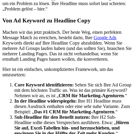
um ein Problem zu lösen. Ihre Headline muss sofort laut schreien:
„Problem gelöst – hier.“
Von Ad Keyword zu Headline Copy
Machen wir das jetzt praktisch. Der beste Weg, einen perfekten
Message Match zu erreichen, besteht darin, Ihre
Google Ads
Keywords direkt auf Ihre Headline Copy abzubilden. Wenn Sie
mehrere Ad Groups laufen haben (und das sollten Sie), brauchen Sie
mehrere Landing Pages. Das ist nicht verhandelbar, wenn Sie
ernsthaft Landing Pages bauen wollen, die konvertieren.
Hier ist ein einfaches, unkompliziertes Framework, um das
umzusetzen:
Core Keyword identifizieren:
Sehen Sie sich Ihre Ad Group
mit dem höchsten Traffic an. Was ist das primäre Keyword?
Nehmen wir an, es ist „
CRM für Marketing-Agenturen
.“
In der Headline widerspiegeln:
Ihre H1 Headline
muss
diesen Ausdruck enthalten oder eine sehr nahe Variante. Zum
Beispiel: „
Das #1 CRM für Marketing-Agenturen
.“
Sub-Headline für den Benefit nutzen:
Ihre H2 Sub-
Headline sollte dieses Versprechen ausführen. Etwa: „
Hören
Sie auf, Excel-Tabellen hin- und herzuschieben, und
gewinnen Sie in der Hälfte der Zeit mehr Kunden
.“