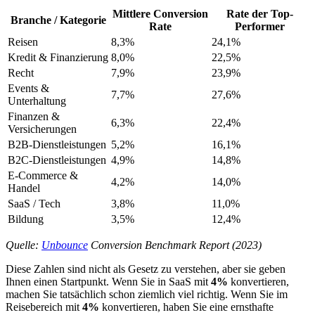
Mittlere Conversion
Rate der Top-
Branche / Kategorie
Rate
Performer
Reisen
8,3%
24,1%
Kredit & Finanzierung
8,0%
22,5%
Recht
7,9%
23,9%
Events &
7,7%
27,6%
Unterhaltung
Finanzen &
6,3%
22,4%
Versicherungen
B2B-Dienstleistungen
5,2%
16,1%
B2C-Dienstleistungen
4,9%
14,8%
E-Commerce &
4,2%
14,0%
Handel
SaaS / Tech
3,8%
11,0%
Bildung
3,5%
12,4%
Quelle:
Unbounce
Conversion Benchmark Report (2023)
Diese Zahlen sind nicht als Gesetz zu verstehen, aber sie geben
Ihnen einen Startpunkt. Wenn Sie in SaaS mit
4%
konvertieren,
machen Sie tatsächlich schon ziemlich viel richtig. Wenn Sie im
Reisebereich mit
4%
konvertieren, haben Sie eine ernsthafte