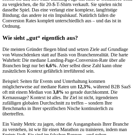
zu vergleichen, die für 20-$-T-Shirts verkauft. Sie spielen nicht
dasselbe Spiel. Das eine verlangt eine komplexe, langfristige
Bindung; das andere ist ein Impulskauf. Natürlich fallen die
Conversion Rates komplett unterschiedlich aus – und das ist in
Ordnung.
Wie sieht „gut“ eigentlich aus?
Die meisten Gründer fliegen blind und setzen Ziele auf Grundlage
von Wunschdenken statt auf Basis von Branchenrealität. Die harte
Wahrheit: Die mediane Landing-Page-Conversion-Rate über alle
Branchen liegt nur bei
6,6%
. Aber selbst diese Zahl kann ohne
zusätzlichen Kontext gefährlich irreführend sein.
Beispiel: Seiten für Events und Unterhaltung kommen
möglicherweise auf mediane Raten um
12,3%
, während B2B SaaS
oft mit einem Median von
3,8%
so gerade durchkommt. Die
Kernaussage? Kontext ist alles. Ihr Ziel ist nicht, irgendeinen
zufälligen globalen Durchschnitt zu treffen – sondern Ihre
Benchmarks in Ihrer spezifischen Nische kontinuierlich zu
übertreffen.
Ein Vanity Metric zu jagen, ohne die Ausgangsbasis Ihrer Branche
zu verstehen, ist wie für einen Marathon zu trainieren, indem man
Sprints läuft. Sie sind im falschen Rennen – und gehen