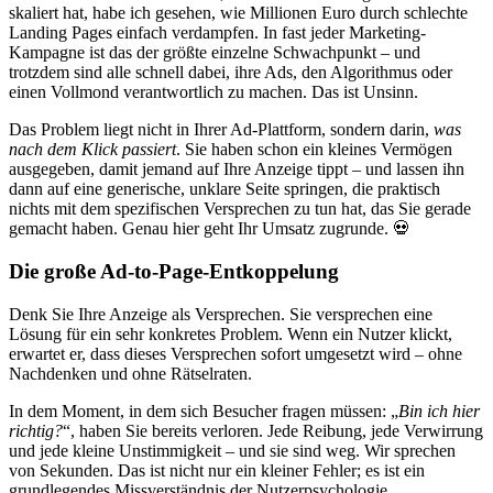
skaliert hat, habe ich gesehen, wie Millionen Euro durch schlechte
Landing Pages einfach verdampfen. In fast jeder Marketing-
Kampagne ist das der größte einzelne Schwachpunkt – und
trotzdem sind alle schnell dabei, ihre Ads, den Algorithmus oder
einen Vollmond verantwortlich zu machen. Das ist Unsinn.
Das Problem liegt nicht in Ihrer Ad-Plattform, sondern darin,
was
nach dem Klick passiert
. Sie haben schon ein kleines Vermögen
ausgegeben, damit jemand auf Ihre Anzeige tippt – und lassen ihn
dann auf eine generische, unklare Seite springen, die praktisch
nichts mit dem spezifischen Versprechen zu tun hat, das Sie gerade
gemacht haben. Genau hier geht Ihr Umsatz zugrunde. 💀
Die große Ad-to-Page-Entkoppelung
Denk Sie Ihre Anzeige als Versprechen. Sie versprechen eine
Lösung für ein sehr konkretes Problem. Wenn ein Nutzer klickt,
erwartet er, dass dieses Versprechen sofort umgesetzt wird – ohne
Nachdenken und ohne Rätselraten.
In dem Moment, in dem sich Besucher fragen müssen: „
Bin ich hier
richtig?
“, haben Sie bereits verloren. Jede Reibung, jede Verwirrung
und jede kleine Unstimmigkeit – und sie sind weg. Wir sprechen
von Sekunden. Das ist nicht nur ein kleiner Fehler; es ist ein
grundlegendes Missverständnis der Nutzerpsychologie.