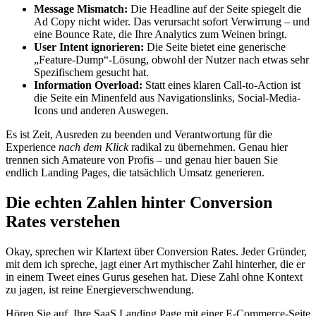
Message Mismatch:
Die Headline auf der Seite spiegelt die
Ad Copy nicht wider. Das verursacht sofort Verwirrung – und
eine Bounce Rate, die Ihre Analytics zum Weinen bringt.
User Intent ignorieren:
Die Seite bietet eine generische
„Feature-Dump“-Lösung, obwohl der Nutzer nach etwas sehr
Spezifischem gesucht hat.
Information Overload:
Statt eines klaren Call-to-Action ist
die Seite ein Minenfeld aus Navigationslinks, Social-Media-
Icons und anderen Auswegen.
Es ist Zeit, Ausreden zu beenden und Verantwortung für die
Experience
nach dem Klick
radikal zu übernehmen. Genau hier
trennen sich Amateure von Profis – und genau hier bauen Sie
endlich Landing Pages, die tatsächlich Umsatz generieren.
Die echten Zahlen hinter Conversion
Rates verstehen
Okay, sprechen wir Klartext über Conversion Rates. Jeder Gründer,
mit dem ich spreche, jagt einer Art mythischer Zahl hinterher, die er
in einem Tweet eines Gurus gesehen hat. Diese Zahl ohne Kontext
zu jagen, ist reine Energieverschwendung.
Hören Sie auf, Ihre SaaS Landing Page mit einer E-Commerce-Seite