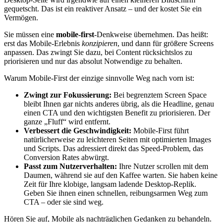
gequetscht. Das ist ein reaktiver Ansatz – und der kostet Sie ein
Vermögen.
Sie müssen eine
mobile-first
-Denkweise übernehmen. Das heißt:
erst das Mobile-Erlebnis
konzipieren
, und dann für größere Screens
anpassen. Das zwingt Sie dazu, bei Content rücksichtslos zu
priorisieren und nur das absolut Notwendige zu behalten.
Warum Mobile-First der einzige sinnvolle Weg nach vorn ist:
Zwingt zur Fokussierung:
Bei begrenztem Screen Space
bleibt Ihnen gar nichts anderes übrig, als die Headline, genau
einen CTA und den wichtigsten Benefit zu priorisieren. Der
ganze „Fluff“ wird entfernt.
Verbessert die Geschwindigkeit:
Mobile-First führt
natürlicherweise zu leichteren Seiten mit optimierten Images
und Scripts. Das adressiert direkt das Speed-Problem, das
Conversion Rates abwürgt.
Passt zum Nutzerverhalten:
Ihre Nutzer scrollen mit dem
Daumen, während sie auf den Kaffee warten. Sie haben keine
Zeit für Ihre klobige, langsam ladende Desktop-Replik.
Geben Sie ihnen einen schnellen, reibungsarmen Weg zum
CTA – oder sie sind weg.
Hören Sie auf, Mobile als nachträglichen Gedanken zu behandeln.