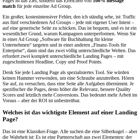
Pages ist das Ziel, sondern das Erreichen von
100% message
match
für jede einzelne Ad Group.
Ein großer, kostenintensiver Fehler, den ich ständig sehe, ist: Traffic
aus fünf verschiedenen Ad Groups – jede mit eigener User Intent –
auf eine generische Seite zu schicken. Das ist bequem, und es ist ein
wesentlicher Grund, warum Kampagnen unterperformen. Wenn Sie
in einer Ad Group „Software für Buchhaltung für kleine
Unternehmen“ targeten und in einer anderen „Finanz-Tools für
Enterprise“, dann sind das zwei völlig unterschiedliche Welten. Das
erfordert zwei komplett unterschiedliche Landing Pages – mit
zugeschnittenen Headline, Copy und Proof Points.
Denk Sie jede Landing Page als spezialisiertes Tool. Sie würden
keinen Hammer verwenden, um eine Schraube anzutreiben. Hören
Sie auf, zu versuchen, dass eine Seite alle Aufgaben übernimmt. Je
spezifischer die Pages, desto höher die Relevanz, bessere Quality
Scores und letztlich mehr Conversions. Das bedeutet mehr Arbeit im
Voraus – aber der ROI ist unbestreitbar.
Welches ist das wichtigste Element auf einer Landing
Page?
Das ist eine Klassiker-Frage. Alle suchen die eine Silberkugel – aber
die Wahrheit ist: Es ist eine Partnerschaft aus zwei Elementen: der