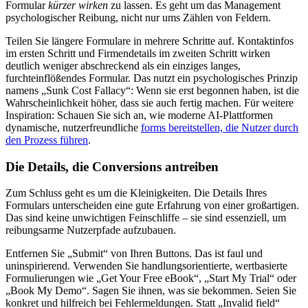
Formular
kürzer wirken
zu lassen. Es geht um das Management
psychologischer Reibung, nicht nur ums Zählen von Feldern.
Teilen Sie längere Formulare in mehrere Schritte auf. Kontaktinfos
im ersten Schritt und Firmendetails im zweiten Schritt wirken
deutlich weniger abschreckend als ein einziges langes,
furchteinflößendes Formular. Das nutzt ein psychologisches Prinzip
namens „Sunk Cost Fallacy“: Wenn sie erst begonnen haben, ist die
Wahrscheinlichkeit höher, dass sie auch fertig machen. Für weitere
Inspiration: Schauen Sie sich an, wie moderne AI-Plattformen
dynamische, nutzerfreundliche
forms bereitstellen, die Nutzer durch
den Prozess führen
.
Die Details, die Conversions antreiben
Zum Schluss geht es um die Kleinigkeiten. Die Details Ihres
Formulars unterscheiden eine gute Erfahrung von einer großartigen.
Das sind keine unwichtigen Feinschliffe – sie sind essenziell, um
reibungsarme Nutzerpfade aufzubauen.
Entfernen Sie „Submit“ von Ihren Buttons. Das ist faul und
uninspirierend. Verwenden Sie handlungsorientierte, wertbasierte
Formulierungen wie „Get Your Free eBook“, „Start My Trial“ oder
„Book My Demo“. Sagen Sie ihnen, was sie bekommen. Seien Sie
konkret und hilfreich bei Fehlermeldungen. Statt „Invalid field“