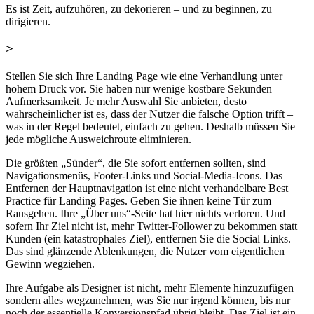
Es ist Zeit, aufzuhören, zu dekorieren – und zu beginnen, zu
dirigieren.
>
Stellen Sie sich Ihre Landing Page wie eine Verhandlung unter
hohem Druck vor. Sie haben nur wenige kostbare Sekunden
Aufmerksamkeit. Je mehr Auswahl Sie anbieten, desto
wahrscheinlicher ist es, dass der Nutzer die falsche Option trifft –
was in der Regel bedeutet, einfach zu gehen. Deshalb müssen Sie
jede mögliche Ausweichroute eliminieren.
Die größten „Sünder“, die Sie sofort entfernen sollten, sind
Navigationsmenüs, Footer-Links und Social-Media-Icons. Das
Entfernen der Hauptnavigation ist eine nicht verhandelbare Best
Practice für Landing Pages. Geben Sie ihnen keine Tür zum
Rausgehen. Ihre „Über uns“-Seite hat hier nichts verloren. Und
sofern Ihr Ziel nicht ist, mehr Twitter-Follower zu bekommen statt
Kunden (ein katastrophales Ziel), entfernen Sie die Social Links.
Das sind glänzende Ablenkungen, die Nutzer vom eigentlichen
Gewinn wegziehen.
Ihre Aufgabe als Designer ist nicht, mehr Elemente hinzuzufügen –
sondern alles wegzunehmen, was Sie nur irgend können, bis nur
noch der essentielle Konversionspfad übrig bleibt. Das Ziel ist ein