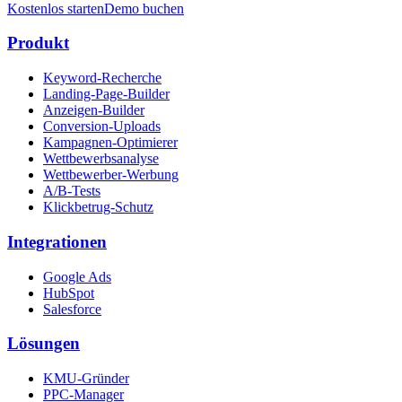
Kostenlos starten
Demo buchen
Produkt
Keyword-Recherche
Landing-Page-Builder
Anzeigen-Builder
Conversion-Uploads
Kampagnen-Optimierer
Wettbewerbsanalyse
Wettbewerber-Werbung
A/B-Tests
Klickbetrug-Schutz
Integrationen
Google Ads
HubSpot
Salesforce
Lösungen
KMU-Gründer
PPC-Manager