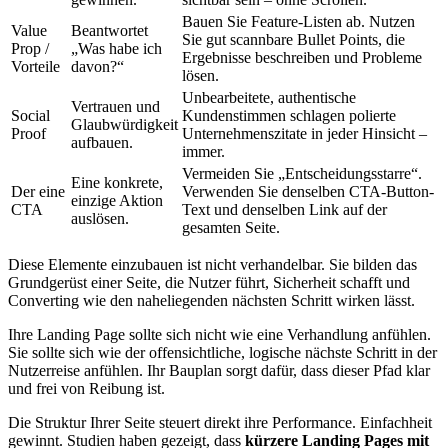
Bauen Sie Feature-Listen ab. Nutzen
Value
Beantwortet
Sie gut scannbare Bullet Points, die
Prop /
„Was habe ich
Ergebnisse beschreiben und Probleme
Vorteile
davon?“
lösen.
Unbearbeitete, authentische
Vertrauen und
Social
Kundenstimmen schlagen polierte
Glaubwürdigkeit
Proof
Unternehmenszitate in jeder Hinsicht –
aufbauen.
immer.
Vermeiden Sie „Entscheidungsstarre“.
Eine konkrete,
Der eine
Verwenden Sie denselben CTA-Button-
einzige Aktion
CTA
Text und denselben Link auf der
auslösen.
gesamten Seite.
Diese Elemente einzubauen ist nicht verhandelbar. Sie bilden das
Grundgerüst einer Seite, die Nutzer führt, Sicherheit schafft und
Converting wie den naheliegenden nächsten Schritt wirken lässt.
Ihre Landing Page sollte sich nicht wie eine Verhandlung anfühlen.
Sie sollte sich wie der offensichtliche, logische nächste Schritt in der
Nutzerreise anfühlen. Ihr Bauplan sorgt dafür, dass dieser Pfad klar
und frei von Reibung ist.
Die Struktur Ihrer Seite steuert direkt ihre Performance. Einfachheit
gewinnt. Studien haben gezeigt, dass
kürzere Landing Pages mit