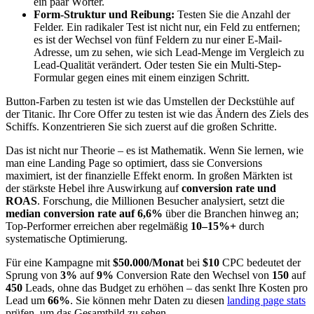
ein paar Wörter.
Form-Struktur und Reibung:
Testen Sie die Anzahl der
Felder. Ein radikaler Test ist nicht nur, ein Feld zu entfernen;
es ist der Wechsel von fünf Feldern zu nur einer E-Mail-
Adresse, um zu sehen, wie sich Lead-Menge im Vergleich zu
Lead-Qualität verändert. Oder testen Sie ein Multi-Step-
Formular gegen eines mit einem einzigen Schritt.
Button-Farben zu testen ist wie das Umstellen der Deckstühle auf
der Titanic. Ihr Core Offer zu testen ist wie das Ändern des Ziels des
Schiffs. Konzentrieren Sie sich zuerst auf die großen Schritte.
Das ist nicht nur Theorie – es ist Mathematik. Wenn Sie lernen, wie
man eine Landing Page so optimiert, dass sie Conversions
maximiert, ist der finanzielle Effekt enorm. In großen Märkten ist
der stärkste Hebel ihre Auswirkung auf
conversion rate und
ROAS
. Forschung, die Millionen Besucher analysiert, setzt die
median conversion rate auf 6,6%
über die Branchen hinweg an;
Top-Performer erreichen aber regelmäßig
10–15%+
durch
systematische Optimierung.
Für eine Kampagne mit
$50.000/Monat
bei
$10
CPC bedeutet der
Sprung von
3%
auf
9%
Conversion Rate den Wechsel von
150
auf
450
Leads, ohne das Budget zu erhöhen – das senkt Ihre Kosten pro
Lead um
66%
. Sie können mehr Daten zu diesen
landing page stats
prüfen, um das Gesamtbild zu sehen.