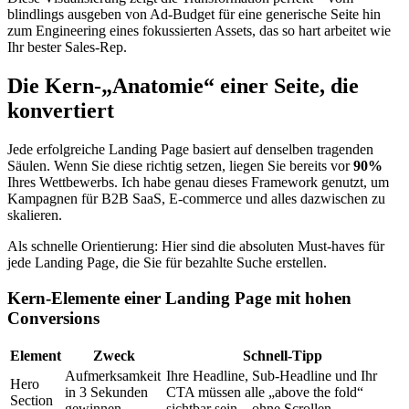
blindlings ausgeben von Ad-Budget für eine generische Seite hin
zum Engineering eines fokussierten Assets, das so hart arbeitet wie
Ihr bester Sales-Rep.
Die Kern-„Anatomie“ einer Seite, die
konvertiert
Jede erfolgreiche Landing Page basiert auf denselben tragenden
Säulen. Wenn Sie diese richtig setzen, liegen Sie bereits vor
90%
Ihres Wettbewerbs. Ich habe genau dieses Framework genutzt, um
Kampagnen für B2B SaaS, E-commerce und alles dazwischen zu
skalieren.
Als schnelle Orientierung: Hier sind die absoluten Must-haves für
jede Landing Page, die Sie für bezahlte Suche erstellen.
Kern-Elemente einer Landing Page mit hohen
Conversions
Element
Zweck
Schnell-Tipp
Aufmerksamkeit
Ihre Headline, Sub-Headline und Ihr
Hero
in 3 Sekunden
CTA müssen alle „above the fold“
Section
gewinnen.
sichtbar sein – ohne Scrollen.