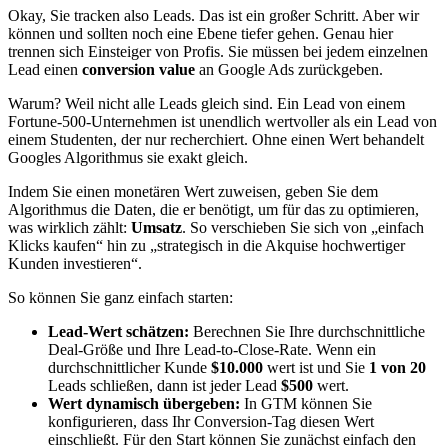
Okay, Sie tracken also Leads. Das ist ein großer Schritt. Aber wir
können und sollten noch eine Ebene tiefer gehen. Genau hier
trennen sich Einsteiger von Profis. Sie müssen bei jedem einzelnen
Lead einen
conversion value
an Google Ads zurückgeben.
Warum? Weil nicht alle Leads gleich sind. Ein Lead von einem
Fortune-500-Unternehmen ist unendlich wertvoller als ein Lead von
einem Studenten, der nur recherchiert. Ohne einen Wert behandelt
Googles Algorithmus sie exakt gleich.
Indem Sie einen monetären Wert zuweisen, geben Sie dem
Algorithmus die Daten, die er benötigt, um für das zu optimieren,
was wirklich zählt:
Umsatz
. So verschieben Sie sich von „einfach
Klicks kaufen“ hin zu „strategisch in die Akquise hochwertiger
Kunden investieren“.
So können Sie ganz einfach starten:
Lead-Wert schätzen:
Berechnen Sie Ihre durchschnittliche
Deal-Größe und Ihre Lead-to-Close-Rate. Wenn ein
durchschnittlicher Kunde
$10.000
wert ist und Sie
1 von 20
Leads schließen, dann ist jeder Lead
$500
wert.
Wert dynamisch übergeben:
In GTM können Sie
konfigurieren, dass Ihr Conversion-Tag diesen Wert
einschließt. Für den Start können Sie zunächst einfach den