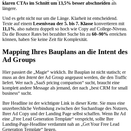
klaren CTAs im Schnitt um 13,5% besser abschneiden
als
längere.
Und es geht nicht nur um die Länge. Klarheit ist entscheidend.
Texte auf einem
Leseniveau der 5. bis 7. Klasse
konvertieren mit
11,1%
, also nahezu doppelt so hoch wie Copy auf College-Niveau.
Da die Bounce Rates bei bezahlter Suche bis zu
60–90%
erreichen
können, haben Sie keine Zeit für Komplexität.
Mapping Ihres Bauplans an die Intent des
Ad Groups
Hier passiert die „Magie“ wirklich. Ihr Bauplan ist nicht statisch; er
muss an den
Intent
der Ad Group angepasst werden, die den Traffic
liefert. Wer nach „SaaS pricing comparison“ sucht, braucht eine
komplett andere Message als jemand, der nach „best CRM for small
business“ sucht.
Ihre Headline ist der wichtigste Link in dieser Kette. Sie muss eine
unzerbrechliche Verbindung zwischen der Suchanfrage des Nutzers,
Ihrer Ad Copy und der Landing Page selbst schaffen. Wenn Ihr Ad
eine „Free Lead Generation Template“ verspricht, sollte Ihre
Landing-Page-Headline verdammt nah an „Get Your Free Lead
Generation Template“ liegen.