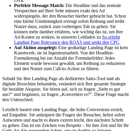
Leck.
Perfekte Message-Match:
Die Headline und das zentrale
Versprechen auf Ihrer Seite müssen exakt den Ad
widerspiegeln, der den Besucher hierher gebracht hat. Schon
eine kleine Unstimmigkeit erzeugt sofort Reibung und treibt
Nutzer dazu, zurück zum vorherigen Tab zu gehen. Sie
können mehr darüber erfahren, wie wichtig das ist, um Ihre
Ad-Kosten zu senken, in unserem Leitfaden zu
So erhöht
Landing Page Relevance den ROAS und senkt den CPC
.
Auf Aktion ausgelegt:
Eine großartige Landing Page ist kein
Kunstwerk; sie ist Ingenieursarbeit. Von der Headline-
Formulierung bis zur Anzahl der Formularfelder: Jedes
Element wurde bewusst gewählt, um Reibung zu reduzieren
und den Nutzer zum Call-to-Action zu führen.
Sobald Sie Ihre Landing Page als dediziertes Sales-Tool statt als
digitale Broschüre behandeln, verändert sich Ihre gesamte Strategie
für bezahlte Akquise. Sie hören auf, sich zu fragen „Sieht es gut
aus?“ und beginnen, zu fragen „Konvertiert es?“. Diese Frage macht
den Unterschied.
Letztlich basiert eine Landing Page, die hohe Conversions erzielt,
auf Empathie. Sie antizipiert die Fragen der Besucher, liefert sofort
Antworten und macht es ihnen extrem leicht, den nächsten Schritt
zu gehen. Das ist ein Zeichen von Respekt – für ihre Zeit und für Ihr
Geld, das Sie ausgegeben haben, um sie dorthin zu bringen.