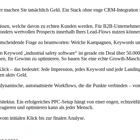
r machen Sie tatsächlich Geld. Ein Stack ohne enge CRM-Integration 
 wissen, welche davon zu echten Kunden werden. Für B2B-Unternehmen si
sonders wertvollen Prospects innerhalb Ihres Lead-Flows nutzen können,
e entscheidende Frage zu beantworten: Welche Kampagnen, Keywords u
eyword „industrial safety software“ ist gerade ein Deal über 50.000 
innen, für Gewinn zu optimieren. So bauen Sie eine echte Growth-Masch
en Klick – das bedeutet: Jede Impression, jedes Keyword und jede Lan
nen aktiv Geld.
dynamische, automatisierte Workflows, die die Punkte verbinden – vo
rchitektur. Ein erfolgreiches PPC-Setup hängt von einer engen, echtze
reagieren und optimieren kann als jeder Mensch.
vom initialen Klick bis zur finalen Analyse.