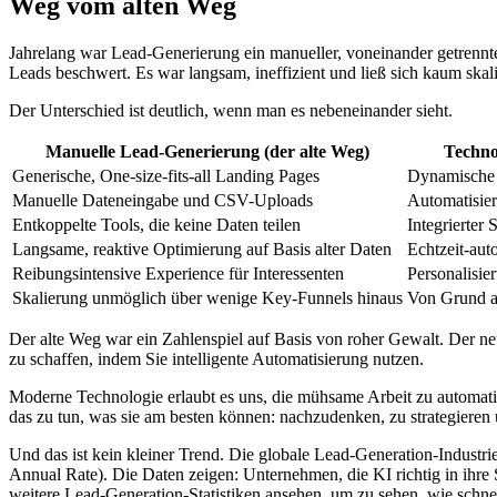
Weg vom alten Weg
Jahrelang war Lead-Generierung ein manueller, voneinander getrennter
Leads beschwert. Es war langsam, ineffizient und ließ sich kaum skali
Der Unterschied ist deutlich, wenn man es nebeneinander sieht.
Manuelle Lead-Generierung (der alte Weg)
Techno
Generische, One-size-fits-all Landing Pages
Dynamische 
Manuelle Dateneingabe und CSV-Uploads
Automatisie
Entkoppelte Tools, die keine Daten teilen
Integrierter
Langsame, reaktive Optimierung auf Basis alter Daten
Echtzeit-aut
Reibungsintensive Experience für Interessenten
Personalisie
Skalierung unmöglich über wenige Key-Funnels hinaus
Von Grund au
Der alte Weg war ein Zahlenspiel auf Basis von roher Gewalt. Der neu
zu schaffen, indem Sie intelligente Automatisierung nutzen.
Moderne Technologie erlaubt es uns, die mühsame Arbeit zu automatisi
das zu tun, was sie am besten können: nachzudenken, zu strategieren
Und das ist kein kleiner Trend. Die globale Lead-Generation-Indust
Annual Rate). Die Daten zeigen: Unternehmen, die KI richtig in ihre
weitere Lead-Generation-Statistiken ansehen, um zu sehen, wie schnel