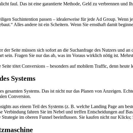
schlicht faul. Das ist eine garantierte Methode, Geld zu verbrennen und 
ligen Suchintention passen – idealerweise für jede Ad Group. Wenn jem
ut.“ Alles andere ist ein Scheitern. Wenn Sie ernsthaft damit beginnen 
er der Seite müssen sich sofort an die Suchanfrage des Nutzers und an d
 sein. Fragen Sie nur das ab, was im Voraus wirklich nötig ist. Mehrs
 Seite tötet Conversions – besonders auf mobilem Traffic, denn heute
des Systems
 gesamten Systems. Das ist nicht nur das Planen von Anzeigen. Echte
nalen Conversion.
 Insights aus einem Teil des Systems (z. B. welche Landing Page am bes
ese Verbindung fahren Sie im Nebel und treffen Entscheidungen auf Bas
Strategie im oberen Funnel beeinflussen. Sie kaufen nicht nur Klicks;
tzmaschine