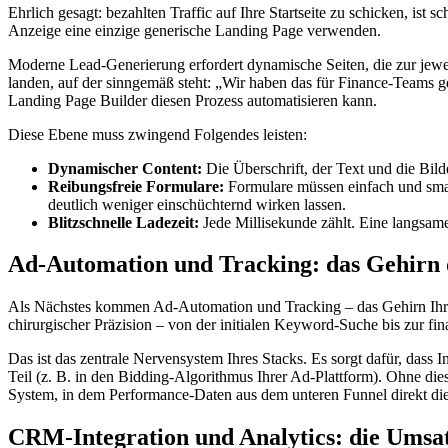
Ehrlich gesagt: bezahlten Traffic auf Ihre Startseite zu schicken, ist 
Anzeige eine einzige generische Landing Page verwenden.
Moderne Lead-Generierung erfordert dynamische Seiten, die zur jewei
landen, auf der sinngemäß steht: „Wir haben das für Finance-Teams geba
Landing Page Builder diesen Prozess automatisieren kann.
Diese Ebene muss zwingend Folgendes leisten:
Dynamischer Content:
Die Überschrift, der Text und die Bild
Reibungsfreie Formulare:
Formulare müssen einfach und smart
deutlich weniger einschüchternd wirken lassen.
Blitzschnelle Ladezeit:
Jede Millisekunde zählt. Eine langsame
Ad-Automation und Tracking: das Gehirn 
Als Nächstes kommen Ad-Automation und Tracking – das Gehirn Ihres
chirurgischer Präzision – von der initialen Keyword-Suche bis zur fi
Das ist das zentrale Nervensystem Ihres Stacks. Es sorgt dafür, dass
Teil (z. B. in den Bidding-Algorithmus Ihrer Ad-Plattform). Ohne di
System, in dem Performance-Daten aus dem unteren Funnel direkt die 
CRM-Integration und Analytics: die Umsa