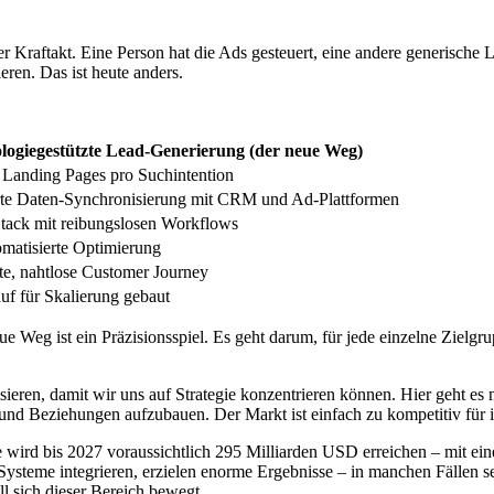
 Kraftakt. Eine Person hat die Ads gesteuert, eine andere generische 
eren. Das ist heute anders.
logiegestützte Lead-Generierung (der neue Weg)
Landing Pages pro Suchintention
rte Daten-Synchronisierung mit CRM und Ad-Plattformen
 Stack mit reibungslosen Workflows
omatisierte Optimierung
rte, nahtlose Customer Journey
f für Skalierung gebaut
e Weg ist ein Präzisionsspiel. Es geht darum, für jede einzelne Zielgr
eren, damit wir uns auf Strategie konzentrieren können. Hier geht es 
 und Beziehungen aufzubauen. Der Markt ist einfach zu kompetitiv für 
rie wird bis 2027 voraussichtlich 295 Milliarden USD erreichen – mi
 Systeme integrieren, erzielen enorme Ergebnisse – in manchen Fällen
l sich dieser Bereich bewegt.