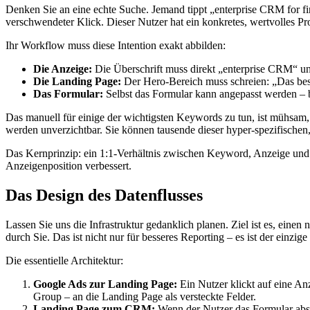
Denken Sie an eine echte Suche. Jemand tippt „enterprise CRM for fi
verschwendeter Klick. Dieser Nutzer hat ein konkretes, wertvolles Pr
Ihr Workflow muss diese Intention exakt abbilden:
Die Anzeige:
Die Überschrift muss direkt „enterprise CRM“ u
Die Landing Page:
Der Hero-Bereich muss schreien: „Das bes
Das Formular:
Selbst das Formular kann angepasst werden – b
Das manuell für einige der wichtigsten Keywords zu tun, ist mühsam
werden unverzichtbar. Sie können tausende dieser hyper-spezifische
Das Kernprinzip: ein 1:1-Verhältnis zwischen Keyword, Anzeige und 
Anzeigenposition verbessert.
Das Design des Datenflusses
Lassen Sie uns die Infrastruktur gedanklich planen. Ziel ist es, eine
durch Sie. Das ist nicht nur für besseres Reporting – es ist der ein
Die essentielle Architektur:
Google Ads zur Landing Page:
Ein Nutzer klickt auf eine A
Group – an die Landing Page als versteckte Felder.
Landing Page zum CRM:
Wenn der Nutzer das Formular absc