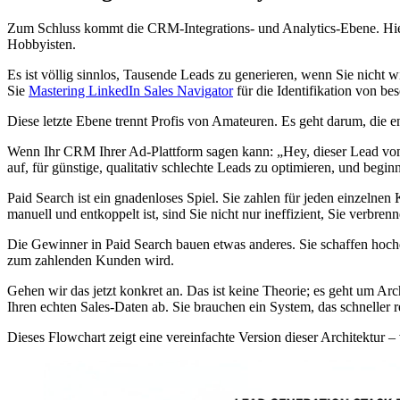
Zum Schluss kommt die CRM-Integrations- und Analytics-Ebene. Hie
Hobbyisten.
Es ist völlig sinnlos, Tausende Leads zu generieren, wenn Sie nicht
Sie
Mastering LinkedIn Sales Navigator
für die Identifikation von be
Diese letzte Ebene trennt Profis von Amateuren. Es geht darum, di
Wenn Ihr CRM Ihrer Ad-Plattform sagen kann: „Hey, dieser Lead vom K
auf, für günstige, qualitativ schlechte Leads zu optimieren, und beg
Paid Search ist ein gnadenloses Spiel. Sie zahlen für jeden einzeln
manuell und entkoppelt ist, sind Sie nicht nur ineffizient, Sie verbren
Die Gewinner in Paid Search bauen etwas anderes. Sie schaffen hoch
zum zahlenden Kunden wird.
Gehen wir das jetzt konkret an. Das ist keine Theorie; es geht um A
Ihren echten Sales-Daten ab. Sie brauchen ein System, das schneller 
Dieses Flowchart zeigt eine vereinfachte Version dieser Architektur – 