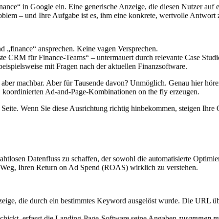
nance“ in Google ein. Eine generische Anzeige, die diesen Nutzer auf
oblem – und Ihre Aufgabe ist es, ihm eine konkrete, wertvolle Antwort
nd „finance“ ansprechen. Keine vagen Versprechen.
te CRM für Finance-Teams“ – untermauert durch relevante Case Studie
eispielsweise mit Fragen nach der aktuellen Finanzsoftware.
, aber machbar. Aber für Tausende davon? Unmöglich. Genau hier hören
n, koordinierten Ad-and-Page-Kombinationen on the fly erzeugen.
Seite. Wenn Sie diese Ausrichtung richtig hinbekommen, steigen Ihre 
n nahtlosen Datenfluss zu schaffen, der sowohl die automatisierte Optimi
zige Weg, Ihren Return on Ad Spend (ROAS) wirklich zu verstehen.
nzeige, die durch ein bestimmtes Keyword ausgelöst wurde. Die URL ü
hickt, erfasst die Landing-Page-Software seine Angaben
zusammen m