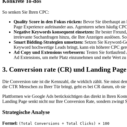
Konkrete To-dos
So senken Sie Ihren CPC:
Quality Score in den Fokus rücken:
Bevor Sie überhaupt an 
Page Experience aufeinander aus. Agenturen sehen häufig CPC
Negative Keywords konsequent einsetzen:
Ihr bester Freund
irrelevante Suchanfragen hinzu, die Ihre Anzeigen auslösen. So 
Smart Bidding-Strategien umsetzen:
Setzen Sie Keyword-Geb
Keyword hochwertige Leads bringt, kann ein höherer CPC gerec
Ad Copy und Extensions verbessern:
Testen Sie fortlaufen
Ad Extensions, um mehr Platz einzunehmen und mehr Wert zu l
3. Conversion rate (CR) und Landing Page
Die Conversion rate ist die Kennzahl, die wirklich zählt. Sie misst 
die CTR Menschen zu Ihrer Tür bringt, geht es bei CR darum, ob sie ta
Plattformen wie Google Ads berücksichtigen das direkt in Ihren Kos
Landing Page senkt nicht nur Ihre Conversion Rate, sondern zwingt Sie
Strategische Analyse
Formel:
(Total Conversions ÷ Total Clicks) × 100