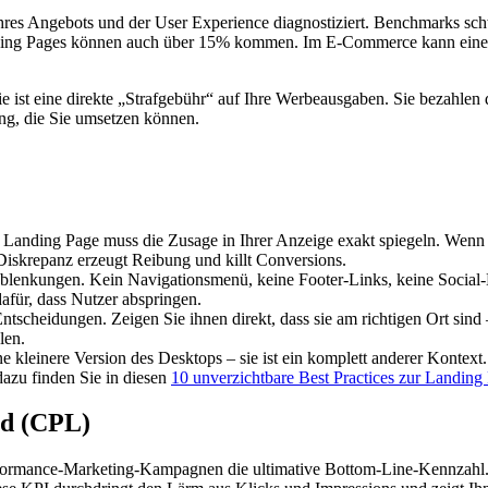
t Ihres Angebots und der User Experience diagnostiziert. Benchmarks 
nding Pages können auch über 15% kommen. Im E-Commerce kann eine 
e ist eine direkte „Strafgebühr“ auf Ihre Werbeausgaben. Sie bezahlen d
ng, die Sie umsetzen können.
r Landing Page muss die Zusage in Ihrer Anzeige exakt spiegeln. Wenn
Diskrepanz erzeugt Reibung und killt Conversions.
Ablenkungen. Kein Navigationsmenü, keine Footer-Links, keine Social-
dafür, dass Nutzer abspringen.
Entscheidungen. Zeigen Sie ihnen direkt, dass sie am richtigen Ort sin
len.
ne kleinere Version des Desktops – sie ist ein komplett anderer Kontex
dazu finden Sie in diesen
10 unverzichtbare Best Practices zur Landin
ead (CPL)
erformance-Marketing-Kampagnen die ultimative Bottom-Line-Kennzahl. 