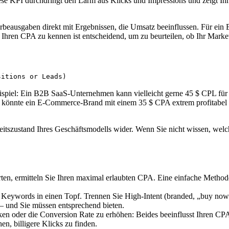
e KPI durchdringt den Lärm aus Klicks und Impressions und zeigt Ihn
ausgaben direkt mit Ergebnissen, die Umsatz beeinflussen. Für ein B2
hren CPA zu kennen ist entscheidend, um zu beurteilen, ob Ihr Market
sitions or Leads)
eispiel: Ein B2B SaaS-Unternehmen kann vielleicht gerne 45 $ CPL für
h könnte ein E-Commerce-Brand mit einem 35 $ CPA extrem profitabel 
ndheitszustand Ihres Geschäftsmodells wider. Wenn Sie nicht wissen, we
en, ermitteln Sie Ihren maximal erlaubten CPA. Eine einfache Method
e Keywords in einen Topf. Trennen Sie High-Intent (branded, „buy now
– und Sie müssen entsprechend bieten.
n oder die Conversion Rate zu erhöhen: Beides beeinflusst Ihren CPA.
en, billigere Klicks zu finden.