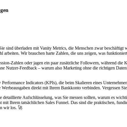
ngen
ie sind überladen mit Vanity Metrics, die Menschen zwar beschäftigt w
arbeiten. Wir brauchen harte Zahlen, die uns zeigen, was funktioniert,
sion-Zahlen oder jagen ein paar zusätzliche Followern, während die Ko
e Nutzer-Feedback – warum also Marketing ohne die richtigen Daten be
ey Performance Indicators (KPIs), die beim Skalieren eines Unternehme
re Werbeausgaben direkt mit Ihrem Bankkonto verbinden. Vergessen Si
 detaillierte Aufschlüsselung, was Sie messen sollten, warum es wicht
it Ihrem tatsächlichen Sales Funnel. Das sind die praktischen, fundi
n wir los. 🚀