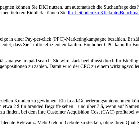
agnen können Sie DKI nutzen, um automatisch die Suchanfrage des Nut
einen tieferen Einblick können Sie
Ihr Leitfaden zu Klickrate-Benchma
Anzeige in einer Pay-per-click (PPC)-Marketingkampagne bezahlen. Er zä
eutet, dass Sie Traffic effizient einkaufen. Ein hoher CPC kann Ihr Bu
tätsanalyse im paid search. Sie wird stark beeinflusst durch Ihr Biddi
eigenpositionen zu zahlen. Damit wird der CPC zu einem wirkungsvolle
nziellen Kunden zu gewinnen. Ein Lead-Generierungsunternehmen könn
etwa 2 $ für branded Begriffe sehen – und über 7 $, wenn auf Name
C zu finden, bei dem Ihre Customer Acquisition Cost (CAC) profitabel w
chlechte Relevanz. Mehr Geld in Gebote zu stecken, ohne Ihren Quality