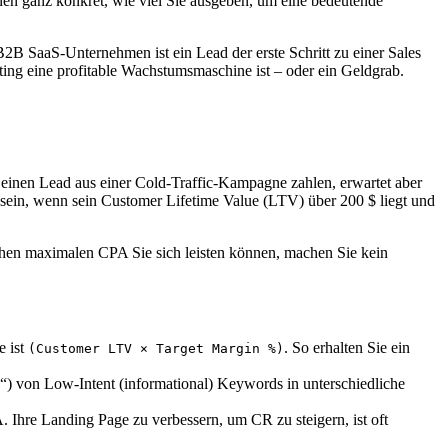
en ganz konkret, wie viel Sie ausgeben, um eine bedeutende
B SaaS-Unternehmen ist ein Lead der erste Schritt zu einer Sales
ing eine profitable Wachstumsmaschine ist – oder ein Geldgrab.
 einen Lead aus einer Cold-Traffic-Kampagne zahlen, erwartet aber
sein, wenn sein Customer Lifetime Value (LTV) über 200 $ liegt und
lchen maximalen CPA Sie sich leisten können, machen Sie kein
e ist
. So erhalten Sie ein
(Customer LTV × Target Margin %)
“) von Low-Intent (informational) Keywords in unterschiedliche
 Ihre Landing Page zu verbessern, um CR zu steigern, ist oft