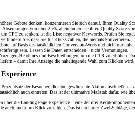
höhere Gebote denken, konzentrieren Sie sich darauf, Ihren Quality S
-Absenkungen von über 25%, allein indem sie ihren Quality Score von
, um CPC zu senken, ist die Liste negativer Keywords. Prüfen Sie rege
verhindern Sie, dass Sie für Klicks zahlen, die niemals konvertieren.
ote auf Basis des tatsächlichen Conversion-Werts und nicht nur anh
htfertigt sein. Lassen Sie Daten entscheiden – nicht Vermutungen.
d Anzeigen-Headlines und Beschreibungen, um die CTR zu erhöhen. Da
iefern – damit Ihre Anzeige die naheliegende Wahl zum Klicken wird.
 Experience
den Prozentsatz der Besucher, die eine gewünschte Aktion abschließen 
tsächlich auch eintreten. Das ist der ultimative Maßstab dafür, wie übe
ten über die Landing Page Experience – eine der drei Kernkomponenten 
 auch, mehr pro Klick zu zahlen. Das ist ein harter Zwei-Schläge, der 