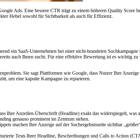
Google Ads. Eine bessere CTR trägt zu einem höheren Quality Score be
ter Hebel sowohl für Sichtbarkeit als auch für Effizienz.
ährend ein SaaS-Unternehmen bei einer nicht-brandeten Suchkampagne
eits nach Ihnen sucht. Für eine effektive Bewertung ist es wichtig zu
tenproblem. Sie sagt Plattformen wie Google, dass Nutzer Ihre Anzeig
ritt, um eine kaputte Kampagne zu reparieren.
 dass Ihre Anzeilen-Überschrift (Headline) exakt das widerspiegelt, wa
anding genauso prominent im Zentrum stehen.
Snippets machen Ihre Anzeige auf der Suchergebnisseite sichtbar „größe
turierte Tests Ihrer Headline, Beschreibungen und Calls to Action (CTA