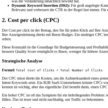
was die Veränderung tatsächlich bewirkt hat.
Dynamic Keyword Insertion (DKI):
Für groß angelegte Kamp
Relevanz und verbessert die CTR in der Regel fast immer. Für 
2. Cost per click (CPC)
Der Cost per click ist der Betrag, den Sie für jeden Klick auf Ihre 
Ihre Anzeigenleistung direkt mit Ihrem Budget. Ein niedriger CPC bed
sehen.
Diese Kennzahl ist die Grundlage für Budgetsteuerung und Profitabili
besserer Quality Score ermöglicht es Ihnen, weniger für höhere Anz
Strategische Analyse
Formel:
Total Cost of Clicks ÷ Total Number of Clicks
Der CPC misst direkt die Kosten, um die Aufmerksamkeit eines pote
Intent Keywords setzt. Ein B2B SaaS-Unternehmen könnte CPCs von 
kennen ist wichtig, aber das eigentliche Ziel besteht darin, einen CP
Ein hoher CPC ist oft das Symptom für ein tieferliegendes Problem: s
füllen. Das ist teuer und nicht nachhaltig, um Traffic zu bekommen.