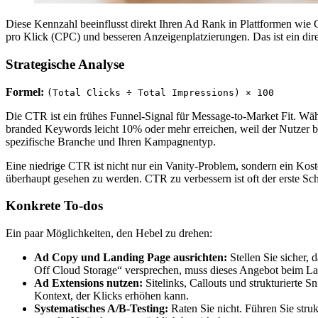
Diese Kennzahl beeinflusst direkt Ihren Ad Rank in Plattformen wie 
pro Klick (CPC) und besseren Anzeigenplatzierungen. Das ist ein direk
Strategische Analyse
Formel:
(Total Clicks ÷ Total Impressions) × 100
Die CTR ist ein frühes Funnel-Signal für Message-to-Market Fit. W
branded Keywords leicht 10% oder mehr erreichen, weil der Nutzer ber
spezifische Branche und Ihren Kampagnentyp.
Eine niedrige CTR ist nicht nur ein Vanity-Problem, sondern ein Kos
überhaupt gesehen zu werden. CTR zu verbessern ist oft der erste Sch
Konkrete To-dos
Ein paar Möglichkeiten, den Hebel zu drehen:
Ad Copy und Landing Page ausrichten:
Stellen Sie sicher,
Off Cloud Storage“ versprechen, muss dieses Angebot beim L
Ad Extensions nutzen:
Sitelinks, Callouts und strukturierte 
Kontext, der Klicks erhöhen kann.
Systematisches A/B-Testing:
Raten Sie nicht. Führen Sie struk