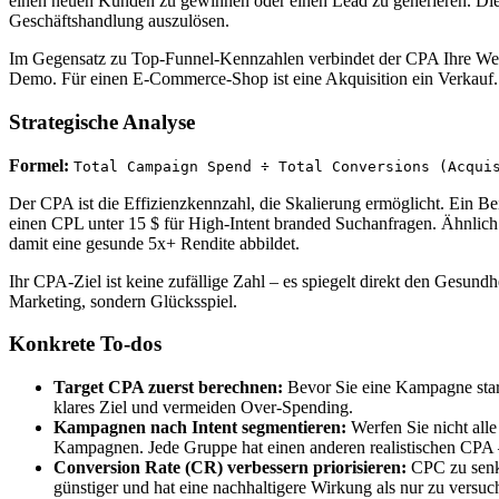
einen neuen Kunden zu gewinnen oder einen Lead zu generieren. Dies
Geschäftshandlung auszulösen.
Im Gegensatz zu Top-Funnel-Kennzahlen verbindet der CPA Ihre Werbe
Demo. Für einen E-Commerce-Shop ist eine Akquisition ein Verkauf. I
Strategische Analyse
Formel:
Total Campaign Spend ÷ Total Conversions (Acqui
Der CPA ist die Effizienzkennzahl, die Skalierung ermöglicht. Ein B
einen CPL unter 15 $ für High-Intent branded Suchanfragen. Ähnlic
damit eine gesunde 5x+ Rendite abbildet.
Ihr CPA-Ziel ist keine zufällige Zahl – es spiegelt direkt den Gesu
Marketing, sondern Glücksspiel.
Konkrete To-dos
Target CPA zuerst berechnen:
Bevor Sie eine Kampagne start
klares Ziel und vermeiden Over-Spending.
Kampagnen nach Intent segmentieren:
Werfen Sie nicht all
Kampagnen. Jede Gruppe hat einen anderen realistischen CPA 
Conversion Rate (CR) verbessern priorisieren:
CPC zu senke
günstiger und hat eine nachhaltigere Wirkung als nur zu versuch