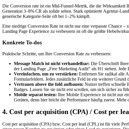
Die Conversion rate ist ein Mid-Funnel-Metrik, die die Wirksamkei
Generation 3–8% CR als solide sehen. Stark optimierte Agentur-La
generische Kategorie-Seite oft bei 1–2% kämpft.
Eine niedrige Conversion Rate ist nicht nur eine verpasste Chance – si
Landing Page Experience zu verbessern ist oft die größte Hebelwirku
Konkrete To-dos
Praktische Schritte, um Ihre Conversion Rate zu verbessern:
Message Match ist nicht verhandelbar:
Die Überschrift Ihre
der Landing Page „Free Marketing Audit“ als H1 stehen. Jede 
Vereinfachen, um zu verstärken:
Entfernen Sie radikal alle 
Formularfeldern. Jedes zusätzliche Feld ist ein weiterer Grund 
Vertrauen above the fold aufbauen:
Nutzer treffen schnelle 
Badges. Lassen Sie sie nicht erst scrollen, um sich sicher zu füh
Mobile separat testen:
Ihre Mobile Experience ist nicht nur ei
Geräten, denn hier bricht die Performance häufig zuerst. Mehr 
4. Cost per acquisition (CPA) / Cost per l
Cost per acquisition (CPA) bzw. Cost per lead (CPL) ist für viele P