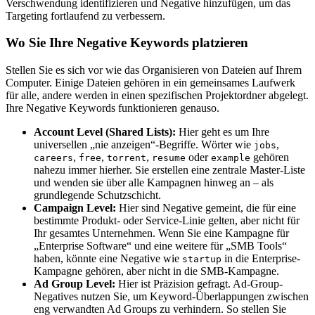
Verschwendung identifizieren und Negative hinzufügen, um das
Targeting fortlaufend zu verbessern.
Wo Sie Ihre Negative Keywords platzieren
Stellen Sie es sich vor wie das Organisieren von Dateien auf Ihrem
Computer. Einige Dateien gehören in ein gemeinsames Laufwerk
für alle, andere werden in einen spezifischen Projektordner abgelegt.
Ihre Negative Keywords funktionieren genauso.
Account Level (Shared Lists):
Hier geht es um Ihre
universellen „nie anzeigen“-Begriffe. Wörter wie
,
jobs
,
,
,
oder
gehören
careers
free
torrent
resume
example
nahezu immer hierher. Sie erstellen eine zentrale Master-Liste
und wenden sie über alle Kampagnen hinweg an – als
grundlegende Schutzschicht.
Campaign Level:
Hier sind Negative gemeint, die für eine
bestimmte Produkt- oder Service-Linie gelten, aber nicht für
Ihr gesamtes Unternehmen. Wenn Sie eine Kampagne für
„Enterprise Software“ und eine weitere für „SMB Tools“
haben, könnte eine Negative wie
in die Enterprise-
startup
Kampagne gehören, aber nicht in die SMB-Kampagne.
Ad Group Level:
Hier ist Präzision gefragt. Ad-Group-
Negatives nutzen Sie, um Keyword-Überlappungen zwischen
eng verwandten Ad Groups zu verhindern. So stellen Sie