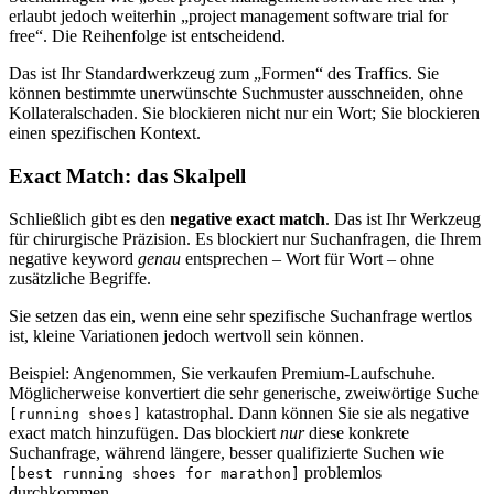
erlaubt jedoch weiterhin „project management software trial for
free“. Die Reihenfolge ist entscheidend.
Das ist Ihr Standardwerkzeug zum „Formen“ des Traffics. Sie
können bestimmte unerwünschte Suchmuster ausschneiden, ohne
Kollateralschaden. Sie blockieren nicht nur ein Wort; Sie blockieren
einen spezifischen Kontext.
Exact Match: das Skalpell
Schließlich gibt es den
negative exact match
. Das ist Ihr Werkzeug
für chirurgische Präzision. Es blockiert nur Suchanfragen, die Ihrem
negative keyword
genau
entsprechen – Wort für Wort – ohne
zusätzliche Begriffe.
Sie setzen das ein, wenn eine sehr spezifische Suchanfrage wertlos
ist, kleine Variationen jedoch wertvoll sein können.
Beispiel: Angenommen, Sie verkaufen Premium-Laufschuhe.
Möglicherweise konvertiert die sehr generische, zweiwörtige Suche
katastrophal. Dann können Sie sie als negative
[running shoes]
exact match hinzufügen. Das blockiert
nur
diese konkrete
Suchanfrage, während längere, besser qualifizierte Suchen wie
problemlos
[best running shoes for marathon]
durchkommen.