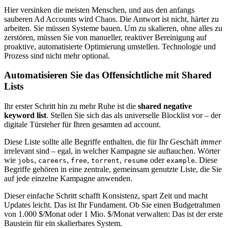
Hier versinken die meisten Menschen, und aus den anfangs
sauberen Ad Accounts wird Chaos. Die Antwort ist nicht, härter zu
arbeiten. Sie müssen Systeme bauen. Um zu skalieren, ohne alles zu
zerstören, müssen Sie von manueller, reaktiver Bereinigung auf
proaktive, automatisierte Optimierung umstellen. Technologie und
Prozess sind nicht mehr optional.
Automatisieren Sie das Offensichtliche mit Shared
Lists
Ihr erster Schritt hin zu mehr Ruhe ist die
shared negative
keyword list
. Stellen Sie sich das als universelle Blocklist vor – der
digitale Türsteher für Ihren gesamten ad account.
Diese Liste sollte alle Begriffe enthalten, die für Ihr Geschäft
immer
irrelevant sind – egal, in welcher Kampagne sie auftauchen. Wörter
wie
,
,
,
,
oder
. Diese
jobs
careers
free
torrent
resume
example
Begriffe gehören in eine zentrale, gemeinsam genutzte Liste, die Sie
auf jede einzelne Kampagne anwenden.
Dieser einfache Schritt schafft Konsistenz, spart Zeit und macht
Updates leicht. Das ist Ihr Fundament. Ob Sie einen Budgetrahmen
von 1.000 $/Monat oder 1 Mio. $/Monat verwalten: Das ist der erste
Baustein für ein skalierbares System.