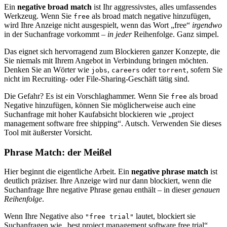
Ein
negative broad match
ist Ihr aggressivstes, alles umfassendes
Werkzeug. Wenn Sie
als broad match negative hinzufügen,
free
wird Ihre Anzeige nicht ausgespielt, wenn das Wort „free“
irgendwo
in der Suchanfrage vorkommt –
in jeder
Reihenfolge. Ganz simpel.
Das eignet sich hervorragend zum Blockieren ganzer Konzepte, die
Sie niemals mit Ihrem Angebot in Verbindung bringen möchten.
Denken Sie an Wörter wie
,
oder
, sofern Sie
jobs
careers
torrent
nicht im Recruiting- oder File-Sharing-Geschäft tätig sind.
Die Gefahr? Es ist ein Vorschlaghammer. Wenn Sie
als broad
free
Negative hinzufügen, können Sie möglicherweise auch eine
Suchanfrage mit hoher Kaufabsicht blockieren wie „project
management software free shipping“. Autsch. Verwenden Sie dieses
Tool mit äußerster Vorsicht.
Phrase Match: der Meißel
Hier beginnt die eigentliche Arbeit. Ein
negative phrase match
ist
deutlich präziser. Ihre Anzeige wird nur dann blockiert, wenn die
Suchanfrage Ihre negative Phrase genau enthält – in dieser
genauen
Reihenfolge
.
Wenn Ihre Negative also
lautet, blockiert sie
"free trial"
Suchanfragen wie „best project management software free trial“,