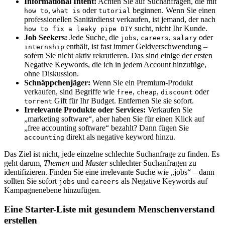
Informational Intent:
Achten Sie auf Suchanfragen, die mit
,
oder
beginnen. Wenn Sie einen
how to
what is
tutorial
professionellen Sanitärdienst verkaufen, ist jemand, der nach
sucht, nicht Ihr Kunde.
how to fix a leaky pipe DIY
Job Seekers:
Jede Suche, die
,
,
oder
jobs
careers
salary
enthält, ist fast immer Geldverschwendung –
internship
sofern Sie nicht aktiv rekrutieren. Das sind einige der ersten
Negative Keywords, die ich in jedem Account hinzufüge,
ohne Diskussion.
Schnäppchenjäger:
Wenn Sie ein Premium-Produkt
verkaufen, sind Begriffe wie
,
,
oder
free
cheap
discount
Gift für Ihr Budget. Entfernen Sie sie sofort.
torrent
Irrelevante Produkte oder Services:
Verkaufen Sie
„marketing software“, aber haben Sie für einen Klick auf
„free accounting software“ bezahlt? Dann fügen Sie
direkt als negative keyword hinzu.
accounting
Das Ziel ist nicht, jede einzelne schlechte Suchanfrage zu finden. Es
geht darum,
Themen
und
Muster
schlechter Suchanfragen zu
identifizieren. Finden Sie eine irrelevante Suche wie „jobs“ – dann
sollten Sie sofort
und
als Negative Keywords auf
jobs
careers
Kampagnenebene hinzufügen.
Eine Starter-Liste mit gesundem Menschenverstand
erstellen