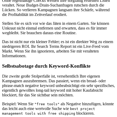
Ohne regelmäßige Checks werden Ihre sorgfältig erstellten Listen
veraltet. Neue Budget-Drain-Suchanfragen rutschen durch die
Lücken. So verlieren Kampagnen langsam ihre Schärfe, während
die Profitabilität im Zeitverlauf erodiert.
Stellen Sie es sich vor wie das Jäten in einem Garten. Sie können
Unkraut nicht einmal entfernen und erwarten, dass es für immer
wegbleibt. Sie brauchen daraus eine Routine.
Das ist nicht nur ein kleiner Fehler; es ist ein direkter Weg zu einem
niedrigeren ROI. Ihr Search Terms Report ist ein Live-Feed vom
Markt. Wenn Sie ihn ignorieren, arbeiten Sie mit veralteten
Informationen.
Selbstsabotage durch Keyword-Konflikte
Die zweite große Stolperfalle ist, versehentlich Ihre eigenen
Kampagnen auszubremsen. Das passiert, wenn ein broad- oder
phrase-match negative keyword unbeabsichtigt ein sehr spezifisches,
eigentlich gewolltes long-tail keyword mit hoher Kaufabsicht
blockiert, für das Sie sichtbar sein möchten.
Beispiel: Wenn Sie
als Negative hinzufügen, könnte
"free tools"
das leicht auch eine wertvolle Suche wie
best project
blockieren.
management tools with free shipping