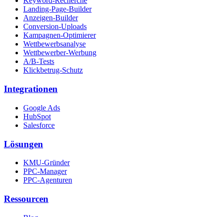
Keyword-Recherche
Landing-Page-Builder
Anzeigen-Builder
Conversion-Uploads
Kampagnen-Optimierer
Wettbewerbsanalyse
Wettbewerber-Werbung
A/B-Tests
Klickbetrug-Schutz
Integrationen
Google Ads
HubSpot
Salesforce
Lösungen
KMU-Gründer
PPC-Manager
PPC-Agenturen
Ressourcen