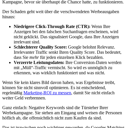
Kampagne, bevor sie überhaupt die Chance hatte, zu funktionieren.
Der Schaden geht weit über die verschwendeten Werbeausgaben
hinaus:
Niedrigere Click-Through Rate (CTR):
Wenn Ihre
Anzeigen bei den falschen Suchanfragen erscheinen, wird
nicht geklickt. Das signalisiert Google, dass Ihre Anzeigen
irrelevant sind.
Schlechterer Quality Score:
Google belohnt Relevanz.
Irrelevanter Traffic senkt Ihren Quality Score. Das bedeutet,
dass Sie
mehr
für jeden einzelnen Klick bezahlen.
Verzerrte Leistungsdaten:
Ihre Conversion-Daten werden
mit „Müll“-Traffic vermischt. So wird es unmöglich zu
erkennen, was wirklich funktioniert und was nicht.
Wenn Sie kein klares Bild davon haben, was Ergebnisse treibt,
können Sie nicht sinnvoll optimieren. Es ist entscheidend,
regelmäßig
Marketing-ROI zu messen
, damit Sie nicht einfach
weiter Geld verbrennen.
Ganz einfach: Negative Keywords sind die Türsteher Ihrer
Werbekampagne. Sie stehen am Eingang und weisen die Personen
höflich ab, die offensichtlich nicht zum Kaufen da sind.
Das ist inzwischen noch wichtiger geworden, da Googles Matching-