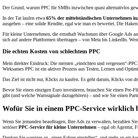
Der Grund, warum PPC für SMBs inzwischen quasi alternativlos geworde
In der Tat laufen etwa
65% der mittelständischen Unternehmen i
ausgeben – eine solide Rendite, egal wie man es bewertet. Die Hake
Für kleine Unternehmen, die ernsthaft Wachstum über Google Ads an
sich auf andere Plattformen übertragen – von Meta bis LinkedIn. We
Die echten Kosten von schlechtem PPC
Mein direkter Eindruck: Die meisten „einrichten und vergessen“-PPC
Wirksames PPC ist ein aktiver Prozess aus Testen, Lernen und Optimi
Das Ziel ist nicht nur, Klicks zu kaufen. Es geht darum, Klicks von
de
Bevor Sie einen einzigen Euro investieren, brauchen Sie einen Pre-Fl
gibt (und welche Warnsignale dazugehören) – und wie Sie einen Partne
Wofür Sie in einem PPC-Service wirklich 
Wenn Sie jemanden beauftragen, Ihre Ads zu verwalten, bezahlen Sie n
seriöser
PPC-Service für kleine Unternehmen
– egal ob Agentur, Fr
Denken Sie weniger an „einen Fahrer einstellen“, und mehr an ein k