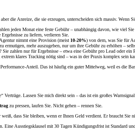
aber die Anreize, die sie erzeugen, unterscheiden sich massiv. Wenn Sie
zahlen jeden Monat eine feste Gebühr – unabhängig davon, wie viel Sie 
Ergebnisse zu liefern, verlieren Sie.
 Agentur nimmt eine Provision (meist
10-20%
) von dem, was Sie für Ad
azu ermutigen, mehr auszugeben, nur um ihre Gebühr zu erhöhen – selb
 Sie zahlen nur für Ergebnisse – etwa eine Gebühr pro Lead oder ein Pr
d extrem klares Tracking nötig sind – was in der Praxis komplex sein ka
n Performance-Anteil. Das ist häufig ein guter Mittelweg, weil es die B
e“ Verträge. Lassen Sie mich direkt sein – das ist ein großes Warnsignal
trag
zu pressen, laufen Sie. Nicht gehen – rennen Sie.
Er weiß, dass Sie bleiben, wenn er Ihnen Geld verdient. Er braucht Sie n
n. Eine Ausstiegsklausel mit 30 Tagen Kündigungsfrist ist Standard und 