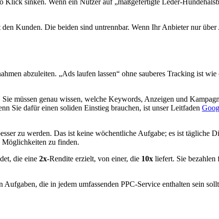
o Klick sinken. Wenn ein Nutzer auf „maßgefertigte Leder-Hundehalsbänd
gt den Kunden. Die beiden sind untrennbar. Wenn Ihr Anbieter nur übe
ahmen abzuleiten. „Ads laufen lassen“ ohne sauberes Tracking ist wie e
. Sie müssen genau wissen, welche Keywords, Anzeigen und Kampagnen 
n Sie dafür einen soliden Einstieg brauchen, ist unser Leitfaden
Googl
besser zu werden. Das ist keine wöchentliche Aufgabe; es ist tägliche
Möglichkeiten zu finden.
det, die eine
2x
-Rendite erzielt, von einer, die
10x
liefert. Sie bezahlen 
n Aufgaben, die in jedem umfassenden PPC-Service enthalten sein sollt