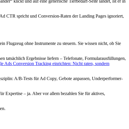
er“ klickt und auf eine generische Tierbedarf-Seite landet, ist er in
r Ad CTR spricht und Conversion-Raten der Landing Pages ignoriert,
in Flugzeug ohne Instrumente zu steuern. Sie wissen nicht, ob Sie
tatsächlich Ergebnisse liefern – Telefonate, Formularausfüllungen,
e Ads Conversion Tracking einrichten: Nicht raten, sondern
 Disziplin: A/B-Tests für Ad Copy, Gebote anpassen, Underperformer-
für Expertise – ja. Aber vor allem bezahlen Sie für aktives,
en.