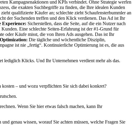
kreten Kampagnenaktionen und KPIs verbindet. Ohne Strategie werfen
zess, die exakten Suchbegriffe zu finden, die Ihre idealen Kunden
eht qualifizierte Käufer an; schlechte zieht Schaufensterbummler an
ht der Suchenden treffen und den Klick verdienen. Das Ad ist Ihr
 Experience:
Sicherstellen, dass die Seite, auf die ein Nutzer nach
en Kunden. Eine schlechte Seiten-Erfahrung ist der #1-Grund für
e oder Käufe misst, die von Ihren Ads ausgehen. Das ist Ihr
Optimization:
Die tägliche und wöchentliche Disziplin,
ne ist nie „fertig“. Kontinuierliche Optimierung ist es, die aus
tet lediglich Klicks. Und Ihr Unternehmen verdient mehr als das.
h kosten – und wozu verpflichten Sie sich dabei konkret?
urutschen.
berechnen. Wenn Sie hier etwas falsch machen, kann Ihr
hen und genau wissen, worauf Sie achten müssen, welche Fragen Sie