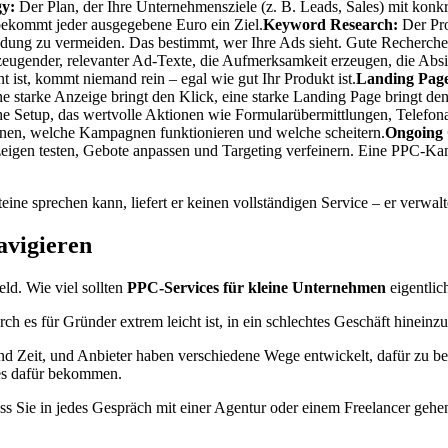
y:
Der Plan, der Ihre Unternehmensziele (z. B. Leads, Sales) mit kon
bekommt jeder ausgegebene Euro ein Ziel.
Keyword Research:
Der Pro
ng zu vermeiden. Das bestimmt, wer Ihre Ads sieht. Gute Recherche zi
ugender, relevanter Ad-Texte, die Aufmerksamkeit erzeugen, die Absic
nt ist, kommt niemand rein – egal wie gut Ihr Produkt ist.
Landing Page
Eine starke Anzeige bringt den Klick, eine starke Landing Page bringt d
e Setup, das wertvolle Aktionen wie Formularübermittlungen, Telefonat
nnen, welche Kampagnen funktionieren und welche scheitern.
Ongoing 
gen testen, Gebote anpassen und Targeting verfeinern. Eine PPC-Kampag
eine sprechen kann, liefert er keinen vollständigen Service – er verwal
avigieren
eld. Wie viel sollten
PPC-Services für kleine Unternehmen
eigentlic
ch es für Gründer extrem leicht ist, in ein schlechtes Geschäft hineinz
 und Zeit, und Anbieter haben verschiedene Wege entwickelt, dafür zu 
tes dafür bekommen.
ass Sie in jedes Gespräch mit einer Agentur oder einem Freelancer ge