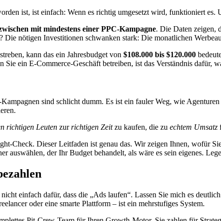
n ist, ist einfach: Wenn es richtig umgesetzt wird, funktioniert es. U
nzwischen mit mindestens einer PPC-Kampagne
. Die Daten zeigen,
n? Die nötigen Investitionen schwanken stark: Die monatlichen Werbe
streben, kann das ein Jahresbudget von
$108.000 bis $120.000
bedeuten
nn Sie ein E-Commerce-Geschäft betreiben, ist das Verständnis dafür,
-Kampagnen sind schlicht dumm. Es ist ein fauler Weg, wie Agenturen
eren.
n richtigen Leuten
zur
richtigen Zeit
zu kaufen, die zu
echtem Umsatz
f
ight-Check. Dieser Leitfaden ist genau das. Wir zeigen Ihnen, wofür Si
r auswählen, der Ihr Budget behandelt, als wäre es sein eigenes. Lege
bezahlen
icht einfach dafür, dass die „Ads laufen“. Lassen Sie mich es deutlich 
eelancer oder eine smarte Plattform – ist ein mehrstufiges System.
omplettes Pit-Crew-Team für Ihren Growth-Motor. Sie zahlen für Strate