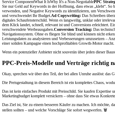
Service ComponentWhat It IsWhy It's a Non-Negotiable
PPC Strateg
Sie nur Geld auf Keywords in der Hoffnung, dass etwas „klebt“. So 
verwenden, und Negative Keywords zu identifizieren, um Verschwendu
und verschwendet Ihr Budget.
Ad Copywriting:
Das Schreiben überze
digitales Schaufensterschild. Wenn es langweilig, unklar oder irreleva
dem Klick landet, schnell, relevant ist und Conversions erleichtert. 
verschwendete Werbeausgaben.
Conversion Tracking:
Das technisch
Navigationssystem. Ohne es fliegen Sie blind und können nicht erke
Leistungsdaten zu analysieren und Verbesserungen umzusetzen – Anzei
einer soliden Kampagne einen hochprofitablen Growth-Motor macht.
Wenn ein potenzieller Anbieter nicht souverän über jeden dieser Baust
PPC-Preis-Modelle und Verträge richtig n
Okay, sprechen wir über den Teil, der bei allen Unruhe auslöst: das G
Die Preisgestaltung in diesem Bereich ist ein komplettes Chaos, wodur
Das ist kein einfaches Produkt mit Preisschild. Sie kaufen Expertise
Marketingbudget komplett versickern – ohne dass Sie etwas Konkre
Das Ziel ist, Sie zu einem besseren Käufer zu machen. Ich möchte, d
stellen sollten – und welche Vorschläge Sie sofort wegwerfen. 🗑️