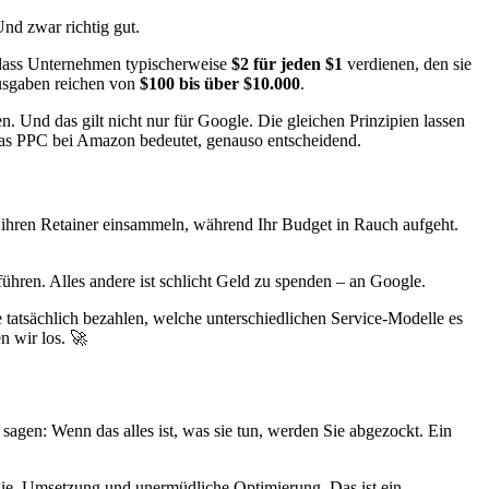
nd zwar richtig gut.
 dass Unternehmen typischerweise
$2 für jeden $1
verdienen, den sie
ausgaben reichen von
$100 bis über $10.000
.
. Und das gilt nicht nur für Google. Die gleichen Prinzipien lassen
 was PPC bei Amazon bedeutet, genauso entscheidend.
 ihren Retainer einsammeln, während Ihr Budget in Rauch aufgeht.
ühren. Alles andere ist schlicht Geld zu spenden – an Google.
e tatsächlich bezahlen, welche unterschiedlichen Service-Modelle es
n wir los. 🚀
sagen: Wenn das alles ist, was sie tun, werden Sie abgezockt. Ein
gie, Umsetzung und unermüdliche Optimierung. Das ist ein