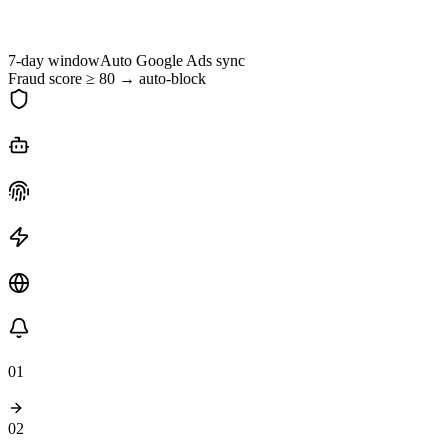
no interaction
62
7-day
window
Auto
Google Ads sync
Fraud score ≥ 80 → auto-block
01
02