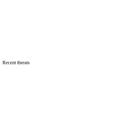
Recent threats
91.234.•••.12
🇷🇺
repeat clicker
VPN
94
185.220.•••.41
🇩🇪
zero scroll
hosting IP
87
45.155.•••.89
🇺🇸