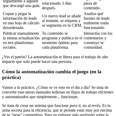
seguimiento a alguien
relacionado 3 días
pieza de
que descargó una guía.
después.
contenido.
Copiar y pegar la
Analiza qué
Un nuevo lead se añade
información de leads
fuentes de leads
al instante, se etiqueta y
en una hoja de cálculo
realmente están
se segmenta en tu CRM.
desordenada.
funcionando.
Publicar manualmente
Tu contenido se
Interactúa con los
la misma actualización
programa y publica en el
comentarios y
en tres plataformas
momento óptimo para
construye tu
sociales.
cada plataforma.
comunidad.
¿Ves el patrón? La automatización te libera para el trabajo de alto
impacto que solo puede hacer una persona.
Cómo la automatización cambia el juego (en la
práctica)
Vamos a lo práctico. ¿Cómo se ve esto en el día a día? Se trata de
convertir esas tareas manuales tediosas en flujos de trabajo eficientes
y automatizados que simplemente... funcionan.
Se trata de crear un sistema que funcione
para ti
, no al revés. Es tu
arma secreta para la eficiencia, que te permite estar muy por encima
de tu “peso” competitivo. Para un enfoque más profundo sobre la