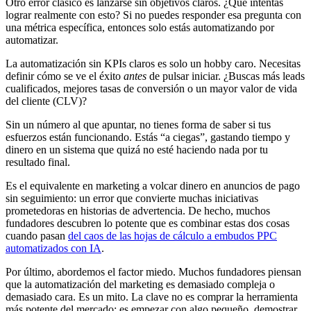
Otro error clásico es lanzarse sin objetivos claros. ¿Qué intentas
lograr realmente con esto? Si no puedes responder esa pregunta con
una métrica específica, entonces solo estás automatizando por
automatizar.
La automatización sin KPIs claros es solo un hobby caro. Necesitas
definir cómo se ve el éxito
antes
de pulsar iniciar. ¿Buscas más leads
cualificados, mejores tasas de conversión o un mayor valor de vida
del cliente (CLV)?
Sin un número al que apuntar, no tienes forma de saber si tus
esfuerzos están funcionando. Estás “a ciegas”, gastando tiempo y
dinero en un sistema que quizá no esté haciendo nada por tu
resultado final.
Es el equivalente en marketing a volcar dinero en anuncios de pago
sin seguimiento: un error que convierte muchas iniciativas
prometedoras en historias de advertencia. De hecho, muchos
fundadores descubren lo potente que es combinar estas dos cosas
cuando pasan
del caos de las hojas de cálculo a embudos PPC
automatizados con IA
.
Por último, abordemos el factor miedo. Muchos fundadores piensan
que la automatización del marketing es demasiado compleja o
demasiado cara. Es un mito. La clave no es comprar la herramienta
más potente del mercado; es empezar con algo pequeño, demostrar