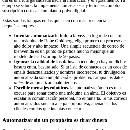
día es una ruta garantizada hacia la frustración y el agotamiento. Tu
equipo se satura, la implementación se atasca y terminas con otra
suscripción costosa acumulando polvo digital.
Estas son las trampas en las que caen con más frecuencia las
pequeñas empresas:
Intentar automatizarlo todo a la vez.
en lugar de construir
una máquina de Rube Goldberg, elige primero un proceso de
alto dolor y alto impacto. Una simple secuencia de correo de
bienvenida es un punto de partida mucho mejor que un
modelo de lead scoring de 50 pasos.
Ignorar la calidad de los datos.
en tecnología hay un dicho:
basura entra, basura sale. Si tu lista de contactos es un caos de
emails desactualizados y nombres incorrectos, tu divulgación
automatizada solo amplificará el problema. Limpia tus datos
antes
de automatizar cualquier cosa.
Escribir mensajes robóticos.
la automatización no es una
excusa para sonar como una máquina sin alma. El objetivo es
escalar la comunicación personal, no eliminarla. Si tus correos
automatizados suenan a jerga corporativa, alienarás a los
clientes con los que intentas conectar.
Automatizar sin un propósito es tirar dinero