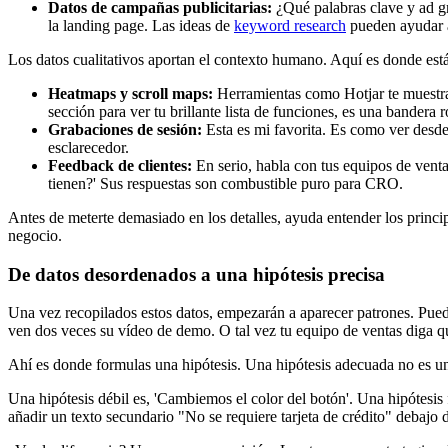
Datos de campañas publicitarias:
¿Qué palabras clave y ad gr
la landing page. Las ideas de
keyword research
pueden ayudar a
Los datos cualitativos aportan el contexto humano. Aquí es donde está
Heatmaps y scroll maps:
Herramientas como Hotjar te muestran
sección para ver tu brillante lista de funciones, es una bandera 
Grabaciones de sesión:
Esta es mi favorita. Es como ver desde
esclarecedor.
Feedback de clientes:
En serio, habla con tus equipos de venta
tienen?' Sus respuestas son combustible puro para CRO.
Antes de meterte demasiado en los detalles, ayuda entender los princ
negocio.
De datos desordenados a una hipótesis precisa
Una vez recopilados estos datos, empezarán a aparecer patrones. Puede
ven dos veces su vídeo de demo. O tal vez tu equipo de ventas diga q
Ahí es donde formulas una hipótesis. Una hipótesis adecuada no es u
Una hipótesis débil es, 'Cambiemos el color del botón'. Una hipótesis
añadir un texto secundario "No se requiere tarjeta de crédito" debajo 