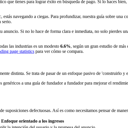
ítico que tienes para lograr éxito en búsqueda de pago. Si lo haces bien
c, estás navegando a ciegas. Para profundizar, nuestra guía sobre una c
 serio.
tu anuncio. Si no lo hace de forma clara e inmediata, no solo pierdes 
todas las industrias es un modesto
6.6%
, según un gran estudio de más
nding page statistics
para ver cómo se compara.
te distinta. Se trata de pasar de un enfoque pasivo de 'construirlo y es
 genéricos a una guía de fundador a fundador para mejorar el rendimie
 de suposiciones defectuosas. Así es como necesitamos pensar de manera
Enfoque orientado a los ingresos
lir la intención del usuario y la promesa del anuncio.