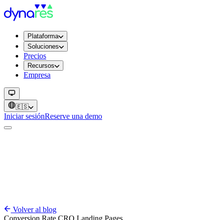
Plataforma
Soluciones
Precios
Recursos
Empresa
🇪🇸
Iniciar sesión
Reserve una demo
Volver al blog
Conversion Rate
CRO
Landing Pages