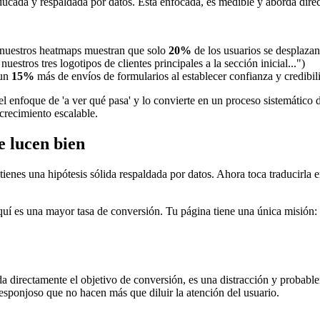
educada y respaldada por datos. Está enfocada, es medible y aborda dir
 nuestros heatmaps muestran que solo
20%
de los usuarios se desplazan 
estros tres logotipos de clientes principales a la sección inicial...")
 un
15%
más de envíos de formularios al establecer confianza y credibil
 del enfoque de 'a ver qué pasa' y lo convierte en un proceso sistemátic
 crecimiento escalable.
e lucen bien
enes una hipótesis sólida respaldada por datos. Ahora toca traducirla 
í es una mayor tasa de conversión. Tu página tiene una única misión: c
da directamente el objetivo de conversión, es una distracción y probab
esponjoso que no hacen más que diluir la atención del usuario.