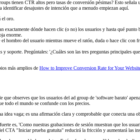
oups tienen CTR altos pero tasas de conversión pésimas? Esto señala u
 identificar desajustes de intención que a menudo empiezan aquí.
 el oro.
 exactamente dónde hacen clic (o no) los usuarios y hasta qué punto ba
roja enorme.
 el hombro del usuario mientras mueve el ratón, duda o hace clic con 
s y soporte. Pregúntales: '¿Cuáles son las tres preguntas principales q
ipios más amplios de
How to Improve Conversion Rate for Your Websit
 que observes que los usuarios del ad group de 'software barato' apenas
ue todo el mundo se confunde con los precios.
na idea vaga; es una afirmación clara y comprobable que conecta una o
 fuerte es, 'Como nuestras grabaciones de sesión muestran que los usuari
del CTA "Iniciar prueba gratuita" reducirá la fricción y aumentará las i