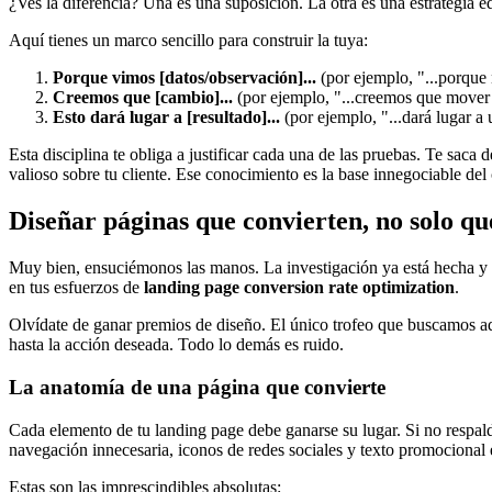
¿Ves la diferencia? Una es una suposición. La otra es una estrategia 
Aquí tienes un marco sencillo para construir la tuya:
Porque vimos [datos/observación]...
(por ejemplo, "...porque
Creemos que [cambio]...
(por ejemplo, "...creemos que mover nu
Esto dará lugar a [resultado]...
(por ejemplo, "...dará lugar a
Esta disciplina te obliga a justificar cada una de las pruebas. Te saca
valioso sobre tu cliente. Ese conocimiento es la base innegociable del
Diseñar páginas que convierten, no solo qu
Muy bien, ensuciémonos las manos. La investigación ya está hecha y ti
en tus esfuerzos de
landing page conversion rate optimization
.
Olvídate de ganar premios de diseño. El único trofeo que buscamos aqu
hasta la acción deseada. Todo lo demás es ruido.
La anatomía de una página que convierte
Cada elemento de tu landing page debe ganarse su lugar. Si no respal
navegación innecesaria, iconos de redes sociales y texto promocional 
Estas son las imprescindibles absolutas: