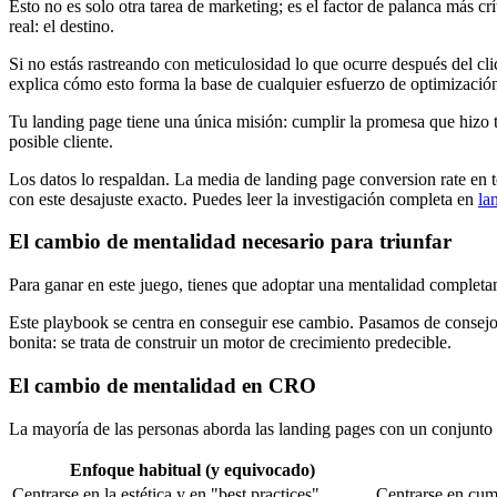
Esto no es solo otra tarea de marketing; es el factor de palanca más cr
real: el destino.
Si no estás rastreando con meticulosidad lo que ocurre después del cli
explica cómo esto forma la base de cualquier esfuerzo de optimización
Tu landing page tiene una única misión: cumplir la promesa que hizo 
posible cliente.
Los datos lo respaldan. La media de landing page conversion rate en 
con este desajuste exacto. Puedes leer la investigación completa en
la
El cambio de mentalidad necesario para triunfar
Para ganar en este juego, tienes que adoptar una mentalidad completamen
Este playbook se centra en conseguir ese cambio. Pasamos de consejos
bonita: se trata de construir un motor de crecimiento predecible.
El cambio de mentalidad en CRO
La mayoría de las personas aborda las landing pages con un conjunto
Enfoque habitual (y equivocado)
Centrarse en la estética y en "best practices".
Centrarse en cump