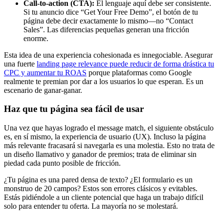
Call-to-action (CTA):
El lenguaje aquí debe ser consistente.
Si tu anuncio dice “Get Your Free Demo”, el botón de tu
página debe decir exactamente lo mismo—no “Contact
Sales”. Las diferencias pequeñas generan una fricción
enorme.
Esta idea de una experiencia cohesionada es innegociable. Asegurar
una fuerte
landing page relevance puede reducir de forma drástica tu
CPC y aumentar tu ROAS
porque plataformas como Google
realmente te premian por dar a los usuarios lo que esperan. Es un
escenario de ganar-ganar.
Haz que tu página sea fácil de usar
Una vez que hayas logrado el message match, el siguiente obstáculo
es, en sí mismo, la experiencia de usuario (UX). Incluso la página
más relevante fracasará si navegarla es una molestia. Esto no trata de
un diseño llamativo y ganador de premios; trata de eliminar sin
piedad cada punto posible de fricción.
¿Tu página es una pared densa de texto? ¿El formulario es un
monstruo de 20 campos? Estos son errores clásicos y evitables.
Estás pidiéndole a un cliente potencial que haga un trabajo difícil
solo para entender tu oferta. La mayoría no se molestará.