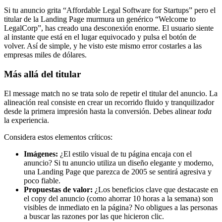
Si tu anuncio grita “Affordable Legal Software for Startups” pero el
titular de la Landing Page murmura un genérico “Welcome to
LegalCorp”, has creado una desconexión enorme. El usuario siente
al instante que está en el lugar equivocado y pulsa el botón de
volver. Así de simple, y he visto este mismo error costarles a las
empresas miles de dólares.
Más allá del titular
El message match no se trata solo de repetir el titular del anuncio. La
alineación real consiste en crear un recorrido fluido y tranquilizador
desde la primera impresión hasta la conversión. Debes alinear
toda
la experiencia.
Considera estos elementos críticos:
Imágenes:
¿El estilo visual de tu página encaja con el
anuncio? Si tu anuncio utiliza un diseño elegante y moderno,
una Landing Page que parezca de 2005 se sentirá agresiva y
poco fiable.
Propuestas de valor:
¿Los beneficios clave que destacaste en
el copy del anuncio (como ahorrar 10 horas a la semana) son
visibles de inmediato en la página? No obligues a las personas
a buscar las razones por las que hicieron clic.