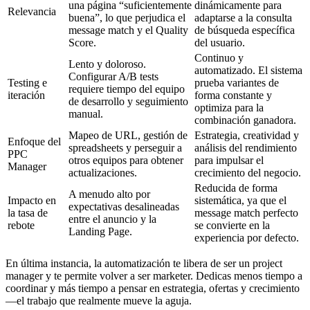
una página “suficientemente
dinámicamente para
Relevancia
buena”, lo que perjudica el
adaptarse a la consulta
message match y el Quality
de búsqueda específica
Score.
del usuario.
Continuo y
Lento y doloroso.
automatizado. El sistema
Configurar A/B tests
Testing e
prueba variantes de
requiere tiempo del equipo
iteración
forma constante y
de desarrollo y seguimiento
optimiza para la
manual.
combinación ganadora.
Mapeo de URL, gestión de
Estrategia, creatividad y
Enfoque del
spreadsheets y perseguir a
análisis del rendimiento
PPC
otros equipos para obtener
para impulsar el
Manager
actualizaciones.
crecimiento del negocio.
Reducida de forma
A menudo alto por
Impacto en
sistemática, ya que el
expectativas desalineadas
la tasa de
message match perfecto
entre el anuncio y la
rebote
se convierte en la
Landing Page.
experiencia por defecto.
En última instancia, la automatización te libera de ser un project
manager y te permite volver a ser marketer. Dedicas menos tiempo a
coordinar y más tiempo a pensar en estrategia, ofertas y crecimiento
—el trabajo que realmente mueve la aguja.