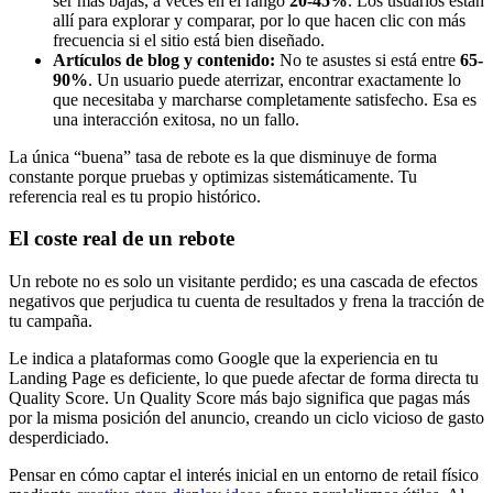
ser más bajas, a veces en el rango
20-45%
. Los usuarios están
allí para explorar y comparar, por lo que hacen clic con más
frecuencia si el sitio está bien diseñado.
Artículos de blog y contenido:
No te asustes si está entre
65-
90%
. Un usuario puede aterrizar, encontrar exactamente lo
que necesitaba y marcharse completamente satisfecho. Esa es
una interacción exitosa, no un fallo.
La única “buena” tasa de rebote es la que disminuye de forma
constante porque pruebas y optimizas sistemáticamente. Tu
referencia real es tu propio histórico.
El coste real de un rebote
Un rebote no es solo un visitante perdido; es una cascada de efectos
negativos que perjudica tu cuenta de resultados y frena la tracción de
tu campaña.
Le indica a plataformas como Google que la experiencia en tu
Landing Page es deficiente, lo que puede afectar de forma directa tu
Quality Score. Un Quality Score más bajo significa que pagas más
por la misma posición del anuncio, creando un ciclo vicioso de gasto
desperdiciado.
Pensar en cómo captar el interés inicial en un entorno de retail físico