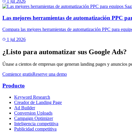
1 jul 2026
Las mejores herramientas de automatización PPC pa
Compara las mejores herramientas de automatización PPC para equipo
1 jul 2026
¿Listo para automatizar sus Google Ads?
Únase a cientos de empresas que generan landing pages y anuncios p
Comience gratis
Reserve una demo
Producto
Keyword Research
Creador de Landing Page
Ad Builder
Conversion Uploads
Campaign Optimizer
Inteligencia competitiva
Publicidad competitiva