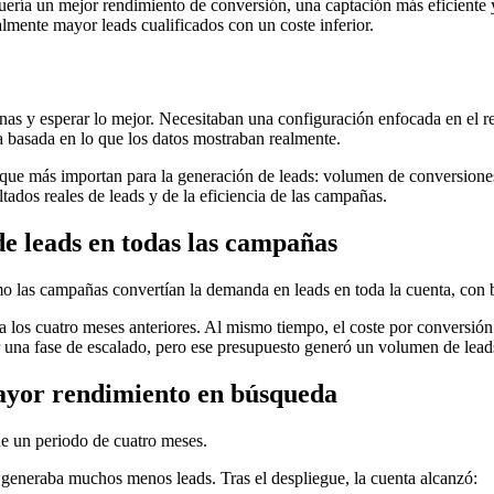
quería un mejor rendimiento de conversión, una captación más eficient
almente mayor leads cualificados con un coste inferior.
ginas y esperar lo mejor. Necesitaban una configuración enfocada en el r
 basada en lo que los datos mostraban realmente.
 que más importan para la generación de leads: volumen de conversiones,
ltados reales de leads y de la eficiencia de las campañas.
e leads en todas las campañas
mo las campañas convertían la demanda en leads en toda la cuenta, con 
 a los cuatro meses anteriores. Al mismo tiempo, el coste por conversió
r una fase de escalado, pero ese presupuesto generó un volumen de leads
mayor rendimiento en búsqueda
de un periodo de cuatro meses.
 generaba muchos menos leads. Tras el despliegue, la cuenta alcanzó: