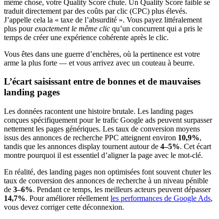
même chose, votre Quality Score chute. Un Quality Score faible se
traduit directement par des coûts par clic (CPC) plus élevés.
J’appelle cela la « taxe de l’absurdité ». Vous payez littéralement
plus pour
exactement le même clic
qu’un concurrent qui a pris le
temps de créer une expérience cohérente après le clic.
Vous êtes dans une guerre d’enchères, où la pertinence est votre
arme la plus forte — et vous arrivez avec un couteau à beurre.
L’écart saisissant entre de bonnes et de mauvaises
landing pages
Les données racontent une histoire brutale. Les landing pages
conçues spécifiquement pour le trafic Google ads peuvent surpasser
nettement les pages génériques. Les taux de conversion moyens
issus des annonces de recherche PPC atteignent environ
10,9%
,
tandis que les annonces display tournent autour de
4–5%
. Cet écart
montre pourquoi il est essentiel d’aligner la page avec le mot-clé.
En réalité, des landing pages non optimisées font souvent chuter les
taux de conversion des annonces de recherche à un niveau pénible
de
3–6%
. Pendant ce temps, les meilleurs acteurs peuvent dépasser
14,7%
. Pour améliorer réellement
les performances de Google Ads
,
vous devez corriger cette déconnexion.