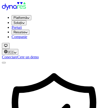
Platformă
Soluții
Prețuri
Resurse
Companie
🇷🇴
Conectare
Cere un demo