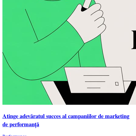
Atinge adevăratul succes al campaniilor de marketing
de performanță