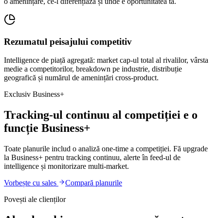
o amenințare, ce-l diferențiază și unde e oportunitatea ta.
Rezumatul peisajului competitiv
Intelligence de piață agregată: market cap-ul total al rivalilor, vârsta
medie a competitorilor, breakdown pe industrie, distribuție
geografică și numărul de amenințări cross-product.
Exclusiv Business+
Tracking-ul continuu al competiției e o
funcție Business+
Toate planurile includ o analiză one-time a competiției. Fă upgrade
la Business+ pentru tracking continuu, alerte în feed-ul de
intelligence și monitorizare multi-market.
Vorbește cu sales
Compară planurile
Povești ale clienților