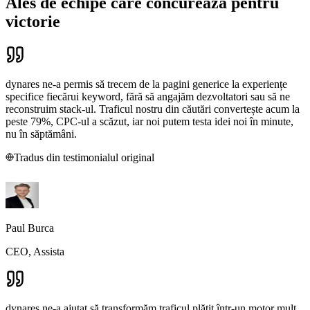
Ales de echipe care concurează pentru
victorie
dynares ne-a permis să trecem de la pagini generice la experiențe
specifice fiecărui keyword, fără să angajăm dezvoltatori sau să ne
reconstruim stack-ul. Traficul nostru din căutări convertește acum la
peste 79%, CPC-ul a scăzut, iar noi putem testa idei noi în minute,
nu în săptămâni.
Tradus din testimonialul original
Paul Burca
CEO, Assista
dynares ne-a ajutat să transformăm traficul plătit într-un motor mult