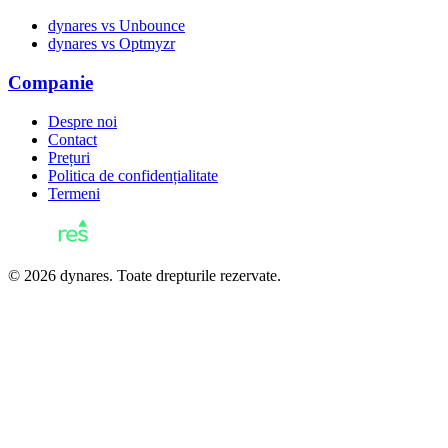
dynares vs Unbounce
dynares vs Optmyzr
Companie
Despre noi
Contact
Prețuri
Politica de confidențialitate
Termeni
© 2026 dynares. Toate drepturile rezervate.