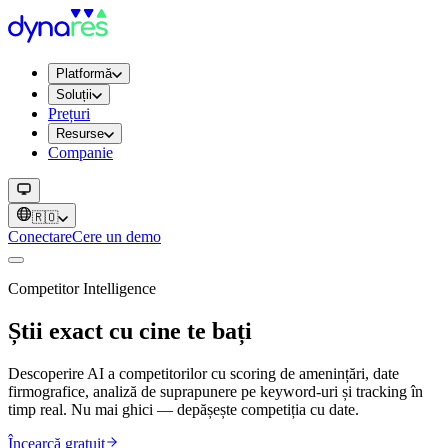
Platformă
Soluții
Prețuri
Resurse
Companie
🇷🇴
Conectare
Cere un demo
Competitor Intelligence
Știi exact cu cine te bați
Descoperire AI a competitorilor cu scoring de amenințări, date
firmografice, analiză de suprapunere pe keyword-uri și tracking în
timp real. Nu mai ghici — depășește competiția cu date.
Încearcă gratuit