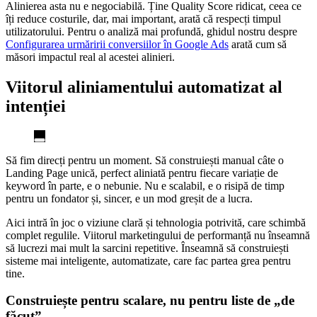
Alinierea asta nu e negociabilă. Ține Quality Score ridicat, ceea ce
îți reduce costurile, dar, mai important, arată că respecți timpul
utilizatorului. Pentru o analiză mai profundă, ghidul nostru despre
Configurarea urmăririi conversiilor în Google Ads
arată cum să
măsori impactul real al acestei alinieri.
Viitorul aliniamentului automatizat al
intenției
Să fim direcți pentru un moment. Să construiești manual câte o
Landing Page unică, perfect aliniată pentru fiecare variație de
keyword în parte, e o nebunie. Nu e scalabil, e o risipă de timp
pentru un fondator și, sincer, e un mod greșit de a lucra.
Aici intră în joc o viziune clară și tehnologia potrivită, care schimbă
complet regulile. Viitorul marketingului de performanță nu înseamnă
să lucrezi mai mult la sarcini repetitive. Înseamnă să construiești
sisteme mai inteligente, automatizate, care fac partea grea pentru
tine.
Construiește pentru scalare, nu pentru liste de „de
făcut”