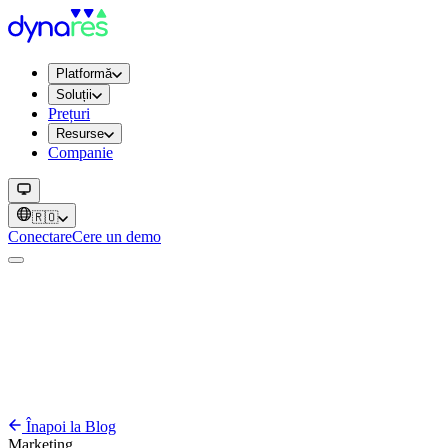
Platformă
Soluții
Prețuri
Resurse
Companie
🇷🇴
Conectare
Cere un demo
Înapoi la Blog
Marketing