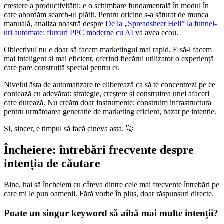
creștere a productivității; e o schimbare fundamentală în modul în
care abordăm search-ul plătit. Pentru oricine s-a săturat de munca
manuală, analiza noastră despre
De la „Spreadsheet Hell” la funnel-
uri automate: fluxuri PPC moderne cu AI
va avea ecou.
Obiectivul nu e doar să facem marketingul mai rapid. E să-l facem
mai inteligent și mai eficient, oferind fiecărui utilizator o experiență
care pare construită special pentru el.
Nivelul ăsta de automatizare te eliberează ca să te concentrezi pe ce
contează cu adevărat: strategie, creștere și construirea unei afaceri
care durează. Nu creăm doar instrumente; construim infrastructura
pentru următoarea generație de marketing eficient, bazat pe intenție.
Și, sincer, e timpul să facă cineva asta. 🚀
Încheiere: întrebări frecvente despre
intenția de căutare
Bine, hai să încheiem cu câteva dintre cele mai frecvente întrebări pe
care mi le pun oamenii. Fără vorbe în plus, doar răspunsuri directe.
Poate un singur keyword să aibă mai multe intenții?