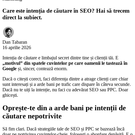
Care este intenția de căutare în SEO? Hai să trecem
direct la subiect.
Dan Tabaran
16 aprilie 2026
Intenția de căutare e limbajul secret dintre tine și clienții tăi. E
„motivul” din spatele cuvintelor pe care oamenii le tastează în
Google
și, sincer, contează enorm.
Dacă o citești corect, faci diferența dintre a atrage clienți care chiar
sunt interesați și a arde bani pe trafic care dispare în câteva secunde.
Dacă nu te uiți la intenție, nu faci cu adevărat SEO sau PPC. Doar
ghicești.
Oprește-te din a arde bani pe intenții de
căutare nepotrivite
Să fim clari. Dacă strategiile tale de SEO și PPC se bazează încă
doar pe potrivirea cuvintelor-cheie, folosești o abordare depășită. E o