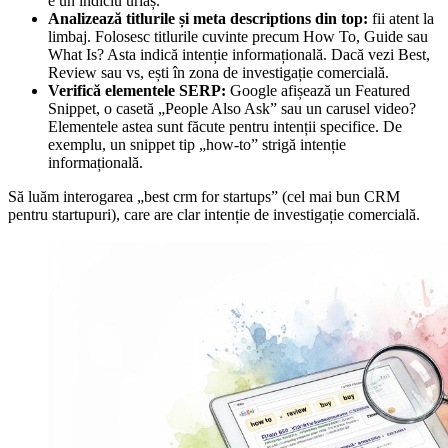
e un indiciu uriaș.
Analizează titlurile și meta descriptions din top:
fii atent la
limbaj. Folosesc titlurile cuvinte precum How To, Guide sau
What Is? Asta indică intenție informațională. Dacă vezi Best,
Review sau vs, ești în zona de investigație comercială.
Verifică elementele SERP:
Google afișează un Featured
Snippet, o casetă „People Also Ask” sau un carusel video?
Elementele astea sunt făcute pentru intenții specifice. De
exemplu, un snippet tip „how-to” strigă intenție
informațională.
Să luăm interogarea „best crm for startups” (cel mai bun CRM
pentru startupuri), care are clar intenție de investigație comercială.