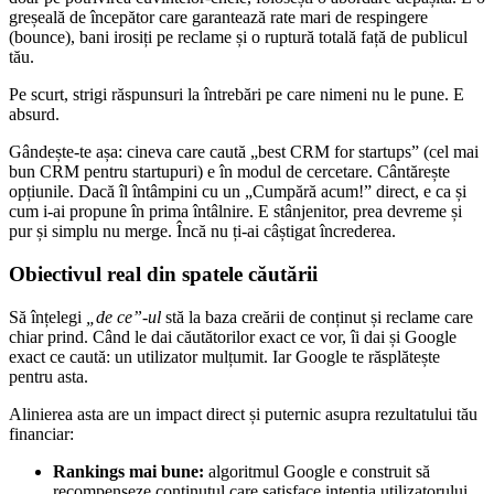
greșeală de începător care garantează rate mari de respingere
(bounce), bani irosiți pe reclame și o ruptură totală față de publicul
tău.
Pe scurt, strigi răspunsuri la întrebări pe care nimeni nu le pune. E
absurd.
Gândește-te așa: cineva care caută „best CRM for startups” (cel mai
bun CRM pentru startupuri) e în modul de cercetare. Cântărește
opțiunile. Dacă îl întâmpini cu un „Cumpără acum!” direct, e ca și
cum i-ai propune în prima întâlnire. E stânjenitor, prea devreme și
pur și simplu nu merge. Încă nu ți-ai câștigat încrederea.
Obiectivul real din spatele căutării
Să înțelegi
„de ce”-ul
stă la baza creării de conținut și reclame care
chiar prind. Când le dai căutătorilor exact ce vor, îi dai și Google
exact ce caută: un utilizator mulțumit. Iar Google te răsplătește
pentru asta.
Alinierea asta are un impact direct și puternic asupra rezultatului tău
financiar:
Rankings mai bune:
algoritmul Google e construit să
recompenseze conținutul care satisface intenția utilizatorului.