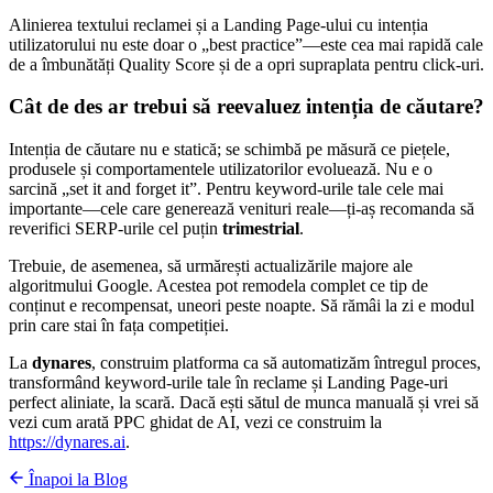
Alinierea textului reclamei și a Landing Page-ului cu intenția
utilizatorului nu este doar o „best practice”—este cea mai rapidă cale
de a îmbunătăți Quality Score și de a opri supraplata pentru click-uri.
Cât de des ar trebui să reevaluez intenția de căutare?
Intenția de căutare nu e statică; se schimbă pe măsură ce piețele,
produsele și comportamentele utilizatorilor evoluează. Nu e o
sarcină „set it and forget it”. Pentru keyword-urile tale cele mai
importante—cele care generează venituri reale—ți-aș recomanda să
reverifici SERP-urile cel puțin
trimestrial
.
Trebuie, de asemenea, să urmărești actualizările majore ale
algoritmului Google. Acestea pot remodela complet ce tip de
conținut e recompensat, uneori peste noapte. Să rămâi la zi e modul
prin care stai în fața competiției.
La
dynares
, construim platforma ca să automatizăm întregul proces,
transformând keyword-urile tale în reclame și Landing Page-uri
perfect aliniate, la scară. Dacă ești sătul de munca manuală și vrei să
vezi cum arată PPC ghidat de AI, vezi ce construim la
https://dynares.ai
.
Înapoi la Blog