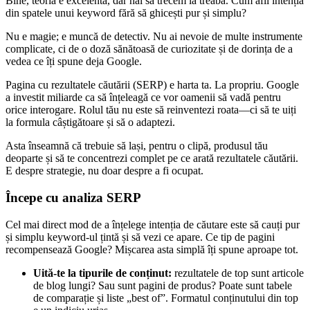
Bine, teoria e excelentă, dar hai să trecem la treabă. Cum afli intenția
din spatele unui keyword fără să ghicești pur și simplu?
Nu e magie; e muncă de detectiv. Nu ai nevoie de multe instrumente
complicate, ci de o doză sănătoasă de curiozitate și de dorința de a
vedea ce îți spune deja Google.
Pagina cu rezultatele căutării (SERP) e harta ta. La propriu. Google
a investit miliarde ca să înțeleagă ce vor oamenii să vadă pentru
orice interogare. Rolul tău nu este să reinventezi roata—ci să te uiți
la formula câștigătoare și să o adaptezi.
Asta înseamnă că trebuie să lași, pentru o clipă, produsul tău
deoparte și să te concentrezi complet pe ce arată rezultatele căutării.
E despre strategie, nu doar despre a fi ocupat.
Începe cu analiza SERP
Cel mai direct mod de a înțelege intenția de căutare este să cauți pur
și simplu keyword-ul țintă și să vezi ce apare. Ce tip de pagini
recompensează Google? Mișcarea asta simplă îți spune aproape tot.
Uită-te la tipurile de conținut:
rezultatele de top sunt articole
de blog lungi? Sau sunt pagini de produs? Poate sunt tabele
de comparație și liste „best of”. Formatul conținutului din top