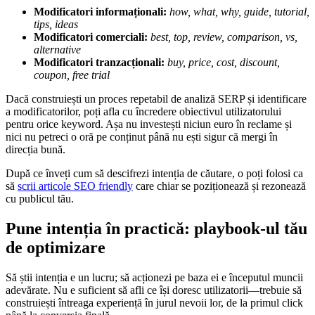
Modificatori informaționali:
how, what, why, guide, tutorial,
tips, ideas
Modificatori comerciali:
best, top, review, comparison, vs,
alternative
Modificatori tranzacționali:
buy, price, cost, discount,
coupon, free trial
Dacă construiești un proces repetabil de analiză SERP și identificare
a modificatorilor, poți afla cu încredere obiectivul utilizatorului
pentru orice keyword. Așa nu investești niciun euro în reclame și
nici nu petreci o oră pe conținut până nu ești sigur că mergi în
direcția bună.
După ce înveți cum să descifrezi intenția de căutare, o poți folosi ca
să
scrii articole SEO friendly
care chiar se poziționează și rezonează
cu publicul tău.
Pune intenția în practică: playbook-ul tău
de optimizare
Să știi intenția e un lucru; să acționezi pe baza ei e începutul muncii
adevărate. Nu e suficient să afli ce își doresc utilizatorii—trebuie să
construiești întreaga experiență în jurul nevoii lor, de la primul click