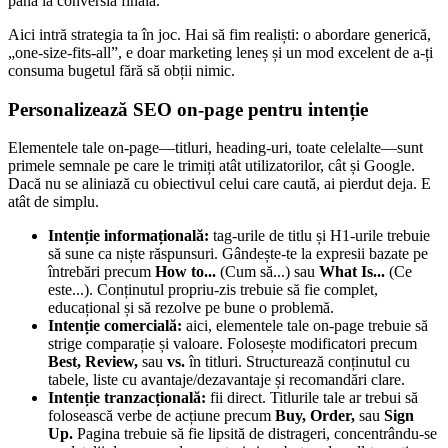
până la conversia finală.
Aici intră strategia ta în joc. Hai să fim realiști: o abordare generică,
„one-size-fits-all”, e doar marketing leneș și un mod excelent de a-ți
consuma bugetul fără să obții nimic.
Personalizează SEO on-page pentru intenție
Elementele tale on-page—titluri, heading-uri, toate celelalte—sunt
primele semnale pe care le trimiți atât utilizatorilor, cât și Google.
Dacă nu se aliniază cu obiectivul celui care caută, ai pierdut deja. E
atât de simplu.
Intenție informațională:
tag-urile de titlu și H1-urile trebuie
să sune ca niște răspunsuri. Gândește-te la expresii bazate pe
întrebări precum
How to...
(Cum să...) sau
What Is...
(Ce
este...). Conținutul propriu-zis trebuie să fie complet,
educațional și să rezolve pe bune o problemă.
Intenție comercială:
aici, elementele tale on-page trebuie să
strige comparație și valoare. Folosește modificatori precum
Best, Review,
sau
vs.
în titluri. Structurează conținutul cu
tabele, liste cu avantaje/dezavantaje și recomandări clare.
Intenție tranzacțională:
fii direct. Titlurile tale ar trebui să
folosească verbe de acțiune precum
Buy, Order,
sau
Sign
Up.
Pagina trebuie să fie lipsită de distrageri, concentrându-se