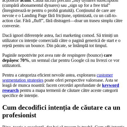
acționeze
acum
. Caută lucruri precum „buy dynares subscription”
(cumpără abonamentul dynares) sau „sign up for a free trial”
(înregistrează-te pentru o probă gratuită). Conținutul de care are
nevoie e o Landing Page fără fricțiune, optimizată, cu un call-to-
action clar. Fără „fluff”, fără distrageri—doar un traseu simplu către
conversie.
Dacă ignori diferențele astea, faci marketing comod. Să trimiți un
utilizator cu intenție comercială către o pagină generică de start e o
rețetă pentru un bounce. Din păcate, se întâmplă tot timpul.
Paginile nepotrivite pot avea rate de respingere (bounce)
care
depășesc 70%
, un semnal clar pentru Google că nu livrezi ce vor
utilizatorii.
Pentru a categoriza eficient nevoile astea, explorarea
customer
segmentation strategies
poate oferi perspective valoroase. Asta se
leagă de munca noastră: facem cercetări aprofundate de
keyword
research
pentru a mapa termenii de căutare către aceste categorii
specifice de intenție.
Cum decodifici intenția de căutare ca un
profesionist