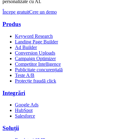
personalizate cu AI.
Începe gratuit
Cere un demo
Produs
Keyword Research
Landing Page Builder
Ad Builder
Conversion Uploads
Campaign Optimizer
Competitor Intelligence
Publicitate concurențială
Teste A/B
Protecție fraudă click
Integrări
Google Ads
HubSpot
Salesforce
Soluții