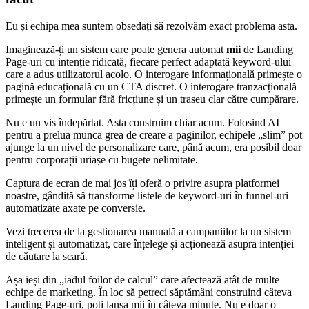
Eu și echipa mea suntem obsedați să rezolvăm exact problema asta.
Imaginează-ți un sistem care poate genera automat
mii
de Landing
Page-uri cu intenție ridicată, fiecare perfect adaptată keyword-ului
care a adus utilizatorul acolo. O interogare informațională primește o
pagină educațională cu un CTA discret. O interogare tranzacțională
primește un formular fără fricțiune și un traseu clar către cumpărare.
Nu e un vis îndepărtat. Asta construim chiar acum. Folosind AI
pentru a prelua munca grea de creare a paginilor, echipele „slim” pot
ajunge la un nivel de personalizare care, până acum, era posibil doar
pentru corporații uriașe cu bugete nelimitate.
Captura de ecran de mai jos îți oferă o privire asupra platformei
noastre, gândită să transforme listele de keyword-uri în funnel-uri
automatizate axate pe conversie.
Vezi trecerea de la gestionarea manuală a campaniilor la un sistem
inteligent și automatizat, care înțelege și acționează asupra intenției
de căutare la scară.
Așa ieși din „iadul foilor de calcul” care afectează atât de multe
echipe de marketing. În loc să petreci săptămâni construind câteva
Landing Page-uri, poți lansa mii în câteva minute. Nu e doar o