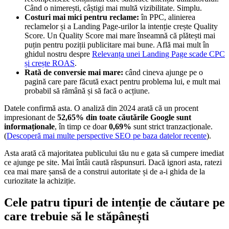
Când o nimerești, câștigi mai multă vizibilitate. Simplu.
Costuri mai mici pentru reclame:
în PPC, alinierea
reclamelor și a Landing Page-urilor la intenție crește Quality
Score. Un Quality Score mai mare înseamnă că plătești mai
puțin pentru poziții publicitare mai bune. Află mai mult în
ghidul nostru despre
Relevanța unei Landing Page scade CPC
și crește ROAS
.
Rată de conversie mai mare:
când cineva ajunge pe o
pagină care pare făcută exact pentru problema lui, e mult mai
probabil să rămână și să facă o acțiune.
Datele confirmă asta. O analiză din 2024 arată că un procent
impresionant de
52,65% din toate căutările Google sunt
informaționale
, în timp ce doar
0,69%
sunt strict tranzacționale.
(
Descoperă mai multe perspective SEO pe baza datelor recente
).
Asta arată că majoritatea publicului tău nu e gata să cumpere imediat
ce ajunge pe site. Mai întâi caută răspunsuri. Dacă ignori asta, ratezi
cea mai mare șansă de a construi autoritate și de a-i ghida de la
curiozitate la achiziție.
Cele patru tipuri de intenție de căutare pe
care trebuie să le stăpânești