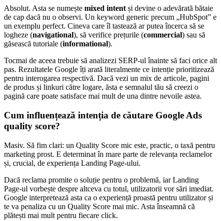
Absolut. Asta se numește
mixed intent
și devine o adevărată bătaie
de cap dacă nu o observi. Un keyword generic precum „HubSpot” e
un exemplu perfect. Cineva care îl tastează ar putea încerca să se
logheze (
navigational
), să verifice prețurile (
commercial
) sau să
găsească tutoriale (
informational
).
Tocmai de aceea trebuie să analizezi SERP-ul înainte să faci orice alt
pas. Rezultatele Google îți arată literalmente ce intenție prioritizează
pentru interogarea respectivă. Dacă vezi un mix de articole, pagini
de produs și linkuri către logare, ăsta e semnalul tău să creezi o
pagină care poate satisface mai mult de una dintre nevoile astea.
Cum influențează intenția de căutare Google Ads
quality score?
Masiv. Să fim clari: un Quality Score mic este, practic, o taxă pentru
marketing prost. E determinat în mare parte de relevanța reclamelor
și, crucial, de experiența Landing Page-ului.
Dacă reclama promite o soluție pentru o problemă, iar Landing
Page-ul vorbește despre altceva cu totul, utilizatorii vor sări imediat.
Google interpretează asta ca o experiență proastă pentru utilizator și
te va penaliza cu un Quality Score mai mic. Asta înseamnă că
plătești mai mult pentru fiecare click.