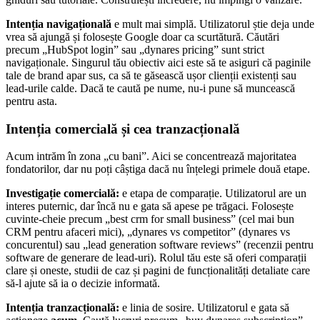
Intenția navigațională
e mult mai simplă. Utilizatorul știe deja unde
vrea să ajungă și folosește Google doar ca scurtătură. Căutări
precum „HubSpot login” sau „dynares pricing” sunt strict
navigaționale. Singurul tău obiectiv aici este să te asiguri că paginile
tale de brand apar sus, ca să te găsească ușor clienții existenți sau
lead-urile calde. Dacă te caută pe nume, nu-i pune să muncească
pentru asta.
Intenția comercială și cea tranzacțională
Acum intrăm în zona „cu bani”. Aici se concentrează majoritatea
fondatorilor, dar nu poți câștiga dacă nu înțelegi primele două etape.
Investigație comercială:
e etapa de comparație. Utilizatorul are un
interes puternic, dar încă nu e gata să apese pe trăgaci. Folosește
cuvinte-cheie precum „best crm for small business” (cel mai bun
CRM pentru afaceri mici), „dynares vs competitor” (dynares vs
concurentul) sau „lead generation software reviews” (recenzii pentru
software de generare de lead-uri). Rolul tău este să oferi comparații
clare și oneste, studii de caz și pagini de funcționalități detaliate care
să-l ajute să ia o decizie informată.
Intenția tranzacțională:
e linia de sosire. Utilizatorul e gata să