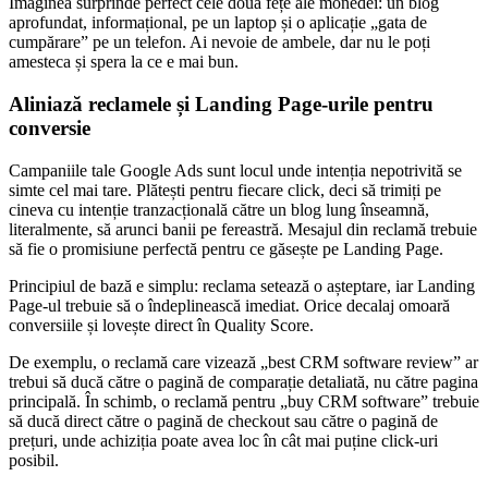
Imaginea surprinde perfect cele două fețe ale monedei: un blog
aprofundat, informațional, pe un laptop și o aplicație „gata de
cumpărare” pe un telefon. Ai nevoie de ambele, dar nu le poți
amesteca și spera la ce e mai bun.
Aliniază reclamele și Landing Page-urile pentru
conversie
Campaniile tale Google Ads sunt locul unde intenția nepotrivită se
simte cel mai tare. Plătești pentru fiecare click, deci să trimiți pe
cineva cu intenție tranzacțională către un blog lung înseamnă,
literalmente, să arunci banii pe fereastră. Mesajul din reclamă trebuie
să fie o promisiune perfectă pentru ce găsește pe Landing Page.
Principiul de bază e simplu: reclama setează o așteptare, iar Landing
Page-ul trebuie să o îndeplinească imediat. Orice decalaj omoară
conversiile și lovește direct în Quality Score.
De exemplu, o reclamă care vizează „best CRM software review” ar
trebui să ducă către o pagină de comparație detaliată, nu către pagina
principală. În schimb, o reclamă pentru „buy CRM software” trebuie
să ducă direct către o pagină de checkout sau către o pagină de
prețuri, unde achiziția poate avea loc în cât mai puține click-uri
posibil.