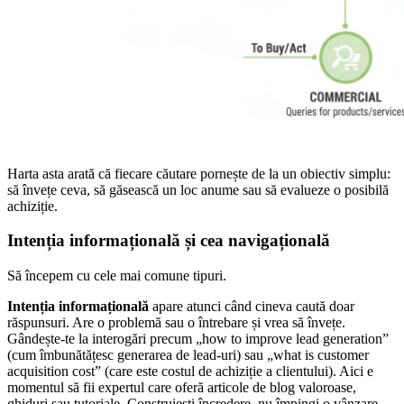
Harta asta arată că fiecare căutare pornește de la un obiectiv simplu:
să învețe ceva, să găsească un loc anume sau să evalueze o posibilă
achiziție.
Intenția informațională și cea navigațională
Să începem cu cele mai comune tipuri.
Intenția informațională
apare atunci când cineva caută doar
răspunsuri. Are o problemă sau o întrebare și vrea să învețe.
Gândește-te la interogări precum „how to improve lead generation”
(cum îmbunătățesc generarea de lead-uri) sau „what is customer
acquisition cost” (care este costul de achiziție a clientului). Aici e
momentul să fii expertul care oferă articole de blog valoroase,
ghiduri sau tutoriale. Construiești încredere, nu împingi o vânzare.