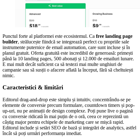
Punctul forte al platformei este ecosistemul. Ca
free landing page
builder
, strălucește fiindcă se integrează perfect cu propriile sale
instrumente puternice de email automation, care sunt incluse și în
planul gratuit. Oferta gratuită este incredibil de generoasă: primești
până la 10 landing pages, 500 abonați și 12.000 de emailuri lunare.
E mai mult decât suficient ca să testezi mai multe unghiuri de
campanie sau să susții o afacere aflată la început, fără să cheltuiești
nimic.
Caracteristici & limitări
Editorul drag-and-drop este simplu și intuitiv, concentrându-se pe
elemente de conversie precum formulare, countdown timers și pop-
up-uri, nu pe animații de design complexe. Poți pune live o pagină
cu conversie ridicată în mai puțin de o oră, ceea ce reprezintă un
câștig major pentru echipele de marketing care se mișcă rapid.
Editorul include și setări SEO de bază și integrări de analytics, astfel
încât să poți urmări performanța imediat.