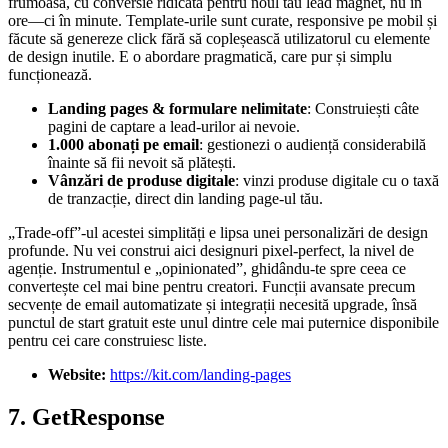
frumoasă, cu conversie ridicată pentru noul tău lead magnet, nu în
ore—ci în minute. Template-urile sunt curate, responsive pe mobil și
făcute să genereze click fără să copleșească utilizatorul cu elemente
de design inutile. E o abordare pragmatică, care pur și simplu
funcționează.
Landing pages & formulare nelimitate
: Construiești câte
pagini de captare a lead-urilor ai nevoie.
1.000 abonați pe email
: gestionezi o audiență considerabilă
înainte să fii nevoit să plătești.
Vânzări de produse digitale
: vinzi produse digitale cu o taxă
de tranzacție, direct din landing page-ul tău.
„Trade-off”-ul acestei simplități e lipsa unei personalizări de design
profunde. Nu vei construi aici designuri pixel-perfect, la nivel de
agenție. Instrumentul e „opinionated”, ghidându-te spre ceea ce
convertește cel mai bine pentru creatori. Funcții avansate precum
secvențe de email automatizate și integrații necesită upgrade, însă
punctul de start gratuit este unul dintre cele mai puternice disponibile
pentru cei care construiesc liste.
Website:
https://kit.com/landing-pages
7. GetResponse