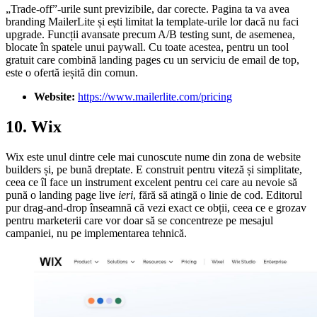
„Trade-off”-urile sunt previzibile, dar corecte. Pagina ta va avea
branding MailerLite și ești limitat la template-urile lor dacă nu faci
upgrade. Funcții avansate precum A/B testing sunt, de asemenea,
blocate în spatele unui paywall. Cu toate acestea, pentru un tool
gratuit care combină landing pages cu un serviciu de email de top,
este o ofertă ieșită din comun.
Website:
https://www.mailerlite.com/pricing
10. Wix
Wix este unul dintre cele mai cunoscute nume din zona de website
builders și, pe bună dreptate. E construit pentru viteză și simplitate,
ceea ce îl face un instrument excelent pentru cei care au nevoie să
pună o landing page live
ieri
, fără să atingă o linie de cod. Editorul
pur drag-and-drop înseamnă că vezi exact ce obții, ceea ce e grozav
pentru marketerii care vor doar să se concentreze pe mesajul
campaniei, nu pe implementarea tehnică.