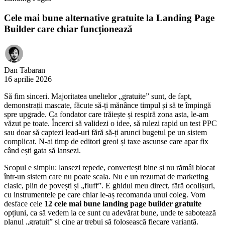
Cele mai bune alternative gratuite la Landing Page
Builder care chiar funcționează
Dan Tabaran
16 aprilie 2026
Să fim sinceri. Majoritatea uneltelor „gratuite” sunt, de fapt,
demonstrații mascate, făcute să-ți mănânce timpul și să te împingă
spre upgrade. Ca fondator care trăiește și respiră zona asta, le-am
văzut pe toate. Încerci să validezi o idee, să rulezi rapid un test PPC
sau doar să captezi lead-uri fără să-ți arunci bugetul pe un sistem
complicat. N-ai timp de editori greoi și taxe ascunse care apar fix
când ești gata să lansezi.
Scopul e simplu: lansezi repede, convertești bine și nu rămâi blocat
într-un sistem care nu poate scala. Nu e un rezumat de marketing
clasic, plin de povești și „fluff”. E ghidul meu direct, fără ocolișuri,
cu instrumentele pe care chiar le-aș recomanda unui coleg. Vom
desface cele
12 cele mai bune landing page builder gratuite
opțiuni, ca să vedem la ce sunt cu adevărat bune, unde te sabotează
planul „gratuit” și cine ar trebui să folosească fiecare variantă.