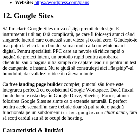
Website:
https://wordpress.com/plans
12. Google Sites
Să fim clari: Google Sites nu va câștiga premii de design. E
instrumentul utilitar, fără complicații, pe care îl folosești atunci când
singurele lucruri care contează sunt viteza și costul zero. Gândește-te
mai puțin la el ca la un builder și mai mult ca la un whiteboard
digital. Pentru specialiștii PPC care au nevoie să ridice rapid o
pagină de proiect intern, un prototip rapid pentru aprobarea
clientului sau o pagină ultra-simplă de captare lead-uri pentru un test
de campanie, e instant. Nu te ajută să construiești aici „flagship”-ul
brandului, dar validezi o idee în câteva minute.
Ca
free landing page builder
complet, punctul său forte este
integrarea perfectă cu ecosistemul Google Workspace. Dacă fluxul
tău de lucru există deja în Google Drive, Sheets și Forms, atunci
folosirea Google Sites se simte ca o extensie naturală. E perfect
pentru acele scenarii în care trebuie doar să pui rapid o pagină
funcțională pe un subdomeniu
chiar acum
, fără
sites.google.com
să scoți cardul sau să te ocupi de hosting.
Caracteristici & limitări