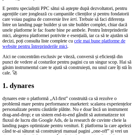
E pentru specialiștii PPC sătui să aștepte după dezvoltatori, pentru
agențiile care jonglează cu campaniile clienților și pentru fondatorii
care voiau pagina de conversie live
ieri
. Trebuie să faci diferența
între un landing page builder și un site builder complet, chiar dacă
unele platforme le fac foarte bine pe ambele. Pentru întreprinderile
mici, alegerea platformei potrivite e esențială, iar ca să te ajutăm să
decizi, poți consulta liste complete cu
cele mai bune platforme de
website pentru întreprinderile mici
.
Aici ne concentrăm exclusiv pe viteză, conversii și eficiență din
punct de vedere al costurilor pentru pagini cu un singur scop. Hai să
găsim instrumentul care te ajută să construiești, nu unul care îți stă în
cale. 🚀
1. dynares
dynares este o platformă „AI-first” construită ca să rezolve o
problemă mare pentru performance marketeri: scalarea experiențelor
personalizate pentru căutările plătite. Nu e doar încă un instrument
drag-and-drop; e un sistem end-to-end gândit să automatizeze tot
fluxul de lucru din Google Ads, de la research de cuvinte cheie la
landing pages optimizate pentru venituri. E platforma la care apelezi
când te-ai săturat să construiești manual pagini „one-off” și vrei un