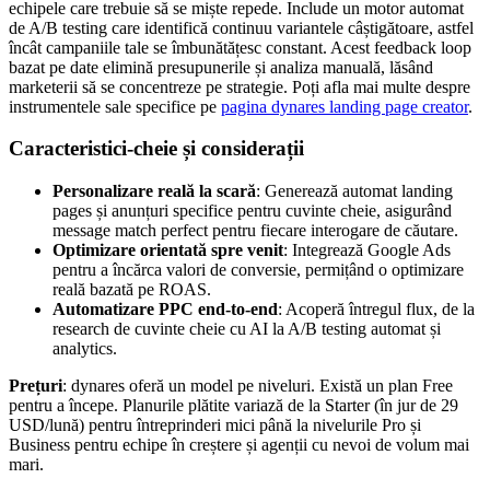
echipele care trebuie să se miște repede. Include un motor automat
de A/B testing care identifică continuu variantele câștigătoare, astfel
încât campaniile tale se îmbunătățesc constant. Acest feedback loop
bazat pe date elimină presupunerile și analiza manuală, lăsând
marketerii să se concentreze pe strategie. Poți afla mai multe despre
instrumentele sale specifice pe
pagina dynares landing page creator
.
Caracteristici-cheie și considerații
Personalizare reală la scară
: Generează automat landing
pages și anunțuri specifice pentru cuvinte cheie, asigurând
message match perfect pentru fiecare interogare de căutare.
Optimizare orientată spre venit
: Integrează Google Ads
pentru a încărca valori de conversie, permițând o optimizare
reală bazată pe ROAS.
Automatizare PPC end-to-end
: Acoperă întregul flux, de la
research de cuvinte cheie cu AI la A/B testing automat și
analytics.
Prețuri
: dynares oferă un model pe niveluri. Există un plan Free
pentru a începe. Planurile plătite variază de la Starter (în jur de 29
USD/lună) pentru întreprinderi mici până la nivelurile Pro și
Business pentru echipe în creștere și agenții cu nevoi de volum mai
mari.