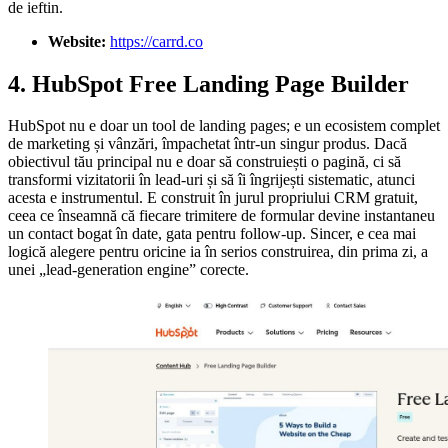
de ieftin.
Website:
https://carrd.co
4. HubSpot Free Landing Page Builder
HubSpot nu e doar un tool de landing pages; e un ecosistem complet
de marketing și vânzări, împachetat într-un singur produs. Dacă
obiectivul tău principal nu e doar să construiești o pagină, ci să
transformi vizitatorii în lead-uri și să îi îngrijești sistematic, atunci
acesta e instrumentul. E construit în jurul propriului CRM gratuit,
ceea ce înseamnă că fiecare trimitere de formular devine instantaneu
un contact bogat în date, gata pentru follow-up. Sincer, e cea mai
logică alegere pentru oricine ia în serios construirea, din prima zi, a
unei „lead-generation engine” corecte.