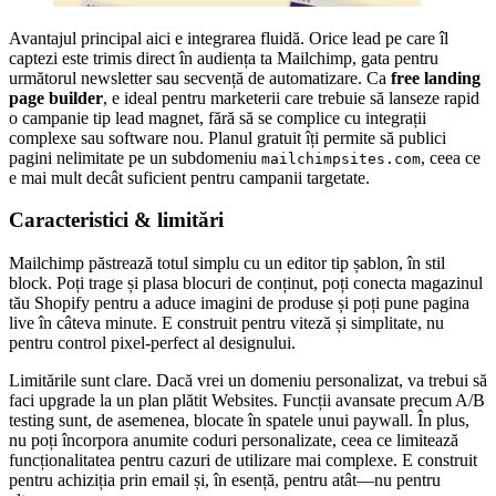
Avantajul principal aici e integrarea fluidă. Orice lead pe care îl
captezi este trimis direct în audiența ta Mailchimp, gata pentru
următorul newsletter sau secvență de automatizare. Ca
free landing
page builder
, e ideal pentru marketerii care trebuie să lanseze rapid
o campanie tip lead magnet, fără să se complice cu integrații
complexe sau software nou. Planul gratuit îți permite să publici
pagini nelimitate pe un subdomeniu
, ceea ce
mailchimpsites.com
e mai mult decât suficient pentru campanii targetate.
Caracteristici & limitări
Mailchimp păstrează totul simplu cu un editor tip șablon, în stil
block. Poți trage și plasa blocuri de conținut, poți conecta magazinul
tău Shopify pentru a aduce imagini de produse și poți pune pagina
live în câteva minute. E construit pentru viteză și simplitate, nu
pentru control pixel-perfect al designului.
Limitările sunt clare. Dacă vrei un domeniu personalizat, va trebui să
faci upgrade la un plan plătit Websites. Funcții avansate precum A/B
testing sunt, de asemenea, blocate în spatele unui paywall. În plus,
nu poți încorpora anumite coduri personalizate, ceea ce limitează
funcționalitatea pentru cazuri de utilizare mai complexe. E construit
pentru achiziția prin email și, în esență, pentru atât—nu pentru