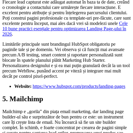
Fiecare lead capturat este adăugat automat în baza ta de date, creând
o cronologie a contactului care urmărește fiecare interacțiune. E
excelent pentru atribuție și pentru înțelegerea parcursului clientului.
Poți construi pagini profesionale cu template-uri pre-făcute, care sunt
excelente pentru început, mai ales dacă vrei să modelezi unele
Cele
10 bune practici esențiale pentru optimizarea Landing Page-ului în
2026
.
Limitările principale sunt brandingul HubSpot obligatoriu pe
paginile tale și pe domeniu. Vei observa și că funcții mai avansate
precum A/B testing, smart content și raportare personalizată sunt
blocate în spatele planului plătit Marketing Hub Starter.
Personalizarea designului e și ea mai puțin granulară decât la un tool
precum Webflow, punând accent pe viteză și integrare mai mult
decât pe control pixel-perfect.
Website:
https://www.hubspot.com/products/landing-pages
5. Mailchimp
Mailchimp e „gorila” din piața email marketing, dar landing page
builder-ul său e surprinzător de bun pentru ce este: un instrument
care îți crește lista de email. Nu încearcă să fie un site builder
complet. În schimb, e foarte concentrat pe crearea de pagini simple
și curate pentru captarea lead-urilor, promovarea unui produs sau