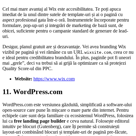
Cel mai mare avantaj al Wix este accesibilitatea. Te poți apuca
imediat de la unul dintre sutele de template-uri și ai o pagină cu
aspect profesional gata într-o oră. Instrumentele încorporate pentru
formulare, pop-up-uri și integrări de marketing de bază sunt, de
obicei, suficiente pentru o campanie standard de generare de lead-
uri.
Desigur, planul gratuit are și dezavantaje. Vei avea branding Wix
vizibil pe pagină și vei rămâne cu un URL
, ceea ce nu
wixsite.com
e ideal pentru credibilitatea brandului. În plus, paginile pot fi uneori
mai „grele”, deci va trebui să ai grijă la optimizare ca să protejezi
Quality Score-ul din PPC.
Website:
https://www.wix.com
11. WordPress.com
WordPress.com este versiunea găzduită, simplificată a software-ului
open-source care pune în mișcare o mare parte din internet. Pentru
echipele care sunt deja familiare cu ecosistemul WordPress, folosirea
lui ca
free landing page builder
e ceva natural. Folosește editorul
intuitiv pe blocuri (Gutenberg), care îți permite să construiești
layout-uri combinând blocuri și template-uri de pagină pre-făcute,