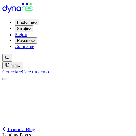
Platformă
Soluții
Prețuri
Resurse
Companie
🇷🇴
Conectare
Cere un demo
Înapoi la Blog
Landing Pages