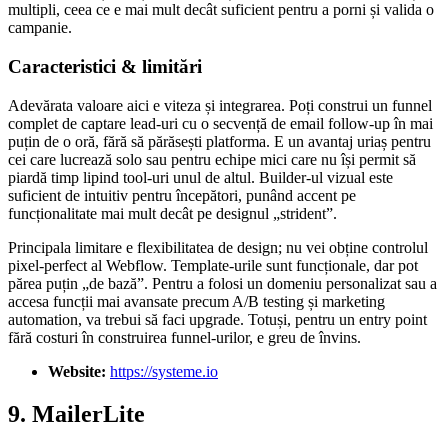
multipli, ceea ce e mai mult decât suficient pentru a porni și valida o
campanie.
Caracteristici & limitări
Adevărata valoare aici e viteza și integrarea. Poți construi un funnel
complet de captare lead-uri cu o secvență de email follow-up în mai
puțin de o oră, fără să părăsești platforma. E un avantaj uriaș pentru
cei care lucrează solo sau pentru echipe mici care nu își permit să
piardă timp lipind tool-uri unul de altul. Builder-ul vizual este
suficient de intuitiv pentru începători, punând accent pe
funcționalitate mai mult decât pe designul „strident”.
Principala limitare e flexibilitatea de design; nu vei obține controlul
pixel-perfect al Webflow. Template-urile sunt funcționale, dar pot
părea puțin „de bază”. Pentru a folosi un domeniu personalizat sau a
accesa funcții mai avansate precum A/B testing și marketing
automation, va trebui să faci upgrade. Totuși, pentru un entry point
fără costuri în construirea funnel-urilor, e greu de învins.
Website:
https://systeme.io
9. MailerLite