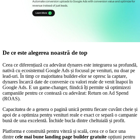
De ce este alegerea noastră de top
Ceea ce diferențiază cu adevărat dynares este integrarea sa profundă,
nativă cu ecosistemul Google Ads și focusul pe venituri, nu doar pe
lead-uri. În timp ce majoritatea builder-elor se opresc la captare,
dynares încarcă date de conversie cu valori reale de venit înapoi în
Google Ads. E un game-changer, fiindcă îți permite să optimizezi
campaniile pentru ce contează cu adevărat: Return on Ad Spend
(ROAS).
Capacitatea de a genera o pagină unică pentru fiecare cuvânt cheie și
apoi de a optimiza pentru venituri reale e exact ce separă o campanie
bună de una excelentă. Închide bucla dintre cheltuială și profit.
Platforma e construită pentru viteză și scală, ceea ce o face una
dintre
cele mai bune landing page builder gratuite
opțiuni pentru