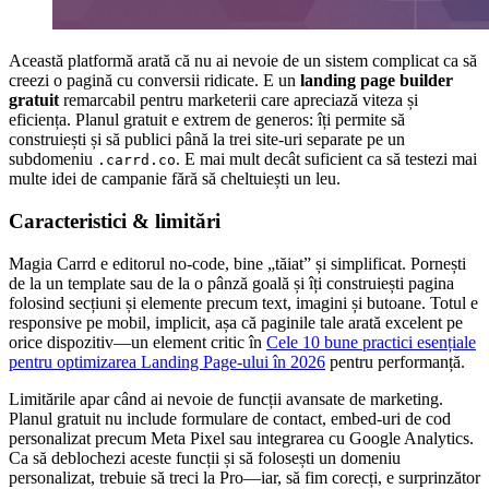
Această platformă arată că nu ai nevoie de un sistem complicat ca să
creezi o pagină cu conversii ridicate. E un
landing page builder
gratuit
remarcabil pentru marketerii care apreciază viteza și
eficiența. Planul gratuit e extrem de generos: îți permite să
construiești și să publici până la trei site-uri separate pe un
subdomeniu
. E mai mult decât suficient ca să testezi mai
.carrd.co
multe idei de campanie fără să cheltuiești un leu.
Caracteristici & limitări
Magia Carrd e editorul no-code, bine „tăiat” și simplificat. Pornești
de la un template sau de la o pânză goală și îți construiești pagina
folosind secțiuni și elemente precum text, imagini și butoane. Totul e
responsive pe mobil, implicit, așa că paginile tale arată excelent pe
orice dispozitiv—un element critic în
Cele 10 bune practici esențiale
pentru optimizarea Landing Page-ului în 2026
pentru performanță.
Limitările apar când ai nevoie de funcții avansate de marketing.
Planul gratuit nu include formulare de contact, embed-uri de cod
personalizat precum Meta Pixel sau integrarea cu Google Analytics.
Ca să deblochezi aceste funcții și să folosești un domeniu
personalizat, trebuie să treci la Pro—iar, să fim corecți, e surprinzător