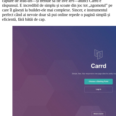
captare de lead-uri—și trebuie să fie live
ieri
—atunci Carrd e
răspunsul. E incredibil de simplu și scoate din joc tot „zgomotul” pe
care îl găsești la builder-ele mai complexe. Sincer, e instrumentul
perfect când ai nevoie doar să pui online repede o pagină simplă și
eficientă, fără bătăi de cap.