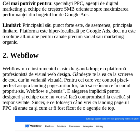
Cel mai potrivit pentru
: specialiști PPC, agenții de digital
marketing și echipe de creștere SMB orientate spre maximizarea
performanței din bugetul lor de Google Ads.
Limitări
: Principalul său punct forte este, de asemenea, principala
limitare. Platforma este hiper-focalizată pe Google Ads, deci nu este
o soluție all-in-one pentru canale precum social sau marketing
organic.
2. Webflow
Webflow nu e instrumentul clasic drag-and-drop; e o platformă
profesionistă de visual web design. Gândește-te la ea ca la scrierea
de cod, dar în variantă vizuală. Pentru cei care vor control pixel-
perfect asupra landing pages-urilor lor, fără să se încurce în codul
propriu-zis, Webflow e „bestia”. E alegerea implicită pentru
designeri și echipe care nu vor să facă compromisuri la estetică și
responsivitate. Sincer, e ce folosești când vrei ca landing page-ul
PPC să arate ca și cum ar fi fost făcut de o agenție de top.