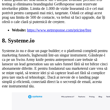
testing și eliminarea brandingului GetResponse sunt rezervate
nivelurilor plătite. Limita de 1.000 de vizite înseamnă că e cel mai
potrivit pentru campanii mai mici, targetate. Odată ce atingi acest
prag sau limita de 500 de contacte, va trebui să faci upgrade, dar îți
oferă o cale clară și puternică de creștere.
Website:
https://www.getresponse.com/pricing/free
8. Systeme.io
Systeme.io nu e doar un page builder; e o platformă completă pentru
marketing funnels, înghesuită într-un singur instrument. Gândește-l
ca pe un Swiss Army knife pentru antreprenori care trebuie să
lanseze un lead generation sau un sales funnel fără să tot bifeze cinci
abonamente diferite. E pentru fondatorul sau marketerul care vrea să
se miște rapid, să testeze idei și să capteze lead-uri fără să complice
prea tare stack-ul tehnologic. Dacă ai nevoie de o landing page
simplă și eficientă, conectată direct la o secvență de email, acesta
este instrumentul tău.