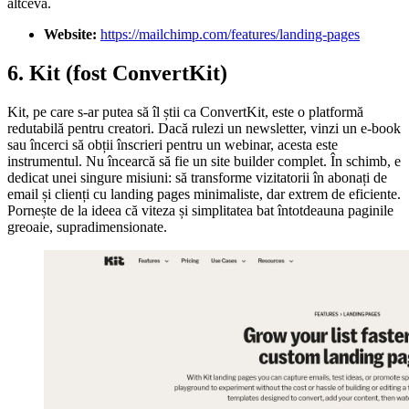
altceva.
Website:
https://mailchimp.com/features/landing-pages
6. Kit (fost ConvertKit)
Kit, pe care s-ar putea să îl știi ca ConvertKit, este o platformă
redutabilă pentru creatori. Dacă rulezi un newsletter, vinzi un e-book
sau încerci să obții înscrieri pentru un webinar, acesta este
instrumentul. Nu încearcă să fie un site builder complet. În schimb, e
dedicat unei singure misiuni: să transforme vizitatorii în abonați de
email și clienți cu landing pages minimaliste, dar extrem de eficiente.
Pornește de la ideea că viteza și simplitatea bat întotdeauna paginile
greoaie, supradimensionate.