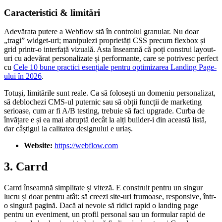
Caracteristici & limitări
Adevărata putere a Webflow stă în controlul granular. Nu doar
„tragi” widget-uri; manipulezi proprietăți CSS precum flexbox și
grid printr-o interfață vizuală. Asta înseamnă că poți construi layout-
uri cu adevărat personalizate și performante, care se potrivesc perfect
cu
Cele 10 bune practici esențiale pentru optimizarea Landing Page-
ului în 2026
.
Totuși, limitările sunt reale. Ca să folosești un domeniu personalizat,
să deblochezi CMS-ul puternic sau să obții funcții de marketing
serioase, cum ar fi A/B testing, trebuie să faci upgrade. Curba de
învățare e și ea mai abruptă decât la alți builder-i din această listă,
dar câștigul la calitatea designului e uriaș.
Website:
https://webflow.com
3. Carrd
Carrd înseamnă simplitate și viteză. E construit pentru un singur
lucru și doar pentru atât: să creezi site-uri frumoase, responsive, într-
o singură pagină. Dacă ai nevoie să ridici rapid o landing page
pentru un eveniment, un profil personal sau un formular rapid de