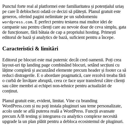
Punctul forte real al platformei este familiaritatea și potențialul uriaș
pe care îl deblochezi odată ce decizi să plătești. Planul gratuit este
generos, oferind pagini nelimitate pe un subdomeniu
. E perfect pentru testarea mai multor idei de
wordpress.com
campanie sau pentru clienți care au nevoie doar de ceva simplu, gata
de funcționare, fără bătaia de cap a propriului hosting. Primești
editorul de bază și analytics de bază, suficient pentru a începe.
Caracteristici & limitări
Editorul pe blocuri este mai puternic decât cred oamenii. Poți crea
layout-uri tip landing page combinând blocuri, setând secțiuni cu
lățime completă și ascunzând elemente precum header și footer ca să
reduci distragerile. E o abordare pragmatică, care rezolvă treaba fără
o curbă de învățare abruptă, ceea ce face ușor transferul către clienți
sau către membri ai echipei non-tehnice pentru actualizări de
conținut.
Planul gratuit este, evident, limitat. Vine cu branding
WordPress.com și nu poți instala pluginuri sau teme personalizate,
acolo unde se află puterea reală a WordPress. Funcții avansate
precum A/B testing și integrarea cu analytics complexe necesită
upgrade la un plan plătit pentru a debloca ecosistemul de pluginuri.