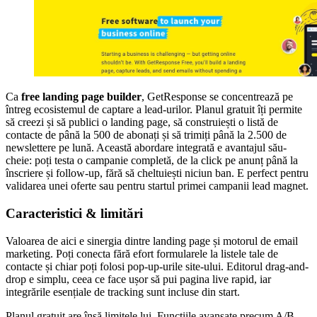
Ca
free landing page builder
, GetResponse se concentrează pe
întreg ecosistemul de captare a lead-urilor. Planul gratuit îți permite
să creezi și să publici o landing page, să construiești o listă de
contacte de până la 500 de abonați și să trimiți până la 2.500 de
newslettere pe lună. Această abordare integrată e avantajul său-
cheie: poți testa o campanie completă, de la click pe anunț până la
înscriere și follow-up, fără să cheltuiești niciun ban. E perfect pentru
validarea unei oferte sau pentru startul primei campanii lead magnet.
Caracteristici & limitări
Valoarea de aici e sinergia dintre landing page și motorul de email
marketing. Poți conecta fără efort formularele la listele tale de
contacte și chiar poți folosi pop-up-urile site-ului. Editorul drag-and-
drop e simplu, ceea ce face ușor să pui pagina live rapid, iar
integrările esențiale de tracking sunt incluse din start.
Planul gratuit are însă limitele lui. Funcțiile avansate precum A/B