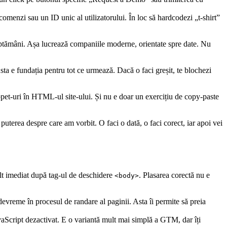
omenzi sau un ID unic al utilizatorului. În loc să hardcodezi „t-shirt”
n săptămâni. Așa lucrează companiile moderne, orientate spre date. Nu
ta e fundația pentru tot ce urmează. Dacă o faci greșit, te blochezi
ppet-uri în HTML-ul site-ului. Și nu e doar un exercițiu de copy-paste
 puterea despre care am vorbit. O faci o dată, o faci corect, iar apoi vei
alt imediat după tag-ul de deschidere
. Plasarea corectă nu e
<body>
evreme în procesul de randare al paginii. Asta îi permite să preia
JavaScript dezactivat. E o variantă mult mai simplă a GTM, dar îți