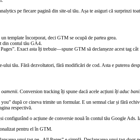
i.
analytics pe fiecare pagină din site-ul tău. Așa te asiguri că surprinzi 
un template încorporat, deci GTM se ocupă de partea grea.
at din contul tău GA4.
All Pages”. Exact asta îți trebuie—spune GTM să declanșeze acest tag cât
te-ului tău. Fără dezvoltatori, fără modificări de cod. Asta e puterea des
c oamenii
. Conversion tracking îți spune dacă acele acțiuni
îți aduc bani
u” după ce cineva trimite un formular. E un semnal clar și fără echivoc
agina respectivă.
si configurând o acțiune de conversie nouă în contul tău Google Ads. I
sonalizat pentru el în GTM.
eclanșarea unui tag pe „All Pages” e simplă. Declanșarea unui tag
doar
pe