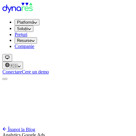
Platformă
Soluții
Prețuri
Resurse
Companie
🇷🇴
Conectare
Cere un demo
Înapoi la Blog
Analytics
Google Ads