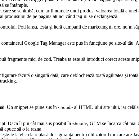
să se întâmple.
 care se schimbă, cum ar fi numele unui produs, valoarea totală a unei c
l al produsului de pe pagină atunci când tag-ul se declanșează.
 controlul. Poți lansa, testa și iteră campanii de marketing în ore, nu î
d containerul Google Tag Manager este pus în funcțiune pe site-ul tău. As
ouă fragmente mici de cod. Treaba ta este să introduci corect aceste sni
figurare făcută o singură dată, care deblochează toată agilitatea și toată
tracking.
ocmai. Un snippet se pune sus în
al HTML-ului site-ului, iar celăl
<head>
pt. Dacă îl pui cât mai sus posibil în
, GTM se încarcă cât mai d
<head>
 să apuce să o ia razna.
ește-te la el ca la o plasă de siguranță pentru utilizatorul rar care are 