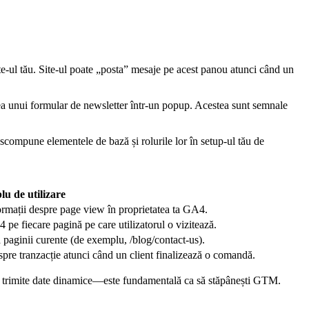
ite-ul tău. Site-ul poate „posta” mesaje pe acest panou atunci când un
ea unui formular de newsletter într-un popup. Acestea sunt semnale
scompune elementele de bază și rolurile lor în setup-ul tău de
u de utilizare
rmații despre page view în proprietatea ta GA4.
pe fiecare pagină pe care utilizatorul o vizitează.
paginii curente (de exemplu, /blog/contact-us).
pre tranzacție atunci când un client finalizează o comandă.
 a trimite date dinamice—este fundamentală ca să stăpânești GTM.