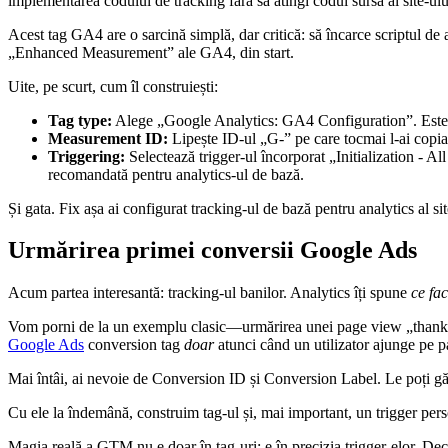
implementarea codului de tracking fără să atingi codul sursă al site-ulu
Acest tag GA4 are o sarcină simplă, dar critică: să încarce scriptul de 
„Enhanced Measurement” ale GA4, din start.
Uite, pe scurt, cum îl construiești:
Tag type:
Alege „Google Analytics: GA4 Configuration”. Este 
Measurement ID:
Lipește ID-ul „G-” pe care tocmai l-ai copi
Triggering:
Selectează trigger-ul încorporat „Initialization - 
recomandată pentru analytics-ul de bază.
Și gata. Fix așa ai configurat tracking-ul de bază pentru analytics al si
Urmărirea primei conversii Google Ads
Acum partea interesantă: tracking-ul banilor. Analytics îți spune
ce fa
Vom porni de la un exemplu clasic—urmărirea unei page view „thank yo
Google Ads
conversion tag
doar
atunci când un utilizator ajunge pe p
Mai întâi, ai nevoie de Conversion ID și Conversion Label. Le poți gă
Cu ele la îndemână, construim tag-ul și, mai important, un trigger per
Magia reală a GTM nu e doar în tag-uri; e în precizia trigger-elor. D