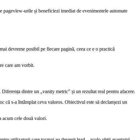
toate pageview-urile și beneficiezi imediat de evenimentele automate
 mai devreme posibil pe fiecare pagină, ceea ce e o practică
pre care am vorbit.
. Diferența dintre un „vanity metric” și un rezultat real pentru afacere.
 că s-a întâmplat ceva valoros. Obiectivul este să declanșezi un
a acum cele două valori.
ntru utilizatorii care tocmai au devenit lead—acolo obții avantajul.