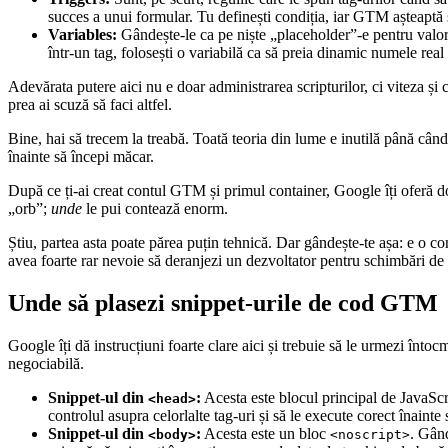
succes a unui formular. Tu definești condiția, iar GTM așteaptă 
Variables:
Gândește-le ca pe niște „placeholder”-e pentru valori
într-un tag, folosești o variabilă ca să preia dinamic numele rea
Adevărata putere aici nu e doar administrarea scripturilor, ci viteza și
prea ai scuză să faci altfel.
Bine, hai să trecem la treabă. Toată teoria din lume e inutilă până cân
înainte să începi măcar.
După ce ți-ai creat contul GTM și primul container, Google îți oferă d
„orb”;
unde
le pui contează enorm.
Știu, partea asta poate părea puțin tehnică. Dar gândește-te așa: e o con
avea foarte rar nevoie să deranjezi un dezvoltator pentru schimbări de 
Unde să plasezi snippet-urile de cod GTM
Google îți dă instrucțiuni foarte clare aici și trebuie să le urmezi înt
negociabilă.
Snippet-ul din
:
Acesta este blocul principal de JavaScri
<head>
controlul asupra celorlalte tag-uri și să le execute corect înainte
Snippet-ul din
:
Acesta este un bloc
. Gând
<body>
<noscript>