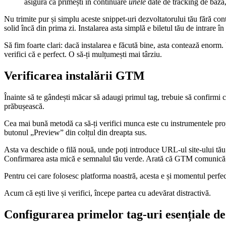
asigură că primești în continuare
unele
date de tracking de bază,
Nu trimite pur și simplu aceste snippet-uri dezvoltatorului tău fără co
solid încă din prima zi. Instalarea asta simplă e biletul tău de intrare în
Să fim foarte clari: dacă instalarea e făcută bine, asta contează enorm
verifici că e perfect. O să-ți mulțumești mai târziu.
Verificarea instalării GTM
Înainte să te gândești măcar să adaugi primul tag, trebuie să confirmi 
prăbușească.
Cea mai bună metodă ca să-ți verifici munca este cu instrumentele pro
butonul „Preview” din colțul din dreapta sus.
Asta va deschide o filă nouă, unde poți introduce URL-ul site-ului tău
Confirmarea asta mică e semnalul tău verde. Arată că GTM comunică cu 
Pentru cei care folosesc platforma noastră, acesta e și momentul perfec
Acum că ești live și verifici, începe partea cu adevărat distractivă.
Configurarea primelor tag-uri esențiale de