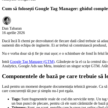
Cum să folosești Google Tag Manager: ghidul comple
Dan Tabaran
16 aprilie 2026
Dacă încă îi chemi pe dezvoltatori de fiecare dată când trebuie să adaugi
oamenii din echipa de inginerie. Ei ar trebui să construiască produsul
Nu e vorba doar să-ți fie ție mai ușor; e o schimbare de fond în felul în 
Intră
Google Tag Manager (GTM)
. Gândește-te la el ca la centrul t
Analytics, Google Ads sau Meta, instalezi un singur script GTM. Atât.
Componentele de bază pe care trebuie să le
Lasă pentru un moment deoparte documentația tehnică greoaie. Ca s
care concurenții tăi pur și simplu nu-l pot egala.
Tags:
Sunt fragmentele reale de cod din serviciile terțe. Un ta
un bun punct de plecare, pentru că ele sunt cărămizile de bază 
Triggers:
Sunt, pe scurt, regulile care le spun tag-urilor când 