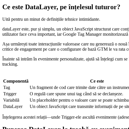
Ce este DataLayer, pe înțelesul tuturor?
Uită pentru un minut de definițiile tehnice intimidante.
dataLayer este, pur și simplu, un obiect JavaScript structurat care con
utilizator face ceva important, iar Google Tag Manager monitorizează 
Așa urmărești toate interacțiunile valoroase care nu generează o nouă
critice de engagement pe care o configurare de bază GTM le va rata co
Înainte să intrăm în evenimente personalizate, ajută să înțelegi cum s
tracking.
Componentă
Ce este
Tag
Un fragment de cod care trimite date către un instrument
Trigger
O regulă care spune unui tag când să se declanșeze.
Variabilă
Un placeholder pentru o valoare care se poate schimba
DataLayer
Un obiect JavaScript care transmite informații de pe si
Înțelegerea acestei relații—unde Trigger-ele ascultă evenimente (ade