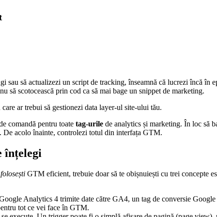
t
 sau să actualizezi un script de tracking, înseamnă că lucrezi încă în epoc
, nu să scotocească prin cod ca să mai bage un snippet de marketing.
care ar trebui să gestionezi data layer-ul site-ului tău.
ău de comandă pentru toate
tag-urile
de analytics și marketing. În loc să ba
 De acolo înainte, controlezi totul din interfața GTM.
 înțelegi
ă
folosești
GTM eficient, trebuie doar să te obișnuiești cu trei concepte ese
g Google Analytics 4 trimite date către GA4, un tag de conversie Googl
pentru tot ce vei face în GTM.
să se execute. Un trigger poate fi o simplă afișare de pagină (page view)