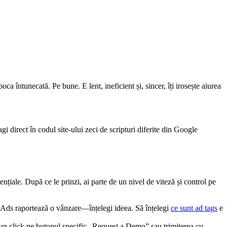
a întunecată. Pe bune. E lent, ineficient și, sincer, îți irosește aiurea
gi direct în codul site-ului zeci de scripturi diferite din Google
nțiale. După ce le prinzi, ai parte de un nivel de viteză și control pe
e Ads raportează o vânzare—înțelegi ideea. Să înțelegi
ce sunt ad tags
e
, un click pe butonul specific „Request a Demo” sau trimiterea cu