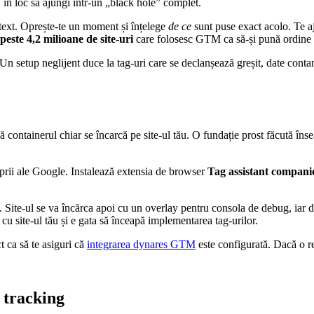
 în loc să ajungi într-un „black hole” complet.
ntext. Oprește-te un moment și înțelege
de ce
sunt puse exact acolo. Te aj
peste 4,2 milioane de site-uri
care folosesc GTM ca să-și pună ordine î
. Un setup neglijent duce la tag-uri care se declanșează greșit, date cont
că containerul chiar se încarcă pe site-ul tău. O fundație prost făcută în
prii ale Google. Instalează extensia de browser
Tag assistant compani
. Site-ul se va încărca apoi cu un overlay pentru consola de debug, iar 
site-ul tău și e gata să înceapă implementarea tag-urilor.
t ca să te asiguri că
integrarea dynares GTM
este configurată. Dacă o re
 tracking