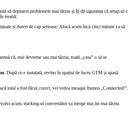
ută să depistezi problemele mai târziu și îți dă siguranța că setup-ul e
n treabă.
aminate și dureri de cap serioase. Alocă acum încă cinci minute ca să
seamnă că, mai devreme sau mai târziu, toată „casa” o să se
on
. După ce e instalată, revino în spațiul de lucru GTM și apasă
dacă totul a fost făcut corect, vei vedea mesajul frumos „Connected!”.
zolvi acum, tracking-ul conversiilor va merge mai lin mai târziu.