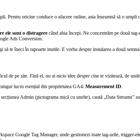
i. Pentru oricine conduce o afacere online, asta înseamnă să o umpli cu
e ele sunt o distragere
când abia începi. Ne concentrăm pe două tag-uri
oogle Ads Conversion.
să te îneci în rapoarte inutile. E vorba despre instalarea a două semnale 
cul de pe site. Fără el, nu ai nicio idee despre cine te vizitează, de unde
 singur lucru esențial din proprietatea GA4:
Measurement ID
.
a secțiunea Admin (pictograma mică cu unelte), caută „Data Streams” sub
orkspace Google Tag Manager, unde gestionezi toate tag-urile, trigger-ele