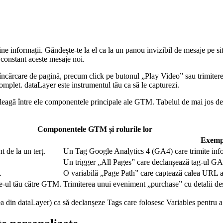
ține informații. Gândește-te la el ca la un panou invizibil de mesaje pe s
constant aceste mesaje noi.
 încărcare de pagină, precum click pe butonul „Play Video” sau trimiter
mplet. dataLayer este instrumentul tău ca să le capturezi.
e leagă între ele componentele principale ale GTM. Tabelul de mai jos de
Componentele GTM și rolurile lor
Exempl
 de la un terț.
Un Tag Google Analytics 4 (GA4) care trimite info
Un trigger „All Pages” care declanșează tag-ul GA4 
.
O variabilă „Page Path” care captează calea URL a 
te-ul tău către GTM.
Trimiterea unui eveniment „purchase” cu detalii des
sea din dataLayer) ca să declanșeze Tags care folosesc Variables pentru