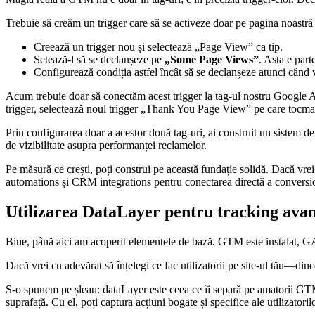
Trebuie să creăm un trigger care să se activeze doar pe pagina noast
Creează un trigger nou și selectează „Page View” ca tip.
Setează-l să se declanșeze pe
„Some Page Views”
. Asta e part
Configurează condiția astfel încât să se declanșeze atunci când 
Acum trebuie doar să conectăm acest trigger la tag-ul nostru Google
trigger, selectează noul trigger „Thank You Page View” pe care tocmai 
Prin configurarea doar a acestor două tag-uri, ai construit un sistem de
de vizibilitate asupra performanței reclamelor.
Pe măsură ce crești, poți construi pe această fundație solidă. Dacă vrei
automations și CRM integrations pentru conectarea directă a conversi
Utilizarea DataLayer pentru tracking ava
Bine, până aici am acoperit elementele de bază. GTM este instalat, GA4
Dacă vrei cu adevărat să înțelegi ce fac utilizatorii pe site-ul tău—din
S-o spunem pe șleau: dataLayer este ceea ce îi separă pe amatorii GTM d
suprafață. Cu el, poți captura acțiuni bogate și specifice ale utilizatoril