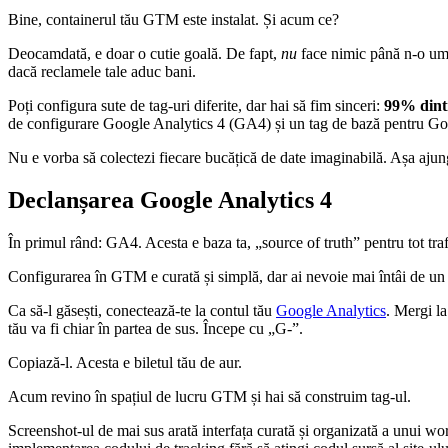
Bine, containerul tău GTM este instalat. Și acum ce?
Deocamdată, e doar o cutie goală. De fapt,
nu
face nimic până n-o umpl
dacă reclamele tale aduc bani.
Poți configura sute de tag-uri diferite, dar hai să fim sinceri:
99% dintr
de configurare Google Analytics 4 (GA4) și un tag de bază pentru G
Nu e vorba să colectezi fiecare bucățică de date imaginabilă. Așa ajungi 
Declanșarea Google Analytics 4
În primul rând: GA4. Acesta e baza ta, „source of truth” pentru tot trafi
Configurarea în GTM e curată și simplă, dar ai nevoie mai întâi de un
Ca să-l găsești, conectează-te la contul tău
Google Analytics
. Mergi l
tău va fi chiar în partea de sus. Începe cu „G-”.
Copiază-l. Acesta e biletul tău de aur.
Acum revino în spațiul de lucru GTM și hai să construim tag-ul.
Screenshot-ul de mai sus arată interfața curată și organizată a unui w