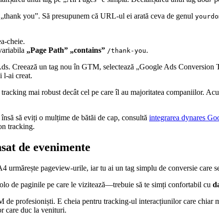
ră „thank you”. Să presupunem că URL-ul ei arată ceva de genul
yourdo
ea-cheie.
variabila
„Page Path”
„contains”
.
/thank-you
 Ads. Creează un tag nou în GTM, selectează „Google Ads Conversion T
l-ai creat.
 tracking mai robust decât cel pe care îl au majoritatea companiilor. Acum
 însă să eviți o mulțime de bătăi de cap, consultă
integrarea dynares Go
on tracking.
nsat de evenimente
 urmărește pageview-urile, iar tu ai un tag simplu de conversie care se d
colo de paginile pe care le vizitează—trebuie să te simți confortabil cu
d
e profesioniști. E cheia pentru tracking-ul interacțiunilor care chiar mi
or care duc la venituri.