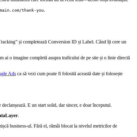
.
main.com/thank-you
racking” și completează Conversion ID și Label. Când îți cere un
 ai o imagine completă asupra traficului de pe site și o linie directă
ogle Ads
ca să vezi cum poate fi folosită această date și folosește
eclanșează. E un start solid, dar sincer, e doar începutul.
ataLayer
.
șcă business-ul. Fără el, rămâi blocat la nivelul metricilor de