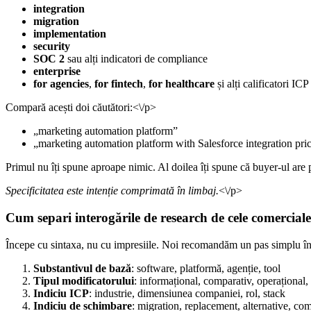
integration
migration
implementation
security
SOC 2
sau alți indicatori de compliance
enterprise
for agencies
,
for fintech
,
for healthcare
și alți calificatori ICP
Compară acești doi căutători:<\/p>
„marketing automation platform”
„marketing automation platform with Salesforce integration pri
Primul nu îți spune aproape nimic. Al doilea îți spune că buyer-ul are 
Specificitatea este intenție comprimată în limbaj.
<\/p>
Cum separi interogările de research de cele comercial
Începe cu sintaxa, nu cu impresiile. Noi recomandăm un pas simplu în
Substantivul de bază
: software, platformă, agenție, tool
Tipul modificatorului
: informațional, comparativ, operațional,
Indiciu ICP
: industrie, dimensiunea companiei, rol, stack
Indiciu de schimbare
: migration, replacement, alternative, com