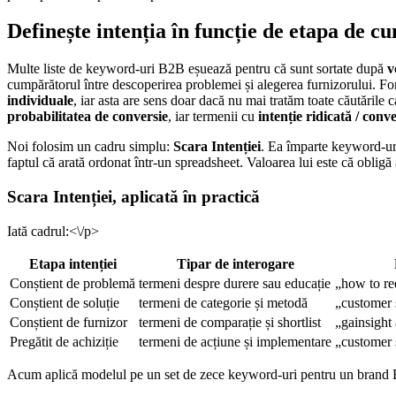
Definește intenția în funcție de etapa de 
Multe liste de keyword-uri B2B eșuează pentru că sunt sortate după
v
cumpărătorul între descoperirea problemei și alegerea furnizorului. F
individuale
, iar asta are sens doar dacă nu mai tratăm toate căutăril
probabilitatea de conversie
, iar termenii cu
intenție ridicată / conve
Noi folosim un cadru simplu:
Scara Intenției
. Ea împarte keyword-uri
faptul că arată ordonat într-un spreadsheet. Valoarea lui este că obligă
Scara Intenției, aplicată în practică
Iată cadrul:<\/p>
Etapa intenției
Tipar de interogare
Conștient de problemă
termeni despre durere sau educație
„how to re
Conștient de soluție
termeni de categorie și metodă
„customer 
Conștient de furnizor
termeni de comparație și shortlist
„gainsight 
Pregătit de achiziție
termeni de acțiune și implementare
„customer 
Acum aplică modelul pe un set de zece keyword-uri pentru un brand