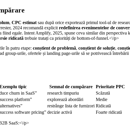
cumpărare
olum
,
CPC estimat
sau după orice exportează primul tool-ul de researc
orrester, 2024 recomandă explicit
redefinirea evenimentelor de convers
e ca fiind egale. Intent Amplify, 2025, spune ceva similar din perspect
rsie ridicată
trebuie tratați ca priorități de bottom-of-funnel.<\/p>
le în patru etape:
conștient de problemă
,
conștient de soluție
,
conști
 ad group-urile, ofertele și landing page-urile să se potrivească întrebăr
Exemplu tipic
Semnal de cumpărare
Prioritate PPC
duce churn in SaaS”
research timpuriu
Scăzută
success platform”
explorează abordări
Medie
alternatives”
restrânge lista de furnizori
Ridicată
success software pricing”
decizie activă
Foarte ridicată
 B2B SaaS:<\/p>