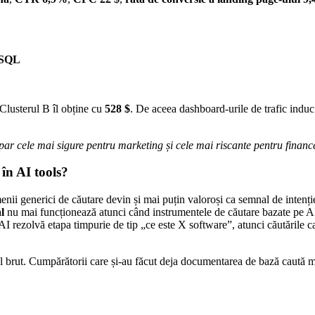
 SQL
Clusterul B îl obține cu
528 $
. De aceea dashboard-urile de trafic indu
par cele mai sigure pentru marketing și cele mai riscante pentru financ
în AI tools?
enii generici de căutare devin și mai puțin valoroși ca semnal de intenți
l
nu mai funcționează atunci când instrumentele de căutare bazate pe AI 
AI rezolvă etapa timpurie de tip „ce este X software”, atunci căutările c
l brut. Cumpărătorii care și-au făcut deja documentarea de bază caută 