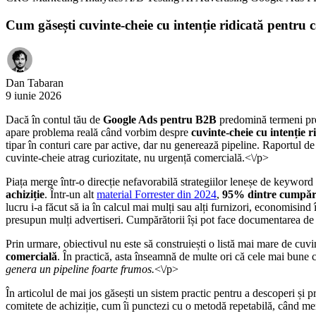
Cum găsești cuvinte-cheie cu intenție ridicată pentr
Dan Tabaran
9 iunie 2026
Dacă în contul tău de
Google Ads pentru B2B
predomină termeni prec
apare problema reală când vorbim despre
cuvinte-cheie cu intenție
tipar în conturi care par active, dar nu generează pipeline. Raportul d
cuvinte-cheie atrag curiozitate, nu urgență comercială.<\/p>
Piața merge într-o direcție nefavorabilă strategiilor leneșe de keyword 
achiziție
. Într-un alt
material Forrester din 2024
,
95% dintre cumpărăt
lucru i-a făcut să ia în calcul mai mulți sau alți furnizori, economisi
presupun mulți advertiseri. Cumpărătorii își pot face documentarea de b
Prin urmare, obiectivul nu este să construiești o listă mai mare de cuvin
comercială
. În practică, asta înseamnă de multe ori că cele mai bune
genera un pipeline foarte frumos.
<\/p>
În articolul de mai jos găsești un sistem practic pentru a descoperi ș
comitete de achiziție, cum îi punctezi cu o metodă repetabilă, când meri