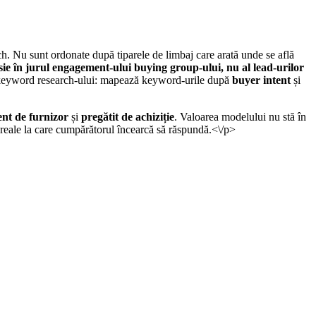
h. Nu sunt ordonate după tiparele de limbaj care arată unde se află
ie în jurul engagement-ului buying group-ului, nu al lead-urilor
iva keyword research-ului: mapează keyword-urile după
buyer intent
și
ent de furnizor
și
pregătit de achiziție
. Valoarea modelului nu stă în
ii reale la care cumpărătorul încearcă să răspundă.<\/p>