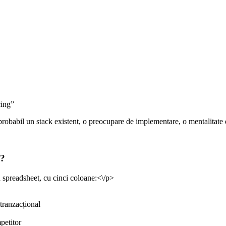
cing”
probabil un stack existent, o preocupare de implementare, o mentalitate d
e?
 spreadsheet, cu cinci coloane:<\/p>
 tranzacțional
petitor