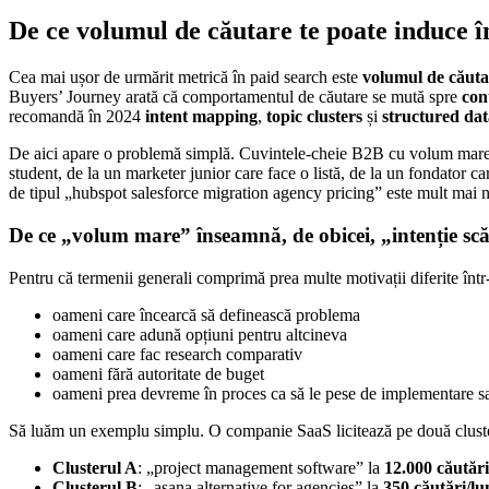
De ce volumul de căutare te poate induce 
Cea mai ușor de urmărit metrică în paid search este
volumul de căuta
Buyers’ Journey arată că comportamentul de căutare se mută spre
con
recomandă în 2024
intent mapping
,
topic clusters
și
structured dat
De aici apare o problemă simplă. Cuvintele-cheie B2B cu volum mare re
student, de la un marketer junior care face o listă, de la un fondator c
de tipul „hubspot salesforce migration agency pricing” este mult mai 
De ce „volum mare” înseamnă, de obicei, „intenție sc
Pentru că termenii generali comprimă prea multe motivații diferite înt
oameni care încearcă să definească problema
oameni care adună opțiuni pentru altcineva
oameni care fac research comparativ
oameni fără autoritate de buget
oameni prea devreme în proces ca să le pese de implementare s
Să luăm un exemplu simplu. O companie SaaS licitează pe două clust
Clusterul A
: „project management software” la
12.000 căutări
Clusterul B
: „asana alternative for agencies” la
350 căutări/lu