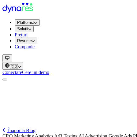
Platformă
Soluții
Prețuri
Resurse
Companie
🇷🇴
Conectare
Cere un demo
Înapoi la Blog
CRO
Marketing
Analytics
A/B Testing
AI
Advertising
Google Ads
P