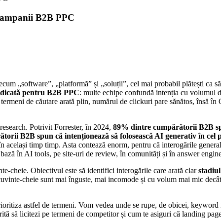
u campanii B2B PPC
um „software”, „platformă” și „soluții”, cel mai probabil plătești ca s
 ridicată pentru B2B PPC
: multe echipe confundă intenția cu volumul d
e termeni de căutare arată plin, numărul de clickuri pare sănătos, însă î
research. Potrivit Forrester, în 2024,
89% dintre cumpărătorii B2B spu
orii B2B spun că intenționează să folosească AI generativ în cel puț
nd în același timp timp. Asta contează enorm, pentru că interogările gen
ază în AI tools, pe site-uri de review, în comunități și în answer engin
te-cheie. Obiectivul este să identifici interogările care arată clar
stadiu
 cuvinte-cheie sunt mai înguste, mai incomode și cu volum mai mic decât 
i prioritiza astfel de termeni. Vom vedea unde se rupe, de obicei, keywor
tă să licitezi pe termeni de competitor și cum te asiguri că landing page