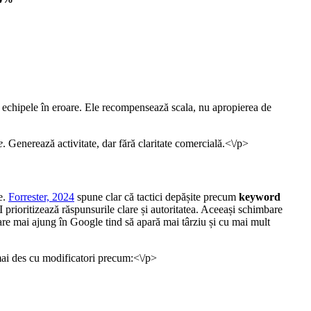
c echipele în eroare. Ele recompensează scala, nu apropierea de
e
. Generează activitate, dar fără claritate comercială.<\/p>
e.
Forrester, 2024
spune clar că tactici depășite precum
keyword
prioritizează răspunsurile clare și autoritatea. Aceeași schimbare
are mai ajung în Google tind să apară mai târziu și cu mai mult
mai des cu modificatori precum:<\/p>