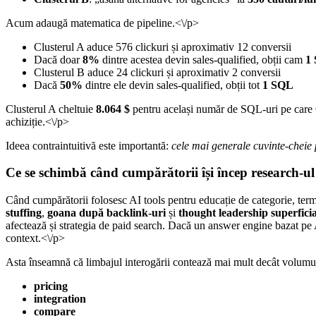
Acum adaugă matematica de pipeline.<\/p>
Clusterul A aduce 576 clickuri și aproximativ 12 conversii
Dacă doar
8%
dintre acestea devin sales-qualified, obții cam
1
Clusterul B aduce 24 clickuri și aproximativ 2 conversii
Dacă
50%
dintre ele devin sales-qualified, obții tot
1 SQL
Clusterul A cheltuie
8.064 $
pentru același număr de SQL-uri pe care 
achiziție.<\/p>
Ideea contraintuitivă este importantă:
cele mai generale cuvinte-cheie 
Ce se schimbă când cumpărătorii își încep research-ul 
Când cumpărătorii folosesc AI tools pentru educație de categorie, term
stuffing
,
goana după backlink-uri
și
thought leadership superficia
afectează și strategia de paid search. Dacă un answer engine bazat pe 
context.<\/p>
Asta înseamnă că limbajul interogării contează mai mult decât volumu
pricing
integration
compare