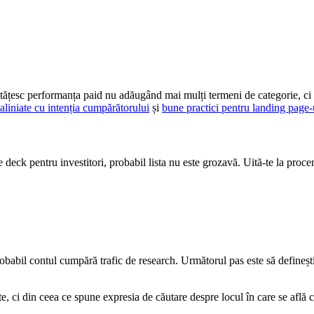
ătățesc performanța paid nu adăugând mai mulți termeni de categorie, ci s
aliniate cu intenția cumpărătorului
și
bune practici pentru landing page-
e deck pentru investitori, probabil lista nu este grozavă. Uită-te la pro
robabil contul cumpără trafic de research. Următorul pas este să defineșt
e, ci din ceea ce spune expresia de căutare despre locul în care se află 