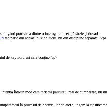
trângând potrivirea dintre o interogare de etapă târzie și dovada
uri
fac parte din același flux de lucru, nu din discipline separate.<\/p>
centul de keyword-uri care conțin:<\/p>
i intenția într-un mod care reflectă parcursul real de cumpărare, nu un
cumpărătorul în procesul de decizie. Iar de aici ajungem la clasificarea