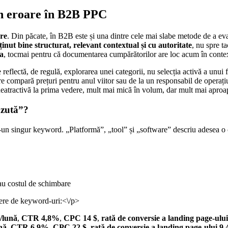
în eroare în B2B PPC
re
. Din păcate, în B2B este și una dintre cele mai slabe metode de a e
ținut bine structurat, relevant contextual și cu autoritate
, nu spre ta
a
, tocmai pentru că documentarea cumpărătorilor are loc acum în conte
flectă, de regulă, explorarea unei categorii, nu selecția activă a unui
are compară prețuri pentru anul viitor sau de la un responsabil de operaț
neatractivă la prima vedere, mult mai mică în volum, dar mult mai aproa
ăzută”?
r-un singur keyword. „Platformă”, „tool” și „software” descriu adesea o c
au costul de schimbare
ere de keyword-uri:<\/p>
/lună
,
CTR 4,8%
,
CPC 14 $
,
rată de conversie a landing page-ulu
nă
,
CTR 6,9%
,
CPC 22 $
,
rată de conversie a landing page-ului 9