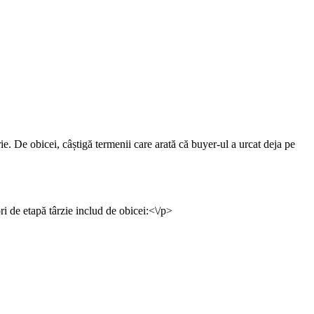
rie. De obicei, câștigă termenii care arată că buyer-ul a urcat deja pe
ri de etapă târzie includ de obicei:<\/p>