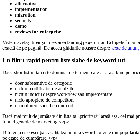
alternative
implementation
migration
security
demo
reviews for enterprise
Vedem același tipar și în testarea landing page-urilor. Echipele îmbun
exactă de pe pagină. De aceea ghidurile noastre despre
texte de anunț 
Un filtru rapid pentru liste slabe de keyword-uri
Dacă shortlist-ul tău este dominat de termeni care ar arăta bine pe oric
doar substantive de categorie
niciun modificator de achiziție
niciun indiciu despre workflow sau implementare
nicio apropiere de competitori
nicio durere specifică unui rol
Dacă mai mult de jumătate din lista ta „prioritară” arată așa, cel mai p
funnel generic de marketing.<\/p>
Diferența este esențială: calitatea unui keyword nu vine din popularitat
pe etape de cumpărare.<\/p>