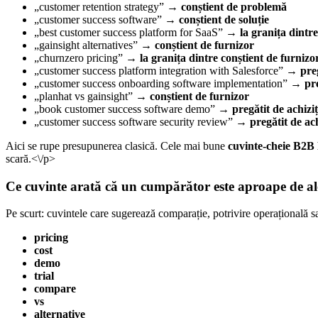
„customer retention strategy” →
conștient de problemă
„customer success software” →
conștient de soluție
„best customer success platform for SaaS” →
la granița dintre
„gainsight alternatives” →
conștient de furnizor
„churnzero pricing” →
la granița dintre conștient de furnizor
„customer success platform integration with Salesforce” →
pre
„customer success onboarding software implementation” →
pre
„planhat vs gainsight” →
conștient de furnizor
„book customer success software demo” →
pregătit de achiziț
„customer success software security review” →
pregătit de ach
Aici se rupe presupunerea clasică. Cele mai bune
cuvinte-cheie B2B
scară.<\/p>
Ce cuvinte arată că un cumpărător este aproape de al
Pe scurt: cuvintele care sugerează comparație, potrivire operațională s
pricing
cost
demo
trial
compare
vs
alternative