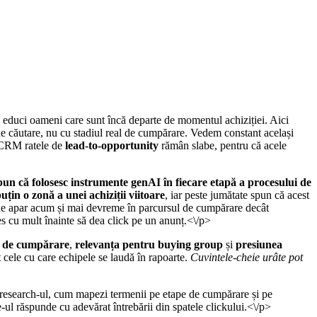
ă educi oameni care sunt încă departe de momentul achiziției. Aici
e căutare, nu cu stadiul real de cumpărare. Vedem constant același
n CRM ratele de
lead-to-opportunity
rămân slabe, pentru că acele
n că folosesc instrumente genAI în fiecare etapă a procesului de
in o zonă a unei achiziții viitoare
, iar peste jumătate spun că acest
erale apar acum și mai devreme în parcursul de cumpărare decât
es cu mult înainte să dea click pe un anunț.<\/p>
l de cumpărare
,
relevanța pentru buying group
și
presiunea
cele cu care echipele se laudă în rapoarte.
Cuvintele-cheie urâte pot
d research-ul, cum mapezi termenii pe etape de cumpărare și pe
-ul răspunde cu adevărat întrebării din spatele clickului.<\/p>