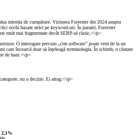
valua intenția de cumpărare. Viziunea Forrester din 2024 asupra
ctici vechi bazate strict pe keyword-uri. În paralel, Forrester
xte mult mai fragmentate decât SERP-ul clasic.<\/p>
 furnizor. O interogare precum „crm software” poate veni de la un
iuni care încearcă doar să înțeleagă terminologia. În schimb, o căutare
pe de bani.<\/p>
ategorie, nu o decizie. Ei atrag:<\/p>
i 2,1%
,4%