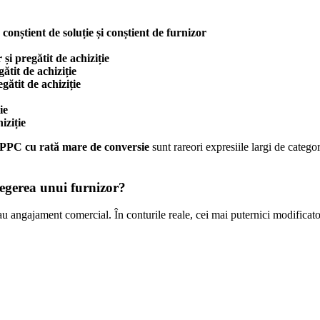
 conștient de soluție și conștient de furnizor
 și pregătit de achiziție
gătit de achiziție
gătit de achiziție
ie
iziție
 PPC cu rată mare de conversie
sunt rareori expresiile largi de catego
egerea unui furnizor?
au angajament comercial. În conturile reale, cei mai puternici modificato