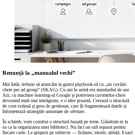
Renunță la „manualul vechi”
Mai întâi, trebuie să aruncăm la gunoi playbook-ul cu „un cuvânt-
cheie per ad group” (SKAG). Cu ani în urmă era standardul de aur.
Azi, cu machine learning-ul Google și potrivirea cuvintelor-cheie
devenind mult mai inteligente, e o idee proastă. Creează o structură
de cont extinsă și greu de gestionat, care îți fragmentează datele și
înfometează strategiile automate de ofertare.
În schimb, vom construi o structură bazată pe teme. Gândește-te la
ea ca la organizarea unei biblioteci. Nu faci un raft separat pentru
fiecare carte. Le grupezi pe subiecte — ficțiune, istorie, știință. Exact