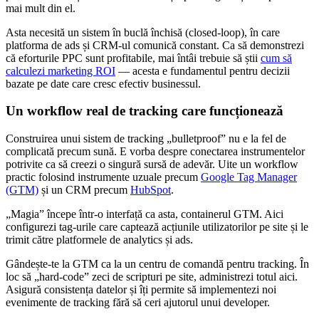
mai mult din el.
Asta necesită un sistem în buclă închisă (closed-loop), în care
platforma de ads și CRM-ul comunică constant. Ca să demonstrezi
că eforturile PPC sunt profitabile, mai întâi trebuie să știi
cum să
calculezi marketing ROI
— acesta e fundamentul pentru decizii
bazate pe date care cresc efectiv businessul.
Un workflow real de tracking care funcționează
Construirea unui sistem de tracking „bulletproof” nu e la fel de
complicată precum sună. E vorba despre conectarea instrumentelor
potrivite ca să creezi o singură sursă de adevăr. Uite un workflow
practic folosind instrumente uzuale precum
Google Tag Manager
(GTM)
și un CRM precum
HubSpot
.
„Magia” începe într-o interfață ca asta, containerul GTM. Aici
configurezi tag-urile care captează acțiunile utilizatorilor pe site și le
trimit către platformele de analytics și ads.
Gândește-te la GTM ca la un centru de comandă pentru tracking. În
loc să „hard-code” zeci de scripturi pe site, administrezi totul aici.
Asigură consistența datelor și îți permite să implementezi noi
evenimente de tracking fără să ceri ajutorul unui developer.