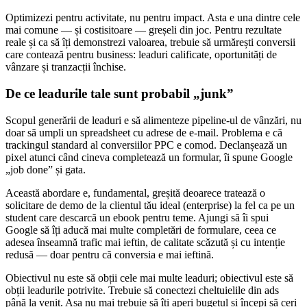
Optimizezi pentru activitate, nu pentru impact. Asta e una dintre cele
mai comune — și costisitoare — greșeli din joc. Pentru rezultate
reale și ca să îți demonstrezi valoarea, trebuie să urmărești conversii
care contează pentru business: leaduri calificate, oportunități de
vânzare și tranzacții închise.
De ce leadurile tale sunt probabil „junk”
Scopul generării de leaduri e să alimenteze pipeline-ul de vânzări, nu
doar să umpli un spreadsheet cu adrese de e-mail. Problema e că
trackingul standard al conversiilor PPC e comod. Declanșează un
pixel atunci când cineva completează un formular, îi spune Google
„job done” și gata.
Această abordare e, fundamental, greșită deoarece tratează o
solicitare de demo de la clientul tău ideal (enterprise) la fel ca pe un
student care descarcă un ebook pentru teme. Ajungi să îi spui
Google să îți aducă mai multe completări de formulare, ceea ce
adesea înseamnă trafic mai ieftin, de calitate scăzută și cu intenție
redusă — doar pentru că conversia e mai ieftină.
Obiectivul nu este să obții cele mai multe leaduri; obiectivul este să
obții leadurile potrivite. Trebuie să conectezi cheltuielile din ads
până la venit. Așa nu mai trebuie să îți aperi bugetul și începi să ceri