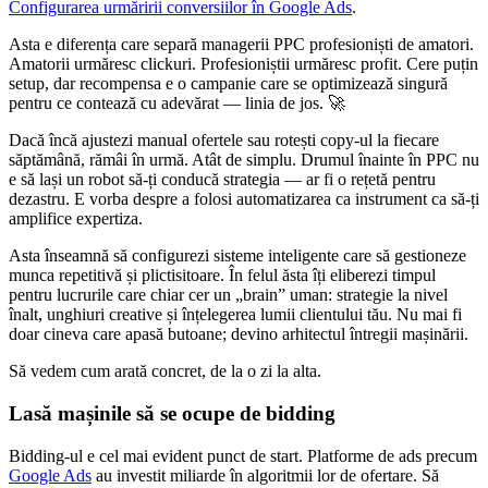
Configurarea urmăririi conversiilor în Google Ads
.
Asta e diferența care separă managerii PPC profesioniști de amatori.
Amatorii urmăresc clickuri. Profesioniștii urmăresc profit. Cere puțin
setup, dar recompensa e o campanie care se optimizează singură
pentru ce contează cu adevărat — linia de jos. 🚀
Dacă încă ajustezi manual ofertele sau rotești copy-ul la fiecare
săptămână, rămâi în urmă. Atât de simplu. Drumul înainte în PPC nu
e să lași un robot să-ți conducă strategia — ar fi o rețetă pentru
dezastru. E vorba despre a folosi automatizarea ca instrument ca să-ți
amplifice expertiza.
Asta înseamnă să configurezi sisteme inteligente care să gestioneze
munca repetitivă și plictisitoare. În felul ăsta îți eliberezi timpul
pentru lucrurile care chiar cer un „brain” uman: strategie la nivel
înalt, unghiuri creative și înțelegerea lumii clientului tău. Nu mai fi
doar cineva care apasă butoane; devino arhitectul întregii mașinării.
Să vedem cum arată concret, de la o zi la alta.
Lasă mașinile să se ocupe de bidding
Bidding-ul e cel mai evident punct de start. Platforme de ads precum
Google Ads
au investit miliarde în algoritmii lor de ofertare. Să