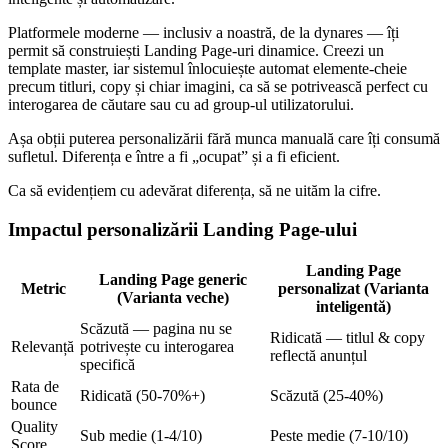
Platformele moderne — inclusiv a noastră, de la dynares — îți
permit să construiești Landing Page-uri dinamice. Creezi un
template master, iar sistemul înlocuiește automat elemente-cheie
precum titluri, copy și chiar imagini, ca să se potrivească perfect cu
interogarea de căutare sau cu ad group-ul utilizatorului.
Așa obții puterea personalizării fără munca manuală care îți consumă
sufletul. Diferența e între a fi „ocupat” și a fi eficient.
Ca să evidențiem cu adevărat diferența, să ne uităm la cifre.
Impactul personalizării Landing Page-ului
Landing Page
Landing Page generic
Metric
personalizat (Varianta
(Varianta veche)
inteligentă)
Scăzută — pagina nu se
Ridicată — titlul & copy
Relevanță
potrivește cu interogarea
reflectă anunțul
specifică
Rata de
Ridicată (50-70%+)
Scăzută (25-40%)
bounce
Quality
Sub medie (1-4/10)
Peste medie (7-10/10)
Score