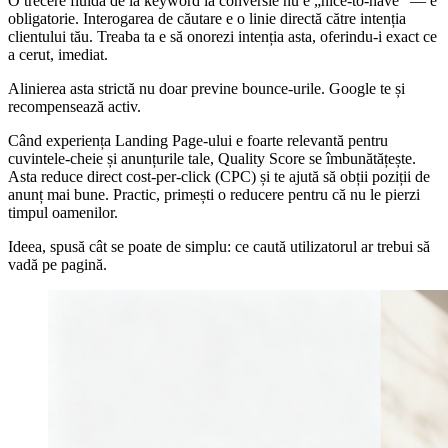
O trecere fluidă de la keyword la conversie nu e „nice-to-have” — e
obligatorie. Interogarea de căutare e o linie directă către intenția
clientului tău. Treaba ta e să onorezi intenția asta, oferindu-i exact ce
a cerut, imediat.
Alinierea asta strictă nu doar previne bounce-urile. Google te și
recompensează activ.
Când experiența Landing Page-ului e foarte relevantă pentru
cuvintele-cheie și anunțurile tale, Quality Score se îmbunătățește.
Asta reduce direct cost-per-click (CPC) și te ajută să obții poziții de
anunț mai bune. Practic, primești o reducere pentru că nu le pierzi
timpul oamenilor.
Ideea, spusă cât se poate de simplu: ce caută utilizatorul ar trebui să
vadă pe pagină.