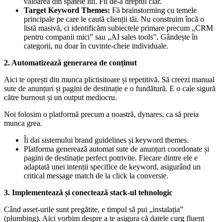
valoarea din spatele lui. Fii de-a dreptul clar.
Target Keyword Themes:
Fă brainstorming cu temele
principale pe care le caută clienții tăi. Nu construim încă o
listă masivă, ci identificăm subiectele primare precum „CRM
pentru companii mici” sau „AI sales tools”. Gândește în
categorii, nu doar în cuvinte-cheie individuale.
2. Automatizează generarea de conținut
Aici te oprești din munca plictisitoare și repetitivă. Să creezi manual
sute de anunțuri și pagini de destinație e o fundătură. E o cale sigură
către burnout și un output mediocru.
Noi folosim o platformă precum a noastră, dynares, ca să preia
munca grea.
Îi dai sistemului brand guidelines și keyword themes.
Platforma generează automat sute de anunțuri coordonate și
pagini de destinație perfect potrivite. Fiecare dintre ele e
adaptată unei intenții specifice de keyword, asigurând un
critical message match de la click la conversie.
3. Implementează și conectează stack-ul tehnologic
Când asset-urile sunt pregătite, e timpul să pui „instalația”
(plumbing). Aici vorbim despre a te asigura că datele curg fluent