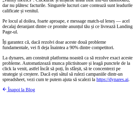
dar nu plătesc facturile. Singurele lucruri care contează sunt leadurile
calificate și venitul.
Pe locul al doilea, foarte aproape, e message match-ul leneș — acel
decalaj deranjant dintre ce promite anunțul tău și ce livrează Landing
Page-ul.
Îți garantez că, dacă rezolvi doar aceste două probleme
fundamentale, vei fi deja înaintea a 90% dintre competitori.
La dynares, am construit platforma noastră ca să rezolve exact aceste
probleme. Automatizează munca plictisitoare și leagă punctele de la
click la venit, astfel încât să poți, în sfârșit, să te concentrezi pe
strategie și creștere. Dacă ești sătul să rulezi campaniile dintr-un
spreadsheet, vezi cum te putem ajuta să scalezi la
https://dynares.ai
.
Înapoi la Blog