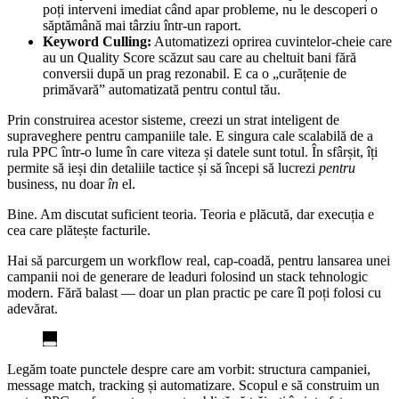
poți interveni imediat când apar probleme, nu le descoperi o
săptămână mai târziu într-un raport.
Keyword Culling:
Automatizezi oprirea cuvintelor-cheie care
au un Quality Score scăzut sau care au cheltuit bani fără
conversii după un prag rezonabil. E ca o „curățenie de
primăvară” automatizată pentru contul tău.
Prin construirea acestor sisteme, creezi un strat inteligent de
supraveghere pentru campaniile tale. E singura cale scalabilă de a
rula PPC într-o lume în care viteza și datele sunt totul. În sfârșit, îți
permite să ieși din detaliile tactice și să începi să lucrezi
pentru
business, nu doar
în
el.
Bine. Am discutat suficient teoria. Teoria e plăcută, dar execuția e
cea care plătește facturile.
Hai să parcurgem un workflow real, cap-coadă, pentru lansarea unei
campanii noi de generare de leaduri folosind un stack tehnologic
modern. Fără balast — doar un plan practic pe care îl poți folosi cu
adevărat.
Legăm toate punctele despre care am vorbit: structura campaniei,
message match, tracking și automatizare. Scopul e să construim un