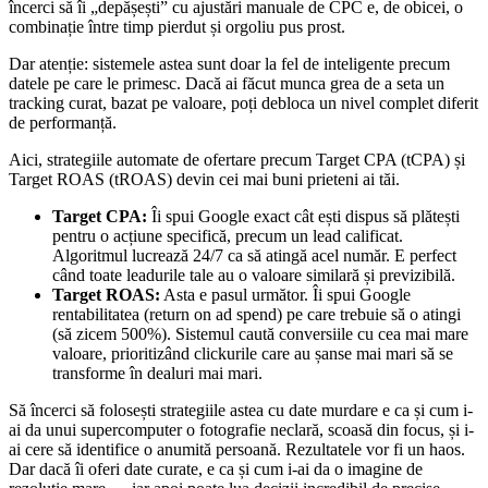
încerci să îi „depășești” cu ajustări manuale de CPC e, de obicei, o
combinație între timp pierdut și orgoliu pus prost.
Dar atenție: sistemele astea sunt doar la fel de inteligente precum
datele pe care le primesc. Dacă ai făcut munca grea de a seta un
tracking curat, bazat pe valoare, poți debloca un nivel complet diferit
de performanță.
Aici, strategiile automate de ofertare precum Target CPA (tCPA) și
Target ROAS (tROAS) devin cei mai buni prieteni ai tăi.
Target CPA:
Îi spui Google exact cât ești dispus să plătești
pentru o acțiune specifică, precum un lead calificat.
Algoritmul lucrează 24/7 ca să atingă acel număr. E perfect
când toate leadurile tale au o valoare similară și previzibilă.
Target ROAS:
Asta e pasul următor. Îi spui Google
rentabilitatea (return on ad spend) pe care trebuie să o atingi
(să zicem 500%). Sistemul caută conversiile cu cea mai mare
valoare, prioritizând clickurile care au șanse mai mari să se
transforme în dealuri mai mari.
Să încerci să folosești strategiile astea cu date murdare e ca și cum i-
ai da unui supercomputer o fotografie neclară, scoasă din focus, și i-
ai cere să identifice o anumită persoană. Rezultatele vor fi un haos.
Dar dacă îi oferi date curate, e ca și cum i-ai da o imagine de