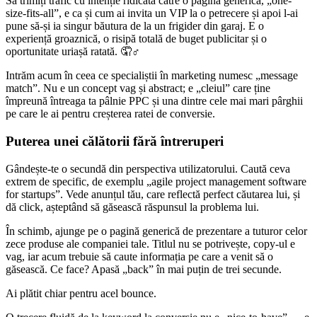
Să trimiți trafic cu intenție ridicată către o pagină generică, „one-
size-fits-all”, e ca și cum ai invita un VIP la o petrecere și apoi l-ai
pune să-și ia singur băutura de la un frigider din garaj. E o
experiență groaznică, o risipă totală de buget publicitar și o
oportunitate uriașă ratată. 🤦♂️
Intrăm acum în ceea ce specialiștii în marketing numesc „message
match”. Nu e un concept vag și abstract; e „cleiul” care ține
împreună întreaga ta pâlnie PPC și una dintre cele mai mari pârghii
pe care le ai pentru creșterea ratei de conversie.
Puterea unei călătorii fără întreruperi
Gândește-te o secundă din perspectiva utilizatorului. Caută ceva
extrem de specific, de exemplu „agile project management software
for startups”. Vede anunțul tău, care reflectă perfect căutarea lui, și
dă click, așteptând să găsească răspunsul la problema lui.
În schimb, ajunge pe o pagină generică de prezentare a tuturor celor
zece produse ale companiei tale. Titlul nu se potrivește, copy-ul e
vag, iar acum trebuie să caute informația pe care a venit să o
găsească. Ce face? Apasă „back” în mai puțin de trei secunde.
Ai plătit chiar pentru acel bounce.