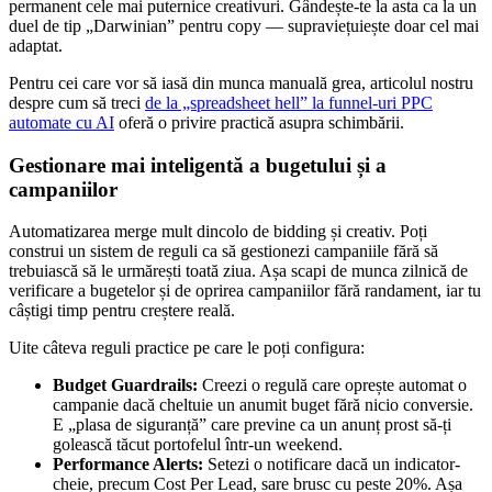
permanent cele mai puternice creativuri. Gândește-te la asta ca la un
duel de tip „Darwinian” pentru copy — supraviețuiește doar cel mai
adaptat.
Pentru cei care vor să iasă din munca manuală grea, articolul nostru
despre cum să treci
de la „spreadsheet hell” la funnel-uri PPC
automate cu AI
oferă o privire practică asupra schimbării.
Gestionare mai inteligentă a bugetului și a
campaniilor
Automatizarea merge mult dincolo de bidding și creativ. Poți
construi un sistem de reguli ca să gestionezi campaniile fără să
trebuiască să le urmărești toată ziua. Așa scapi de munca zilnică de
verificare a bugetelor și de oprirea campaniilor fără randament, iar tu
câștigi timp pentru creștere reală.
Uite câteva reguli practice pe care le poți configura:
Budget Guardrails:
Creezi o regulă care oprește automat o
campanie dacă cheltuie un anumit buget fără nicio conversie.
E „plasa de siguranță” care previne ca un anunț prost să-ți
golească tăcut portofelul într-un weekend.
Performance Alerts:
Setezi o notificare dacă un indicator-
cheie, precum Cost Per Lead, sare brusc cu peste 20%. Așa