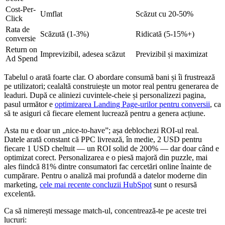
Cost-Per-
Umflat
Scăzut cu 20-50%
Click
Rata de
Scăzută (1-3%)
Ridicată (5-15%+)
conversie
Return on
Imprevizibil, adesea scăzut
Previzibil și maximizat
Ad Spend
Tabelul o arată foarte clar. O abordare consumă bani și îi frustrează
pe utilizatori; cealaltă construiește un motor real pentru generarea de
leaduri. După ce aliniezi cuvintele-cheie și personalizezi pagina,
pasul următor e
optimizarea Landing Page-urilor pentru conversii
, ca
să te asiguri că fiecare element lucrează pentru a genera acțiune.
Asta nu e doar un „nice-to-have”; așa deblochezi ROI-ul real.
Datele arată constant că PPC livrează, în medie, 2 USD pentru
fiecare 1 USD cheltuit — un ROI solid de 200% — dar doar când e
optimizat corect. Personalizarea e o piesă majoră din puzzle, mai
ales fiindcă 81% dintre consumatori fac cercetări online înainte de
cumpărare. Pentru o analiză mai profundă a datelor moderne din
marketing,
cele mai recente concluzii HubSpot
sunt o resursă
excelentă.
Ca să nimerești message match-ul, concentrează-te pe aceste trei
lucruri: