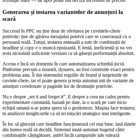
rezoluție mare — iar apoi poate lua decizii incredibil de precise.
Generarea și testarea variantelor de anunțuri la
scară
Succesul în PPC nu ține doar de ofertarea pe cuvintele-cheie
potrivite; ține de găsirea mesajului potrivit care se conectează cu o
persoană reală. Totuși, testarea manuală a sute de combinații de
headline și copy e o muncă epuizantă. E lentă, ineficientă și nu vei
testa niciodată suficiente versiuni ca să găsești performanții absoluti.
Acesta e încă un domeniu în care automatizarea schimbă jocul.
Platforme precum a noastră, dynares, au fost construite exact pentru
problema asta. Îi dai sistemului regulile de brand și targeturile de
cuvinte-cheie, iar el poate genera și testa automat mii de variante de
anunțuri coordonate și paginile lor de destinație potrivite.
Nu e despre „set it and forget it”. E despre a crea un cadru pentru
experimentare constantă, bazată pe date, la o scară pe care nicio
echipă umană n-ar putea spera să o gestioneze. Mașina face testarea;
tu analizezi insight-urile ca să iei mișcări strategice mai inteligente.
În loc să ghicești care headline funcționează cel mai bine, lasă datele
din lumea reală să decidă. Sistemul mută automat bugetul către
combinațiile câștigătoare, astfel încât campaniile tale rulează