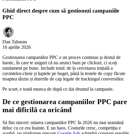
Ghid direct despre cum să gestionezi campaniile
PPC
Dan Tabaran
16 aprilie 2026
Gestionarea campaniilor PPC e un proces continuu și destul de
haotic, în care te asiguri că nu arunci bani pe clickuri, ci scoți
randament pe bune. Include totul: de la cercetarea inițială a
cuvintelor-cheie și luptele pe buget, până la testele de copy făcute
noaptea târziu și durerile de cap legate de trackingul conversiilor.
Pe scurt, e toată munca de după ce dai drumul la campanie.
De ce gestionarea campaniilor PPC pare
mai dificilă ca oricând
Să fim sinceri: rularea campaniilor PPC în 2026 nu mai seamănă
deloc cu ce era înainte. E un haos. Costurile cresc, competiția e
acerbă, iar platforme precum
Google Ads
schimbă constant regulile.