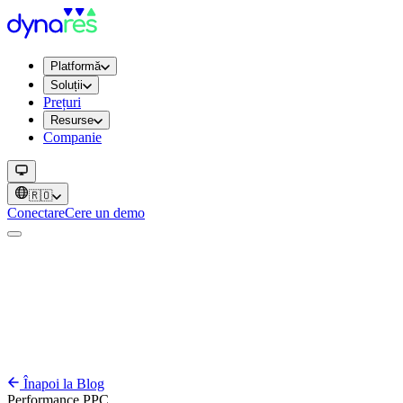
Platformă
Soluții
Prețuri
Resurse
Companie
🇷🇴
Conectare
Cere un demo
Înapoi la Blog
Performance
PPC