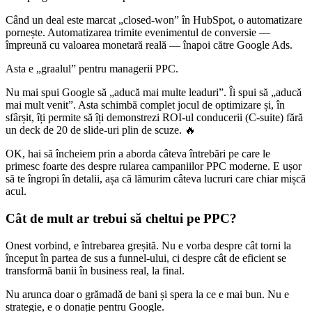
Când un deal este marcat „closed-won” în HubSpot, o automatizare
pornește. Automatizarea trimite evenimentul de conversie —
împreună cu valoarea monetară reală — înapoi către Google Ads.
Asta e „graalul” pentru managerii PPC.
Nu mai spui Google să „aducă mai multe leaduri”. Îi spui să „aducă
mai mult venit”. Asta schimbă complet jocul de optimizare și, în
sfârșit, îți permite să îți demonstrezi ROI-ul conducerii (C-suite) fără
un deck de 20 de slide-uri plin de scuze. 🔥
OK, hai să încheiem prin a aborda câteva întrebări pe care le
primesc foarte des despre rularea campaniilor PPC moderne. E ușor
să te îngropi în detalii, așa că lămurim câteva lucruri care chiar mișcă
acul.
Cât de mult ar trebui să cheltui pe PPC?
Onest vorbind, e întrebarea greșită. Nu e vorba despre cât torni la
început în partea de sus a funnel-ului, ci despre cât de eficient se
transformă banii în business real, la final.
Nu arunca doar o grămadă de bani și spera la ce e mai bun. Nu e
strategie, e o donație pentru Google.