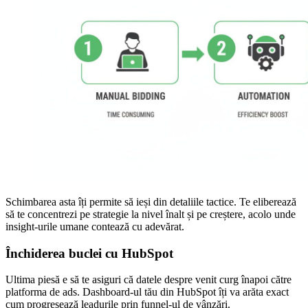
Schimbarea asta îți permite să ieși din detaliile tactice. Te eliberează
să te concentrezi pe strategie la nivel înalt și pe creștere, acolo unde
insight-urile umane contează cu adevărat.
Închiderea buclei cu HubSpot
Ultima piesă e să te asiguri că datele despre venit curg înapoi către
platforma de ads. Dashboard-ul tău din HubSpot îți va arăta exact
cum progresează leadurile prin funnel-ul de vânzări.