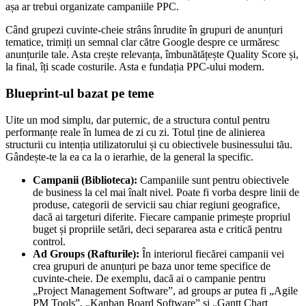
așa ar trebui organizate campaniile PPC.
Când grupezi cuvinte-cheie strâns înrudite în grupuri de anunțuri
tematice, trimiți un semnal clar către Google despre ce urmăresc
anunțurile tale. Asta crește relevanța, îmbunătățește Quality Score și,
la final, îți scade costurile. Asta e fundația PPC-ului modern.
Blueprint-ul bazat pe teme
Uite un mod simplu, dar puternic, de a structura contul pentru
performanțe reale în lumea de zi cu zi. Totul ține de alinierea
structurii cu intenția utilizatorului și cu obiectivele businessului tău.
Gândește-te la ea ca la o ierarhie, de la general la specific.
Campanii (Biblioteca):
Campaniile sunt pentru obiectivele
de business la cel mai înalt nivel. Poate fi vorba despre linii de
produse, categorii de servicii sau chiar regiuni geografice,
dacă ai targeturi diferite. Fiecare campanie primește propriul
buget și propriile setări, deci separarea asta e critică pentru
control.
Ad Groups (Rafturile):
În interiorul fiecărei campanii vei
crea grupuri de anunțuri pe baza unor teme specifice de
cuvinte-cheie. De exemplu, dacă ai o campanie pentru
„Project Management Software”, ad groups ar putea fi „Agile
PM Tools”, „Kanban Board Software” și „Gantt Chart