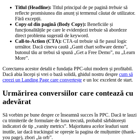
Titlul (Headline):
Titlul principal de pe pagină
trebuie
să
reflecte promisiunea din anunț și termenul căutat de utilizator.
Fără excepții.
Copy-ul din pagină (Body Copy):
Beneficiile și
funcționalitățile pe care le evidențiezi trebuie să abordeze
direct problema sugerată de keyword.
Call-to-Action (CTA):
CTA-ul trebuie să fie pasul logic
următor. Dacă cineva caută „Gantt chart software demo”,
butonul tău ar trebui să spună „Get a Free Demo”, nu „Learn
More”.
Corectarea acestor detalii e fundația PPC-ului modern și profitabil.
Dacă abia începi și vrei o bază solidă, ghidul nostru despre
cum să
creezi un Landing Page care convertește
e un loc excelent de start.
Urmărirea conversiilor care contează cu
adevărat
Să vorbim pe bune despre ce înseamnă succes în PPC. Dacă te lauzi
cu trimiterile de formulare de luna trecută, probabil sărbătorești
indicatori de tip „vanity metrics”. Majoritatea acelor leaduri sunt
inutile, iar dacă trackingul se oprește la pagina de mulțumire (thank-
you page), zbori „la orb”.