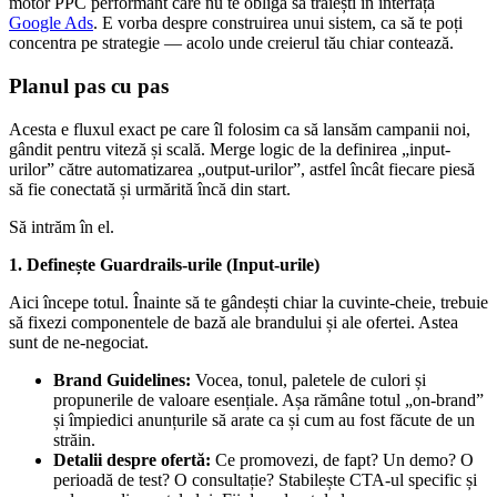
motor PPC performant care nu te obligă să trăiești în interfața
Google Ads
. E vorba despre construirea unui sistem, ca să te poți
concentra pe strategie — acolo unde creierul tău chiar contează.
Planul pas cu pas
Acesta e fluxul exact pe care îl folosim ca să lansăm campanii noi,
gândit pentru viteză și scală. Merge logic de la definirea „input-
urilor” către automatizarea „output-urilor”, astfel încât fiecare piesă
să fie conectată și urmărită încă din start.
Să intrăm în el.
1. Definește Guardrails-urile (Input-urile)
Aici începe totul. Înainte să te gândești chiar la cuvinte-cheie, trebuie
să fixezi componentele de bază ale brandului și ale ofertei. Astea
sunt de ne-negociat.
Brand Guidelines:
Vocea, tonul, paletele de culori și
propunerile de valoare esențiale. Așa rămâne totul „on-brand”
și împiedici anunțurile să arate ca și cum au fost făcute de un
străin.
Detalii despre ofertă:
Ce promovezi, de fapt? Un demo? O
perioadă de test? O consultație? Stabilește CTA-ul specific și