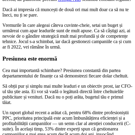
Dacă ai impresia că muncești de două ori mai mult doar ca să nu te
îneci, nu ți se pare.
Vremurile în care alegeai câteva cuvinte-cheie, setai un buget și
urmăreai cum apar leadurile sunt de mult apuse. Ca să câștigi azi, ai
nevoie de o gândire strategică mult mai profundă și de competențe
tehnice. Jocul s-a schimbat, iar dacă gestionezi campaniile ca și cum
ar fi 2022, vei rămâne în urmă.
Presiunea este enormă
Cea mai importantă schimbare? Presiunea constantă din partea
departamentului de finanțe ca să demonstrezi fiecare dolar cheltuit.
Să obții pur și simplu mai multe leaduri e un obiectiv prost, iar CFO-
ul tău știe asta. Ei vor să vadă o legătură directă între cheltuielile
publicitare și venituri. Dacă nu o poți arăta, bugetul tău e primul
tăiat.
Un raport global recent a arătat că, pentru 68% dintre profesioniștii
PPC, prioritatea principală este acum îmbunătățirea eficienței și a
profitabilității campaniilor — un semn clar al atenției conducerii (C-
suite). În același timp, 53% dintre experți spun că gestionarea
campaniilor e mai grea acum decât acum doi ani, invocând