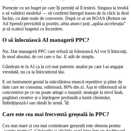
Pornește cu un buget pe care îți permiți să îl testezi. Singura ta treabă
e să validezi modelul — să confirmi întregul traseu de la click la deal
închis, cu date reale de conversie. După ce ai un ROAS (Return on
Ad Spend) previzibil și pozitiv,
abia atunci
poți „apăsa accelerația”
și să scalezi bugetul cu încredere.
O să înlocuiască AI managerii PPC?
Nu. Dar managerii PPC care refuză să folosească AI vor fi înlocuiți,
în mod absolut, de cei care o fac. E atât de simplu.
Gândește-te la AI ca la cel mai puternic analist pe care l-ai angajat
vreodată, nu ca la înlocuitorul tău.
E un instrument genial la măcelărirea muncii repetitive și pline de
date care ne consuma, odinioară, 80% din zi. Așa te eliberează să te
concentrezi pe ce nu poate atinge o mașină: strategie la nivel înalt,
unghiuri creative și o înțelegere profundă a lumii clientului.
Îmbrățișează-l sau rămâi în urmă. 🚀
Care este cea mai frecventă greșeală în PPC?
Cea mai mare și cea mai costisitoare greșeală este obsesia pentru
„vanity metrics”. Clickurile și afișările arată bine într-un dashboard,