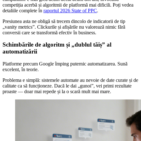
competiția acerbă și algoritmii de platformă mai dificili. Poți vedea
detaliile complete în
raportul 2026 State of PPC
.
Presiunea asta ne obligă să trecem dincolo de indicatorii de tip
„vanity metrics”. Clickurile și afișările nu valorează nimic fără
conversii care se transformă efectiv în business.
Schimbările de algoritm și „dublul tăiș” al
automatizării
Platforme precum Google împing puternic automatizarea. Sună
excelent, în teorie.
Problema e simplă: sistemele automate au nevoie de date curate și de
calitate ca să funcționeze. Dacă le dai „gunoi”, vei primi rezultate
proaste — doar mai repede și la o scară mult mai mare.