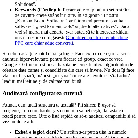
Solutions”.
Keywords (Cărțile):
În fiecare ad group pui un set restrâns
de cuvinte-cheie strâns înrudite. În ad group-ul nostru
„Kanban Board Software”, ar fi termeni precum „kanban
software”, „best kanban tools” și „trello alternatives”. Dacă
vrei să mergi mai departe, s-ar putea să te intereseze ghidul
nostru despre cum găsești
Ghid direct pentru cuvinte cheie
PPC care chiar aduc conversii
.
Structura asta ține totul curat și logic. Face extrem de ușor să scrii
anunțuri hiper-relevante pentru fiecare ad group, exact ce vrea
Google. O structură strânsă, bazată pe teme, le oferă algoritmilor de
ofertare date curate și consolidate din care să învețe. Nu doar îți face
viața mai ușoară; hrănești „mașina” cu ce are nevoie ca să-ți aducă
leaduri mai ieftine și de calitate mai bună.
Auditează configurarea curentă
Atunci, cum arată structura ta actuală? Fii sincer. E ușor să
moștenești un cont haotic și să continui să peticești, dar asta e o
rețetă pentru eșec. Uite o listă rapidă ca să-ți auditezi campaniile și să
vezi unde te afli.
Există o logică clară?
Un străin s-ar putea uita la numele
campaniilor și ar înțelege imediat ce e înăuntru? Dacă nu, e