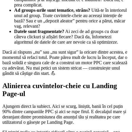
prea complicat.
Ad groups-urile sunt tematice, strâns?
Uită-te în interiorul
unui ad group. Toate cuvintele-cheie au aceeași intenție de
bază? Sau e un „depozit aleator” pentru orice a părut, măcar
vag, relevant?
Datele sunt fragmentate?
Ai zeci de ad groups cu doar
câteva clickuri și afișări fiecare? Dacă da, înfometezi
algoritmul de datele de care are nevoie ca să optimizeze.
Dacă ai răspuns „nu” sau „nu sunt sigur” la oricare dintre acestea, e
momentul să refaci totul. Poate părea mult de lucru la început, dar o
bază solidă e singura cale de a construi un motor PPC care scalează
cu adevărat. Nu mai petici un sistem stricat — construiește unul
gândit să câștige din start. 💪
Alinierea cuvintelor-cheie cu Landing
Page-ul
Ajungem direct la subiect. Aici se scurg, liniștit, banii în cel puțin
90% dintre campaniile PPC și aici se rupe firul. E decalajul mare și
deranjant dintre promisiunea din anunțul tău și realitatea pe care
utilizatorul o găsește pe Landing Page.