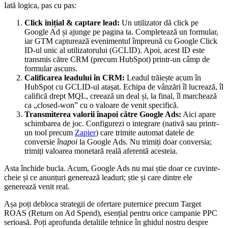
Iată logica, pas cu pas:
Click inițial & captare lead:
Un utilizator dă click pe
Google Ad și ajunge pe pagina ta. Completează un formular,
iar GTM capturează evenimentul împreună cu Google Click
ID-ul unic al utilizatorului (GCLID). Apoi, acest ID este
transmis către CRM (precum HubSpot) printr-un câmp de
formular ascuns.
Calificarea leadului în CRM:
Leadul trăiește acum în
HubSpot cu GCLID-ul atașat. Echipa de vânzări îl lucrează, îl
califică drept MQL, creează un deal și, la final, îl marchează
ca „closed-won” cu o valoare de venit specifică.
Transmiterea valorii înapoi către Google Ads:
Aici apare
schimbarea de joc. Configurezi o integrare (nativă sau printr-
un tool precum
Zapier
) care trimite automat datele de
conversie
înapoi
la Google Ads. Nu trimiți doar conversia;
trimiți valoarea monetară reală aferentă acesteia.
Asta închide bucla. Acum, Google Ads nu mai știe doar ce cuvinte-
cheie și ce anunțuri generează leaduri; știe și care dintre ele
generează venit real.
Așa poți debloca strategii de ofertare puternice precum Target
ROAS (Return on Ad Spend), esențial pentru orice campanie PPC
serioasă. Poți aprofunda detaliile tehnice în ghidul nostru despre