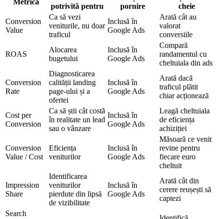
Metrică
potrivită pentru
pornire
cheie
Ca să vezi
Arată cât au
Conversion
Inclusă în
veniturile, nu doar
valorat
Value
Google Ads
traficul
conversiile
Compară
Alocarea
Inclusă în
ROAS
randamentul cu
bugetului
Google Ads
cheltuiala din ads
Diagnosticarea
Arată dacă
Conversion
calității landing
Inclusă în
traficul plătit
Rate
page-ului și a
Google Ads
chiar acționează
ofertei
Ca să știi cât costă
Leagă cheltuiala
Cost per
Inclusă în
în realitate un lead
de eficiența
Conversion
Google Ads
sau o vânzare
achiziției
Măsoară ce venit
Conversion
Eficiența
Inclusă în
revine pentru
Value / Cost
veniturilor
Google Ads
fiecare euro
cheltuit
Identificarea
Arată cât din
Impression
veniturilor
Inclusă în
cerere reușești să
Share
pierdute din lipsă
Google Ads
captezi
de vizibilitate
Search
Identifică