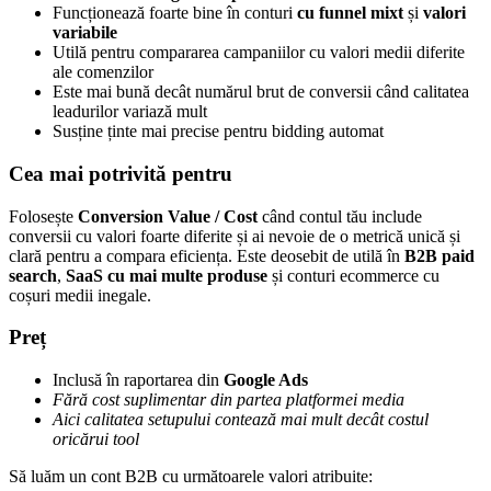
Funcționează foarte bine în conturi
cu funnel mixt
și
valori
variabile
Utilă pentru compararea campaniilor cu valori medii diferite
ale comenzilor
Este mai bună decât numărul brut de conversii când calitatea
leadurilor variază mult
Susține ținte mai precise pentru bidding automat
Cea mai potrivită pentru
Folosește
Conversion Value / Cost
când contul tău include
conversii cu valori foarte diferite și ai nevoie de o metrică unică și
clară pentru a compara eficiența. Este deosebit de utilă în
B2B paid
search
,
SaaS cu mai multe produse
și conturi ecommerce cu
coșuri medii inegale.
Preț
Inclusă în raportarea din
Google Ads
Fără cost suplimentar din partea platformei media
Aici calitatea setupului contează mai mult decât costul
oricărui tool
Să luăm un cont B2B cu următoarele valori atribuite: