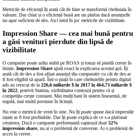
Metricile de eficiență îți arată cât de bine se transformă cheltuiala în
valoare. Dar chiar și o eficiență bună are un plafon dacă anunțurile
nu apar suficient de des. Aici intră în joc metricile de vizibilitate.
Impression Share — cea mai bună pentru
a găsi venituri pierdute din lipsă de
vizibilitate
O campanie poate arăta stabil pe ROAS și totuși să piardă cerere în
liniște.
Impression Share
ajută exact la explicarea acestui gol. Îți
arată cât de des a fost afișat anunțul tău comparativ cu cât de des ar
fi fost eligibil să apară. Într-o piață în care cheltuielile pentru digital
ads au crescut de la
226,6 miliarde $ în 2017 la 464,73 miliarde $
în 2022
, potrivit Statista, vizibilitatea contează pentru că și
competiția crește constant. Mai mulți bani în sistem înseamnă, de
regulă, mai multă presiune în licitații.
Nu este o metrică de venit în sine. Nu îți poate spune dacă impresiile
ratate ar fi fost profitabile. Dar îți poate explica de ce s-a plafonat
creșterea. Dacă o campanie performantă captează doar
52%
impression share
, nu ai o problemă de conversie. Ai o problemă de
acces la cerere.