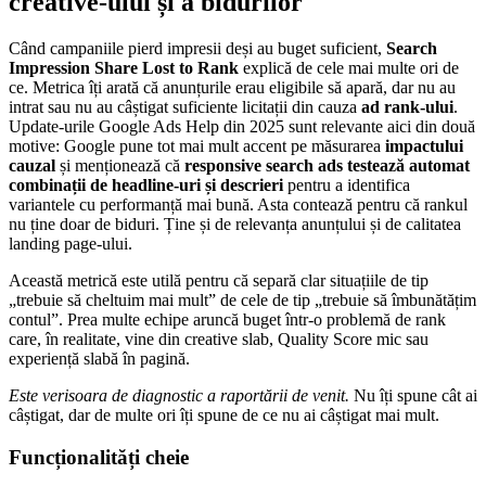
creative-ului și a bidurilor
Când campaniile pierd impresii deși au buget suficient,
Search
Impression Share Lost to Rank
explică de cele mai multe ori de
ce. Metrica îți arată că anunțurile erau eligibile să apară, dar nu au
intrat sau nu au câștigat suficiente licitații din cauza
ad rank-ului
.
Update-urile Google Ads Help din 2025 sunt relevante aici din două
motive: Google pune tot mai mult accent pe măsurarea
impactului
cauzal
și menționează că
responsive search ads testează automat
combinații de headline-uri și descrieri
pentru a identifica
variantele cu performanță mai bună. Asta contează pentru că rankul
nu ține doar de biduri. Ține și de relevanța anunțului și de calitatea
landing page-ului.
Această metrică este utilă pentru că separă clar situațiile de tip
„trebuie să cheltuim mai mult” de cele de tip „trebuie să îmbunătățim
contul”. Prea multe echipe aruncă buget într-o problemă de rank
care, în realitate, vine din creative slab, Quality Score mic sau
experiență slabă în pagină.
Este verisoara de diagnostic a raportării de venit.
Nu îți spune cât ai
câștigat, dar de multe ori îți spune de ce nu ai câștigat mai mult.
Funcționalități cheie