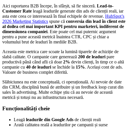
Aici raportarea B2B începe, în sfârșit, să fie sinceră.
Lead-to-
Customer Rate
leagă leadurile generate din ads de clienții reali, iar
asta este ceea ce interesează în final echipele de revenue.
HubSpot’s
2026 Marketing Statistics
spune că
conversia din lead în client este
al doilea cel mai important KPI pentru marketeri, indiferent de
dimensiunea companiei
. Este poate cel mai puternic argument
pentru a pune această metrică înaintea CTR, CPC și chiar a
volumului brut de leaduri în mediile B2B.
Aceasta este metrica care scoate la lumină tiparele de achiziție de
slabă calitate. O campanie care generează
200 de leaduri
pare
productivă până când afli că doar
2%
devin clienți, în timp ce o altă
campanie cu
40 de leaduri
se închide la
15%
. Același cont de ads.
Valoare de business complet diferită.
Slăbiciunea nu este conceptuală, ci operațională. Ai nevoie de date
din CRM, disciplină bună de atribuire și un feedback loop curat din
sales în advertising. Multe echipe știu că au nevoie de această
metrică și totuși nu au infrastructura necesară.
Funcționalități cheie
Leagă
leadurile din Google Ads
de clienții reali
Arată calitatea reală a leadurilor pe campanii și surse