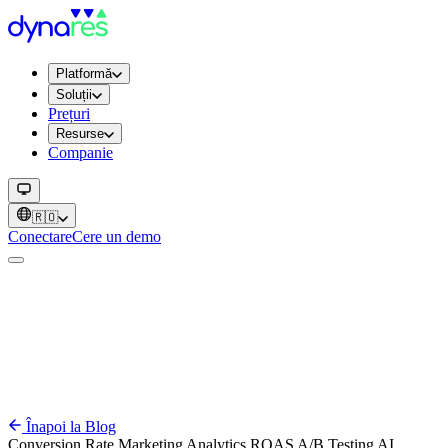
Platformă
Soluții
Prețuri
Resurse
Companie
🇷🇴
Conectare
Cere un demo
Înapoi la Blog
Conversion Rate
Marketing
Analytics
ROAS
A/B Testing
AI