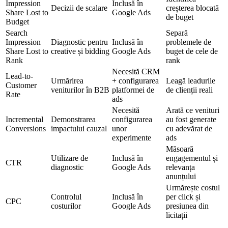
Impression
Inclusă în
Decizii de scalare
creșterea blocată
Share Lost to
Google Ads
de buget
Budget
Search
Separă
Impression
Diagnostic pentru
Inclusă în
problemele de
Share Lost to
creative și bidding
Google Ads
buget de cele de
Rank
rank
Necesită CRM
Lead-to-
Urmărirea
+ configurarea
Leagă leadurile
Customer
veniturilor în B2B
platformei de
de clienții reali
Rate
ads
Necesită
Arată ce venituri
Incremental
Demonstrarea
configurarea
au fost generate
Conversions
impactului cauzal
unor
cu adevărat de
experimente
ads
Măsoară
Utilizare de
Inclusă în
engagementul și
CTR
diagnostic
Google Ads
relevanța
anunțului
Urmărește costul
Controlul
Inclusă în
per click și
CPC
costurilor
Google Ads
presiunea din
licitații