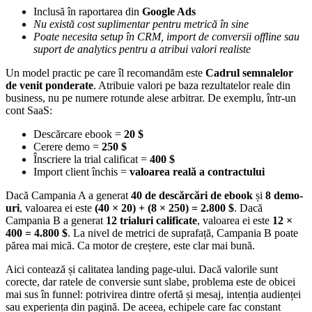
Inclusă în raportarea din
Google Ads
Nu există cost suplimentar pentru metrică în sine
Poate necesita setup în CRM, import de conversii offline sau
suport de analytics pentru a atribui valori realiste
Un model practic pe care îl recomandăm este
Cadrul semnalelor
de venit ponderate
. Atribuie valori pe baza rezultatelor reale din
business, nu pe numere rotunde alese arbitrar. De exemplu, într-un
cont SaaS:
Descărcare ebook =
20 $
Cerere demo =
250 $
Înscriere la trial calificat =
400 $
Import client închis =
valoarea reală a contractului
Dacă Campania A a generat
40 de descărcări de ebook
și
8 demo-
uri
, valoarea ei este
(40 × 20) + (8 × 250) = 2.800 $
. Dacă
Campania B a generat
12 trialuri calificate
, valoarea ei este
12 ×
400 = 4.800 $
. La nivel de metrici de suprafață, Campania B poate
părea mai mică. Ca motor de creștere, este clar mai bună.
Aici contează și calitatea landing page-ului. Dacă valorile sunt
corecte, dar ratele de conversie sunt slabe, problema este de obicei
mai sus în funnel: potrivirea dintre ofertă și mesaj, intenția audienței
sau experiența din pagină. De aceea, echipele care fac constant