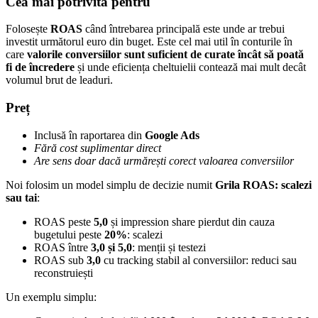
Cea mai potrivită pentru
Folosește
ROAS
când întrebarea principală este unde ar trebui
investit următorul euro din buget. Este cel mai util în conturile în
care
valorile conversiilor sunt suficient de curate încât să poată
fi de încredere
și unde eficiența cheltuielii contează mai mult decât
volumul brut de leaduri.
Preț
Inclusă în raportarea din
Google Ads
Fără cost suplimentar direct
Are sens doar dacă urmărești corect valoarea conversiilor
Noi folosim un model simplu de decizie numit
Grila ROAS: scalezi
sau tai
:
ROAS peste
5,0
și impression share pierdut din cauza
bugetului peste
20%
: scalezi
ROAS între
3,0 și 5,0
: menții și testezi
ROAS sub
3,0
cu tracking stabil al conversiilor: reduci sau
reconstruiești
Un exemplu simplu: