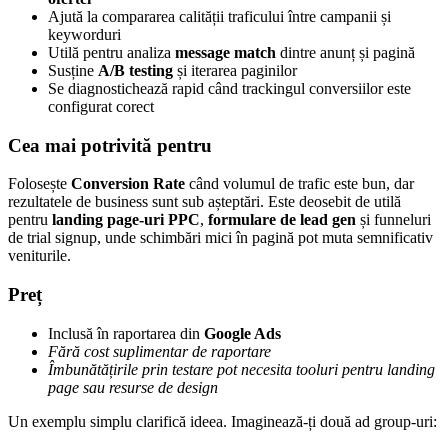
Ajută la compararea calității traficului între campanii și
keyworduri
Utilă pentru analiza
message match
dintre anunț și pagină
Susține
A/B testing
și iterarea paginilor
Se diagnostichează rapid când trackingul conversiilor este
configurat corect
Cea mai potrivită pentru
Folosește
Conversion Rate
când volumul de trafic este bun, dar
rezultatele de business sunt sub așteptări. Este deosebit de utilă
pentru
landing page-uri PPC
,
formulare de lead gen
și funneluri
de trial signup, unde schimbări mici în pagină pot muta semnificativ
veniturile.
Preț
Inclusă în raportarea din
Google Ads
Fără cost suplimentar de raportare
Îmbunătățirile prin testare pot necesita tooluri pentru landing
page sau resurse de design
Un exemplu simplu clarifică ideea. Imaginează-ți două ad group-uri: