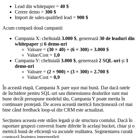
Lead din whitepaper =
40 $
Cerere demo =
300 $
Import de sales-qualified lead =
900 $
Acum compară două campanii:
Campania X: cheltuială
3.000 $
, generează
30 de leaduri din
whitepaper
și
6 demo-uri
Valoare =
(30 × 40) + (6 × 300) = 3.000 $
Value/Cost =
1,0
Campania Y: cheltuială
3.000 $
, generează
2 SQL-uri
și
3
demo-uri
Valoare =
(2 × 900) + (3 × 300) = 2.700 $
Value/Cost =
0,9
În această etapă, Campania X pare ușor mai bună. Dar dacă ratele
de închidere pentru SQL-uri sau dimensiunea dealurilor sunt mai
bune decât presupune modelul tău, Campania Y poate merita în
continuare protejată. De aceea această metrică funcționează cel mai
bine când feedback loop-ul din CRM este actualizat.
Secțiunea aceasta este strâns legată și de structura contului. Dacă în
raportare grupezi conversii foarte diferite în același bucket, chiar și o
metrică bună de eficiență va ascunde realitatea. Segmentarea curată
contează înaintea interpretării.