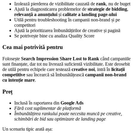
Izolează pierderea de vizibilitate cauzată de
rank
, nu de buget
Ajută la diagnosticarea problemelor de
strategie de bidding
,
relevanță a anunțului
și
calitate a landing page-ului
Utilă pentru troubleshooting în campanii non-brand și pe
competitori
Ajută la prioritizarea îmbunătățirilor de creative și pagină
Se potrivește bine cu analiza Quality Score
Cea mai potrivită pentru
Folosește
Search Impression Share Lost to Rank
când campaniile
sunt finanțate, dar tot nu livrează suficientă vizibilitate. Este deosebit
de utilă pentru echipele care testează
creative noi
, intră în
licitații
competitive
sau încearcă să îmbunătățească
campanii non-brand
cu intenție mare
.
Preț
Inclusă în raportarea din
Google Ads
Fără cost suplimentar de platformă
Îmbunătățirea rankului poate necesita muncă pe creative,
schimbări de bid sau optimizare de landing page
Un scenariu tipic arată așa: