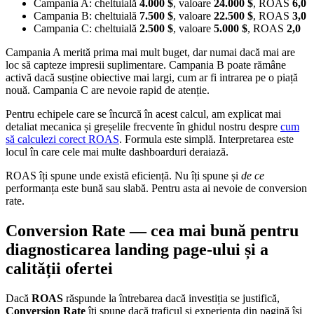
Campania A: cheltuială
4.000 $
, valoare
24.000 $
, ROAS
6,0
Campania B: cheltuială
7.500 $
, valoare
22.500 $
, ROAS
3,0
Campania C: cheltuială
2.500 $
, valoare
5.000 $
, ROAS
2,0
Campania A merită prima mai mult buget, dar numai dacă mai are
loc să capteze impresii suplimentare. Campania B poate rămâne
activă dacă susține obiective mai largi, cum ar fi intrarea pe o piață
nouă. Campania C are nevoie rapid de atenție.
Pentru echipele care se încurcă în acest calcul, am explicat mai
detaliat mecanica și greșelile frecvente în ghidul nostru despre
cum
să calculezi corect ROAS
. Formula este simplă. Interpretarea este
locul în care cele mai multe dashboarduri deraiază.
ROAS îți spune unde există eficiență. Nu îți spune și
de ce
performanța este bună sau slabă. Pentru asta ai nevoie de conversion
rate.
Conversion Rate — cea mai bună pentru
diagnosticarea landing page-ului și a
calității ofertei
Dacă
ROAS
răspunde la întrebarea dacă investiția se justifică,
Conversion Rate
îți spune dacă traficul și experiența din pagină își