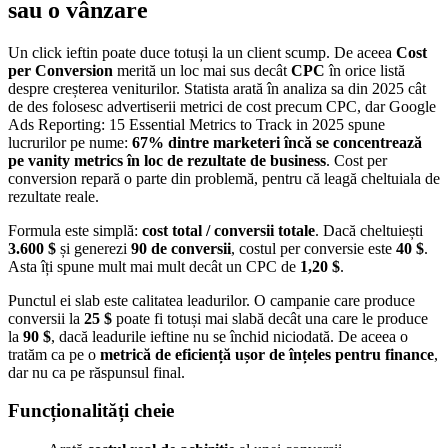
sau o vânzare
Un click ieftin poate duce totuși la un client scump. De aceea
Cost
per Conversion
merită un loc mai sus decât
CPC
în orice listă
despre creșterea veniturilor. Statista arată în analiza sa din 2025 cât
de des folosesc advertiserii metrici de cost precum CPC, dar Google
Ads Reporting: 15 Essential Metrics to Track in 2025 spune
lucrurilor pe nume:
67% dintre marketeri încă se concentrează
pe vanity metrics în loc de rezultate de business
. Cost per
conversion repară o parte din problemă, pentru că leagă cheltuiala de
rezultate reale.
Formula este simplă:
cost total / conversii totale
. Dacă cheltuiești
3.600 $
și generezi
90 de conversii
, costul per conversie este
40 $
.
Asta îți spune mult mai mult decât un CPC de
1,20 $
.
Punctul ei slab este calitatea leadurilor. O campanie care produce
conversii la
25 $
poate fi totuși mai slabă decât una care le produce
la
90 $
, dacă leadurile ieftine nu se închid niciodată. De aceea o
tratăm ca pe o
metrică de eficiență ușor de înțeles pentru finance
,
dar nu ca pe răspunsul final.
Funcționalități cheie