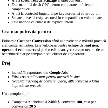
Arată
costul real de achiziție
al unei conversii
Este mai utilă decât CPC pentru compararea eficienței
campaniilor
Ajută la controlul bugetului pe keyworduri și ad group-uri
Scoate la iveală risipa ascunsă în campaniile cu volum mare
Este ușor de calculat și de explicat intern
Cea mai potrivită pentru
Folosește
Cost per Conversion
când ai nevoie de o măsură practică
a eficienței achiziției. Este valoroasă pentru
echipe de lead gen
,
operatori ecommerce
și paid media manageri care au nevoie de un
benchmark clar pe campanie sau cluster de keyworduri.
Preț
Inclusă în raportarea din
Google Ads
Fără cost suplimentar pentru metrică în sine
Necesită tracking de conversii fiabil, altfel creează o falsă
impresie de precizie
Un exemplu rapid:
Campania A: cheltuială
2.000 $
, conversii
100
, cost per
conversion
20 $