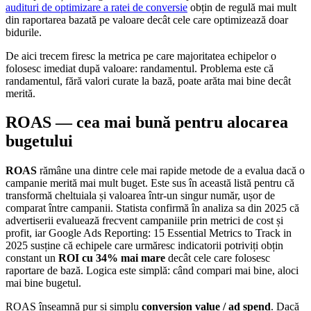
audituri de optimizare a ratei de conversie
obțin de regulă mai mult
din raportarea bazată pe valoare decât cele care optimizează doar
bidurile.
De aici trecem firesc la metrica pe care majoritatea echipelor o
folosesc imediat după valoare: randamentul. Problema este că
randamentul, fără valori curate la bază, poate arăta mai bine decât
merită.
ROAS — cea mai bună pentru alocarea
bugetului
ROAS
rămâne una dintre cele mai rapide metode de a evalua dacă o
campanie merită mai mult buget. Este sus în această listă pentru că
transformă cheltuiala și valoarea într-un singur număr, ușor de
comparat între campanii. Statista confirmă în analiza sa din 2025 că
advertiserii evaluează frecvent campaniile prin metrici de cost și
profit, iar Google Ads Reporting: 15 Essential Metrics to Track in
2025 susține că echipele care urmăresc indicatorii potriviți obțin
constant un
ROI cu 34% mai mare
decât cele care folosesc
raportare de bază. Logica este simplă: când compari mai bine, aloci
mai bine bugetul.
ROAS înseamnă pur și simplu
conversion value / ad spend
. Dacă