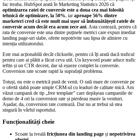
fac treaba. HubSpot arată în Marketing Statistics 2026 că
optimizarea ratei de conversie este a doua cea mai folosită
tehnică de optimizare, la 50%
, iar
aproape 56% dintre
marketeri cred că este mult mai ușor să îmbunătățești ratele de
conversie acum decât era acum zece ani
. Asta contează, pentru că
rata de conversie este una dintre puținele metrici care expun imediat
landing page-uri slabe, oferte nepotrivite sau lipsa de aliniere cu
intenția utilizatorului.
Este mai acționabilă decât clickurile, pentru că îți arată dacă traficul
pentru care ai plătit a făcut ceva util. Un keyword poate aduce trafic
ieftin și un CTR decent, dar să eșueze complet la conversie.
Conversion rate scoate rapid la suprafață problema.
Totuși, nu este o metrică pură de venit. O rată mare de conversie pe
o ofertă slabă poate umple CRM-ul cu leaduri de calitate mică. Am
văzut campanii de tip „free template” care depășeau campaniile de
demo de 4 ori la conversion rate și pierdeau masiv la venituri.
Așadar, da, conversion rate contează. Dar nu ar trebui să stea
singură în vârful raportului.
Funcționalități cheie
Scoate la iveală
fricțiunea din landing page
și
nepotrivirea
ofertei