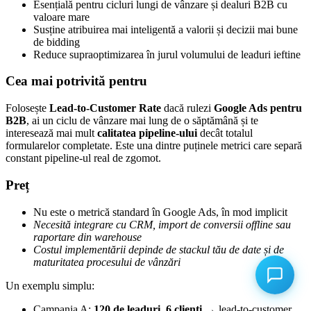
Esențială pentru cicluri lungi de vânzare și dealuri B2B cu
valoare mare
Susține atribuirea mai inteligentă a valorii și decizii mai bune
de bidding
Reduce supraoptimizarea în jurul volumului de leaduri ieftine
Cea mai potrivită pentru
Folosește
Lead-to-Customer Rate
dacă rulezi
Google Ads pentru
B2B
, ai un ciclu de vânzare mai lung de o săptămână și te
interesează mai mult
calitatea pipeline-ului
decât totalul
formularelor completate. Este una dintre puținele metrici care separă
constant pipeline-ul real de zgomot.
Preț
Nu este o metrică standard în Google Ads, în mod implicit
Necesită integrare cu CRM, import de conversii offline sau
raportare din warehouse
Costul implementării depinde de stackul tău de date și de
maturitatea procesului de vânzări
Un exemplu simplu:
Campania A:
120 de leaduri
,
6 clienți
→ lead-to-customer