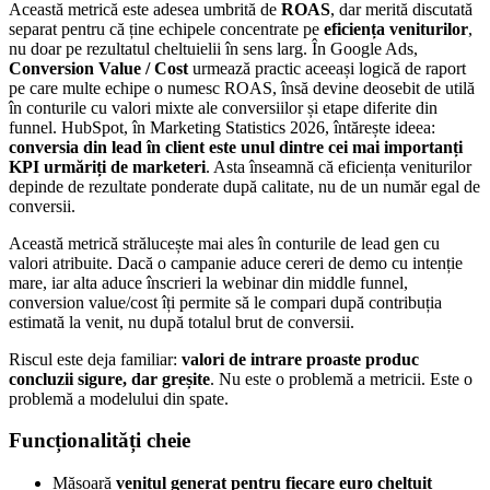
Această metrică este adesea umbrită de
ROAS
, dar merită discutată
separat pentru că ține echipele concentrate pe
eficiența veniturilor
,
nu doar pe rezultatul cheltuielii în sens larg. În Google Ads,
Conversion Value / Cost
urmează practic aceeași logică de raport
pe care multe echipe o numesc ROAS, însă devine deosebit de utilă
în conturile cu valori mixte ale conversiilor și etape diferite din
funnel. HubSpot, în Marketing Statistics 2026, întărește ideea:
conversia din lead în client este unul dintre cei mai importanți
KPI urmăriți de marketeri
. Asta înseamnă că eficiența veniturilor
depinde de rezultate ponderate după calitate, nu de un număr egal de
conversii.
Această metrică strălucește mai ales în conturile de lead gen cu
valori atribuite. Dacă o campanie aduce cereri de demo cu intenție
mare, iar alta aduce înscrieri la webinar din middle funnel,
conversion value/cost îți permite să le compari după contribuția
estimată la venit, nu după totalul brut de conversii.
Riscul este deja familiar:
valori de intrare proaste produc
concluzii sigure, dar greșite
. Nu este o problemă a metricii. Este o
problemă a modelului din spate.
Funcționalități cheie
Măsoară
venitul generat pentru fiecare euro cheltuit