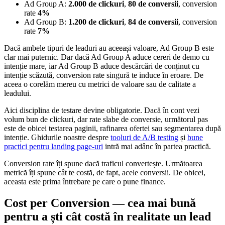
Ad Group A:
2.000 de clickuri
,
80 de conversii
, conversion
rate
4%
Ad Group B:
1.200 de clickuri
,
84 de conversii
, conversion
rate
7%
Dacă ambele tipuri de leaduri au aceeași valoare, Ad Group B este
clar mai puternic. Dar dacă Ad Group A aduce cereri de demo cu
intenție mare, iar Ad Group B aduce descărcări de conținut cu
intenție scăzută, conversion rate singură te induce în eroare. De
aceea o corelăm mereu cu metrici de valoare sau de calitate a
leadului.
Aici disciplina de testare devine obligatorie. Dacă în cont vezi
volum bun de clickuri, dar rate slabe de conversie, următorul pas
este de obicei testarea paginii, rafinarea ofertei sau segmentarea după
intenție. Ghidurile noastre despre
tooluri de A/B testing
și
bune
practici pentru landing page-uri
intră mai adânc în partea practică.
Conversion rate îți spune dacă traficul convertește. Următoarea
metrică îți spune cât te costă, de fapt, acele conversii. De obicei,
aceasta este prima întrebare pe care o pune finance.
Cost per Conversion — cea mai bună
pentru a ști cât costă în realitate un lead