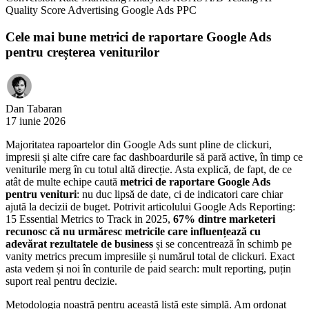
Quality Score
Advertising
Google Ads
PPC
Cele mai bune metrici de raportare Google Ads
pentru creșterea veniturilor
Dan Tabaran
17 iunie 2026
Majoritatea rapoartelor din Google Ads sunt pline de clickuri,
impresii și alte cifre care fac dashboardurile să pară active, în timp ce
veniturile merg în cu totul altă direcție. Asta explică, de fapt, de ce
atât de multe echipe caută
metrici de raportare Google Ads
pentru venituri
: nu duc lipsă de date, ci de indicatori care chiar
ajută la decizii de buget. Potrivit articolului Google Ads Reporting:
15 Essential Metrics to Track in 2025,
67% dintre marketeri
recunosc că nu urmăresc metricile care influențează cu
adevărat rezultatele de business
și se concentrează în schimb pe
vanity metrics precum impresiile și numărul total de clickuri. Exact
asta vedem și noi în conturile de paid search: mult reporting, puțin
suport real pentru decizie.
Metodologia noastră pentru această listă este simplă. Am ordonat