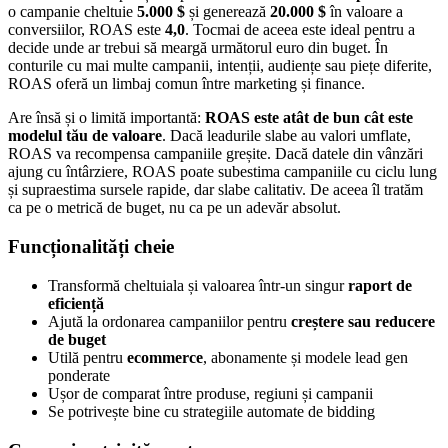
o campanie cheltuie
5.000 $
și generează
20.000 $
în valoare a
conversiilor, ROAS este
4,0
. Tocmai de aceea este ideal pentru a
decide unde ar trebui să meargă următorul euro din buget. În
conturile cu mai multe campanii, intenții, audiențe sau piețe diferite,
ROAS oferă un limbaj comun între marketing și finance.
Are însă și o limită importantă:
ROAS este atât de bun cât este
modelul tău de valoare
. Dacă leadurile slabe au valori umflate,
ROAS va recompensa campaniile greșite. Dacă datele din vânzări
ajung cu întârziere, ROAS poate subestima campaniile cu ciclu lung
și supraestima sursele rapide, dar slabe calitativ. De aceea îl tratăm
ca pe o metrică de buget, nu ca pe un adevăr absolut.
Funcționalități cheie
Transformă cheltuiala și valoarea într-un singur
raport de
eficiență
Ajută la ordonarea campaniilor pentru
creștere sau reducere
de buget
Utilă pentru
ecommerce
, abonamente și modele lead gen
ponderate
Ușor de comparat între produse, regiuni și campanii
Se potrivește bine cu strategiile automate de bidding