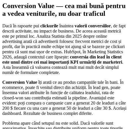
Conversion Value — cea mai bună pentru
a vedea veniturile, nu doar traficul
Dacă în rapoarte pui
clickurile
înaintea
valorii conversiilor
, de fapt
descrii activitate, nu impact de business. De aceea această metrică
este pe primul loc. Analiza Statista din 2025 despre online
advertising arată că advertiserii folosesc frecvent metrici de cost și
profit, dar în practică multe echipe tot ajung să se bazeze pe clickuri
pentru că sunt mai ușor de extras. HubSpot, în Marketing Statistics
2026, adaugă contextul care lipsește:
conversia din lead în client
este unul dintre cei mai importanți KPI urmăriți de marketeri
.
Asta înseamnă că valoarea contează mult mai mult decât simplul
număr de formulare completate.
Conversion Value
îți arată ce au produs campaniile tale în bani. În
ecommerce, poate fi venitul direct din achiziții. În lead gen, poate
însemna valori atribuite în funcție de calitatea leadului, rata de
closed-won sau contribuția estimată la pipeline. Avantajul este
evident: poți compara o campanie care a generat 20 de leaduri a câte
200 $ fiecare cu una care a generat 50 de leaduri a câte 30 $. Același
dashboard. Rezultate de business complet diferite.
Problema apare când setupul nu este solid. Dacă valorile sunt
aproximative, învechite sau distribuite uniform pentru toate tipurile