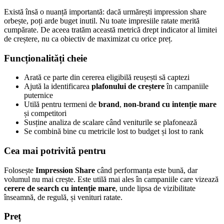
Există însă o nuanță importantă: dacă urmărești impression share
orbește, poți arde buget inutil. Nu toate impresiile ratate merită
cumpărate. De aceea tratăm această metrică drept indicator al limitei
de creștere, nu ca obiectiv de maximizat cu orice preț.
Funcționalități cheie
Arată ce parte din cererea eligibilă reușești să captezi
Ajută la identificarea
plafonului de creștere
în campaniile
puternice
Utilă pentru termeni de
brand
,
non-brand cu intenție mare
și competitori
Susține analiza de scalare când veniturile se plafonează
Se combină bine cu metricile lost to budget și lost to rank
Cea mai potrivită pentru
Folosește
Impression Share
când performanța este bună, dar
volumul nu mai crește. Este utilă mai ales în campaniile care vizează
cerere de search cu intenție mare
, unde lipsa de vizibilitate
înseamnă, de regulă, și venituri ratate.
Preț