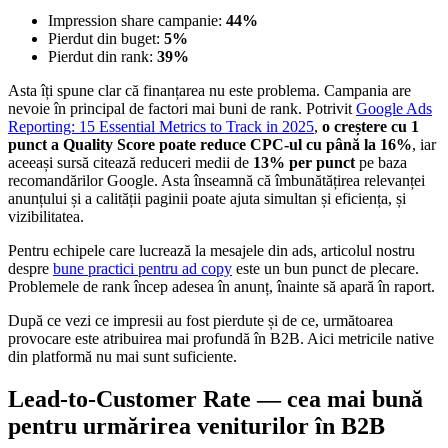
Impression share campanie:
44%
Pierdut din buget:
5%
Pierdut din rank:
39%
Asta îți spune clar că finanțarea nu este problema. Campania are
nevoie în principal de factori mai buni de rank. Potrivit
Google Ads
Reporting: 15 Essential Metrics to Track in 2025
,
o creștere cu 1
punct a Quality Score poate reduce CPC-ul cu până la 16%
, iar
aceeași sursă citează reduceri medii de
13% per punct
pe baza
recomandărilor Google. Asta înseamnă că îmbunătățirea relevanței
anunțului și a calității paginii poate ajuta simultan și eficiența, și
vizibilitatea.
Pentru echipele care lucrează la mesajele din ads, articolul nostru
despre
bune practici pentru ad copy
este un bun punct de plecare.
Problemele de rank încep adesea în anunț, înainte să apară în raport.
După ce vezi ce impresii au fost pierdute și de ce, următoarea
provocare este atribuirea mai profundă în B2B. Aici metricile native
din platformă nu mai sunt suficiente.
Lead-to-Customer Rate — cea mai bună
pentru urmărirea veniturilor în B2B