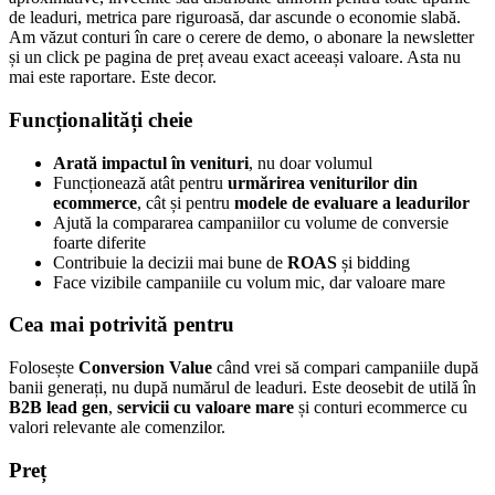
de leaduri, metrica pare riguroasă, dar ascunde o economie slabă.
Am văzut conturi în care o cerere de demo, o abonare la newsletter
și un click pe pagina de preț aveau exact aceeași valoare. Asta nu
mai este raportare. Este decor.
Funcționalități cheie
Arată impactul în venituri
, nu doar volumul
Funcționează atât pentru
urmărirea veniturilor din
ecommerce
, cât și pentru
modele de evaluare a leadurilor
Ajută la compararea campaniilor cu volume de conversie
foarte diferite
Contribuie la decizii mai bune de
ROAS
și bidding
Face vizibile campaniile cu volum mic, dar valoare mare
Cea mai potrivită pentru
Folosește
Conversion Value
când vrei să compari campaniile după
banii generați, nu după numărul de leaduri. Este deosebit de utilă în
B2B lead gen
,
servicii cu valoare mare
și conturi ecommerce cu
valori relevante ale comenzilor.
Preț