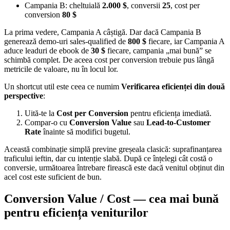
Campania B: cheltuială
2.000 $
, conversii
25
, cost per
conversion
80 $
La prima vedere, Campania A câștigă. Dar dacă Campania B
generează demo-uri sales-qualified de
800 $
fiecare, iar Campania A
aduce leaduri de ebook de
30 $
fiecare, campania „mai bună” se
schimbă complet. De aceea cost per conversion trebuie pus lângă
metricile de valoare, nu în locul lor.
Un shortcut util este ceea ce numim
Verificarea eficienței din două
perspective
:
Uită-te la
Cost per Conversion
pentru eficiența imediată.
Compar-o cu
Conversion Value
sau
Lead-to-Customer
Rate
înainte să modifici bugetul.
Această combinație simplă previne greșeala clasică: suprafinanțarea
traficului ieftin, dar cu intenție slabă. După ce înțelegi cât costă o
conversie, următoarea întrebare firească este dacă venitul obținut din
acel cost este suficient de bun.
Conversion Value / Cost — cea mai bună
pentru eficiența veniturilor