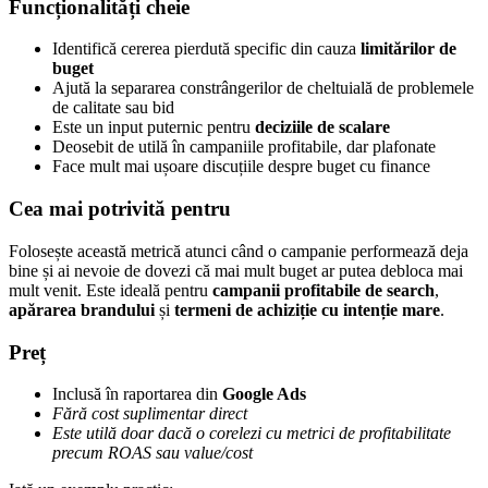
Funcționalități cheie
Identifică cererea pierdută specific din cauza
limitărilor de
buget
Ajută la separarea constrângerilor de cheltuială de problemele
de calitate sau bid
Este un input puternic pentru
deciziile de scalare
Deosebit de utilă în campaniile profitabile, dar plafonate
Face mult mai ușoare discuțiile despre buget cu finance
Cea mai potrivită pentru
Folosește această metrică atunci când o campanie performează deja
bine și ai nevoie de dovezi că mai mult buget ar putea debloca mai
mult venit. Este ideală pentru
campanii profitabile de search
,
apărarea brandului
și
termeni de achiziție cu intenție mare
.
Preț
Inclusă în raportarea din
Google Ads
Fără cost suplimentar direct
Este utilă doar dacă o corelezi cu metrici de profitabilitate
precum ROAS sau value/cost