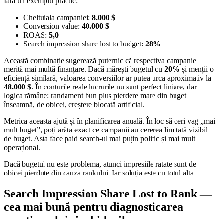
Iată un exemplu practic:
Cheltuiala campaniei:
8.000 $
Conversion value:
40.000 $
ROAS:
5,0
Search impression share lost to budget:
28%
Această combinație sugerează puternic că respectiva campanie
merită mai multă finanțare. Dacă mărești bugetul cu
20%
și menții o
eficiență similară, valoarea conversiilor ar putea urca aproximativ la
48.000 $
. În conturile reale lucrurile nu sunt perfect liniare, dar
logica rămâne: randament bun plus pierdere mare din buget
înseamnă, de obicei, creștere blocată artificial.
Metrica aceasta ajută și în planificarea anuală. În loc să ceri vag „mai
mult buget”, poți arăta exact ce campanii au cererea limitată vizibil
de buget. Asta face paid search-ul mai puțin politic și mai mult
operațional.
Dacă bugetul nu este problema, atunci impresiile ratate sunt de
obicei pierdute din cauza rankului. Iar soluția este cu totul alta.
Search Impression Share Lost to Rank —
cea mai bună pentru diagnosticarea