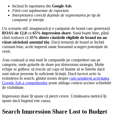
Inclusă în raportarea din
Google Ads
Fără cost suplimentar de raportare
Interpretarea corectă depinde de segmentarea pe tip de
campanie și intenție
Un scenariu util: imaginează-ți o campanie de brand care generează
ROAS de 12,0
cu
65% impression share
. Sună foarte bine, până
când realizezi că
35% dintre căutările eligibile de brand nu au
văzut niciodată anunțul tău
. Dacă termenii de brand se închid
constant bine, acele impresii ratate înseamnă scurgeri potențiale de
venit.
Asta contează și mai mult în campaniile pe competitori sau pe
categorie, unde golurile de share pot distorsiona strategia. Multe
echipe se grăbesc să rescrie ad copy-ul înainte să se întrebe dacă
sunt măcar prezente în suficiente licitații. Dacă lucrezi activ la
extinderea în search, ghidul nostru despre
cum urmărești activitatea
Google Ads a competitorilor
poate adăuga context acestor schimbări
de vizibilitate.
Impression share îți spune că pierzi cerere. Următoarea metrică îți
spune dacă bugetul este cauza.
Search Impression Share Lost to Budget