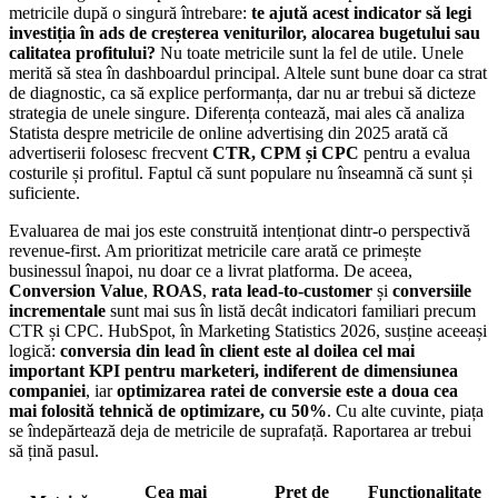
metricile după o singură întrebare:
te ajută acest indicator să legi
investiția în ads de creșterea veniturilor, alocarea bugetului sau
calitatea profitului?
Nu toate metricile sunt la fel de utile. Unele
merită să stea în dashboardul principal. Altele sunt bune doar ca strat
de diagnostic, ca să explice performanța, dar nu ar trebui să dicteze
strategia de unele singure. Diferența contează, mai ales că analiza
Statista despre metricile de online advertising din 2025 arată că
advertiserii folosesc frecvent
CTR, CPM și CPC
pentru a evalua
costurile și profitul. Faptul că sunt populare nu înseamnă că sunt și
suficiente.
Evaluarea de mai jos este construită intenționat dintr-o perspectivă
revenue-first. Am prioritizat metricile care arată ce primește
businessul înapoi, nu doar ce a livrat platforma. De aceea,
Conversion Value
,
ROAS
,
rata lead-to-customer
și
conversiile
incrementale
sunt mai sus în listă decât indicatori familiari precum
CTR și CPC. HubSpot, în Marketing Statistics 2026, susține aceeași
logică:
conversia din lead în client este al doilea cel mai
important KPI pentru marketeri, indiferent de dimensiunea
companiei
, iar
optimizarea ratei de conversie este a doua cea
mai folosită tehnică de optimizare, cu 50%
. Cu alte cuvinte, piața
se îndepărtează deja de metricile de suprafață. Raportarea ar trebui
să țină pasul.
Cea mai
Preț de
Funcționalitate