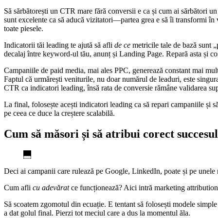
Să sărbătorești un CTR mare fără conversii e ca și cum ai sărbători u
sunt excelente ca să aducă vizitatori—partea grea e să îi transformi în
toate piesele.
Indicatorii tăi leading te ajută să afli
de ce
metricile tale de bază sunt 
decalaj între keyword-ul tău, anunț și Landing Page. Repară asta și co
Campaniile de paid media, mai ales PPC, generează constant mai mult t
Faptul că urmărești veniturile, nu doar numărul de leaduri, este singur
CTR ca indicatori leading, însă rata de conversie rămâne validarea s
La final, folosește acești indicatori leading ca să repari campaniile și
pe ceea ce duce la creștere scalabilă.
Cum să măsori și să atribui corect succesul
Deci ai campanii care rulează pe Google, LinkedIn, poate și pe unele r
Cum afli
cu adevărat
ce funcționează? Aici intră marketing attribution
Să scoatem zgomotul din ecuație. E tentant să folosești modele simple d
a dat golul final. Pierzi tot meciul care a dus la momentul ăla.