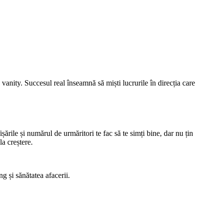
 vanity. Succesul real înseamnă să miști lucrurile în direcția care
rile și numărul de urmăritori te fac să te simți bine, dar nu țin
la creștere.
g și sănătatea afacerii.