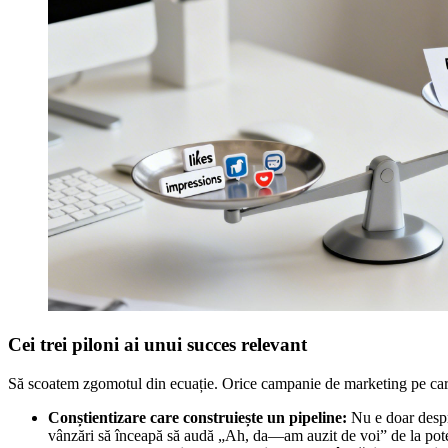
Cei trei piloni ai unui succes relevant
Să scoatem zgomotul din ecuație. Orice campanie de marketing pe care o 
Conștientizare care construiește un pipeline:
Nu e doar despr
vânzări să înceapă să audă „Ah, da—am auzit de voi” de la potenț