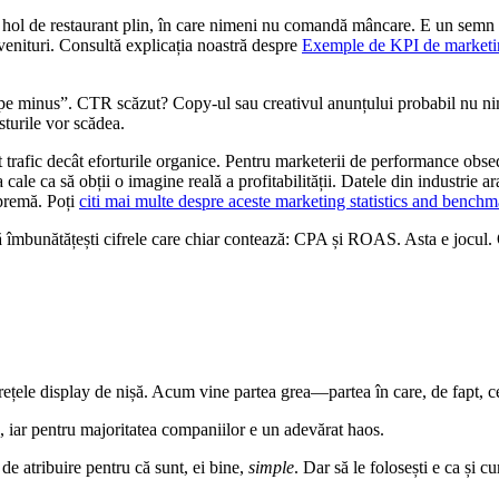
n hol de restaurant plin, în care nimeni nu comandă mâncare. E un semn 
 venituri. Consultă explicația noastră despre
Exemple de KPI de marketing
„pe minus”. CTR scăzut? Copy-ul sau creativul anunțului probabil nu nim
sturile vor scădea.
rafic decât eforturile organice. Pentru marketerii de performance obsed
a cale ca să obții o imagine reală a profitabilității. Datele din industri
upremă. Poți
citi mai multe despre aceste marketing statistics and benchm
 să îmbunătățești cifrele care chiar contează: CPA și ROAS. Asta e jocul. 
ețele display de nișă. Acum vine partea grea—partea în care, de fapt, c
, iar pentru majoritatea companiilor e un adevărat haos.
e atribuire pentru că sunt, ei bine,
simple
. Dar să le folosești e ca și 