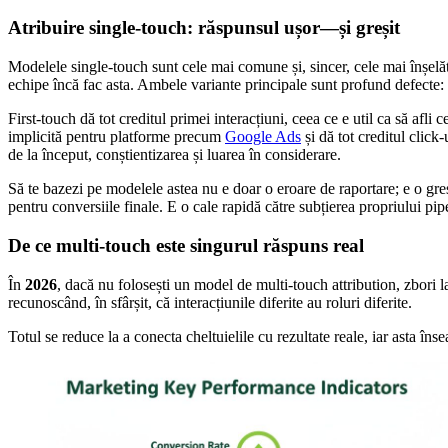
Atribuire single-touch: răspunsul ușor—și greșit
Modelele single-touch sunt cele mai comune și, sincer, cele mai înșe
echipe încă fac asta. Ambele variante principale sunt profund defecte: f
First-touch dă tot creditul primei interacțiuni, ceea ce e util ca să afl
implicită pentru platforme precum
Google Ads
și dă tot creditul click
de la început, conștientizarea și luarea în considerare.
Să te bazezi pe modelele astea nu e doar o eroare de raportare; e o greșea
pentru conversiile finale. E o cale rapidă către subțierea propriului pip
De ce multi-touch este singurul răspuns real
În
2026
, dacă nu folosești un model de multi-touch attribution, zbori l
recunoscând, în sfârșit, că interacțiunile diferite au roluri diferite.
Totul se reduce la a conecta cheltuielile cu rezultate reale, iar ast