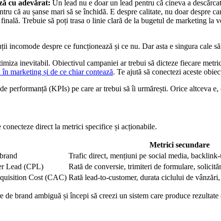
ază cu adevărat:
Un lead nu e doar un lead pentru că cineva a descărca
ntru că au șanse mari să se închidă. E despre calitate, nu doar despre can
 finală. Trebuie să poți trasa o linie clară de la bugetul de marketing la ve
uții incomode despre ce funcționează și ce nu. Dar asta e singura cale să
ptimiza inevitabil. Obiectivul campaniei ar trebui să dicteze fiecare met
în marketing și de ce chiar contează
. Te ajută să conectezi aceste obiec
 de performanță (KPIs) pe care ar trebui să îi urmărești. Orice altceva e, 
 conecteze direct la metrici specifice și acționabile.
Metrici secundare
 brand
Trafic direct, mențiuni pe social media, backlink-
er Lead (CPL)
Rată de conversie, trimiteri de formulare, solicit
uisition Cost (CAC)
Rată lead-to-customer, durata ciclului de vânzăr
ire de brand ambiguă și începi să creezi un sistem care produce rezultate 