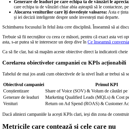
Generare de leaduri pe care echipa ta de vânzări le apreci
care echipa ta de vânzări chiar abia așteaptă să le contacteze, pe
Alocarea veniturilor care îți dovedește valoarea:
Asta e ținta
și iei decizii inteligente despre unde investești mai departe.
Schimbarea focusului în felul ăsta cere disciplină. Înseamnă să ai disc
Trebuie să fii necruțător cu ceea ce măsori, pentru că exact asta vei o
asta, s-ar putea să te intereseze un deep dive în
Ce înseamnă conversia 
Ca să fie clar, hai să mapăm aceste obiective direct la indicatorii cheie
Corelarea obiectivelor campaniei cu KPIs acționabili
Tabelul de mai jos arată cum obiectivele de la nivel înalt ar trebui să se
Obiectivul campaniei
Primul KPI
Conștientizare
Share of Voice (SOV) & Volum de căutări pe
Generare de leaduri
Marketing Qualified Leads (MQLs) & Cost p
Venituri
Return on Ad Spend (ROAS) & Customer Acq
Dacă aliniezi campaniile la acești KPIs clari, ieși din zona de constru
Metricile care contează și cele care nu