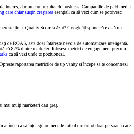
de interes, dar nu e un rezultat de business. Campaniile de paid media
 care chiar susțin creșterea
esențiali ca să vezi cum se potrivesc
erește ținta. Quality Score scăzut? Google îți spune că există un
ați de ROAS, asta doar întărește nevoia de automatizare inteligentă.
e arată că 82% dintre marketeri folosesc metrici de engagement precum
arks
ca să vezi unde te poziționezi.
Oprește raportarea metricilor de tip vanity și începe să te concentrezi
ei mai mulți marketeri dau greș.
cum ai încerca să înțelegi un meci de fotbal urmărind doar persoana care