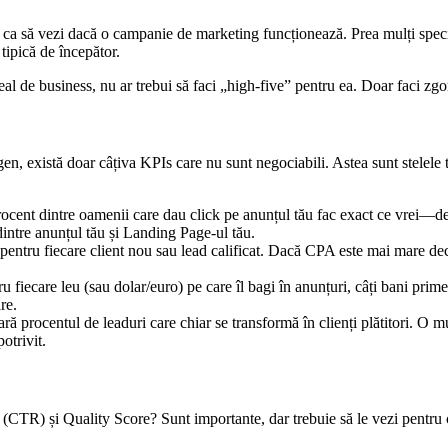
 ca să vezi dacă o campanie de marketing funcționează. Prea mulți special
 tipică de începător.
l de business, nu ar trebui să faci „high-five” pentru ea. Doar faci zgomot
 gen, există doar câțiva KPIs care nu sunt negociabili. Astea sunt stelele 
ocent dintre oamenii care dau click pe anunțul tău fac exact ce vrei—d
 dintre anunțul tău și Landing Page-ul tău.
 pentru fiecare client nou sau lead calificat. Dacă CPA este mai mare dec
ru fiecare leu (sau dolar/euro) pe care îl bagi în anunțuri, câți bani p
re.
oară procentul de leaduri care chiar se transformă în clienți plătitori. O
otrivit.
(CTR) și Quality Score? Sunt importante, dar trebuie să le vezi pentru 