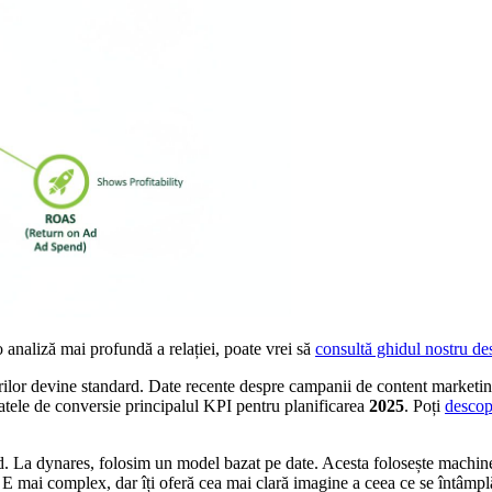
o analiză mai profundă a relației, poate vrei să
consultă ghidul nostru d
iturilor devine standard. Date recente despre campanii de content marketi
ratele de conversie principalul KPI pentru planificarea
2025
. Poți
descope
a dynares, folosim un model bazat pe date. Acesta folosește machine le
 E mai complex, dar îți oferă cea mai clară imagine a ceea ce se întâmpl