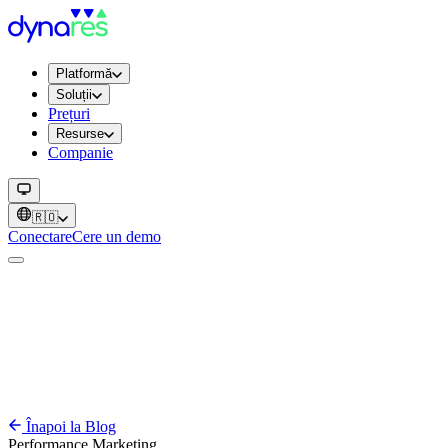
Platformă
Soluții
Prețuri
Resurse
Companie
🇷🇴
Conectare
Cere un demo
Înapoi la Blog
Performance
Marketing