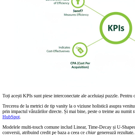
Toți acești KPIs sunt piese interconectate ale aceluiași puzzle. Pentru 
Trecerea de la metrici de tip vanity la o viziune holistică asupra ven
prin impactul vânzărilor directe. Și mai bine, peste o treime au numit 
HubSpot
.
Modelele multi-touch comune includ Linear, Time-Decay și U-Shaped. L
conversii, atribuind credit pe baza a ceea ce
chiar
generează rezultate.