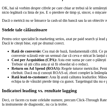
OK, hai să vorbim despre cifrele pe care chiar ar trebui să le urmărești
nicio legătură cu linia de jos. E o pierdere de timp și, sincer, o mișcare
Dacă o metrică nu se întoarce la cash-ul din bancă sau la un obiectiv rea
Stelele tale călăuzitoare
Pentru orice specialist în marketing serios, axat pe paid search și lead
Dacă le citești bine, ești pe drumul corect.
Rată de conversie:
Cea mai de bază, fundamentală cifră. Ce pr
conversie scăzută este un semnal clar că ceva e stricat în lanțul
Cost per Acquisition (CPA):
Asta este suma pe care o plătești
Trebuie să știi cifra asta și să fii obsedat să o reduci.
Return on Ad Spend (ROAS):
Regele tuturor metricilor. Pent
cheltuit. Dacă nu-ți cunoști ROAS-ul, zbori complet la întâmpla
Rată lead-to-customer:
Asta îți arată calitatea leadurilor. Măs
echipa ta de vânzări pierde timp cu gunoi. Targetingul tău nu e p
Indicatori leading vs. rezultate lagging
Deci, ce facem cu toate celelalte numere, precum Click-Through Rate 
la instrumente de diagnostic, nu ca la trofee.