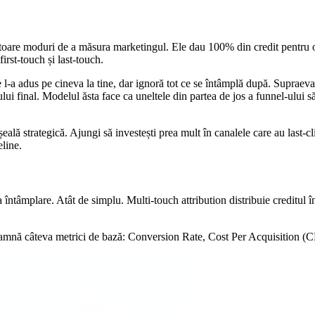
lătoare moduri de a măsura marketingul. Ele dau 100% din credit pentru
irst-touch și last-touch.
i ce l-a adus pe cineva la tine, dar ignoră tot ce se întâmplă după. Suprae
-ului final. Modelul ăsta face ca uneltele din partea de jos a funnel-ului
lă strategică. Ajungi să investești prea mult în canalele care au last-clic
eline.
a întâmplare. Atât de simplu. Multi-touch attribution distribuie creditul 
a înseamnă câteva metrici de bază: Conversion Rate, Cost Per Acquisitio