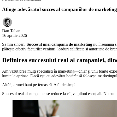
Atinge adevăratul succes al campaniilor de marketin
Dan Tabaran
16 aprilie 2026
Să fim sinceri.
Succesul unei campanii de marketing
nu înseamnă să 
plătește efectiv facturile: venituri, leaduri calificate și autoritate de b
Definirea succesului real al campaniei, din
Am văzut prea mulți specialiști în marketing—chiar și unii foarte experi
luminile aprinse. Dacă ești cu adevărat hotărât să folosești marketingul 
Altfel, arunci bani pe fereastră. Atât de simplu.
Succesul real al campaniei se reduce la câțiva piloni esențiali. Nu sunt 