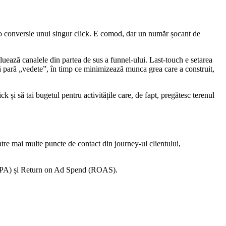
 o conversie unui singur click. E comod, dar un număr șocant de
valuează canalele din partea de sus a funnel-ului. Last-touch e setarea
 să pară „vedete”, în timp ce minimizează munca grea care a construit,
k și să tai bugetul pentru activitățile care, de fapt, pregătesc terenul
între mai multe puncte de contact din journey-ul clientului,
n (CPA) și Return on Ad Spend (ROAS).