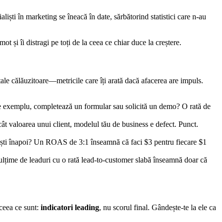
iști în marketing se îneacă în date, sărbătorind statistici care n-au
 și îi distragi pe toți de la ceea ce chiar duce la creștere.
tale călăuzitoare—metricile care îți arată dacă afacerea are impuls.
e exemplu, completează un formular sau solicită un demo? O rată de
ât valoarea unui client, modelul tău de business e defect. Punct.
rimești înapoi? Un ROAS de 3:1 înseamnă că faci $3 pentru fiecare $1
 mulțime de leaduri cu o rată lead-to-customer slabă înseamnă doar că
ceea ce sunt:
indicatori leading
, nu scorul final. Gândește-te la ele ca