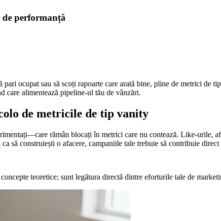
g de performanță
pari ocupat sau să scoți rapoarte care arată bine, pline de metrici de tip
rand care alimentează pipeline-ul tău de vânzări.
colo de metricile de tip vanity
mentați—care rămân blocați în metrici care nu contează. Like-urile, afișă
ca să construiești o afacere, campaniile tale trebuie să contribuie direct 
concepte teoretice; sunt legătura directă dintre eforturile tale de marketin