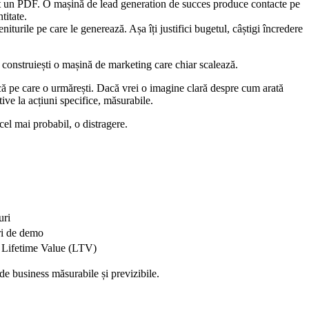
t un PDF. O mașină de lead generation de succes produce contacte pe
titate.
niturile pe care le generează. Așa îți justifici bugetul, câștigi încredere
 construiești o mașină de marketing care chiar scalează.
rică pe care o urmărești. Dacă vrei o imagine clară despre cum arată
tive la acțiuni specifice, măsurabile.
cel mai probabil, o distragere.
uri
ări de demo
i, Lifetime Value (LTV)
de business măsurabile și previzibile.