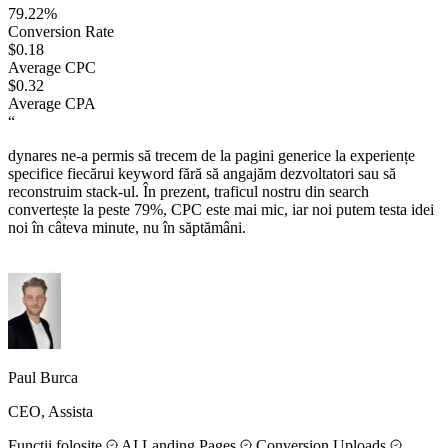
79.22%
Conversion Rate
$0.18
Average CPC
$0.32
Average CPA
“
dynares ne-a permis să trecem de la pagini generice la experiențe
specifice fiecărui keyword fără să angajăm dezvoltatori sau să
reconstruim stack-ul. În prezent, traficul nostru din search
convertește la peste 79%, CPC este mai mic, iar noi putem testa idei
noi în câteva minute, nu în săptămâni.
Paul Burca
CEO, Assista
Funcții folosite
AI Landing Pages
Conversion Uploads