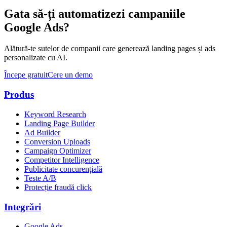
Gata să-ți automatizezi campaniile
Google Ads?
Alătură-te sutelor de companii care generează landing pages și ads
personalizate cu AI.
Începe gratuit
Cere un demo
Produs
Keyword Research
Landing Page Builder
Ad Builder
Conversion Uploads
Campaign Optimizer
Competitor Intelligence
Publicitate concurențială
Teste A/B
Protecție fraudă click
Integrări
Google Ads