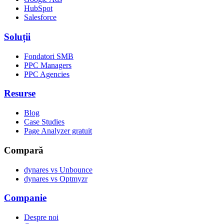
HubSpot
Salesforce
Soluții
Fondatori SMB
PPC Managers
PPC Agencies
Resurse
Blog
Case Studies
Page Analyzer gratuit
Compară
dynares vs Unbounce
dynares vs Optmyzr
Companie
Despre noi