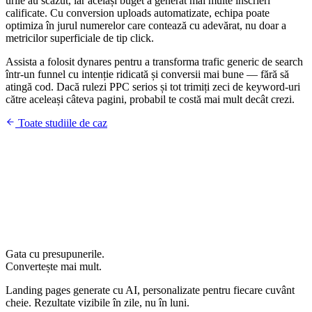
urile au scăzut, iar același buget a generat mai multe înscrieri
calificate. Cu conversion uploads automatizate, echipa poate
optimiza în jurul numerelor care contează cu adevărat, nu doar a
metricilor superficiale de tip click.
Assista a folosit dynares pentru a transforma trafic generic de search
într-un funnel cu intenție ridicată și conversii mai bune — fără să
atingă cod. Dacă rulezi PPC serios și tot trimiți zeci de keyword-uri
către aceleași câteva pagini, probabil te costă mai mult decât crezi.
Toate studiile de caz
Gata cu presupunerile.
Convertește mai mult.
Landing pages generate cu AI, personalizate pentru fiecare cuvânt
cheie. Rezultate vizibile în zile, nu în luni.