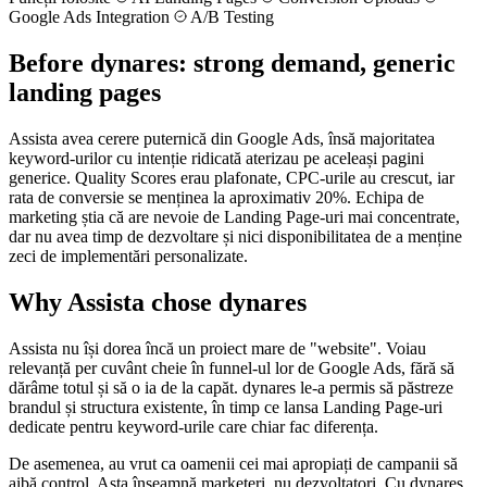
Google Ads Integration
A/B Testing
Before dynares: strong demand, generic
landing pages
Assista avea cerere puternică din Google Ads, însă majoritatea
keyword-urilor cu intenție ridicată aterizau pe aceleași pagini
generice. Quality Scores erau plafonate, CPC-urile au crescut, iar
rata de conversie se menținea la aproximativ 20%. Echipa de
marketing știa că are nevoie de Landing Page-uri mai concentrate,
dar nu avea timp de dezvoltare și nici disponibilitatea de a menține
zeci de implementări personalizate.
Why Assista chose dynares
Assista nu își dorea încă un proiect mare de "website". Voiau
relevanță per cuvânt cheie în funnel-ul lor de Google Ads, fără să
dărâme totul și să o ia de la capăt. dynares le-a permis să păstreze
brandul și structura existente, în timp ce lansa Landing Page-uri
dedicate pentru keyword-urile care chiar fac diferența.
De asemenea, au vrut ca oamenii cei mai apropiați de campanii să
aibă control. Asta înseamnă marketeri, nu dezvoltatori. Cu dynares,