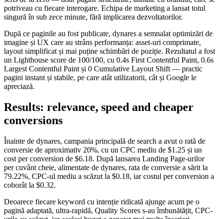
potriveau cu fiecare interogare. Echipa de marketing a lansat totul
singură în sub zece minute, fără implicarea dezvoltatorilor.
După ce paginile au fost publicate, dynares a semnalat optimizări de
imagine și UX care au strâns performanța: asset-uri comprimate,
layout simplificat și mai puține schimbări de poziție. Rezultatul a fost
un Lighthouse score de 100/100, cu 0.4s First Contentful Paint, 0.6s
Largest Contentful Paint și 0 Cumulative Layout Shift — practic
pagini instant și stabile, pe care atât utilizatorii, cât și Google le
apreciază.
Results: relevance, speed and cheaper
conversions
Înainte de dynares, campania principală de search a avut o rată de
conversie de aproximativ 20%, cu un CPC mediu de $1.25 și un
cost per conversion de $6.18. După lansarea Landing Page-urilor
per cuvânt cheie, alimentate de dynares, rata de conversie a sărit la
79.22%, CPC-ul mediu a scăzut la $0.18, iar costul per conversion a
coborât la $0.32.
Deoarece fiecare keyword cu intenție ridicată ajunge acum pe o
pagină adaptată, ultra-rapidă, Quality Scores s-au îmbunătățit, CPC-