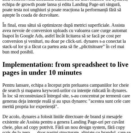
echipa de growth poate lansa și edita Landing Page-uri singură,
poate testa noi unghiuri și poate reacționa la performanță fără să
aștepte în coada de dezvoltare.
În final, erau sătui să optimizeze după metrici superficiale. Assista
avea nevoie de conversion uploads cu valoarea care curge automat
înapoi în Google Ads, astfel încât licitarea să se facă pe cost per
conversion și venituri, nu doar pe click-uri. dynares s-a conectat la
stack-ul lor și a făcut ca partea asta să fie „plictisitoare” în cel mai
bun mod posibil.
Implementation: from spreadsheet to live
pages in under 10 minutes
Pentru lansare, echipa a început prin preluarea campaniilor lor cheie
de search și maparea keyword-urilor cu intenție ridicată în dynares.
În loc să reconstruiască întregul site, s-au concentrat pe termenii care
generau deja intenție reală și au spus dynares: "acestea sunt cele care
merită propria lor experiență".
De acolo, dynares a folosit liniile directoare de brand și mesajele
existente ale Assista pentru a genera Landing Page-uri per cuvânt
cheie, plus ad copy potrivit. Fără un nou design system, fără copy
scris de la zero — doar pagini structurate, aliniate cu brandul, care se