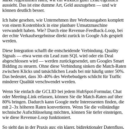
aussieht. Das ist eine dumme Art, Geld auszugeben — und wir
können deutlich besser.
Ich habe gesehen, wie Unternehmen ihre Werbeausgaben komplett
von einem Kostenblock in eine planbare Umsatzmaschine
verwandelt haben. Wie? Durch eine Revenue-Feedback-Loop, bei
der echte Verkaufsergebnisse direkt zurück in Google Ads gespielt
werden.
Diese Integration schafft die entscheidende Verbindung. Quality
Signals — etwa wenn ein Lead zum SQL wird oder ein Deal
abgeschlossen wird — werden zurückgesendet, um Googles Smart
Bidding zu steuern. Ohne diese Verbindung sinken die Match-Raten
zwischen Klicks und tatsächlichen Leads bei mir häufig unter 50%.
Das bedeutet, dass 30–40% des Werbebudgets schlicht für Traffic
minderer Qualität verschwendet werden.
Wenn Sie einfach die GCLID bei jedem HubSpot-Formular, Chat
oder Meeting-Link erfassen, können Sie die Match-Raten auf über
80% bringen. Dadurch kann Google mehr Interessenten finden, die
mit 2–3x höheren Raten konvertieren. Wenn Sie die vollständige
technische Aufschlüsselung möchten, können Sie tiefer einsteigen,
wie diese Revenue-Loop funktioniert.
So sieht das in der Praxis aus: ein klarer, bidirektionaler Datenfluss,