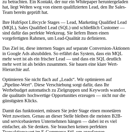
zu betrachten. Ein Kontakt, der nur ein Whitepaper heruntergeladen
hat, liegt Welten weg von einem qualifizierten Lead, den Ihr Sales-
Team bereits geprüft hat.
Ihre HubSpot Lifecycle Stages — Lead, Marketing Qualified Lead
(MQL), Sales Qualified Lead (SQL) und schließlich Customer —
sind dafür das perfekte Werkzeug. Sie liefern Ihnen einen
vorgefertigten Rahmen, um Lead-Qualität zu definieren.
Das Ziel ist, diese internen Stages auf separate Conversion-Aktionen
in Google Ads abzubilden. So erfährt das System, dass ein MQL
mehr wert ist als ein frischer Lead — und dass ein SQL deutlich
mehr wert ist als beides zusammen. Sie bauen eine klare Wert-
Hierarchie auf.
Optimieren Sie nicht flach auf „Leads“. Wir optimieren auf
„Pipeline-Wert“. Diese Verschiebung sorgt dafür, dass Ihr
Werbebudget automatisch zu Zielgruppen und Keywords wandert,
die qualitativ hochwertige Opportunities erzeugen — nicht nur die
günstigsten Klicks.
Damit das funktioniert, müssen Sie jeder Stage einen monetären
Wert zuweisen. Genau an dieser Stelle bleiben die meisten B2B-
und servicebasierten Unternehmen hängen — dabei ist es viel
einfacher, als Sie denken. Sie brauchen keinen perfekten
Transaktionswert im E-Commerce-Stil, um anzufangen.