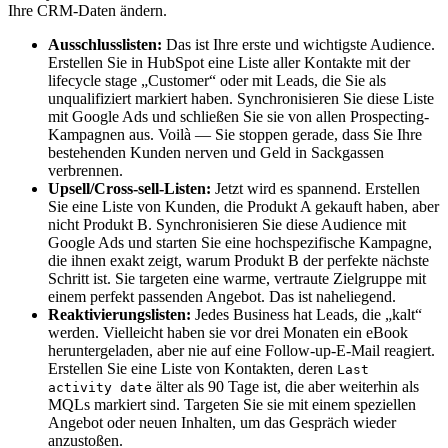
Ihre CRM-Daten ändern.
Ausschlusslisten:
Das ist Ihre erste und wichtigste Audience.
Erstellen Sie in HubSpot eine Liste aller Kontakte mit der
lifecycle stage „Customer“ oder mit Leads, die Sie als
unqualifiziert markiert haben. Synchronisieren Sie diese Liste
mit Google Ads und schließen Sie sie von allen Prospecting-
Kampagnen aus. Voilà — Sie stoppen gerade, dass Sie Ihre
bestehenden Kunden nerven und Geld in Sackgassen
verbrennen.
Upsell/Cross-sell-Listen:
Jetzt wird es spannend. Erstellen
Sie eine Liste von Kunden, die Produkt A gekauft haben, aber
nicht Produkt B. Synchronisieren Sie diese Audience mit
Google Ads und starten Sie eine hochspezifische Kampagne,
die ihnen exakt zeigt, warum Produkt B der perfekte nächste
Schritt ist. Sie targeten eine warme, vertraute Zielgruppe mit
einem perfekt passenden Angebot. Das ist naheliegend.
Reaktivierungslisten:
Jedes Business hat Leads, die „kalt“
werden. Vielleicht haben sie vor drei Monaten ein eBook
heruntergeladen, aber nie auf eine Follow-up-E-Mail reagiert.
Erstellen Sie eine Liste von Kontakten, deren
Last
älter als 90 Tage ist, die aber weiterhin als
activity date
MQLs markiert sind. Targeten Sie sie mit einem speziellen
Angebot oder neuen Inhalten, um das Gespräch wieder
anzustoßen.