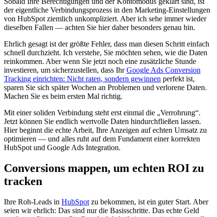
Sobald Ihre Berechtigungen und der Kontomodus geklärt sind, ist
der eigentliche Verbindungsprozess in den Marketing-Einstellungen
von HubSpot ziemlich unkompliziert. Aber ich sehe immer wieder
dieselben Fallen — achten Sie hier daher besonders genau hin.
Ehrlich gesagt ist der größte Fehler, dass man diesen Schritt einfach
schnell durchzieht. Ich verstehe, Sie möchten sehen, wie die Daten
reinkommen. Aber wenn Sie jetzt noch eine zusätzliche Stunde
investieren, um sicherzustellen, dass Ihr
Google Ads Conversion
Tracking einrichten: Nicht raten, sondern gewinnen
perfekt ist,
sparen Sie sich später Wochen an Problemen und verlorene Daten.
Machen Sie es beim ersten Mal richtig.
Mit einer soliden Verbindung steht erst einmal die „Verrohrung“.
Jetzt können Sie endlich wertvolle Daten hindurchfließen lassen.
Hier beginnt die echte Arbeit, Ihre Anzeigen auf echten Umsatz zu
optimieren — und alles ruht auf dem Fundament einer korrekten
HubSpot und Google Ads Integration.
Conversions mappen, um echten ROI zu
tracken
Ihre Roh-Leads in
HubSpot
zu bekommen, ist ein guter Start. Aber
seien wir ehrlich: Das sind nur die Basisschritte. Das echte Geld