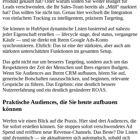
Produkt gekauft hat? Oder warum sollten Sie weiter Budget für
Leads verschwenden, die Ihr Sales-Team bereits als „Müll“ markiert
hat? Das sollten Sie nicht tun. Genau hier wechselt die Integration
von einfachem Tracking zu intelligentem, präzisem Targeting.
Sie können in HubSpot dynamische Listen basierend auf nahezu
jeder Eigenschaft erstellen — lifecycle stage, deal status, vergangene
Käufe — und sie direkt mit Ihrem Google Ads-Konto
synchronisieren. Ehrlich: Das ist eine der stärksten, aber auch am
stärksten unterschätzten Funktionen im gesamten Setup.
Das geht nicht nur um besseres Targeting, sondern auch um das
Respektieren der Zeit der Menschen und Ihres eigenen Budgets.
Wenn Sie Audiences aus Ihrem CRM aufbauen, hören Sie auf,
generische Botschaften rauszuschicken, und beginnen, relevante
Gespräche zu führen. Das Ergebnis: eine deutlich bessere
Nutzererfahrung und ein deutlich gesünderer ROAS.
Praktische Audiences, die Sie heute aufbauen
können
Werfen wir einen Blick auf die Praxis. Hier sind drei Audiences, die
Sie sofort erstellen können. Sie stoppen sofort verschwendetes Ad
Spend und eröffnen neue Revenue-Channels. Das Beste? Die Listen
sind dynamisch — sie aktualisieren sich automatisch, sobald sich