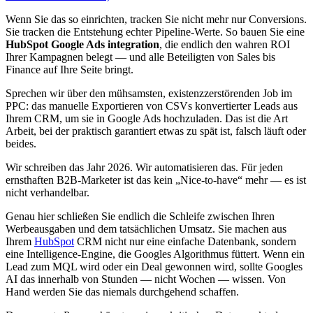
Wenn Sie das so einrichten, tracken Sie nicht mehr nur Conversions.
Sie tracken die Entstehung echter Pipeline-Werte. So bauen Sie eine
HubSpot Google Ads integration
, die endlich den wahren ROI
Ihrer Kampagnen belegt — und alle Beteiligten von Sales bis
Finance auf Ihre Seite bringt.
Sprechen wir über den mühsamsten, existenzzerstörenden Job im
PPC: das manuelle Exportieren von CSVs konvertierter Leads aus
Ihrem CRM, um sie in Google Ads hochzuladen. Das ist die Art
Arbeit, bei der praktisch garantiert etwas zu spät ist, falsch läuft oder
beides.
Wir schreiben das Jahr 2026. Wir automatisieren das. Für jeden
ernsthaften B2B-Marketer ist das kein „Nice-to-have“ mehr — es ist
nicht verhandelbar.
Genau hier schließen Sie endlich die Schleife zwischen Ihren
Werbeausgaben und dem tatsächlichen Umsatz. Sie machen aus
Ihrem
HubSpot
CRM nicht nur eine einfache Datenbank, sondern
eine Intelligence-Engine, die Googles Algorithmus füttert. Wenn ein
Lead zum MQL wird oder ein Deal gewonnen wird, sollte Googles
AI das innerhalb von Stunden — nicht Wochen — wissen. Von
Hand werden Sie das niemals durchgehend schaffen.