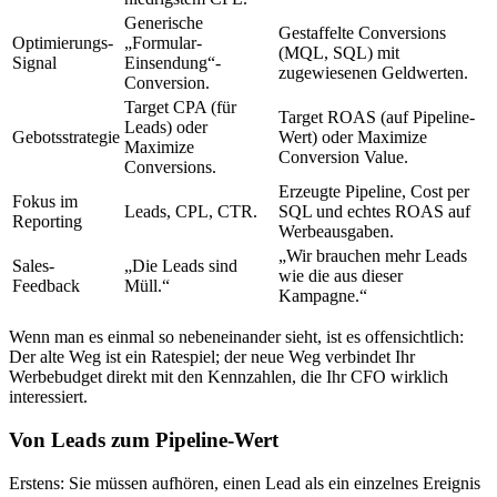
Generische
Gestaffelte Conversions
Optimierungs-
„Formular-
(MQL, SQL) mit
Signal
Einsendung“-
zugewiesenen Geldwerten.
Conversion.
Target CPA (für
Target ROAS (auf Pipeline-
Leads) oder
Gebotsstrategie
Wert) oder Maximize
Maximize
Conversion Value.
Conversions.
Erzeugte Pipeline, Cost per
Fokus im
Leads, CPL, CTR.
SQL und echtes ROAS auf
Reporting
Werbeausgaben.
„Wir brauchen mehr Leads
Sales-
„Die Leads sind
wie die aus dieser
Feedback
Müll.“
Kampagne.“
Wenn man es einmal so nebeneinander sieht, ist es offensichtlich:
Der alte Weg ist ein Ratespiel; der neue Weg verbindet Ihr
Werbebudget direkt mit den Kennzahlen, die Ihr CFO wirklich
interessiert.
Von Leads zum Pipeline-Wert
Erstens: Sie müssen aufhören, einen Lead als ein einzelnes Ereignis