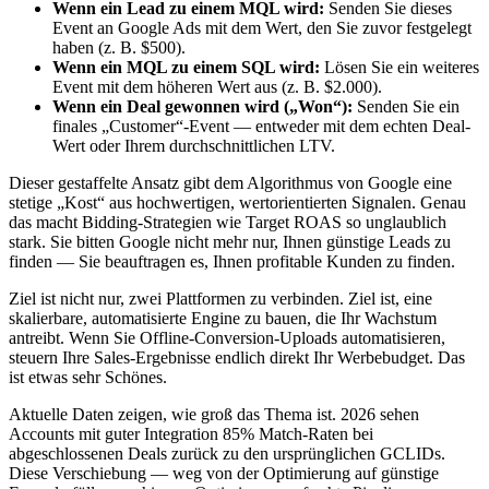
Wenn ein Lead zu einem MQL wird:
Senden Sie dieses
Event an Google Ads mit dem Wert, den Sie zuvor festgelegt
haben (z. B. $500).
Wenn ein MQL zu einem SQL wird:
Lösen Sie ein weiteres
Event mit dem höheren Wert aus (z. B. $2.000).
Wenn ein Deal gewonnen wird („Won“):
Senden Sie ein
finales „Customer“-Event — entweder mit dem echten Deal-
Wert oder Ihrem durchschnittlichen LTV.
Dieser gestaffelte Ansatz gibt dem Algorithmus von Google eine
stetige „Kost“ aus hochwertigen, wertorientierten Signalen. Genau
das macht Bidding-Strategien wie Target ROAS so unglaublich
stark. Sie bitten Google nicht mehr nur, Ihnen günstige Leads zu
finden — Sie beauftragen es, Ihnen profitable Kunden zu finden.
Ziel ist nicht nur, zwei Plattformen zu verbinden. Ziel ist, eine
skalierbare, automatisierte Engine zu bauen, die Ihr Wachstum
antreibt. Wenn Sie Offline-Conversion-Uploads automatisieren,
steuern Ihre Sales-Ergebnisse endlich direkt Ihr Werbebudget. Das
ist etwas sehr Schönes.
Aktuelle Daten zeigen, wie groß das Thema ist. 2026 sehen
Accounts mit guter Integration 85% Match-Raten bei
abgeschlossenen Deals zurück zu den ursprünglichen GCLIDs.
Diese Verschiebung — weg von der Optimierung auf günstige