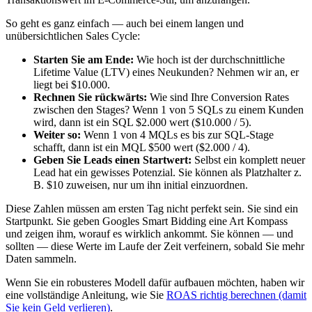
So geht es ganz einfach — auch bei einem langen und
unübersichtlichen Sales Cycle:
Starten Sie am Ende:
Wie hoch ist der durchschnittliche
Lifetime Value (LTV) eines Neukunden? Nehmen wir an, er
liegt bei $10.000.
Rechnen Sie rückwärts:
Wie sind Ihre Conversion Rates
zwischen den Stages? Wenn 1 von 5 SQLs zu einem Kunden
wird, dann ist ein SQL $2.000 wert ($10.000 / 5).
Weiter so:
Wenn 1 von 4 MQLs es bis zur SQL-Stage
schafft, dann ist ein MQL $500 wert ($2.000 / 4).
Geben Sie Leads einen Startwert:
Selbst ein komplett neuer
Lead hat ein gewisses Potenzial. Sie können als Platzhalter z.
B. $10 zuweisen, nur um ihn initial einzuordnen.
Diese Zahlen müssen am ersten Tag nicht perfekt sein. Sie sind ein
Startpunkt. Sie geben Googles Smart Bidding eine Art Kompass
und zeigen ihm, worauf es wirklich ankommt. Sie können — und
sollten — diese Werte im Laufe der Zeit verfeinern, sobald Sie mehr
Daten sammeln.
Wenn Sie ein robusteres Modell dafür aufbauen möchten, haben wir
eine vollständige Anleitung, wie Sie
ROAS richtig berechnen (damit
Sie kein Geld verlieren)
.