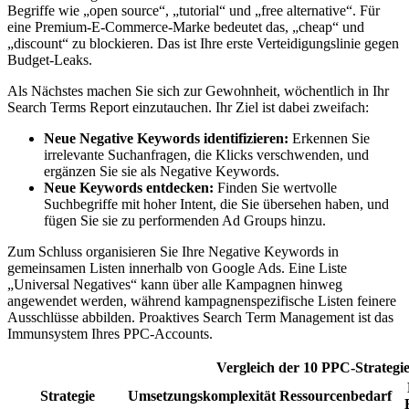
Begriffe wie „open source“, „tutorial“ und „free alternative“. Für
eine Premium-E-Commerce-Marke bedeutet das, „cheap“ und
„discount“ zu blockieren. Das ist Ihre erste Verteidigungslinie gegen
Budget-Leaks.
Als Nächstes machen Sie sich zur Gewohnheit, wöchentlich in Ihr
Search Terms Report einzutauchen. Ihr Ziel ist dabei zweifach:
Neue Negative Keywords identifizieren:
Erkennen Sie
irrelevante Suchanfragen, die Klicks verschwenden, und
ergänzen Sie sie als Negative Keywords.
Neue Keywords entdecken:
Finden Sie wertvolle
Suchbegriffe mit hoher Intent, die Sie übersehen haben, und
fügen Sie sie zu performenden Ad Groups hinzu.
Zum Schluss organisieren Sie Ihre Negative Keywords in
gemeinsamen Listen innerhalb von Google Ads. Eine Liste
„Universal Negatives“ kann über alle Kampagnen hinweg
angewendet werden, während kampagnenspezifische Listen feinere
Ausschlüsse abbilden. Proaktives Search Term Management ist das
Immunsystem Ihres PPC-Accounts.
Vergleich der 10 PPC-Strategi
Strategie
Umsetzungskomplexität
Ressourcenbedarf