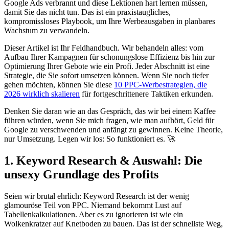
Google Ads verbrannt und diese Lektionen hart lernen müssen,
damit Sie das nicht tun. Das ist ein praxistaugliches,
kompromissloses Playbook, um Ihre Werbeausgaben in planbares
Wachstum zu verwandeln.
Dieser Artikel ist Ihr Feldhandbuch. Wir behandeln alles: vom
Aufbau Ihrer Kampagnen für schonungslose Effizienz bis hin zur
Optimierung Ihrer Gebote wie ein Profi. Jeder Abschnitt ist eine
Strategie, die Sie sofort umsetzen können. Wenn Sie noch tiefer
gehen möchten, können Sie diese
10 PPC-Werbestrategien, die
2026 wirklich skalieren
für fortgeschrittenere Taktiken erkunden.
Denken Sie daran wie an das Gespräch, das wir bei einem Kaffee
führen würden, wenn Sie mich fragen, wie man aufhört, Geld für
Google zu verschwenden und anfängt zu gewinnen. Keine Theorie,
nur Umsetzung. Legen wir los: So funktioniert es. 🚀
1. Keyword Research & Auswahl: Die
unsexy Grundlage des Profits
Seien wir brutal ehrlich: Keyword Research ist der wenig
glamouröse Teil von PPC. Niemand bekommt Lust auf
Tabellenkalkulationen. Aber es zu ignorieren ist wie ein
Wolkenkratzer auf Knetboden zu bauen. Das ist der schnellste Weg,