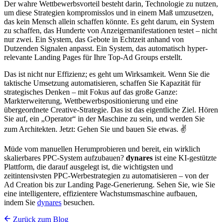
Der wahre Wettbewerbsvorteil besteht darin, Technologie zu nutzen,
um diese Strategien kompromisslos und in einem Maß umzusetzen,
das kein Mensch allein schaffen könnte. Es geht darum, ein System
zu schaffen, das Hunderte von Anzeigemanifestationen testet – nicht
nur zwei. Ein System, das Gebote in Echtzeit anhand von
Dutzenden Signalen anpasst. Ein System, das automatisch hyper-
relevante Landing Pages für Ihre Top-Ad Groups erstellt.
Das ist nicht nur Effizienz; es geht um Wirksamkeit. Wenn Sie die
taktische Umsetzung automatisieren, schaffen Sie Kapazität für
strategisches Denken – mit Fokus auf das große Ganze:
Markterweiterung, Wettbewerbspositionierung und eine
übergeordnete Creative-Strategie. Das ist das eigentliche Ziel. Hören
Sie auf, ein „Operator“ in der Maschine zu sein, und werden Sie
zum Architekten. Jetzt: Gehen Sie und bauen Sie etwas. ✌️
Müde vom manuellen Herumprobieren und bereit, ein wirklich
skalierbares PPC-System aufzubauen?
dynares
ist eine KI-gestützte
Plattform, die darauf ausgelegt ist, die wichtigsten und
zeitintensivsten PPC-Werbestrategien zu automatisieren – von der
Ad Creation bis zur Landing Page-Generierung. Sehen Sie, wie Sie
eine intelligentere, effizientere Wachstumsmaschine aufbauen,
indem Sie
dynares
besuchen.
Zurück zum Blog