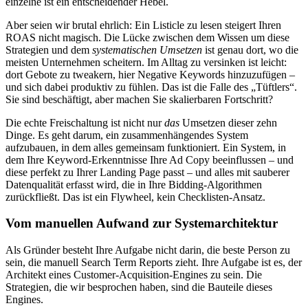
einzelne ist ein entscheidender Hebel.
Aber seien wir brutal ehrlich: Ein Listicle zu lesen steigert Ihren
ROAS nicht magisch. Die Lücke zwischen dem Wissen um diese
Strategien und dem
systematischen Umsetzen
ist genau dort, wo die
meisten Unternehmen scheitern. Im Alltag zu versinken ist leicht:
dort Gebote zu tweakern, hier Negative Keywords hinzuzufügen –
und sich dabei produktiv zu fühlen. Das ist die Falle des „Tüftlers“.
Sie sind beschäftigt, aber machen Sie skalierbaren Fortschritt?
Die echte Freischaltung ist nicht nur
das
Umsetzen dieser zehn
Dinge. Es geht darum, ein zusammenhängendes System
aufzubauen, in dem alles gemeinsam funktioniert. Ein System, in
dem Ihre Keyword-Erkenntnisse Ihre Ad Copy beeinflussen – und
diese perfekt zu Ihrer Landing Page passt – und alles mit sauberer
Datenqualität erfasst wird, die in Ihre Bidding-Algorithmen
zurückfließt. Das ist ein Flywheel, kein Checklisten-Ansatz.
Vom manuellen Aufwand zur Systemarchitektur
Als Gründer besteht Ihre Aufgabe nicht darin, die beste Person zu
sein, die manuell Search Term Reports zieht. Ihre Aufgabe ist es, der
Architekt eines Customer-Acquisition-Engines zu sein. Die
Strategien, die wir besprochen haben, sind die Bauteile dieses
Engines.