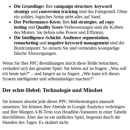
Die Grundlage:
Ihre
campaign structure
,
keyword
strategy
und
conversion tracking
sind das Fahrgestell. Ohne
ein solides, logisches Setup steht alles auf Sand.
Der Performance-Kern:
Ihre
bid strategies
,
ad copy
testing
und
Quality Score
-Verbesserungen sind die Kolben
des Motors. Sie liefern rohe Power und Effizienz.
Die Intelligence-Schicht:
Audience segmentation
,
remarketing
und
negative keyword management
sind der
Bordcomputer. So steuern Sie und vermeiden kostspielige
falsche Abzweigungen.
Wenn Sie Ihre PPC-Bemühungen durch diese Brille betrachten,
verändert sich das gesamte Spiel. Sie hören auf zu fragen: „Was soll
ich heute tun?“ – und fangen an zu fragen: „Wie kann ich dieses
System intelligenter und selbstständiger machen?“
Der echte Hebel: Technologie und Mindset
Sie können absolut jede dieser PPC-Werbestrategien manuell
umsetzen. Sie können Ihre Abende in Google Analytics verbringen
und Ihre Morgen A/B-Tests von Headline-Varianten in einer Tabelle
durchführen. Aber das ist ein endliches Spiel, begrenzt durch die
Stunden des Tages. Es skaliert nicht.