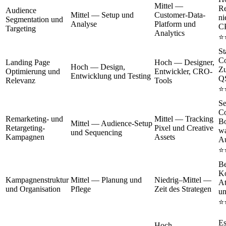
Mittel —
Re
Audience
Mittel — Setup und
Customer-Data-
ni
Segmentation und
Analyse
Platform und
C
Targeting
Analytics
⭐
St
Co
Landing Page
Hoch — Designer,
Hoch — Design,
Z
Optimierung und
Entwickler, CRO-
Entwicklung und Testing
Q
Relevanz
Tools
⭐
Se
Co
Remarketing- und
Mittel — Tracking
Bo
Mittel — Audience-Setup
Retargeting-
Pixel und Creative
w
und Sequencing
Kampagnen
Assets
Au
⭐
Be
Ko
Kampagnenstruktur
Mittel — Planung und
Niedrig–Mittel —
At
und Organisation
Pflege
Zeit des Strategen
u
⭐
Es
Hoch —