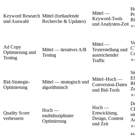
H
Mittel —
Pr
Keyword Research
Mittel (fortlaufende
Keyword-Tools
R
und Auswahl
Recherche & Updates)
und Analysten-Zeit
⭐
Ve
Mittel —
Ad Copy
C
Mittel — iteratives A/B
Texterstellung und
Optimierung und
Co
Testing
ausreichender
Testing
⭐
Traffic
St
Ef
Mittel–Hoch —
Bid-Strategie-
Mittel — strategisch und
R
Conversion-Daten
Optimierung
algorithmisch
Ze
und Bid-Tools
⭐
De
Hoch —
C
Hoch —
Quality Score
Entwicklung,
un
multidisziplinäre
verbessern
Design, Content
A
Optimierung
und Zeit
⭐
H