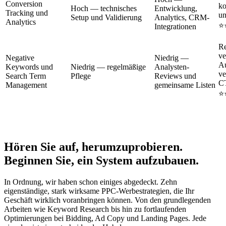
Conversion
ko
Hoch — technisches
Entwicklung,
Tracking und
un
Setup und Validierung
Analytics, CRM-
Analytics
⭐
Integrationen
Re
ve
Negative
Niedrig —
A
Keywords und
Niedrig — regelmäßige
Analysten-
ve
Search Term
Pflege
Reviews und
C
Management
gemeinsame Listen
⭐
Hören Sie auf, herumzuprobieren.
Beginnen Sie, ein System aufzubauen.
In Ordnung, wir haben schon einiges abgedeckt. Zehn
eigenständige, stark wirksame PPC-Werbestrategien, die Ihr
Geschäft wirklich voranbringen können. Von den grundlegenden
Arbeiten wie Keyword Research bis hin zu fortlaufenden
Optimierungen bei Bidding, Ad Copy und Landing Pages. Jede