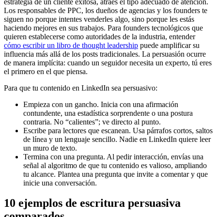
estrategia de un cliente exitosa, atraes el tipo adecuado de atención.
Los responsables de PPC, los dueños de agencias y los founders te
siguen no porque intentes venderles algo, sino porque les estás
haciendo mejores en sus trabajos. Para founders tecnológicos que
quieren establecerse como autoridades de la industria, entender
cómo escribir un libro de thought leadership
puede amplificar su
influencia más allá de los posts tradicionales. La persuasión ocurre
de manera implícita: cuando un seguidor necesita un experto, tú eres
el primero en el que piensa.
Para que tu contenido en LinkedIn sea persuasivo:
Empieza con un gancho. Inicia con una afirmación
contundente, una estadística sorprendente o una postura
contraria. No “calientes”; ve directo al punto.
Escribe para lectores que escanean. Usa párrafos cortos, saltos
de línea y un lenguaje sencillo. Nadie en LinkedIn quiere leer
un muro de texto.
Termina con una pregunta. Al pedir interacción, envías una
señal al algoritmo de que tu contenido es valioso, ampliando
tu alcance. Plantea una pregunta que invite a comentar y que
inicie una conversación.
10 ejemplos de escritura persuasiva
comparados