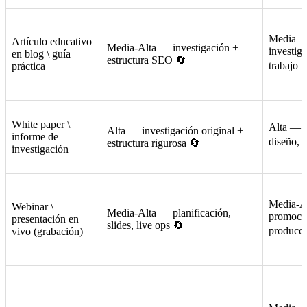
Media — 
Artículo educativo
Media-Alta — investigación +
investiga
en blog \ guía
estructura SEO 🔄
trabajo
práctica
White paper \
Alta — e
Alta — investigación original +
informe de
diseño, 
estructura rigurosa 🔄
investigación
Media-Al
Webinar \
Media-Alta — planificación,
promoció
presentación en
slides, live ops 🔄
producc
vivo (grabación)