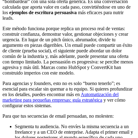
“bombardear” con una sola oferta genérica. Es una conversación
calculada que aporta valor en cada paso, convirtiéndose en uno de
los
ejemplos de escritura persuasiva
más eficaces para nutrir
leads.
Este método funciona porque replica un proceso real de ventas:
construir confianza, demostrar valor, gestionar objeciones y crear
urgencia. En lugar de un pitch único, abrumador, divide tu
argumento en piezas digeribles. Un email puede compartir un éxito
de cliente (prueba social), el siguiente puede abordar un dolor
común de la industria y, más adelante, puede presentar una oferta
con tiempo limitado. La persuasión es progresiva: se percibe menos
agresiva y más útil. Marcas como HubSpot y ConvertKit han
construido imperios con este modelo.
Para agencias y founders, esto no es solo “bueno tenerlo”; es
esencial para escalar sin quemar a tu equipo. Si quieres profundizar
en los detalles, puedes encontrar más en
Automatización del
marketing para pequeñas empresas: guía estratégica
y ver cómo
configurar estos sistemas.
Para que tus secuencias de email persuadan, no molesten:
Segmenta tu audiencia. No envíes la misma secuencia a un
freelance y a un CEO de enterprise. Adapta el primer email y
los dolores posteriores al mundo específico de cada uno.