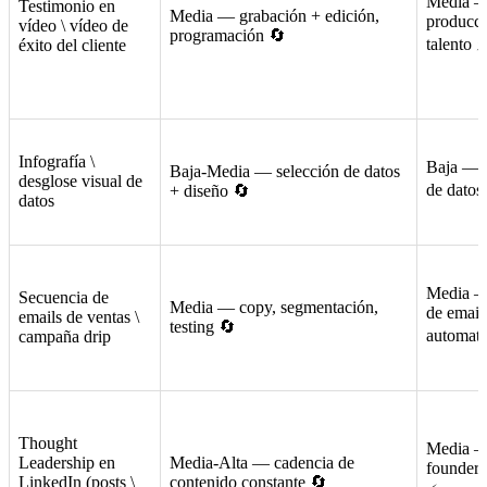
Media —
Testimonio en
Media — grabación + edición,
producció
vídeo \ vídeo de
programación 🔄
talento ⚡
éxito del cliente
Infografía \
Baja — d
Baja-Media — selección de datos
desglose visual de
de datos
+ diseño 🔄
datos
Media —
Secuencia de
Media — copy, segmentación,
de email,
emails de ventas \
testing 🔄
automati
campaña drip
Thought
Media —
Leadership en
Media-Alta — cadencia de
founders/
LinkedIn (posts \
contenido constante 🔄