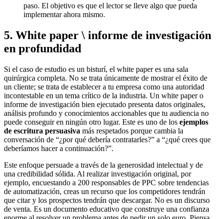
paso. El objetivo es que el lector se lleve algo que pueda
implementar ahora mismo.
5. White paper \ informe de investigación
en profundidad
Si el caso de estudio es un bisturí, el white paper es una sala
quirúrgica completa. No se trata únicamente de mostrar el éxito de
un cliente; se trata de establecer a tu empresa como una autoridad
incontestable en un tema crítico de la industria. Un white paper o
informe de investigación bien ejecutado presenta datos originales,
análisis profundo y conocimientos accionables que tu audiencia no
puede conseguir en ningún otro lugar. Este es uno de los
ejemplos
de escritura persuasiva
más respetados porque cambia la
conversación de “¿por qué debería contratarles?” a “¿qué crees que
deberíamos hacer a continuación?”.
Este enfoque persuade a través de la generosidad intelectual y de
una credibilidad sólida. Al realizar investigación original, por
ejemplo, encuestando a 200 responsables de PPC sobre tendencias
de automatización, creas un recurso que los competidores tendrán
que citar y los prospectos tendrán que descargar. No es un discurso
de venta. Es un documento educativo que construye una confianza
enorme al resolver un problema antes de pedir un solo euro. Piensa