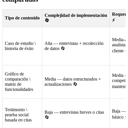
Requeri
Complejidad de implementación
Tipo de contenido
⚡
🔄
Media-A
Caso de estudio \
Alta — entrevistas + recolección
analista,
historia de éxito
de datos 🔄
cliente ⚡
Gráfico de
Media — 
comparación \
Media — datos estructurados +
competid
matriz de
actualizaciones 🔄
manteni
funcionalidades
Testimonio \
Baja — o
Baja — entrevistas breves o citas
prueba social
básico ⚡
🔄
basada en citas