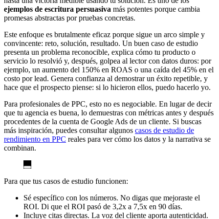
hasta una victoria medible usando tu solución. Es uno de los
ejemplos de escritura persuasiva
más potentes porque cambia
promesas abstractas por pruebas concretas.
Este enfoque es brutalmente eficaz porque sigue un arco simple y
convincente: reto, solución, resultado. Un buen caso de estudio
presenta un problema reconocible, explica cómo tu producto o
servicio lo resolvió y, después, golpea al lector con datos duros: por
ejemplo, un aumento del 150% en ROAS o una caída del 45% en el
costo por lead. Genera confianza al demostrar un éxito repetible, y
hace que el prospecto piense: si lo hicieron ellos, puedo hacerlo yo.
Para profesionales de PPC, esto no es negociable. En lugar de decir
que tu agencia es buena, lo demuestras con métricas antes y después
procedentes de la cuenta de Google Ads de un cliente. Si buscas
más inspiración, puedes consultar algunos
casos de estudio de
rendimiento en PPC
reales para ver cómo los datos y la narrativa se
combinan.
Para que tus casos de estudio funcionen:
Sé específico con los números. No digas que mejoraste el
ROI. Di que el ROI pasó de 3,2x a 7,5x en 90 días.
Incluye citas directas. La voz del cliente aporta autenticidad.