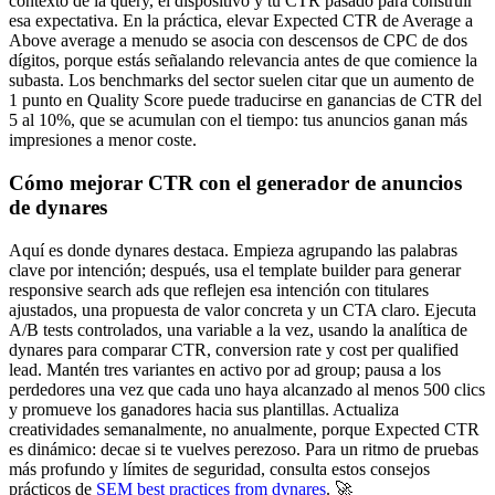
contexto de la query, el dispositivo y tu CTR pasado para construir
esa expectativa. En la práctica, elevar Expected CTR de Average a
Above average a menudo se asocia con descensos de CPC de dos
dígitos, porque estás señalando relevancia antes de que comience la
subasta. Los benchmarks del sector suelen citar que un aumento de
1 punto en Quality Score puede traducirse en ganancias de CTR del
5 al 10%, que se acumulan con el tiempo: tus anuncios ganan más
impresiones a menor coste.
Cómo mejorar CTR con el generador de anuncios
de dynares
Aquí es donde dynares destaca. Empieza agrupando las palabras
clave por intención; después, usa el template builder para generar
responsive search ads que reflejen esa intención con titulares
ajustados, una propuesta de valor concreta y un CTA claro. Ejecuta
A/B tests controlados, una variable a la vez, usando la analítica de
dynares para comparar CTR, conversion rate y cost per qualified
lead. Mantén tres variantes en activo por ad group; pausa a los
perdedores una vez que cada uno haya alcanzado al menos 500 clics
y promueve los ganadores hacia sus plantillas. Actualiza
creatividades semanalmente, no anualmente, porque Expected CTR
es dinámico: decae si te vuelves perezoso. Para un ritmo de pruebas
más profundo y límites de seguridad, consulta estos consejos
prácticos de
SEM best practices from dynares
. 🚀