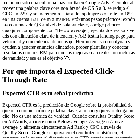
mejor, no solo una columna más bonita en Google Ads. Ejemplo: al
mover una palabra clave core non-brand de QS 5 a 8, se redujo el
CPC un 22% y se incrementó la tasa de top impression rate un 18%
en una cuenta B2B de mid-market. Próximos pasos prácticos: expón
las columnas de QS a nivel de palabra clave, corrige primero
cualquier componente con “Below average”, ejecuta dos responsive
ads con alineación clara de intención y A/B test la landing page para
velocidad y coincidencia de mensaje. Herramientas como dynares
ayudan a generar anuncios alineados, probar plantillas y conectar
resultados con tu CRM para que las mejoras sean reales, no métricas
de vanidad; y ese es el objetivo 🚀.
Por qué importa el Expected Click-
Through Rate
Expected CTR es tu señal predictiva
Expected CTR es la predicción de Google sobre la probabilidad de
que una combinación de palabra clave, anuncio y query obtenga un
clic. No es una métrica de vanidad. Cuando consultas Quality Score
en AdWords, aparece como Below average, Average o Above
average, y alimenta directamente Ad Rank y CPC a través de
Quality Score. Google se apoya en el rendimiento histórico, el