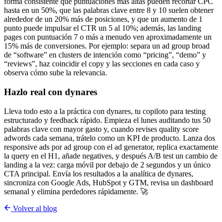
forma consistente que puntuaciones más altas pueden recortar CPC
hasta en un 50%, que las palabras clave entre 8 y 10 suelen obtener
alrededor de un 20% más de posiciones, y que un aumento de 1
punto puede impulsar el CTR un 5 al 10%; además, las landing
pages con puntuación 7 o más a menudo ven aproximadamente un
15% más de conversiones. Por ejemplo: separa un ad group broad
de “software” en clusters de intención como “pricing”, “demo” y
“reviews”, haz coincidir el copy y las secciones en cada caso y
observa cómo sube la relevancia.
Hazlo real con dynares
Lleva todo esto a la práctica con dynares, tu copiloto para testing
estructurado y feedback rápido. Empieza el lunes auditando tus 50
palabras clave con mayor gasto y, cuando revises quality score
adwords cada semana, trátelo como un KPI de producto. Lanza dos
responsive ads por ad group con el ad generator, replica exactamente
la query en el H1, añade negatives, y después A/B test un cambio de
landing a la vez: carga móvil por debajo de 2 segundos y un único
CTA principal. Envía los resultados a la analítica de dynares,
sincroniza con Google Ads, HubSpot y GTM, revisa un dashboard
semanal y elimina perdedores rápidamente. 🚀
Volver al blog