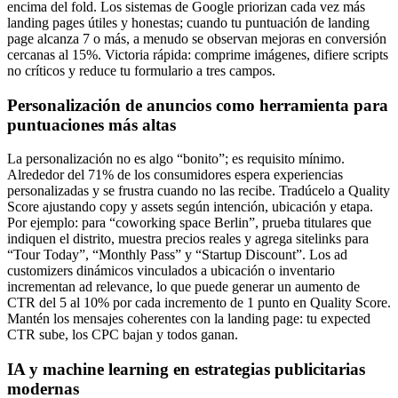
encima del fold. Los sistemas de Google priorizan cada vez más
landing pages útiles y honestas; cuando tu puntuación de landing
page alcanza 7 o más, a menudo se observan mejoras en conversión
cercanas al 15%. Victoria rápida: comprime imágenes, difiere scripts
no críticos y reduce tu formulario a tres campos.
Personalización de anuncios como herramienta para
puntuaciones más altas
La personalización no es algo “bonito”; es requisito mínimo.
Alrededor del 71% de los consumidores espera experiencias
personalizadas y se frustra cuando no las recibe. Tradúcelo a Quality
Score ajustando copy y assets según intención, ubicación y etapa.
Por ejemplo: para “coworking space Berlin”, prueba titulares que
indiquen el distrito, muestra precios reales y agrega sitelinks para
“Tour Today”, “Monthly Pass” y “Startup Discount”. Los ad
customizers dinámicos vinculados a ubicación o inventario
incrementan ad relevance, lo que puede generar un aumento de
CTR del 5 al 10% por cada incremento de 1 punto en Quality Score.
Mantén los mensajes coherentes con la landing page: tu expected
CTR sube, los CPC bajan y todos ganan.
IA y machine learning en estrategias publicitarias
modernas