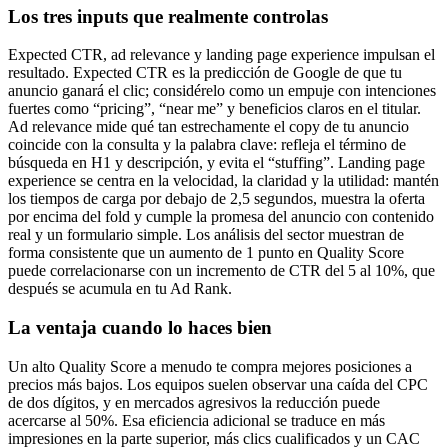
Los tres inputs que realmente controlas
Expected CTR, ad relevance y landing page experience impulsan el
resultado. Expected CTR es la predicción de Google de que tu
anuncio ganará el clic; considérelo como un empuje con intenciones
fuertes como “pricing”, “near me” y beneficios claros en el titular.
Ad relevance mide qué tan estrechamente el copy de tu anuncio
coincide con la consulta y la palabra clave: refleja el término de
búsqueda en H1 y descripción, y evita el “stuffing”. Landing page
experience se centra en la velocidad, la claridad y la utilidad: mantén
los tiempos de carga por debajo de 2,5 segundos, muestra la oferta
por encima del fold y cumple la promesa del anuncio con contenido
real y un formulario simple. Los análisis del sector muestran de
forma consistente que un aumento de 1 punto en Quality Score
puede correlacionarse con un incremento de CTR del 5 al 10%, que
después se acumula en tu Ad Rank.
La ventaja cuando lo haces bien
Un alto Quality Score a menudo te compra mejores posiciones a
precios más bajos. Los equipos suelen observar una caída del CPC
de dos dígitos, y en mercados agresivos la reducción puede
acercarse al 50%. Esa eficiencia adicional se traduce en más
impresiones en la parte superior, más clics cualificados y un CAC