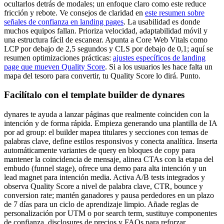
ocultarlos detrás de modales; un enfoque claro como este reduce
fricción y rebote. Ve consejos de claridad en
este resumen sobre
señales de confianza en landing pages
. La usabilidad es donde
muchos equipos fallan. Prioriza velocidad, adaptabilidad móvil y
una estructura fácil de escanear. Apunta a Core Web Vitals como
LCP por debajo de 2,5 segundos y CLS por debajo de 0,1; aquí se
resumen optimizaciones prácticas:
ajustes específicos de landing
page que mueven Quality Score
. Si a los usuarios les hace falta un
mapa del tesoro para convertir, tu Quality Score lo dirá. Punto.
Facilítalo con el template builder de dynares
dynares te ayuda a lanzar páginas que realmente coinciden con la
intención y de forma rápida. Empieza generando una plantilla de IA
por ad group: el builder mapea titulares y secciones con temas de
palabras clave, define estilos responsivos y conecta analítica. Inserta
automáticamente variantes de query en bloques de copy para
mantener la coincidencia de mensaje, alinea CTAs con la etapa del
embudo (funnel stage), ofrece una demo para alta intención y un
lead magnet para intención media. Activa A/B tests integrados y
observa Quality Score a nivel de palabra clave, CTR, bounce y
conversion rate; mantén ganadores y pausa perdedores en un plazo
de 7 días para un ciclo de aprendizaje limpio. Añade reglas de
personalización por UTM o por search term, sustituye componentes
de confianza, disclosures de precios y FAQs para reforzar