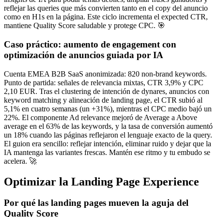
reflejar las queries que más convierten tanto en el copy del anuncio
como en H1s en la página. Este ciclo incrementa el expected CTR,
mantiene Quality Score saludable y protege CPC. 🎯
Caso práctico: aumento de engagement con
optimización de anuncios guiada por IA
Cuenta EMEA B2B SaaS anonimizada: 820 non-brand keywords.
Punto de partida: señales de relevancia mixtas, CTR 3,9% y CPC
2,10 EUR. Tras el clustering de intención de dynares, anuncios con
keyword matching y alineación de landing page, el CTR subió al
5,1% en cuatro semanas (un +31%), mientras el CPC medio bajó un
22%. El componente Ad relevance mejoró de Average a Above
average en el 63% de las keywords, y la tasa de conversión aumentó
un 18% cuando las páginas reflejaron el lenguaje exacto de la query.
El guion era sencillo: reflejar intención, eliminar ruido y dejar que la
IA mantenga las variantes frescas. Mantén ese ritmo y tu embudo se
acelera. 🚀
Optimizar la Landing Page Experience
Por qué las landing pages mueven la aguja del
Quality Score