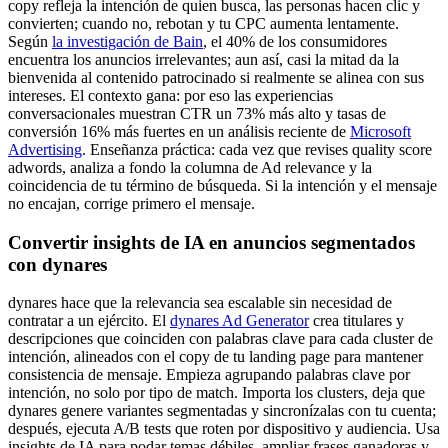
copy refleja la intención de quien busca, las personas hacen clic y
convierten; cuando no, rebotan y tu CPC aumenta lentamente.
Según
la investigación de Bain
, el 40% de los consumidores
encuentra los anuncios irrelevantes; aun así, casi la mitad da la
bienvenida al contenido patrocinado si realmente se alinea con sus
intereses. El contexto gana: por eso las experiencias
conversacionales muestran CTR un 73% más alto y tasas de
conversión 16% más fuertes en un análisis reciente de
Microsoft
Advertising
. Enseñanza práctica: cada vez que revises quality score
adwords, analiza a fondo la columna de Ad relevance y la
coincidencia de tu término de búsqueda. Si la intención y el mensaje
no encajan, corrige primero el mensaje.
Convertir insights de IA en anuncios segmentados
con dynares
dynares hace que la relevancia sea escalable sin necesidad de
contratar a un ejército. El
dynares Ad Generator
crea titulares y
descripciones que coinciden con palabras clave para cada cluster de
intención, alineados con el copy de tu landing page para mantener
consistencia de mensaje. Empieza agrupando palabras clave por
intención, no solo por tipo de match. Importa los clusters, deja que
dynares genere variantes segmentadas y sincronízalas con tu cuenta;
después, ejecuta A/B tests que roten por dispositivo y audiencia. Usa
insights de IA para podar temas débiles, ampliar frases ganadoras y