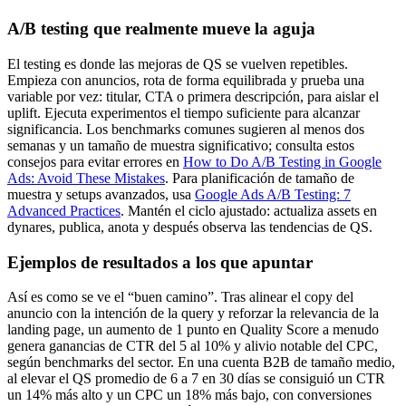
A/B testing que realmente mueve la aguja
El testing es donde las mejoras de QS se vuelven repetibles.
Empieza con anuncios, rota de forma equilibrada y prueba una
variable por vez: titular, CTA o primera descripción, para aislar el
uplift. Ejecuta experimentos el tiempo suficiente para alcanzar
significancia. Los benchmarks comunes sugieren al menos dos
semanas y un tamaño de muestra significativo; consulta estos
consejos para evitar errores en
How to Do A/B Testing in Google
Ads: Avoid These Mistakes
. Para planificación de tamaño de
muestra y setups avanzados, usa
Google Ads A/B Testing: 7
Advanced Practices
. Mantén el ciclo ajustado: actualiza assets en
dynares, publica, anota y después observa las tendencias de QS.
Ejemplos de resultados a los que apuntar
Así es como se ve el “buen camino”. Tras alinear el copy del
anuncio con la intención de la query y reforzar la relevancia de la
landing page, un aumento de 1 punto en Quality Score a menudo
genera ganancias de CTR del 5 al 10% y alivio notable del CPC,
según benchmarks del sector. En una cuenta B2B de tamaño medio,
al elevar el QS promedio de 6 a 7 en 30 días se consiguió un CTR
un 14% más alto y un CPC un 18% más bajo, con conversiones