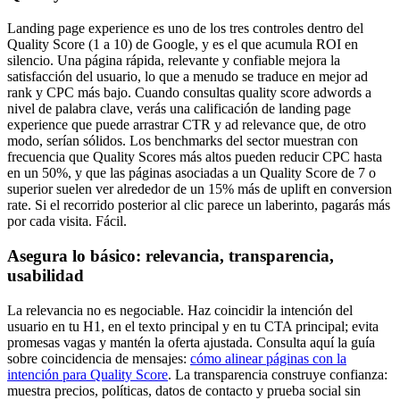
Landing page experience es uno de los tres controles dentro del
Quality Score (1 a 10) de Google, y es el que acumula ROI en
silencio. Una página rápida, relevante y confiable mejora la
satisfacción del usuario, lo que a menudo se traduce en mejor ad
rank y CPC más bajo. Cuando consultas quality score adwords a
nivel de palabra clave, verás una calificación de landing page
experience que puede arrastrar CTR y ad relevance que, de otro
modo, serían sólidos. Los benchmarks del sector muestran con
frecuencia que Quality Scores más altos pueden reducir CPC hasta
en un 50%, y que las páginas asociadas a un Quality Score de 7 o
superior suelen ver alrededor de un 15% más de uplift en conversion
rate. Si el recorrido posterior al clic parece un laberinto, pagarás más
por cada visita. Fácil.
Asegura lo básico: relevancia, transparencia,
usabilidad
La relevancia no es negociable. Haz coincidir la intención del
usuario en tu H1, en el texto principal y en tu CTA principal; evita
promesas vagas y mantén la oferta ajustada. Consulta aquí la guía
sobre coincidencia de mensajes:
cómo alinear páginas con la
intención para Quality Score
. La transparencia construye confianza:
muestra precios, políticas, datos de contacto y prueba social sin