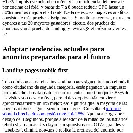
+12%. Impulsa velocidad en móvil y la coincidencia del mensaje
por encima del fold, y pasar de 7 a 8 puede reducir CPC hasta un
30% mientras mejora el ad rank. Nada de esto es magia: es analítica
consistente más pruebas disciplinadas. Si no tienes certeza, marca en
dynares a tus 20 mayores gastadores, ejecuta dos pruebas de
anuncios y una prueba de landing, y revisa QS el próximo viernes.
📈
Adoptar tendencias actuales para
anuncios preparados para el futuro
Landing pages mobile-first
Te lo diré con claridad: si tus landing pages siguen tratando el móvil
como ciudadano de segunda categoría, estás pagando un impuesto
por cada clic. Los datos del sector recientes muestran que el 83% de
las visitas son desde móvil, pero el desktop todavía convierte
aproximadamente un 8% mejor; eso significa que la mayoría de las
páginas móviles siguen siendo poco ágiles. Consulta el
informe
sobre la brecha de conversión móvil del 8%
. Apunta a cargas por
debajo de 3 segundos, porque alrededor de la mitad de los usuarios
rebota si tarda más. Usa layouts responsivos con CTAs grandes y
“tapables”, elimina pop-ups y replica la promesa del anuncio por